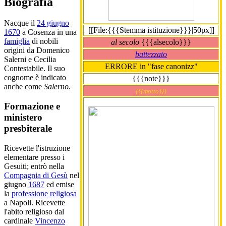
Biografia
Nacque il
24 giugno
[[File:{{{Stemma istituzione}}}|50px]]
1670
a Cosenza in una
famiglia
di nobili
al secolo
{{{alsecolo}}}
origini da Domenico
battezzato
Salerni e Cecilia
ERRORE in "fase canonizz"
Contestabile. Il suo
cognome è indicato
{{{note}}}
anche come
Salerno
.
{{{motto}}}
Formazione e
ministero
presbiterale
Ricevette l'istruzione
elementare presso i
Gesuiti; entrò nella
Compagnia di Gesù
nel
giugno
1687
ed emise
la
professione religiosa
a Napoli. Ricevette
l'abito religioso dal
cardinale
Vincenzo