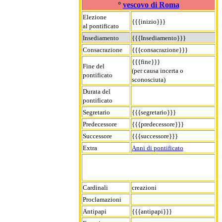
°
vescovo di Roma
Elezione
{{{inizio}}}
al pontificato
Insediamento
{{{Insediamento}}}
Consacrazione
{{{consacrazione}}}
{{{fine}}}
Fine del
(per causa incerta o
pontificato
sconosciuta)
Durata del
pontificato
Segretario
{{{segretario}}}
Predecessore
{{{predecessore}}}
Successore
{{{successore}}}
Extra
Anni di pontificato
Cardinali
creazioni
Proclamazioni
Antipapi
{{{antipapi}}}