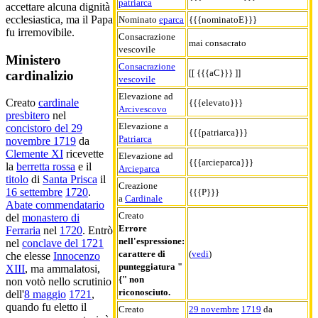
patriarca
accettare alcuna dignità
ecclesiastica, ma il Papa
Nominato
eparca
{{{nominatoE}}}
fu irremovibile.
Consacrazione
mai consacrato
vescovile
Ministero
Consacrazione
[[ {{{aC}}} ]]
cardinalizio
vescovile
Elevazione ad
Creato
cardinale
{{{elevato}}}
Arcivescovo
presbitero
nel
Elevazione a
concistoro del 29
{{{patriarca}}}
Patriarca
novembre 1719
da
Clemente XI
ricevette
Elevazione ad
{{{arcieparca}}}
la
berretta rossa
e il
Arcieparca
titolo
di
Santa Prisca
il
Creazione
16 settembre
1720
.
{{{P}}}
a
Cardinale
Abate commendatario
Creato
del
monastero di
Errore
Ferraria
nel
1720
. Entrò
nell'espressione:
nel
conclave del 1721
carattere di
(
vedi
)
che elesse
Innocenzo
punteggiatura "
XIII
, ma ammalatosi,
{" non
non votò nello scrutinio
riconosciuto.
dell'
8 maggio
1721
,
quando fu eletto il
Creato
29 novembre
1719
da