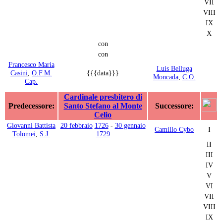
VII
VIII
IX
X
con
con
Francesco Maria
Luis Belluga
Casini
,
O.F.M.
{{{data}}}
Moncada
,
C.O.
Cap.
Cardinale presbitero di
Predecessore:
Santo Stefano al Monte
Successore:
Celio
Giovanni Battista
20 febbraio
1726
-
30 gennaio
Camillo Cybo
I
Tolomei
,
S.J.
1729
II
III
IV
V
VI
VII
VIII
IX