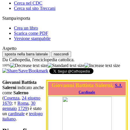
Cerca nel CDC
Cerca sul sito Treccani
Stampa/esporta
Crea un libro
Scarica come PDF
Versione stampabile
Aspetto
sposta nella barra laterale
nascondi
Da Cathopedia, l'enciclopedia cattolica.
100%
Giovanni Battista
Giovanni Battista Salerni,
S.J.
Salerni
indicato anche
Cardinale
come
Salerno
(
Cosenza
,
24 giugno
1670
; †
Roma
,
30
gennaio
1729
) è stato
un
cardinale
e
teologo
italiano
.