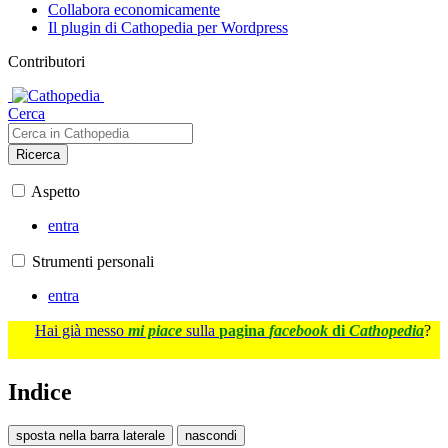
Collabora economicamente
Il plugin di Cathopedia per Wordpress
Contributori
Cerca
Ricerca
Aspetto
entra
Strumenti personali
entra
Hai già messo
mi piace
sulla
pagina
facebook
di
Cathopedia
?
Indice
sposta nella barra laterale
nascondi