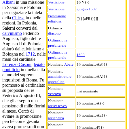
Albani
in una missione
Vestizione
{{{V}}}
in Sassonia e Polonia
Vestizione
giugno
1687
per negoziare la tutela
Professione
della
Chiesa
in quelle
[[{{{aPR}}}]]
religiosa
regioni. In Polonia,
Salerni convertì dal
Ordinato
calvinismo
Federico
diacono
Augusto, figlio del re
Ordinazione
Augusto II di Polonia;
presbiterale
abiurò dal calvinismo a
Ordinazione
Bologna nel
1712
, nelle
1699
presbiterale
mani del cardinale
Lorenzo Casoni
,
legato
Nominato
Abate
{{{nominatoAB}}}
pontificio
in quella città
Nominato
e uno dei supremi
amministratore
{{{nominatoAA}}}
inquisitori di Roma. Fu
apostolico
promosso al cardinalato
Nominato
su proposta del re
mai nominato
vescovo
Federico Augusto III,
che gli assegnò una
Nominato
{{{nominatoA}}}
pensione di mille fiorini
arcivescovo
al mese. Cercò di
Nominato
{{{nominatoAE}}}
evitare la promozione
arcieparca
perché come gesuita
Nominato
aveva promesso di non
{{{nominatoP}}}