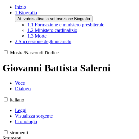
Inizio
1
Biografia
Attiva/disattiva la sottosezione Biografia
1.1
Formazione e ministero presbiterale
1.2
Ministero cardinalizio
1.3
Morte
2
Successione degli incarichi
Mostra/Nascondi l'indice
Giovanni Battista Salerni
Voce
Dialogo
italiano
Leggi
Visualizza sorgente
Cronologia
strumenti
Strumenti