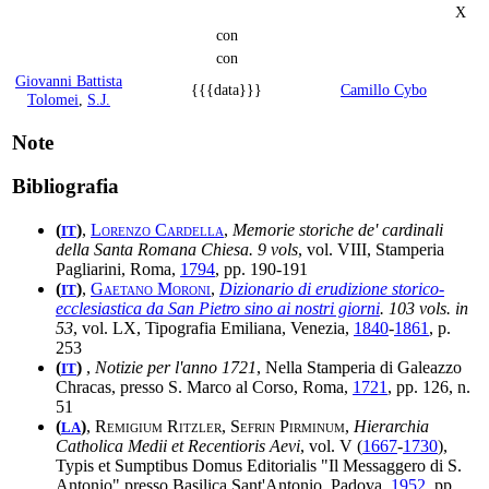
X
con
con
Giovanni Battista
{{{data}}}
Camillo Cybo
Tolomei
,
S.J.
Note
Bibliografia
(
)
,
Lorenzo Cardella
,
Memorie storiche de' cardinali
IT
della Santa Romana Chiesa. 9 vols
, vol. VIII, Stamperia
Pagliarini, Roma,
1794
, pp. 190-191
(
)
,
Gaetano Moroni
,
Dizionario di erudizione storico-
IT
ecclesiastica da San Pietro sino ai nostri giorni
. 103 vols. in
53
, vol. LX, Tipografia Emiliana, Venezia,
1840
-
1861
, p.
253
(
)
,
Notizie per l'anno 1721
, Nella Stamperia di Galeazzo
IT
Chracas, presso S. Marco al Corso, Roma,
1721
, pp. 126, n.
51
(
)
,
Remigium Ritzler, Sefrin Pirminum
,
Hierarchia
LA
Catholica Medii et Recentioris Aevi
, vol. V (
1667
-
1730
),
Typis et Sumptibus Domus Editorialis "Il Messaggero di S.
Antonio" presso Basilica Sant'Antonio, Padova,
1952
, pp.