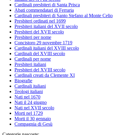
Cardinali presbiteri di Santa Prisca
Abati commendatari di Ferraria
Cardinali presbiteri di Santo Stefano al Monte Celio
Presbiteri ordinati nel 1699
Presbiteri italiani del XVII secolo
Presbiteri del XVII secolo
Presbiteri per nome
Concistoro 29 novembre 1719
Cardinali italiani del XVIII secolo
Cardinali del XVIII secolo
Cardinali per nome
Presbiteri italiani
Presbiteri del XVIII secolo
Cardinali creati da Clemente XI
Biografie
Cardinali italiani
Teologi italiani
Nati nel 1670
Nati il 24 giugno
Nati nel XVII secolo
Morti nel 1729
Morti il 30 gennaio
Compagnia di Gesù
Categorie nascoste: