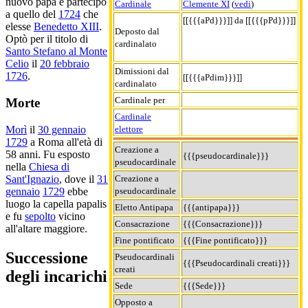
nuovo papa e partecipò
Cardinale
Clemente XI
(
vedi
)
a quello del
1724
che
[[{{{aPd}}}]] da [[{{{pPd}}}]]
elesse
Benedetto XIII
.
Deposto dal
Optò per il titolo di
cardinalato
Santo Stefano al Monte
Celio
il
20 febbraio
Dimissioni dal
1726
.
[[{{{aPdim}}}]]
cardinalato
Cardinale per
Morte
Cardinale
elettore
Morì
il
30 gennaio
1729
a Roma all'età di
Creazione a
58 anni. Fu esposto
{{{pseudocardinale}}}
pseudocardinale
nella
Chiesa di
Creazione a
Sant'Ignazio
, dove il
31
pseudocardinale
gennaio
1729
ebbe
luogo la capella papalis
Eletto Antipapa
{{{antipapa}}}
e fu
sepolto
vicino
Consacrazione
{{{Consacrazione}}}
all'altare maggiore.
Fine pontificato
{{{Fine pontificato}}}
Successione
Pseudocardinali
{{{Pseudocardinali creati}}}
creati
degli incarichi
Sede
{{{Sede}}}
Opposto a