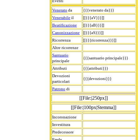
Eventi
Venerato
da
{{{venerato da}}}
Venerabile
il
[[{{{aV}}}]]
Beatificazione
[[{{{aB}}}]]
Canonizzazione
[[{{{aS}}}]]
Ricorrenza
[[{{{ricorrenza}}}]]
Altre ricorrenze
Santuario
{{{santuario principale}}}
principale
Attributi
{{{attributi}}}
Devozioni
{{{devozioni}}}
particolari
Patrono
di
[[File:|250px]]
[[File:|100px|Stemma]]
Incoronazione
Investitura
Predecessore
Erede