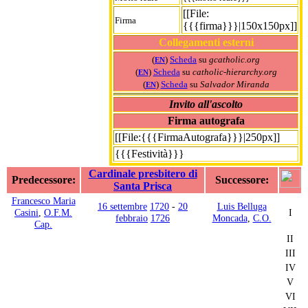
[[File:
Firma
{{{firma}}}|150x150px]]
Collegamenti esterni
(
)
Scheda
su
gcatholic.org
EN
(
)
Scheda
su
catholic-hierarchy.org
EN
(
)
Scheda
su
Salvador Miranda
EN
Invito all'ascolto
Firma autografa
[[File:{{{FirmaAutografa}}}|250px]]
{{{Festività}}}
Cardinale presbitero di
Predecessore:
Successore:
Santa Prisca
Francesco Maria
16 settembre
1720
-
20
Luis Belluga
Casini
,
O.F.M.
I
febbraio
1726
Moncada
,
C.O.
Cap.
II
III
IV
V
VI