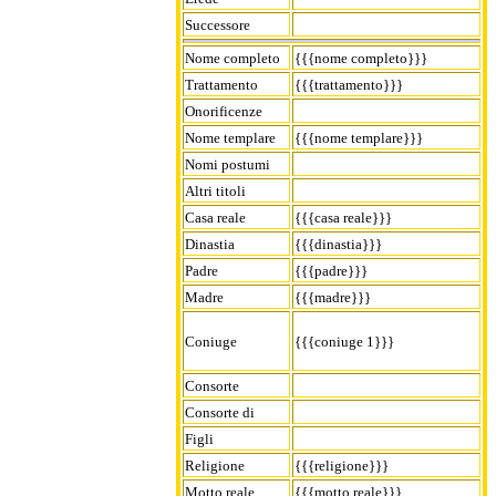
Successore
Nome completo
{{{nome completo}}}
Trattamento
{{{trattamento}}}
Onorificenze
Nome templare
{{{nome templare}}}
Nomi postumi
Altri titoli
Casa reale
{{{casa reale}}}
Dinastia
{{{dinastia}}}
Padre
{{{padre}}}
Madre
{{{madre}}}
Coniuge
{{{coniuge 1}}}
Consorte
Consorte di
Figli
Religione
{{{religione}}}
Motto reale
{{{motto reale}}}