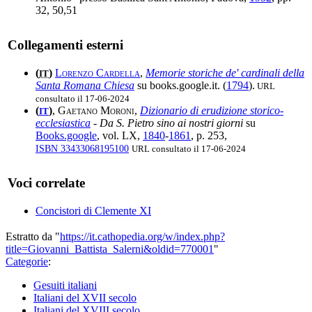
32, 50,51
Collegamenti esterni
(
)
Lorenzo Cardella
,
Memorie storiche de' cardinali della
IT
Santa Romana Chiesa
su books.google.it. (
1794
).
URL
consultato il 17-06-2024
(
)
,
Gaetano Moroni
,
Dizionario di erudizione storico-
IT
ecclesiastica
-
Da S. Pietro sino ai nostri giorni
su
Books.google
, vol. LX,
1840
-
1861
, p. 253,
ISBN 33433068195100
URL consultato il 17-06-2024
Voci correlate
Concistori di Clemente XI
Estratto da "
https://it.cathopedia.org/w/index.php?
title=Giovanni_Battista_Salerni&oldid=770001
"
Categorie
:
Gesuiti italiani
Italiani del XVII secolo
Italiani del XVIII secolo