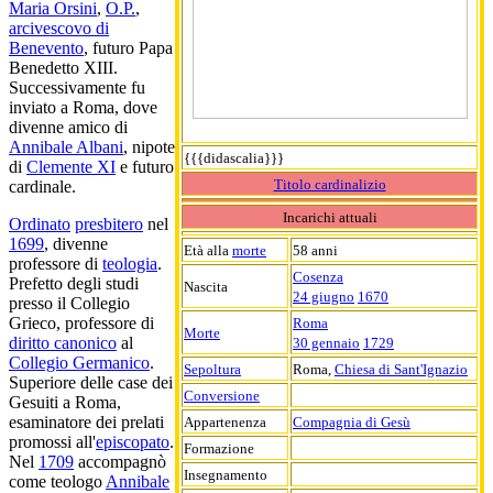
Maria Orsini
,
O.P.
,
arcivescovo di
Benevento
, futuro Papa
Benedetto XIII.
Successivamente fu
inviato a Roma, dove
divenne amico di
Annibale Albani
, nipote
{{{didascalia}}}
di
Clemente XI
e futuro
Titolo cardinalizio
cardinale.
Incarichi attuali
Ordinato
presbitero
nel
1699
, divenne
Età alla
morte
58 anni
professore di
teologia
.
Cosenza
Prefetto degli studi
Nascita
24 giugno
1670
presso il Collegio
Grieco, professore di
Roma
Morte
diritto canonico
al
30 gennaio
1729
Collegio Germanico
.
Sepoltura
Roma,
Chiesa di Sant'Ignazio
Superiore delle case dei
Conversione
Gesuiti a Roma,
esaminatore dei prelati
Appartenenza
Compagnia di Gesù
promossi all'
episcopato
.
Formazione
Nel
1709
accompagnò
Insegnamento
come teologo
Annibale