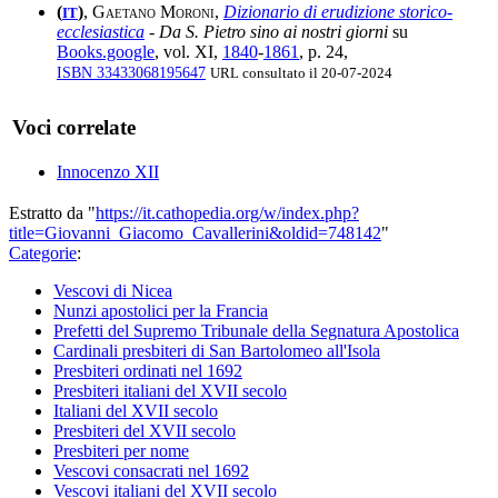
(
)
,
Gaetano Moroni
,
Dizionario di erudizione storico-
IT
ecclesiastica
-
Da S. Pietro sino ai nostri giorni
su
Books.google
, vol. XI,
1840
-
1861
, p. 24,
ISBN 33433068195647
URL consultato il 20-07-2024
Voci correlate
Innocenzo XII
Estratto da "
https://it.cathopedia.org/w/index.php?
title=Giovanni_Giacomo_Cavallerini&oldid=748142
"
Categorie
:
Vescovi di Nicea
Nunzi apostolici per la Francia
Prefetti del Supremo Tribunale della Segnatura Apostolica
Cardinali presbiteri di San Bartolomeo all'Isola
Presbiteri ordinati nel 1692
Presbiteri italiani del XVII secolo
Italiani del XVII secolo
Presbiteri del XVII secolo
Presbiteri per nome
Vescovi consacrati nel 1692
Vescovi italiani del XVII secolo