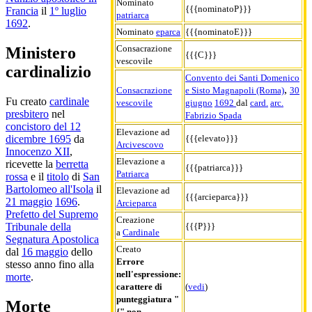
Nominato
{{{nominatoP}}}
Francia
il
1º luglio
patriarca
1692
.
Nominato
eparca
{{{nominatoE}}}
Consacrazione
Ministero
{{{C}}}
vescovile
cardinalizio
Convento dei Santi Domenico
,
Consacrazione
e Sisto Magnapoli (Roma)
30
Fu creato
cardinale
vescovile
giugno
1692
dal
card.
arc.
presbitero
nel
Fabrizio Spada
concistoro del 12
Elevazione ad
{{{elevato}}}
dicembre 1695
da
Arcivescovo
Innocenzo XII
,
Elevazione a
ricevette la
berretta
{{{patriarca}}}
Patriarca
rossa
e il
titolo
di
San
Bartolomeo all'Isola
il
Elevazione ad
{{{arcieparca}}}
21 maggio
1696
.
Arcieparca
Prefetto del Supremo
Creazione
{{{P}}}
Tribunale della
a
Cardinale
Segnatura Apostolica
Creato
dal
16 maggio
dello
Errore
stesso anno fino alla
nell'espressione:
morte
.
carattere di
(
vedi
)
punteggiatura "
Morte
{" non