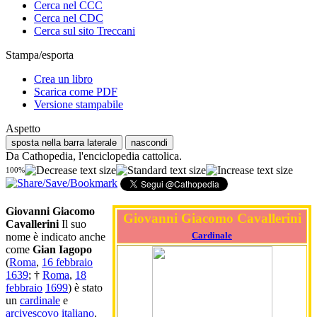
Cerca nel CCC
Cerca nel CDC
Cerca sul sito Treccani
Stampa/esporta
Crea un libro
Scarica come PDF
Versione stampabile
Aspetto
sposta nella barra laterale
nascondi
Da Cathopedia, l'enciclopedia cattolica.
100%
Giovanni Giacomo
Giovanni Giacomo Cavallerini
Cavallerini
Il suo
Cardinale
nome è indicato anche
come
Gian Iagopo
(
Roma
,
16 febbraio
1639
; †
Roma
,
18
febbraio
1699
) è stato
un
cardinale
e
arcivescovo
italiano
.