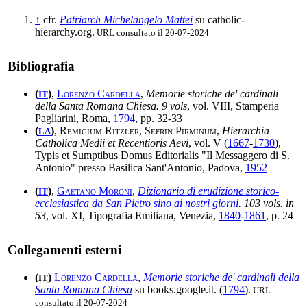
↑
cfr.
Patriarch Michelangelo Mattei
su catholic-
hierarchy.org.
URL consultato il 20-07-2024
Bibliografia
(
)
,
Lorenzo Cardella
,
Memorie storiche de' cardinali
IT
della Santa Romana Chiesa. 9 vols
, vol. VIII, Stamperia
Pagliarini, Roma,
1794
, pp. 32-33
(
)
,
Remigium Ritzler, Sefrin Pirminum
,
Hierarchia
LA
Catholica Medii et Recentioris Aevi
, vol. V (
1667
-
1730
),
Typis et Sumptibus Domus Editorialis "Il Messaggero di S.
Antonio" presso Basilica Sant'Antonio, Padova,
1952
(
)
,
Gaetano Moroni
,
Dizionario di erudizione storico-
IT
ecclesiastica da San Pietro sino ai nostri giorni
. 103 vols. in
53
, vol. XI, Tipografia Emiliana, Venezia,
1840
-
1861
, p. 24
Collegamenti esterni
(
)
Lorenzo Cardella
,
Memorie storiche de' cardinali della
IT
Santa Romana Chiesa
su books.google.it. (
1794
).
URL
consultato il 20-07-2024