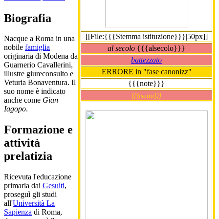
Biografia
[[File:{{{Stemma istituzione}}}|50px]]
Nacque a Roma in una
nobile
famiglia
al secolo
{{{alsecolo}}}
originaria di Modena da
battezzato
Guarnerio Cavallerini,
ERRORE in "fase canonizz"
illustre giureconsulto e
Veturia Bonaventura. Il
{{{note}}}
suo nome è indicato
{{{motto}}}
anche come
Gian
Iagopo
.
Formazione e
attività
prelatizia
Ricevuta l'educazione
primaria dai
Gesuiti
,
proseguì gli studi
all'
Università La
Sapienza
di Roma,