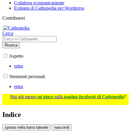
Collabora economicamente
Il plugin di Cathopedia per Wordpress
Contributori
Cerca
Ricerca
Aspetto
entra
Strumenti personali
entra
Hai già messo
mi piace
sulla
pagina
facebook
di
Cathopedia
?
Indice
sposta nella barra laterale
nascondi