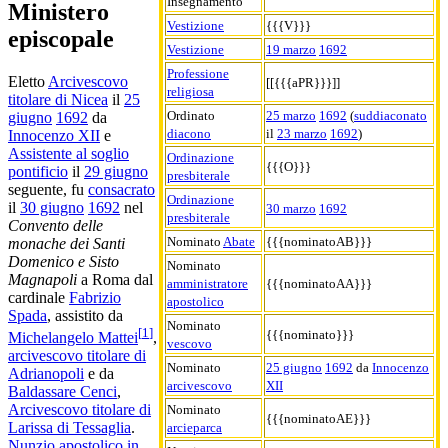
Insegnamento
Ministero
Vestizione
{{{V}}}
episcopale
Vestizione
19 marzo
1692
Professione
Eletto
Arcivescovo
[[{{{aPR}}}]]
religiosa
titolare di Nicea
il
25
Ordinato
25 marzo
1692
(
suddiaconato
giugno
1692
da
diacono
il
23 marzo
1692
)
Innocenzo XII
e
Assistente al soglio
Ordinazione
{{{O}}}
pontificio
il
29 giugno
presbiterale
seguente, fu
consacrato
Ordinazione
il
30 giugno
1692
nel
30 marzo
1692
presbiterale
Convento delle
Nominato
Abate
{{{nominatoAB}}}
monache dei Santi
Domenico e Sisto
Nominato
Magnapoli
a Roma dal
amministratore
{{{nominatoAA}}}
cardinale
Fabrizio
apostolico
Spada
, assistito da
Nominato
[
1
]
{{{nominato}}}
Michelangelo Mattei
,
vescovo
arcivescovo titolare di
Nominato
25 giugno
1692
da
Innocenzo
Adrianopoli
e da
arcivescovo
XII
Baldassare Cenci
,
Arcivescovo titolare di
Nominato
{{{nominatoAE}}}
Larissa di Tessaglia
.
arcieparca
Nunzio apostolico in