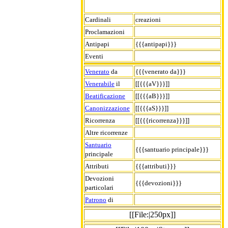
Cardinali
creazioni
Proclamazioni
Antipapi
{{{antipapi}}}
Eventi
Venerato
da
{{{venerato da}}}
Venerabile
il
[[{{{aV}}}]]
Beatificazione
[[{{{aB}}}]]
Canonizzazione
[[{{{aS}}}]]
Ricorrenza
[[{{{ricorrenza}}}]]
Altre ricorrenze
Santuario
{{{santuario principale}}}
principale
Attributi
{{{attributi}}}
Devozioni
{{{devozioni}}}
particolari
Patrono
di
[[File:|250px]]