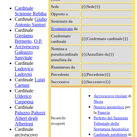
Sede
{{{Sede}}}
Cardinale
Scipione Rebiba
Opposto a
Cardinale
Giulio
Sostenuto da
Antonio Santori
Scomunicato
da
Cardinale
Girolamo
Confermato
{{{Confermato cardinale}}}
Bernerio
,
O.P.
cardinale
Arcivescovo
Nomina a
Galeazzo
pseudocardinale
{{{Annullato da}}}
Sanvitale
annullata da
Cardinale
Riammesso da
Ludovico
Ludovisi
Precedente
{{{Precedente}}}
Cardinale
Luigi
Successivo
{{{Successivo}}}
Caetani
Cardinale
Arcivescovo titolare
di
Ulderico
Nicea
Carpegna
Nunzio apostolico
per
Cardinale
la
Francia
Paluzzo Paluzzi
Incarichi
Prefetto del Supremo
Altieri degli
ricoperti
Tribunale della
Albertoni
Segnatura Apostolica
Cardinale
Cardinale presbitero
di
arcivescovo