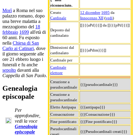
riconosciuto.
Morì
a Roma nel suo
Creato
12 dicembre
1695
da
palazzo romano, dopo
Cardinale
Innocenzo XII
(
vedi
)
una breve malattia a
[[{{{aPd}}}]] da [[{{{pPd}}}]]
mezzogiorno del
18
Deposto dal
febbraio
1699
all'età di
cardinalato
60 anni. Fu esposto
nella
Chiesa di San
Dimissioni dal
Carlo ai Catinari
, dove
[[{{{aPdim}}}]]
cardinalato
il giorno seguente alle
ore 21 ebbero luogo i
Cardinale per
funerali e fu anche
Cardinale
sepolto
davanti alla
elettore
Cappella di San Paolo
.
Creazione a
{{{pseudocardinale}}}
Genealogia
pseudocardinale
Creazione a
episcopale
pseudocardinale
Eletto Antipapa
{{{antipapa}}}
Per
Consacrazione
{{{Consacrazione}}}
approfondire,
vedi la voce
Fine pontificato
{{{Fine pontificato}}}
Genealogia
Pseudocardinali
{{{Pseudocardinali creati}}}
episcopale
creati