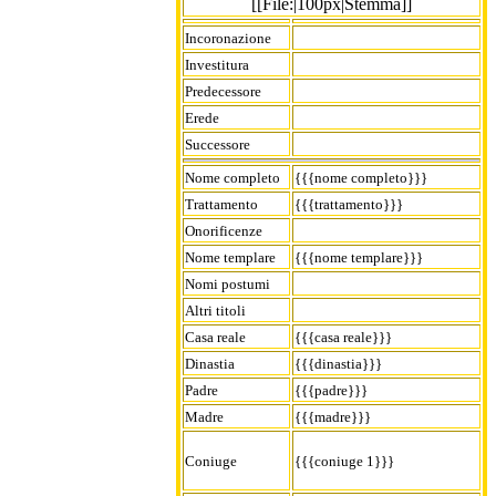
[[File:|100px|Stemma]]
Incoronazione
Investitura
Predecessore
Erede
Successore
Nome completo
{{{nome completo}}}
Trattamento
{{{trattamento}}}
Onorificenze
Nome templare
{{{nome templare}}}
Nomi postumi
Altri titoli
Casa reale
{{{casa reale}}}
Dinastia
{{{dinastia}}}
Padre
{{{padre}}}
Madre
{{{madre}}}
Coniuge
{{{coniuge 1}}}