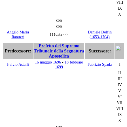
VIII
IX
X
con
con
Angelo Maria
Daniele Dolfin
{{{data}}}
Ranuzzi
(1653-1704)
Prefetto del Supremo
Predecessore:
Tribunale della Segnatura
Successore:
Apostolica
16 maggio
1696
-
18 febbraio
Fulvio Astalli
Fabrizio Spada
I
1699
II
III
IV
V
VI
VII
VIII
IX
X
con