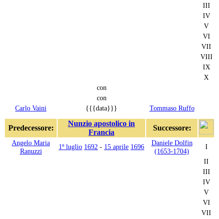
III
IV
V
VI
VII
VIII
IX
X
con
con
Carlo Vaini
{{{data}}}
Tommaso Ruffo
Nunzio apostolico in
Predecessore:
Successore:
Francia
Angelo Maria
Daniele Dolfin
1º luglio
1692
-
15 aprile
1696
I
Ranuzzi
(1653-1704)
II
III
IV
V
VI
VII