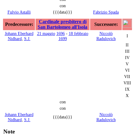
con
Fulvio Astalli
{{{data}}}
Fabrizio Spada
Cardinale presbitero di
Predecessore:
Successore:
San Bartolomeo all'Isola
Johann Eberhard
21 maggio
1696
-
18 febbraio
Niccolò
I
Nidhard
,
S.J.
1699
Radulovich
II
III
IV
V
VI
VII
VIII
IX
X
con
con
Johann Eberhard
Niccolò
{{{data}}}
Nidhard
,
S.J.
Radulovich
Note