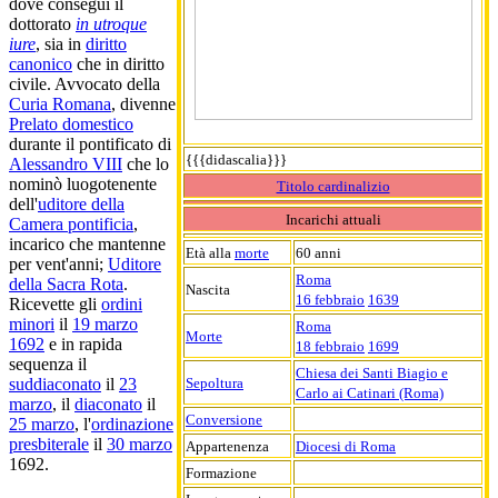
dove conseguì il
dottorato
in utroque
iure
, sia in
diritto
canonico
che in diritto
civile. Avvocato della
Curia Romana
, divenne
Prelato domestico
durante il pontificato di
{{{didascalia}}}
Alessandro VIII
che lo
nominò luogotenente
Titolo cardinalizio
dell'
uditore della
Incarichi attuali
Camera pontificia
,
incarico che mantenne
Età alla
morte
60 anni
per vent'anni;
Uditore
Roma
della Sacra Rota
.
Nascita
16 febbraio
1639
Ricevette gli
ordini
minori
il
19 marzo
Roma
Morte
1692
e in rapida
18 febbraio
1699
sequenza il
Chiesa dei Santi Biagio e
Sepoltura
suddiaconato
il
23
Carlo ai Catinari (Roma)
marzo
, il
diaconato
il
Conversione
25 marzo
, l'
ordinazione
presbiterale
il
30 marzo
Appartenenza
Diocesi di Roma
1692.
Formazione