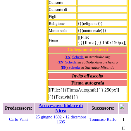
Consorte
Consorte di
Figli
Religione
{{{religione}}}
Motto reale
{{{motto reale}}}
[[File:
Firma
{{{firma}}}|150x150px]]
Collegamenti esterni
(
)
Scheda
su
gcatholic.org
EN
(
)
Scheda
su
catholic-hierarchy.org
EN
(
)
Scheda
su
Salvador Miranda
EN
Invito all'ascolto
Firma autografa
[[File:{{{FirmaAutografa}}}|250px]]
{{{Festività}}}
Arcivescovo titolare di
Predecessore:
Successore:
Nicea
25 giugno
1692
-
12 dicembre
Carlo Vaini
Tommaso Ruffo
I
1695
II