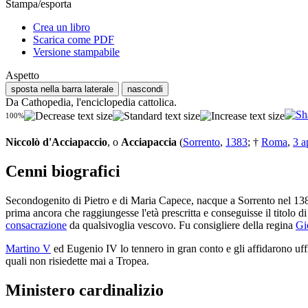
Stampa/esporta
Crea un libro
Scarica come PDF
Versione stampabile
Aspetto
sposta nella barra laterale
nascondi
Da Cathopedia, l'enciclopedia cattolica.
100%
Niccolò d'Acciapaccio
, o
Acciapaccia
(
Sorrento
,
1383
; †
Roma
,
3 a
Cenni biografici
Secondogenito di Pietro e di Maria Capece, nacque a Sorrento nel 1383.
prima ancora che raggiungesse l'età prescritta e conseguisse il titolo d
consacrazione
da qualsivoglia vescovo. Fu consigliere della regina
Gi
Martino V
ed Eugenio IV lo tennero in gran conto e gli affidarono uffic
quali non risiedette mai a Tropea.
Ministero cardinalizio