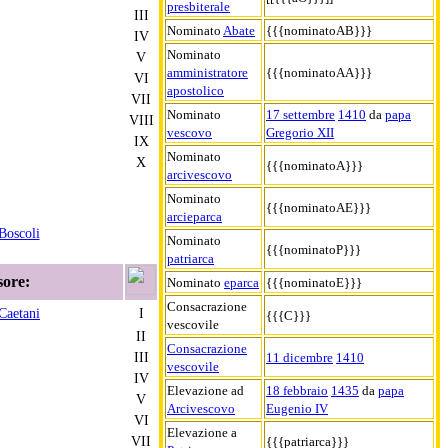
presbiterale
III
Nominato
Abate
{{{nominatoAB}}}
IV
Nominato
V
amministratore
{{{nominatoAA}}}
VI
apostolico
VII
Nominato
17 settembre
1410
da
papa
VIII
vescovo
Gregorio XII
IX
Nominato
X
{{{nominatoA}}}
arcivescovo
Nominato
{{{nominatoAE}}}
arcieparca
Boscoli
Nominato
{{{nominatoP}}}
patriarca
sore:
Nominato
eparca
{{{nominatoE}}}
Consacrazione
Caetani
I
{{{C}}}
vescovile
II
Consacrazione
III
11 dicembre
1410
vescovile
IV
Elevazione ad
18 febbraio
1435
da
papa
V
Arcivescovo
Eugenio IV
VI
Elevazione a
VII
{{{patriarca}}}