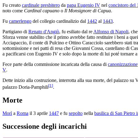
Fu creato
cardinale presbitero
da
papa Eugenio IV
nel
concistoro del
noto come
Cardinal capuano
o
Il Monsignore di Capua
.
Fu
camerlengo
del collegio cardinalizio dal
1442
al
1443
.
Partigiano di
Renato d'Angiò
, fu esiliato dal re
Alfonso di Napoli
, che
Sforza venne stabilito che il primo avrebbe fatto restituire i beni a que
Acciapaccio, il conte di Pulcino e Ottino Caracciolo sarebbero stati tra
sottomissione e nei patti di resa che Giovanni Cossa, castellano di Cast
a pacificarsi con Eugenio IV e solo dopo la morte di lui poté tornare 
Fece parte della commissione incaricata della causa di
canonizzazione
V
.
Dette inizio alla costruzione, interrotta alla sua morte, del palazzo s
[
1
]
palazzo Doria-Pamphili
.
Morte
Morì
a
Roma
il 3 aprile
1447
e fu
sepolto
nella
basilica di San Pietro 
Successione degli incarichi