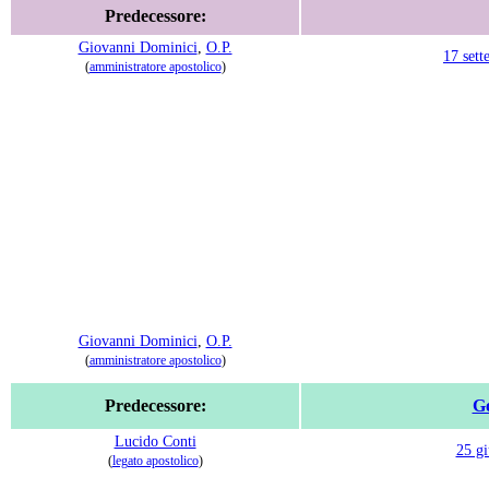
Predecessore:
Giovanni Dominici
,
O.P.
17 sett
(
amministratore apostolico
)
Giovanni Dominici
,
O.P.
(
amministratore apostolico
)
Predecessore:
Go
Lucido Conti
25 g
(
legato apostolico
)