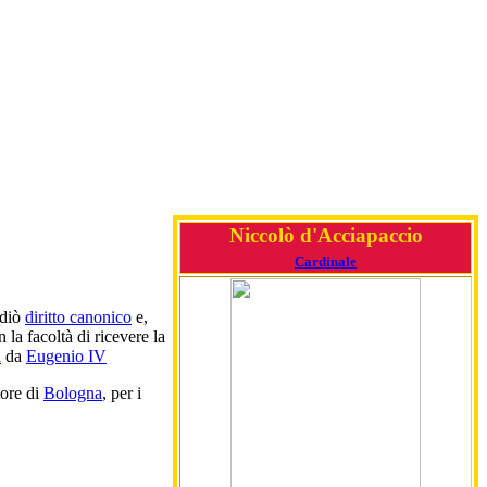
Niccolò d'Acciapaccio
Cardinale
udiò
diritto canonico
e,
n la facoltà di ricevere la
a
da
Eugenio IV
tore di
Bologna
, per i