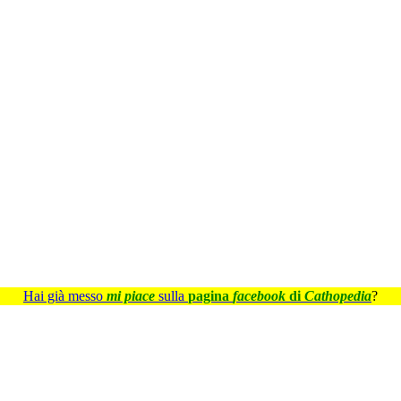
Hai già messo
mi piace
sulla
pagina
facebook
di
Cathopedia
?