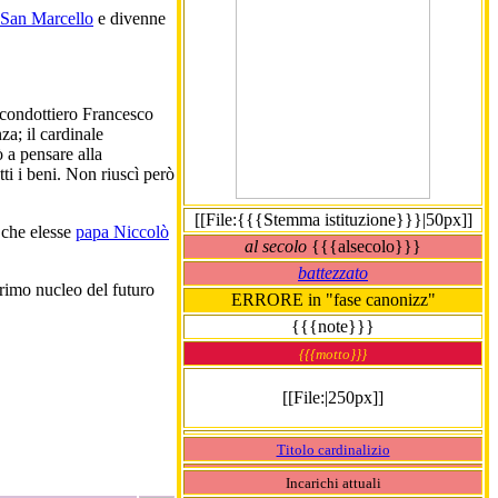
San Marcello
e divenne
l condottiero Francesco
za; il cardinale
 a pensare alla
ti i beni. Non riuscì però
[[File:{{{Stemma istituzione}}}|50px]]
 che elesse
papa Niccolò
al secolo
{{{alsecolo}}}
battezzato
primo nucleo del futuro
ERRORE in "fase canonizz"
{{{note}}}
{{{motto}}}
[[File:|250px]]
Titolo cardinalizio
Incarichi attuali