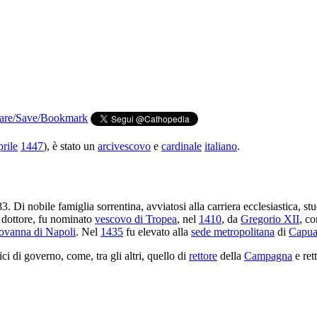
prile
1447
), è stato un
arcivescovo
e
cardinale
italiano
.
 Di nobile famiglia sorrentina, avviatosi alla carriera ecclesiastica, st
i dottore, fu nominato
vescovo di Tropea
, nel
1410
, da
Gregorio XII
, co
ovanna di Napoli
. Nel
1435
fu elevato alla
sede metropolitana
di
Capu
i di governo, come, tra gli altri, quello di
rettore
della
Campagna
e ret