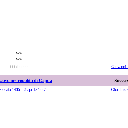
con
con
{{{data}}}
Giovanni 
scovo metropolita di Capua
Succes
ebbraio
1435
–
3 aprile
1447
Giordano 