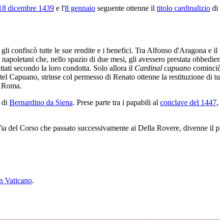
 18 dicembre 1439
e l'
8 gennaio
seguente ottenne il
titolo cardinalizio
di
 gli confiscò tutte le sue rendite e i benefici. Tra Alfonso d'Aragona e i
i napoletani che, nello spazio di due mesi, gli avessero prestata obbedien
ttati secondo la loro condotta. Solo allora il
Cardinal capuano
cominciò
el Capuano, strinse col permesso di Renato ottenne la restituzione di tut
a Roma.
di
Bernardino da Siena
. Prese parte tra i papabili al
conclave del 1447
,
u Via del Corso che passato successivamente ai Della Rovere, divenne il 
in Vaticano
.