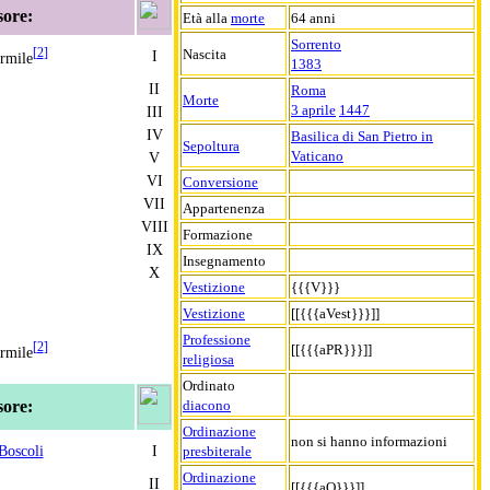
sore:
Età alla
morte
64 anni
Sorrento
[
2
]
Nascita
I
rmile
1383
II
Roma
Morte
3 aprile
1447
III
IV
Basilica di San Pietro in
Sepoltura
Vaticano
V
VI
Conversione
VII
Appartenenza
VIII
Formazione
IX
Insegnamento
X
Vestizione
{{{V}}}
Vestizione
[[{{{aVest}}}]]
Professione
[
2
]
[[{{{aPR}}}]]
rmile
religiosa
Ordinato
sore:
diacono
Ordinazione
non si hanno informazioni
Boscoli
I
presbiterale
Ordinazione
II
[[{{{aO}}}]]