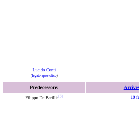
Lucido Conti
(
legato apostolico
)
Predecessore:
Arcive
[
3
]
18 f
Filippo De Barillis