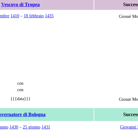
Vescovo di Tropea
Succes
embre
1410
–
18 febbraio
1435
Giosuè Mo
con
con
{{{data}}}
Giosuè Mo
vernatore di Bologna
Succes
iugno
1430
–
25 giugno
1431
Giovanni 