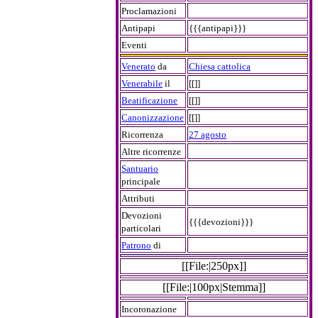
Proclamazioni
Antipapi
{{{antipapi}}}
Eventi
Venerato
da
Chiesa cattolica
Venerabile
il
[[]]
Beatificazione
[[]]
Canonizzazione
[[]]
Ricorrenza
27 agosto
Altre ricorrenze
Santuario
principale
Attributi
Devozioni
{{{devozioni}}}
particolari
Patrono
di
[[File:|250px]]
[[File:|100px|Stemma]]
Incoronazione