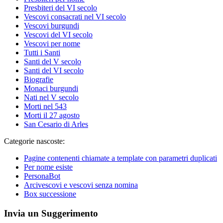
Presbiteri del VI secolo
Vescovi consacrati nel VI secolo
Vescovi burgundi
Vescovi del VI secolo
Vescovi per nome
Tutti i Santi
Santi del V secolo
Santi del VI secolo
Biografie
Monaci burgundi
Nati nel V secolo
Morti nel 543
Morti il 27 agosto
San Cesario di Arles
Categorie nascoste:
Pagine contenenti chiamate a template con parametri duplicati
Per nome esiste
PersonaBot
Arcivescovi e vescovi senza nomina
Box successione
Invia un Suggerimento