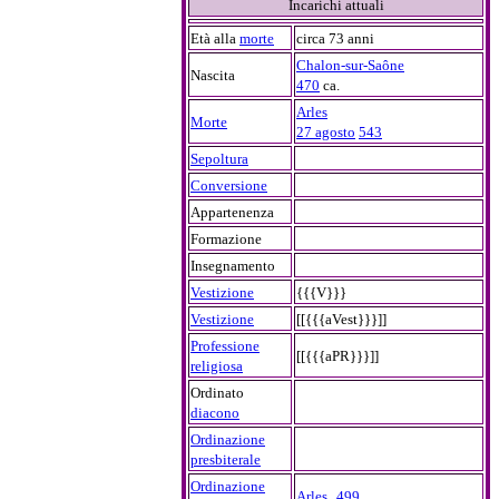
Incarichi attuali
Età alla
morte
circa 73 anni
Chalon-sur-Saône
Nascita
470
ca.
Arles
Morte
27 agosto
543
Sepoltura
Conversione
Appartenenza
Formazione
Insegnamento
Vestizione
{{{V}}}
Vestizione
[[{{{aVest}}}]]
Professione
[[{{{aPR}}}]]
religiosa
Ordinato
diacono
Ordinazione
presbiterale
Ordinazione
,
Arles
499