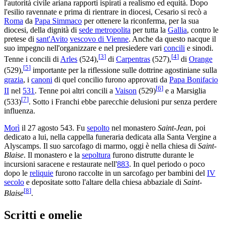
l'autorità civile ariana rapporti ispirati a realismo ed equità. Dopo
l'esilio ravennate e prima di rientrare in diocesi, Cesario si recò a
Roma
da
Papa Simmaco
per ottenere la riconferma, per la sua
diocesi, della dignità di
sede metropolita
per tutta la
Gallia
, contro le
pretese di
sant'Avito
vescovo di Vienne
. Anche da questo nacque il
suo impegno nell'organizzare e nel presiedere vari
concili
e sinodi.
[
3
]
[
4
]
Tenne i concili di
Arles
(524),
di
Carpentras
(527),
di
Orange
[
5
]
(529),
importante per la riflessione sulle dottrine agostiniane sulla
grazia
, i
canoni
di quel concilio furono approvati da
Papa Bonifacio
[
6
]
II
nel
531
. Tenne poi altri concili a
Vaison
(529)
e a Marsiglia
[
7
]
(533)
. Sotto i Franchi ebbe parecchie delusioni pur senza perdere
influenza.
Morì
il 27 agosto 543. Fu
sepolto
nel monastero
Saint-Jean
, poi
dedicato a lui, nella cappella funeraria dedicata alla Santa Vergine a
Alyscamps. Il suo sarcofago di marmo, oggi è nella chiesa di
Saint-
Blaise
. Il monastero e la
sepoltura
furono distrutte durante le
incursioni saracene e restaurate nell'
883
. In quel periodo o poco
dopo le
reliquie
furono raccolte in un sarcofago per bambini del
IV
secolo
e depositate sotto l'altare della chiesa abbaziale di
Saint-
[
8
]
Blaise
.
Scritti e omelie