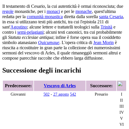
Il testamento di Cesario, la cui autenticità è ormai riconosciuta; due
regole
monastiche, per i
monaci
e per le
monache
, quest'ultima
redatta per la
comunità monastica
diretta dalla sorella
santa Cesaria
,
in essa si utilizzano testi più antichi, tra cui l'epistola 211 di
sant'
Agostino
; alcune lettere e trattatelli teologici sulla
Trinità
e
contro i
semi-pelagiani
; alcuni testi canonici, tra cui probabilmente
gli
Statuta ecclesiae antiqua
; infine è forse opera sua il cosiddetto
simbolo atanasiano
Quicumque
. L'opera critica di
Jean Morin
è
riuscita a ricostituire in gran parte la collezione dei numerosissimi
sermoni del vescovo di Arles, il quale rimaneggiò sermoni altrui e
compose parecchie raccolte che ebbero larga diffusione.
Successione degli incarichi
Predecessore:
Vescovo di Arles
Successore:
Giovanni
502
-
27 agosto
542
Presario
I
II
III
IV
V
VI