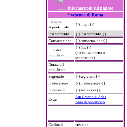
Informazioni sul papato
°
vescovo di Roma
Elezione
{{{inizio}}}
al pontificato
Insediamento
{{{Insediamento}}}
Consacrazione
{{{consacrazione}}}
{{{fine}}}
Fine del
(per causa incerta o
pontificato
sconosciuta)
Durata del
pontificato
Segretario
{{{segretario}}}
Predecessore
{{{predecessore}}}
Successore
{{{successore}}}
San Cesario di Arles
Extra
Anni di pontificato
Cardinali
creazioni