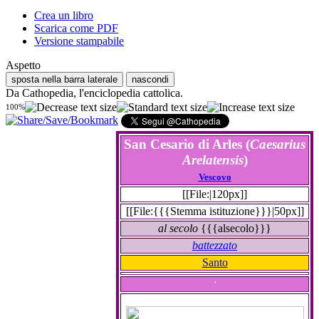
Crea un libro
Scarica come PDF
Versione stampabile
Aspetto
sposta nella barra laterale
nascondi
Da Cathopedia, l'enciclopedia cattolica.
100%
San Cesario di Arles (
Caesarius
Arelatensis
)
Vescovo
[[File:|120px]]
[[File:{{{Stemma istituzione}}}|50px]]
al secolo
{{{alsecolo}}}
battezzato
Santo
'