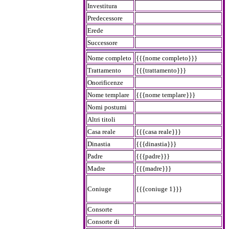
Investitura
Predecessore
Erede
Successore
Nome completo
{{{nome completo}}}
Trattamento
{{{trattamento}}}
Onorificenze
Nome templare
{{{nome templare}}}
Nomi postumi
Altri titoli
Casa reale
{{{casa reale}}}
Dinastia
{{{dinastia}}}
Padre
{{{padre}}}
Madre
{{{madre}}}
Coniuge
{{{coniuge 1}}}
Consorte
Consorte di