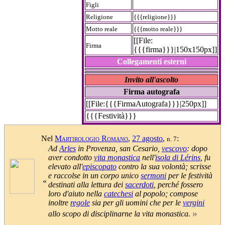
Figli
Religione
{{{religione}}}
Motto reale
{{{motto reale}}}
[[File:
Firma
{{{firma}}}|150x150px]]
Collegamenti esterni
Invito all'ascolto
Firma autografa
[[File:{{{FirmaAutografa}}}|250px]]
{{{Festività}}}
Nel
Martirologio Romano
,
27 agosto
,
:
n. 7
Ad
Arles
in Provenza, san Cesario,
vescovo
: dopo
aver condotto
vita monastica
nell'
isola di Lérins
, fu
elevato all'
episcopato
contro la sua volontà; scrisse
e raccolse in un corpo unico
sermoni
per le festività
«
destinati alla lettura dei
sacerdoti
, perché fossero
loro d'aiuto nella
catechesi
al popolo; compose
inoltre
regole
sia per gli uomini che per le
vergini
»
allo scopo di disciplinarne la vita monastica.