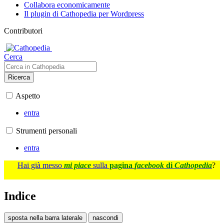
Collabora economicamente
Il plugin di Cathopedia per Wordpress
Contributori
Cerca
Ricerca
Aspetto
entra
Strumenti personali
entra
Hai già messo
mi piace
sulla
pagina
facebook
di
Cathopedia
?
Indice
sposta nella barra laterale
nascondi