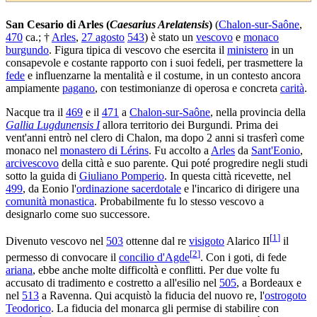
San Cesario di Arles (
Caesarius Arelatensis
)
(
Chalon-sur-Saône
,
470
ca.; †
Arles
,
27 agosto
543
) è stato un
vescovo
e
monaco
burgundo
. Figura tipica di vescovo che esercita il
ministero
in un
consapevole e costante rapporto con i suoi fedeli, per trasmettere la
fede
e influenzarne la mentalità e il costume, in un contesto ancora
ampiamente
pagano
, con testimonianze di operosa e concreta
carità
.
Nacque tra il
469
e il
471
a
Chalon-sur-Saône
, nella provincia della
Gallia Lugdunensis I
allora territorio dei Burgundi. Prima dei
vent'anni entrò nel clero di Chalon, ma dopo 2 anni si trasferì come
monaco nel
monastero di Lérins
. Fu accolto a
Arles
da
Sant'Eonio
,
arcivescovo
della città e suo parente. Qui poté progredire negli studi
sotto la guida di
Giuliano Pomperio
. In questa città ricevette, nel
499
, da Eonio l'
ordinazione sacerdotale
e l'incarico di dirigere una
comunità monastica
. Probabilmente fu lo stesso vescovo a
designarlo come suo successore.
[
1
]
Divenuto vescovo nel
503
ottenne dal re
visigoto
Alarico II
il
[
2
]
permesso di convocare il
concilio d'Agde
. Con i goti, di fede
ariana
, ebbe anche molte difficoltà e conflitti. Per due volte fu
accusato di tradimento e costretto a all'esilio nel
505
, a Bordeaux e
nel
513
a Ravenna. Qui acquistò la fiducia del nuovo re, l'
ostrogoto
Teodorico
. La fiducia del monarca gli permise di stabilire con