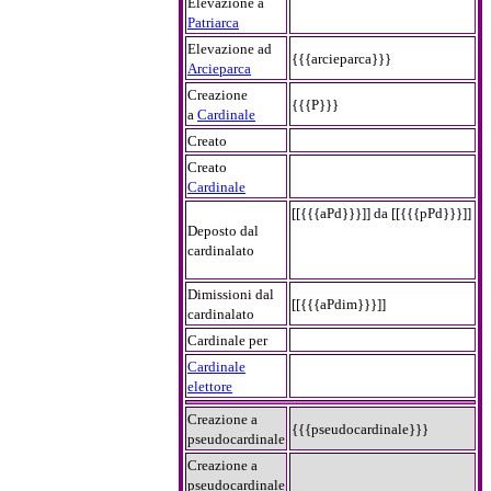
Elevazione a
Patriarca
Elevazione ad
{{{arcieparca}}}
Arcieparca
Creazione
{{{P}}}
a
Cardinale
Creato
Creato
Cardinale
[[{{{aPd}}}]] da [[{{{pPd}}}]]
Deposto dal
cardinalato
Dimissioni dal
[[{{{aPdim}}}]]
cardinalato
Cardinale per
Cardinale
elettore
Creazione a
{{{pseudocardinale}}}
pseudocardinale
Creazione a
pseudocardinale