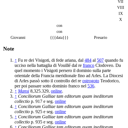
VII
VIII
IX
X
con
con
Giovanni
{{{data}}}
Presario
Note
↑
Fu re dei Visigoti, di fede ariana, dal
484
al
507
quando fu
ucciso nella battaglia di Vouillé dal re
franco
Clodoveo. Da
quel momento i Visigoti persero il dominio sulla parte
orientale della Francia meridionale fino ad Arles. La Diocesi
di Arles passò sotto il controllo del re
ostrogoto
Teodorico,
per poi passare sotto dominio franco nel
536
.
↑
Mansi
8,325.329,
online
.
↑
Conciliorum Galliae tam editorum quam ineditorum
collectio
p. 917 e seg.
online
↑
Conciliorum Galliae tam editorum quam ineditorum
collectio
p. 925 e seg.
online
↑
Conciliorum Galliae tam editorum quam ineditorum
collectio
p. 935 e seg.
online
↑
Conciliorum Galliae tam editorum quam ineditorum