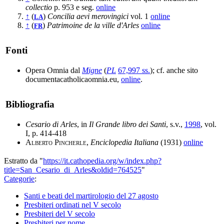
collectio
p. 953 e seg.
online
↑
(
)
Concilia aevi merovingici
vol. 1
online
LA
↑
(
)
Patrimoine de la ville d'Arles
online
FR
Fonti
Opera Omnia dal
Migne
(
PL
67,997 ss.
); cf. anche sito
documentacatholicaomnia.eu,
online
.
Bibliografia
Cesario di Arles
, in
Il Grande libro dei Santi
, s.v.,
1998
, vol.
I, p. 414-418
Alberto Pincherle
,
Enciclopedia Italiana
(1931)
online
Estratto da "
https://it.cathopedia.org/w/index.php?
title=San_Cesario_di_Arles&oldid=764525
"
Categorie
:
Santi e beati del martirologio del 27 agosto
Presbiteri ordinati nel V secolo
Presbiteri del V secolo
Presbiteri per nome