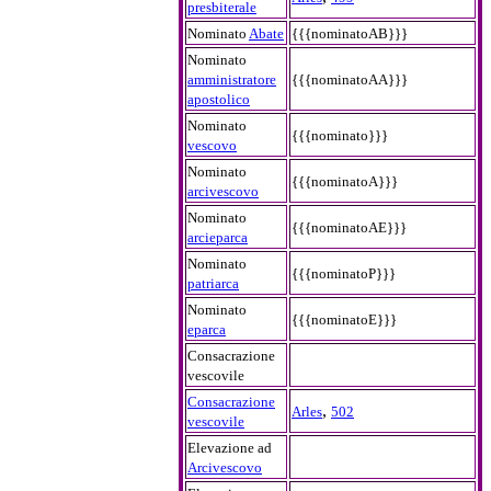
presbiterale
Nominato
Abate
{{{nominatoAB}}}
Nominato
amministratore
{{{nominatoAA}}}
apostolico
Nominato
{{{nominato}}}
vescovo
Nominato
{{{nominatoA}}}
arcivescovo
Nominato
{{{nominatoAE}}}
arcieparca
Nominato
{{{nominatoP}}}
patriarca
Nominato
{{{nominatoE}}}
eparca
Consacrazione
vescovile
Consacrazione
,
Arles
502
vescovile
Elevazione ad
Arcivescovo