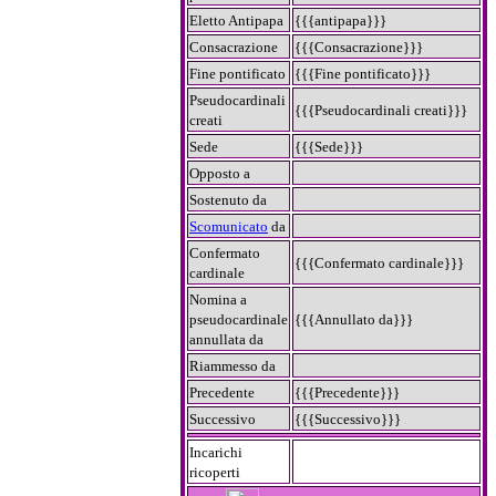
Eletto Antipapa
{{{antipapa}}}
Consacrazione
{{{Consacrazione}}}
Fine pontificato
{{{Fine pontificato}}}
Pseudocardinali
{{{Pseudocardinali creati}}}
creati
Sede
{{{Sede}}}
Opposto a
Sostenuto da
Scomunicato
da
Confermato
{{{Confermato cardinale}}}
cardinale
Nomina a
pseudocardinale
{{{Annullato da}}}
annullata da
Riammesso da
Precedente
{{{Precedente}}}
Successivo
{{{Successivo}}}
Incarichi
ricoperti