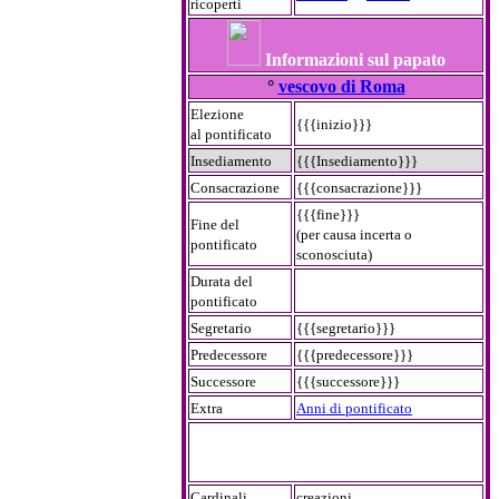
ricoperti
Informazioni sul papato
°
vescovo di Roma
Elezione
{{{inizio}}}
al pontificato
Insediamento
{{{Insediamento}}}
Consacrazione
{{{consacrazione}}}
{{{fine}}}
Fine del
(per causa incerta o
pontificato
sconosciuta)
Durata del
pontificato
Segretario
{{{segretario}}}
Predecessore
{{{predecessore}}}
Successore
{{{successore}}}
Extra
Anni di pontificato
Cardinali
creazioni