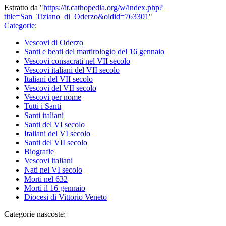
Estratto da "
https://it.cathopedia.org/w/index.php?
title=San_Tiziano_di_Oderzo&oldid=763301
"
Categorie
:
Vescovi di Oderzo
Santi e beati del martirologio del 16 gennaio
Vescovi consacrati nel VII secolo
Vescovi italiani del VII secolo
Italiani del VII secolo
Vescovi del VII secolo
Vescovi per nome
Tutti i Santi
Santi italiani
Santi del VI secolo
Italiani del VI secolo
Santi del VII secolo
Biografie
Vescovi italiani
Nati nel VI secolo
Morti nel 632
Morti il 16 gennaio
Diocesi di Vittorio Veneto
Categorie nascoste: