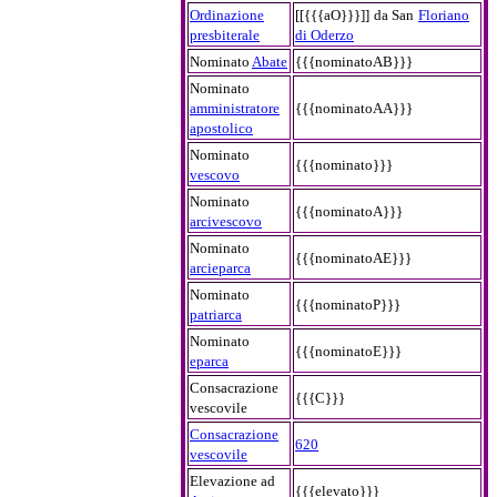
Ordinazione
[[{{{aO}}}]]
da San
Floriano
presbiterale
di Oderzo
Nominato
Abate
{{{nominatoAB}}}
Nominato
amministratore
{{{nominatoAA}}}
apostolico
Nominato
{{{nominato}}}
vescovo
Nominato
{{{nominatoA}}}
arcivescovo
Nominato
{{{nominatoAE}}}
arcieparca
Nominato
{{{nominatoP}}}
patriarca
Nominato
{{{nominatoE}}}
eparca
Consacrazione
{{{C}}}
vescovile
Consacrazione
620
vescovile
Elevazione ad
{{{elevato}}}