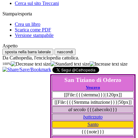
Cerca sul sito Treccani
Stampa/esporta
Crea un libro
Scarica come PDF
Versione stampabile
Aspetto
sposta nella barra laterale
nascondi
Da Cathopedia, l'enciclopedia cattolica.
100%
San Tiziano di Oderzo
Vescovo
[[File:{{{stemma}}}|120px]]
[[File:{{{Stemma istituzione}}}|50px]]
al secolo
{{{alsecolo}}}
battezzato
Santo
{{{note}}}