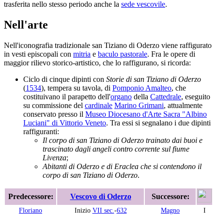
trasferita nello stesso periodo anche la
sede vescovile
.
Nell'arte
Nell'iconografia tradizionale san Tiziano di Oderzo viene raffigurato
in vesti episcopali con
mitria
e
baculo pastorale
. Fra le opere di
maggior rilievo storico-artistico, che lo raffigurano, si ricorda:
Ciclo di cinque dipinti con
Storie di san Tiziano di Oderzo
(
1534
), tempera su tavola, di
Pomponio Amalteo
, che
costituivano il parapetto dell'
organo
della
Cattedrale
, eseguito
su commissione del
cardinale
Marino Grimani
, attualmente
conservato presso il
Museo Diocesano d'Arte Sacra "Albino
Luciani" di Vittorio Veneto
. Tra essi si segnalano i due dipinti
raffiguranti:
Il corpo di san Tiziano di Oderzo trainato dai buoi e
trascinato dagli angeli contro corrente sul fiume
Livenza
;
Abitanti di Oderzo e di Eraclea che si contendono il
corpo di san Tiziano di Oderzo
.
Predecessore:
Vescovo di Oderzo
Successore:
Floriano
Inizio
VII sec.
-
632
Magno
I