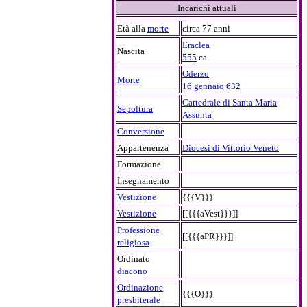
Incarichi attuali
Età alla
morte
circa 77 anni
Eraclea
Nascita
555
ca.
Oderzo
Morte
16 gennaio
632
Cattedrale di Santa Maria
Sepoltura
Assunta
Conversione
Appartenenza
Diocesi di Vittorio Veneto
Formazione
Insegnamento
Vestizione
{{{V}}}
Vestizione
[[{{{aVest}}}]]
Professione
[[{{{aPR}}}]]
religiosa
Ordinato
diacono
Ordinazione
{{{O}}}
presbiterale