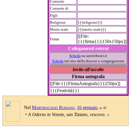
Consorte
Consorte di
Figli
Religione
{{{religione}}}
Motto reale
{{{motto reale}}}
[[File:
Firma
{{{firma}}}|150x150px]]
Collegamenti esterni
Scheda
su
santiebeati.it
Scheda
nel sito della diocesi o congregazione
Invito all'ascolto
Firma autografa
[[File:{{{FirmaAutografa}}}|250px]]
{{{Festività}}}
Nel
Martirologio Romano
,
16 gennaio
,
:
n. 6
»
«
A Oderzo in Veneto, san Tiziano, vescovo.