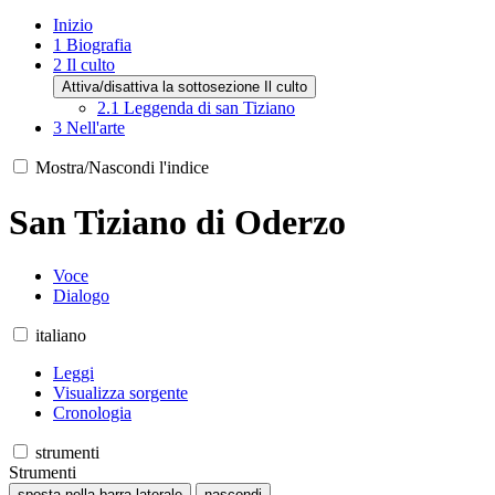
Inizio
1
Biografia
2
Il culto
Attiva/disattiva la sottosezione Il culto
2.1
Leggenda di san Tiziano
3
Nell'arte
Mostra/Nascondi l'indice
San Tiziano di Oderzo
Voce
Dialogo
italiano
Leggi
Visualizza sorgente
Cronologia
strumenti
Strumenti
sposta nella barra laterale
nascondi