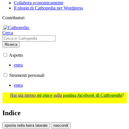
Collabora economicamente
Il plugin di Cathopedia per Wordpress
Contributori
Cerca
Ricerca
Aspetto
entra
Strumenti personali
entra
Hai già messo
mi piace
sulla
pagina
facebook
di
Cathopedia
?
Indice
sposta nella barra laterale
nascondi