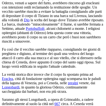
Oderzo, venuti a sapere del furto, avrebbero rincorso gli eracleani
con intenzioni ostili reclamando la restituzione delle spoglie. Un
vecchio sarebbe riuscito a evitare la battaglia consigliando alle parti
di depositare il corpo di Tiziano in una barca sul Livenza, lasciando
alla volontà di
Dio
la scelta del luogo dove Tiziano avrebbe riposato.
La barca, risalendo "miracolosamente" il fiume, si sarebbe fermata a
Settimo, attuale
Portobuffolè
, alcuni chilometri a monte. I religiosi
opitergini (abitanti di Oderzo) letta questa come una vittoria,
avrebbero posto il corpo su un carro che però i buoi non sarebbero
riusciti a smuovere.
Fu così che il vecchio sarebbe riapparso, consigliando tre giorni di
preghiera e digiuno, al termine dei quali una vedova del luogo
attaccò il carro alla sua mucca e al suo vitello, che si diressero nella
chiesa di Ceneda, dove appunto il corpo del santo oggi riposa. Sul
luogo verrà edificata in seguito l'attuale cattedrale.
La verità storica dice invece che il corpo fu spostato prima ad
Eraclea
, città di fondazione opitergina oggi scomparsa tra le paludi
della laguna di Venezia, poi a Ceneda, nelle
prealpi
venete, dai
Longobardi
, in quanto la gloriosa Oderzo, continuamente
saccheggiata dai barbari, non era più sicura.
Saranno gli stessi Longobardi, a opera di Grimoaldo, a radere
definitivamente al suolo la città nel
667
circa. A Ceneda verrà