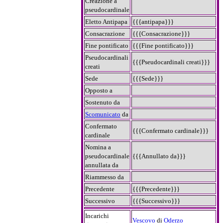
Creazione a
pseudocardinale
Eletto Antipapa
{{{antipapa}}}
Consacrazione
{{{Consacrazione}}}
Fine pontificato
{{{Fine pontificato}}}
Pseudocardinali
{{{Pseudocardinali creati}}}
creati
Sede
{{{Sede}}}
Opposto a
Sostenuto da
Scomunicato
da
Confermato
{{{Confermato cardinale}}}
cardinale
Nomina a
pseudocardinale
{{{Annullato da}}}
annullata da
Riammesso da
Precedente
{{{Precedente}}}
Successivo
{{{Successivo}}}
Incarichi
Vescovo
di
Oderzo