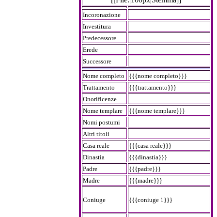
Incoronazione
Investitura
Predecessore
Erede
Successore
Nome completo
{{{nome completo}}}
Trattamento
{{{trattamento}}}
Onorificenze
Nome templare
{{{nome templare}}}
Nomi postumi
Altri titoli
Casa reale
{{{casa reale}}}
Dinastia
{{{dinastia}}}
Padre
{{{padre}}}
Madre
{{{madre}}}
Coniuge
{{{coniuge 1}}}