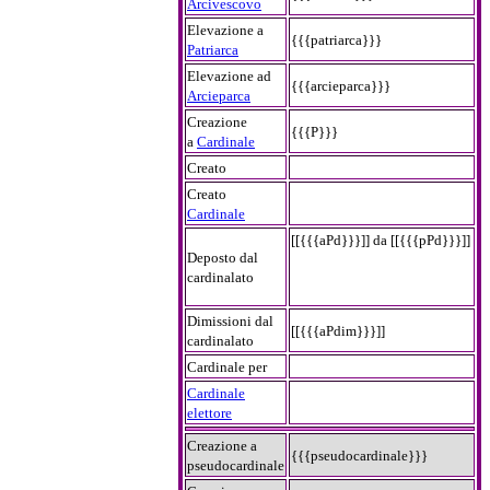
Arcivescovo
Elevazione a
{{{patriarca}}}
Patriarca
Elevazione ad
{{{arcieparca}}}
Arcieparca
Creazione
{{{P}}}
a
Cardinale
Creato
Creato
Cardinale
[[{{{aPd}}}]] da [[{{{pPd}}}]]
Deposto dal
cardinalato
Dimissioni dal
[[{{{aPdim}}}]]
cardinalato
Cardinale per
Cardinale
elettore
Creazione a
{{{pseudocardinale}}}
pseudocardinale