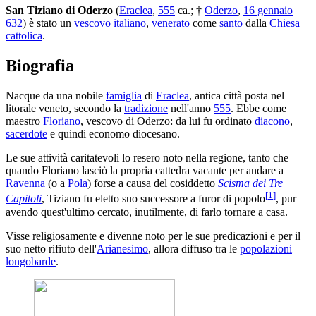
San Tiziano di Oderzo
(
Eraclea
,
555
ca.; †
Oderzo
,
16 gennaio
632
) è stato un
vescovo
italiano
,
venerato
come
santo
dalla
Chiesa
cattolica
.
Biografia
Nacque da una nobile
famiglia
di
Eraclea
, antica città posta nel
litorale veneto, secondo la
tradizione
nell'anno
555
. Ebbe come
maestro
Floriano
, vescovo di Oderzo: da lui fu ordinato
diacono
,
sacerdote
e quindi economo diocesano.
Le sue attività caritatevoli lo resero noto nella regione, tanto che
quando Floriano lasciò la propria cattedra vacante per andare a
Ravenna
(o a
Pola
) forse a causa del cosiddetto
Scisma dei Tre
[
1
]
Capitoli
, Tiziano fu eletto suo successore a furor di popolo
, pur
avendo quest'ultimo cercato, inutilmente, di farlo tornare a casa.
Visse religiosamente e divenne noto per le sue predicazioni e per il
suo netto rifiuto dell'
Arianesimo
, allora diffuso tra le
popolazioni
longobarde
.