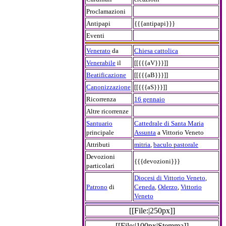
Proclamazioni
Antipapi
{{{antipapi}}}
Eventi
Venerato
da
Chiesa cattolica
Venerabile
il
[[{{{aV}}}]]
Beatificazione
[[{{{aB}}}]]
Canonizzazione
[[{{{aS}}}]]
Ricorrenza
16 gennaio
Altre ricorrenze
Santuario
Cattedrale di Santa Maria
principale
Assunta
a Vittorio Veneto
Attributi
mitria
,
baculo pastorale
Devozioni
{{{devozioni}}}
particolari
Diocesi di Vittorio Veneto
,
Patrono
di
Ceneda
,
Oderzo
,
Vittorio
Veneto
[[File:|250px]]
[[File:|100px|Stemma]]