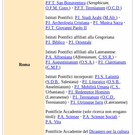
P.F.T. San Bonaventura
(
Seraphicum
,
O.F.M. Conv.
)
·
P.F.T. Teresianum
(
O.C.D.
)
Istituti Pontifici:
P.I. Studi Arabi
(
M.Afr.
)
·
P.I. Archeologia Cristiana
·
P.I. Musica Sacra
·
P.I.T. Giovanni Paolo II
Istituti Pontifici affiliati alla Gregoriana:
P.I. Biblico
·
P.I. Orientale
Istituti Pontifici affiliati alla Lateranense:
P.A. Alfonsiana
(
Alfonsianum
,
C.SS.R.
)
·
P.I. Augustinianum
(
O.S.A.
)
·
P.I. Claretianum
Roma
(
C.M.F.
)
Istituti Pontifici incorporati:
P.I.S. Latinità
(
S.D.B.
, Salesiana)
·
P.I. Liturgico
(
O.S.B.
,
Anselmianum)
·
P.I. Mobilità Umana
(
C.S.
,
Urbaniana)
·
P.I. Redemptor Hominis
(Lateranense)
·
P.I. Teresianum
(
O.C.D.
,
Teresianum)
·
P.I. Utriusque Iuris
(Lateranense)
Pontificie Accademie (solo ricerca non erogano
titoli):
P.A. Scienze
·
P.A. Scienze Sociali
·
P.A. Vita
Pontificie Accademie del
Dicastero per la cultura