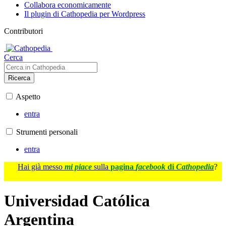
Collabora economicamente
Il plugin di Cathopedia per Wordpress
Contributori
Cerca
Ricerca
Aspetto
entra
Strumenti personali
entra
Hai già messo
mi piace
sulla
pagina
facebook
di
Cathopedia
?
Universidad Católica
Argentina