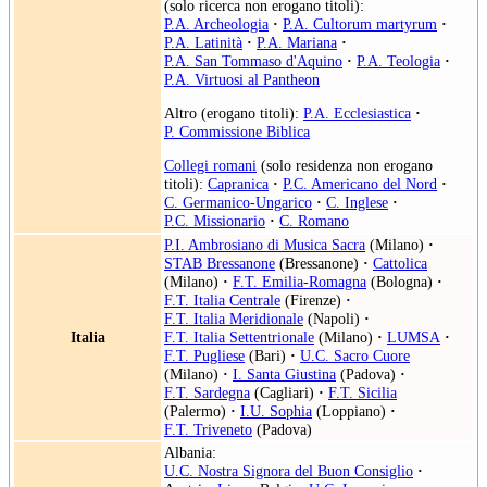
(solo ricerca non erogano titoli):
P.A. Archeologia
·
P.A. Cultorum martyrum
·
P.A. Latinità
·
P.A. Mariana
·
P.A. San Tommaso d'Aquino
·
P.A. Teologia
·
P.A. Virtuosi al Pantheon
Altro (erogano titoli):
P.A. Ecclesiastica
·
P. Commissione Biblica
Collegi romani
(solo residenza non erogano
titoli):
Capranica
·
P.C. Americano del Nord
·
C. Germanico-Ungarico
·
C. Inglese
·
P.C. Missionario
·
C. Romano
P.I. Ambrosiano di Musica Sacra
(Milano)
·
STAB Bressanone
(Bressanone)
·
Cattolica
(Milano)
·
F.T. Emilia-Romagna
(Bologna)
·
F.T. Italia Centrale
(Firenze)
·
F.T. Italia Meridionale
(Napoli)
·
Italia
F.T. Italia Settentrionale
(Milano)
·
LUMSA
·
F.T. Pugliese
(Bari)
·
U.C. Sacro Cuore
(Milano)
·
I. Santa Giustina
(Padova)
·
F.T. Sardegna
(Cagliari)
·
F.T. Sicilia
(Palermo)
·
I.U. Sophia
(Loppiano)
·
F.T. Triveneto
(Padova)
Albania:
U.C. Nostra Signora del Buon Consiglio
·