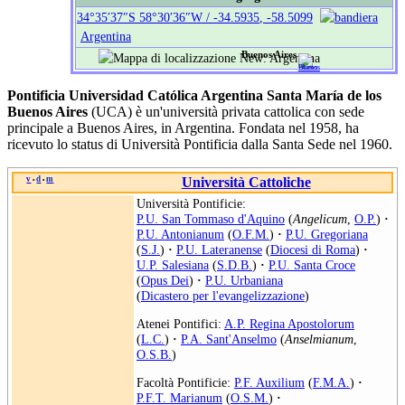
34°35′37″S
58°30′36″W
/
-34.5935
,
-58.5099
Argentina
Buenos Aires
Pontificia Universidad Católica Argentina Santa María de los
Buenos Aires
(UCA) è un'università privata cattolica con sede
principale a Buenos Aires, in Argentina. Fondata nel 1958, ha
ricevuto lo status di Università Pontificia dalla Santa Sede nel 1960.
v
d
m
Università Cattoliche
•
•
Università Pontificie:
P.U. San Tommaso d'Aquino
(
Angelicum
,
O.P.
)
·
P.U. Antonianum
(
O.F.M.
)
·
P.U. Gregoriana
(
S.J.
)
·
P.U. Lateranense
(
Diocesi di Roma
)
·
U.P. Salesiana
(
S.D.B.
)
·
P.U. Santa Croce
(
Opus Dei
)
·
P.U. Urbaniana
(
Dicastero per l'evangelizzazione
)
Atenei Pontifici:
A.P. Regina Apostolorum
(
L.C.
)
·
P.A. Sant'Anselmo
(
Anselmianum
,
O.S.B.
)
Facoltà Pontificie:
P.F. Auxilium
(
F.M.A.
)
·
P.F.T. Marianum
(
O.S.M.
)
·