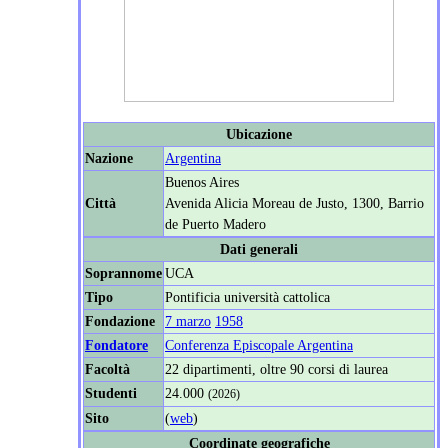
Ubicazione
Nazione
Argentina
Buenos Aires
Città
Avenida Alicia Moreau de Justo, 1300, Barrio
de Puerto Madero
Dati generali
Soprannome
UCA
Tipo
Pontificia università cattolica
Fondazione
7 marzo
1958
Fondatore
Conferenza Episcopale Argentina
Facoltà
22 dipartimenti, oltre 90 corsi di laurea
Studenti
24.000
(2026)
Sito
(
web
)
Coordinate geografiche