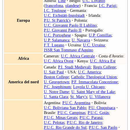
Austria:
Linz
·
Belgio:
U.C. Lovanio
(
francofona
,
olandese
)
·
Francia:
I.C. Parigi
;
I.C. Toulouse
·
Germania:
U.C. Eichstätt-Ingolstadt
·
Irlanda:
Europa
P.U. St Patrick's
·
Polonia:
U.C. Giovanni Paolo II Lublino
;
P.U. Giovanni Paolo II
·
Portogallo:
U.C. Portoghese
·
Spagna:
U.P. Comillas
;
U.P. Salamanca
;
U. Navarra
·
Svizzera:
F.T. Lugano
·
Ucraina:
U.C. Ucraina
;
ISSR San Tommaso d'Aquino
Camerun:
U.C. Africa Centrale
·
Costa d'Avorio:
Africa
U.C. Africa Ovest
·
Kenya:
U.C. Africa Est
Canada:
P.I. Studi Medievali
;
Regis College
;
U. Sait Paul
·
USA:
U.C. America
;
Boston College
;
Catholic Theological Union
;
America del nord
U. Georgetown
;
P.F. Immacolata Concezione
;
P.C. Josephinum
;
Loyola U. Chicago
;
U. Notre Dame
;
U. Saint Mary of the Lake
;
U. Santa Clara
;
St. Mary's
;
U. Villanova
Argentina:
P.U.C. Argentina
·
Bolivia:
U.C. Boliviana San Pablo
;
P.U. Chuquisaca
·
Brasile:
P.U.C. Campinas
;
P.U.C. Goiás
;
P.U.C. Minas Gerais
;
P.U.C. Paraná
;
U.C. Pelotas
;
P.U.C. Rio de Janeiro
;
P.U.C. Rio Grande do Sul
;
P.U.C. San Paolo
·