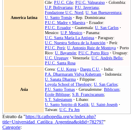
Cile:
P.U.C. Cile
;
P.U.C. Valparaiso
·
Colombia:
U.P. Bolivariana
;
P.U. Javeriana
;
Fondazione U.C. Nord
;
U. San Buenaventura
;
America latina
U. Santo Tomás
·
Rep. Dominicana:
P.U.C. Madre y Maestra
·
Ecuador:
P.U.C. Ecuador
·
Guatemala:
U. San Carlos
·
Messico:
U.P. Messico
·
Panama:
U.C. Santa María La Antigua
·
Paraguay:
U.C. Nuestra Señora de la Asunción
·
Perù:
P.U.C. Perù
;
U. Antonio Ruiz de Montoya
·
Porto
Rico:
U. Bayamón
;
P.U.C. Porto Rico
·
Uruguay:
U.C. Uruguay
·
Venezuela:
U.C. Andrés Bello
;
P.U.C. Santa Rosa
Corea:
C.U. Korea
·
Daegu C.U.
·
India:
P.A. Dharmaram Vidya Kshetram
·
Indonesia:
U. Sanata Dharma
·
Filippine:
Loyola School of Theology
;
U. San Carlos
;
Asia
P.U. Santo Tomas
·
Gerusalemme:
Biblicum
;
École Biblique
;
S.B. Franciscanum
;
S.T. Salesianum
·
Libano:
U. Santo Spirito di Kaslik
;
U. Saint-Joseph
·
Taiwan:
U.C. Fu Jen
Estratto da "
https://it.cathopedia.org/w/index.php?
title=Universidad_Católica_Argentina&oldid=782797
"
Categorie
: