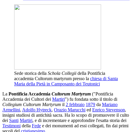
Sede storica della
Schola Collegii
della Pontificia
accademia Cultorum martyrum presso la
chiesa di Santa
Maria della Pietà in Camposanto dei Teutonici
La
Pontificia Accademia
Cultorum Martyrum
("Pontificia
Accademia dei Cultori dei
Martiri
") fu fondata sotto il titolo di
Collegium Cultorum Martyrum
il
2 febbraio
1879
da
Mariano
Armellini
,
Adolfo Hytreck
,
Orazio Marucchi
ed
Enrico Stevenson
,
insigni studiosi di antichità sacra. Ha lo scopo di promuovere il culto
dei
Santi
Martiri
, e di incrementare e approfondire l'esatta storia dei
Testimoni
della
Fede
e dei monumenti ad essi collegati, fin dai primi
secoli del
cristianesimo
.