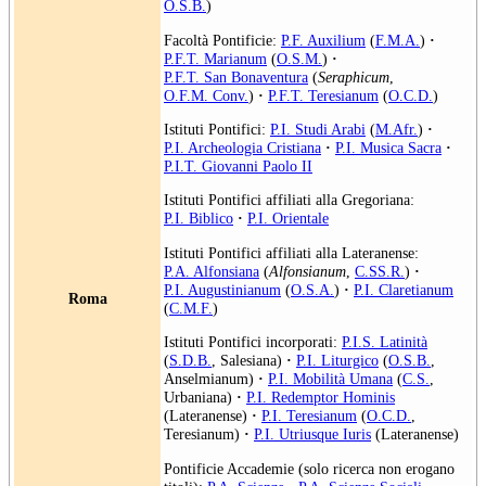
O.S.B.
)
Facoltà Pontificie:
P.F. Auxilium
(
F.M.A.
)
·
P.F.T. Marianum
(
O.S.M.
)
·
P.F.T. San Bonaventura
(
Seraphicum
,
O.F.M. Conv.
)
·
P.F.T. Teresianum
(
O.C.D.
)
Istituti Pontifici:
P.I. Studi Arabi
(
M.Afr.
)
·
P.I. Archeologia Cristiana
·
P.I. Musica Sacra
·
P.I.T. Giovanni Paolo II
Istituti Pontifici affiliati alla Gregoriana:
P.I. Biblico
·
P.I. Orientale
Istituti Pontifici affiliati alla Lateranense:
P.A. Alfonsiana
(
Alfonsianum
,
C.SS.R.
)
·
P.I. Augustinianum
(
O.S.A.
)
·
P.I. Claretianum
Roma
(
C.M.F.
)
Istituti Pontifici incorporati:
P.I.S. Latinità
(
S.D.B.
, Salesiana)
·
P.I. Liturgico
(
O.S.B.
,
Anselmianum)
·
P.I. Mobilità Umana
(
C.S.
,
Urbaniana)
·
P.I. Redemptor Hominis
(Lateranense)
·
P.I. Teresianum
(
O.C.D.
,
Teresianum)
·
P.I. Utriusque Iuris
(Lateranense)
Pontificie Accademie (solo ricerca non erogano