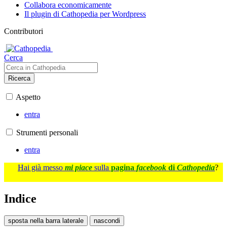
Collabora economicamente
Il plugin di Cathopedia per Wordpress
Contributori
Cerca
Ricerca
Aspetto
entra
Strumenti personali
entra
Hai già messo
mi piace
sulla
pagina
facebook
di
Cathopedia
?
Indice
sposta nella barra laterale
nascondi