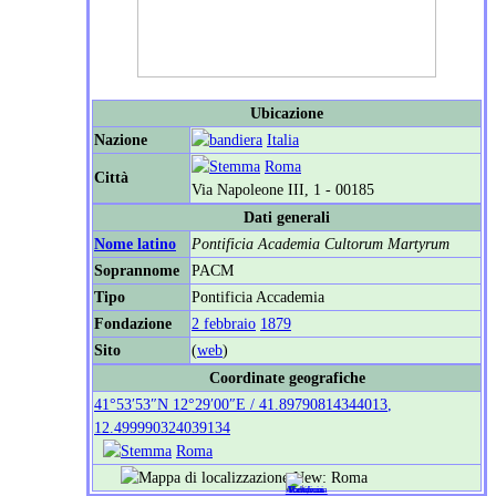
Ubicazione
Nazione
Italia
Roma
Città
Via Napoleone III, 1 - 00185
Dati generali
Nome latino
Pontificia Academia Cultorum Martyrum
Soprannome
PACM
Tipo
Pontificia Accademia
Fondazione
2 febbraio
1879
Sito
(
web
)
Coordinate geografiche
41°53′53″N
12°29′00″E
/
41.89790814344013
,
12.499990324039134
Roma