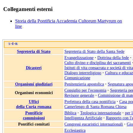
Collegamenti esterni
Storia della Pontificia Accademia Cultorum Martyrum on
line
v
d
m
•
•
Segreteria di Stato
Segreteria di Stato della Santa Sede
Evangelizzazione
·
Dottrina della fede
·
Culto divino e disciplina dei sacramenti
Dicasteri
Istituti di vita consacrata e società di vit
Dialogo interreligioso
·
Cultura e educa
Comunicazione
Organismi giudiziari
Penitenzieria apostolica
·
Segnatura apos
Consiglio per l'economia
·
Segreteria pe
Organismi economici
Revisore generale
·
Commissione di mate
Uffici
Prefettura della casa pontificia
·
Casa pon
della Curia romana
Camerlengo di Santa Romana Chiesa
Pontificie
Biblica
·
Teologica internazionale
·
per 
commissioni
Intelligenza Artificiale
·
Rapporto con l'
Pontifici comitati
Congressi eucaristici internazionali
·
Gio
Ecclesiastica