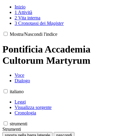
Inizio
1
Attività
2
Vita interna
3
Cronotassi dei
Magister
Mostra/Nascondi l'indice
Pontificia Accademia
Cultorum Martyrum
Voce
Dialogo
italiano
Leggi
Visualizza sorgente
Cronologia
strumenti
Strumenti
sposta nella barra laterale
nascondi