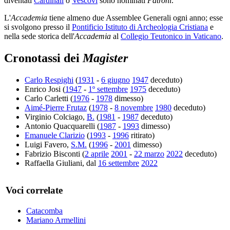
diventati
Cardinali
o
Vescovi
sono nominati
Patroni
.
L'
Accademia
tiene almeno due Assemblee Generali ogni anno; esse
si svolgono presso il
Pontificio Istituto di Archeologia Cristiana
e
nella sede storica dell'
Accademia
al
Collegio Teutonico in Vaticano
.
Cronotassi dei
Magister
Carlo Respighi
(
1931
-
6 giugno
1947
deceduto)
Enrico Josi (
1947
-
1º settembre
1975
deceduto)
Carlo Carletti (
1976
-
1978
dimesso)
Aimé-Pierre Frutaz
(
1978
-
8 novembre
1980
deceduto)
Virginio Colciago,
B.
(
1981
-
1987
deceduto)
Antonio Quacquarelli (
1987
-
1993
dimesso)
Emanuele Clarizio
(
1993
-
1996
ritirato)
Luigi Favero,
S.M.
(
1996
-
2001
dimesso)
Fabrizio Bisconti (
2 aprile
2001
-
22 marzo
2022
deceduto)
Raffaella Giuliani, dal
16 settembre
2022
Voci correlate
Catacomba
Mariano Armellini