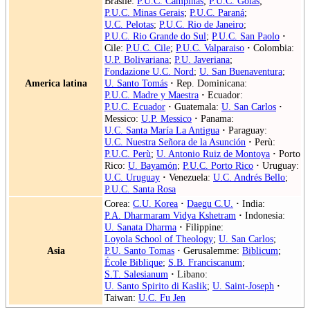
Brasile:
P.U.C. Campinas
;
P.U.C. Goiás
;
P.U.C. Minas Gerais
;
P.U.C. Paraná
;
U.C. Pelotas
;
P.U.C. Rio de Janeiro
;
P.U.C. Rio Grande do Sul
;
P.U.C. San Paolo
·
Cile:
P.U.C. Cile
;
P.U.C. Valparaiso
·
Colombia:
U.P. Bolivariana
;
P.U. Javeriana
;
Fondazione U.C. Nord
;
U. San Buenaventura
;
America latina
U. Santo Tomás
·
Rep. Dominicana:
P.U.C. Madre y Maestra
·
Ecuador:
P.U.C. Ecuador
·
Guatemala:
U. San Carlos
·
Messico:
U.P. Messico
·
Panama:
U.C. Santa María La Antigua
·
Paraguay:
U.C. Nuestra Señora de la Asunción
·
Perù:
P.U.C. Perù
;
U. Antonio Ruiz de Montoya
·
Porto
Rico:
U. Bayamón
;
P.U.C. Porto Rico
·
Uruguay:
U.C. Uruguay
·
Venezuela:
U.C. Andrés Bello
;
P.U.C. Santa Rosa
Corea:
C.U. Korea
·
Daegu C.U.
·
India:
P.A. Dharmaram Vidya Kshetram
·
Indonesia:
U. Sanata Dharma
·
Filippine:
Loyola School of Theology
;
U. San Carlos
;
Asia
P.U. Santo Tomas
·
Gerusalemme:
Biblicum
;
École Biblique
;
S.B. Franciscanum
;
S.T. Salesianum
·
Libano:
U. Santo Spirito di Kaslik
;
U. Saint-Joseph
·
Taiwan:
U.C. Fu Jen