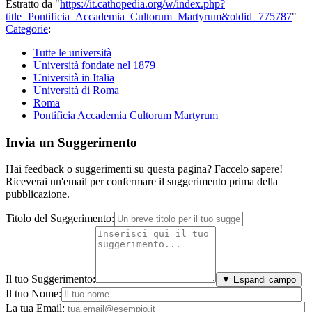
Estratto da "
https://it.cathopedia.org/w/index.php?
title=Pontificia_Accademia_Cultorum_Martyrum&oldid=775787
"
Categorie
:
Tutte le università
Università fondate nel 1879
Università in Italia
Università di Roma
Roma
Pontificia Accademia Cultorum Martyrum
Invia un Suggerimento
Hai feedback o suggerimenti su questa pagina? Faccelo sapere!
Riceverai un'email per confermare il suggerimento prima della
pubblicazione.
Titolo del Suggerimento:
Il tuo Suggerimento:
▼ Espandi campo
Il tuo Nome:
La tua Email: