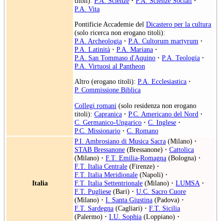
titoli):
P.A. Scienze
·
P.A. Scienze Sociali
·
P.A. Vita
Pontificie Accademie del
Dicastero per la cultura
(solo ricerca non erogano titoli):
P.A. Archeologia
·
P.A. Cultorum martyrum
·
P.A. Latinità
·
P.A. Mariana
·
P.A. San Tommaso d'Aquino
·
P.A. Teologia
·
P.A. Virtuosi al Pantheon
Altro (erogano titoli):
P.A. Ecclesiastica
·
P. Commissione Biblica
Collegi romani
(solo residenza non erogano
titoli):
Capranica
·
P.C. Americano del Nord
·
C. Germanico-Ungarico
·
C. Inglese
·
P.C. Missionario
·
C. Romano
P.I. Ambrosiano di Musica Sacra
(Milano)
·
STAB Bressanone
(Bressanone)
·
Cattolica
(Milano)
·
F.T. Emilia-Romagna
(Bologna)
·
F.T. Italia Centrale
(Firenze)
·
F.T. Italia Meridionale
(Napoli)
·
Italia
F.T. Italia Settentrionale
(Milano)
·
LUMSA
·
F.T. Pugliese
(Bari)
·
U.C. Sacro Cuore
(Milano)
·
I. Santa Giustina
(Padova)
·
F.T. Sardegna
(Cagliari)
·
F.T. Sicilia
(Palermo)
·
I.U. Sophia
(Loppiano)
·