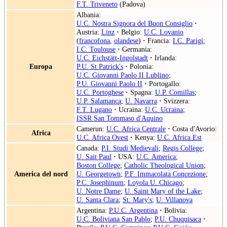
F.T. Triveneto
(Padova)
Albania:
U.C. Nostra Signora del Buon Consiglio
·
Austria:
Linz
·
Belgio:
U.C. Lovanio
(
francofona
,
olandese
)
·
Francia:
I.C. Parigi
;
I.C. Toulouse
·
Germania:
U.C. Eichstätt-Ingolstadt
·
Irlanda:
Europa
P.U. St Patrick's
·
Polonia:
U.C. Giovanni Paolo II Lublino
;
P.U. Giovanni Paolo II
·
Portogallo:
U.C. Portoghese
·
Spagna:
U.P. Comillas
;
U.P. Salamanca
;
U. Navarra
·
Svizzera:
F.T. Lugano
·
Ucraina:
U.C. Ucraina
;
ISSR San Tommaso d'Aquino
Camerun:
U.C. Africa Centrale
·
Costa d'Avorio:
Africa
U.C. Africa Ovest
·
Kenya:
U.C. Africa Est
Canada:
P.I. Studi Medievali
;
Regis College
;
U. Sait Paul
·
USA:
U.C. America
;
Boston College
;
Catholic Theological Union
;
America del nord
U. Georgetown
;
P.F. Immacolata Concezione
;
P.C. Josephinum
;
Loyola U. Chicago
;
U. Notre Dame
;
U. Saint Mary of the Lake
;
U. Santa Clara
;
St. Mary's
;
U. Villanova
Argentina:
P.U.C. Argentina
·
Bolivia:
U.C. Boliviana San Pablo
;
P.U. Chuquisaca
·