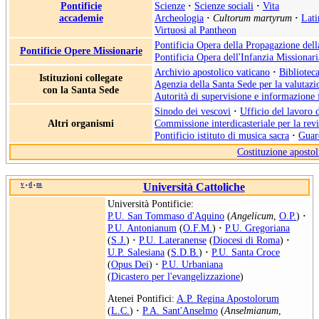
Pontificie
Scienze
·
Scienze sociali
·
Vita
accademie
Archeologia
·
Cultorum martyrum
·
Lati
Virtuosi al Pantheon
Pontificia Opera della Propagazione del
Pontificie Opere Missionarie
Pontificia Opera dell'Infanzia Missionari
Archivio apostolico vaticano
·
Biblioteca
Istituzioni collegate
Agenzia della Santa Sede per la valutazio
con la Santa Sede
Autorità di supervisione e informazione 
Sinodo dei vescovi
·
Ufficio del lavoro 
Altri organismi
Commissione interdicasteriale per la rev
Pontificio istituto di musica sacra
·
Guard
Costituzione apostol
v
d
m
Università Cattoliche
•
•
Università Pontificie:
P.U. San Tommaso d'Aquino
(
Angelicum
,
O.P.
)
·
P.U. Antonianum
(
O.F.M.
)
·
P.U. Gregoriana
(
S.J.
)
·
P.U. Lateranense
(
Diocesi di Roma
)
·
U.P. Salesiana
(
S.D.B.
)
·
P.U. Santa Croce
(
Opus Dei
)
·
P.U. Urbaniana
(
Dicastero per l'evangelizzazione
)
Atenei Pontifici:
A.P. Regina Apostolorum
(
L.C.
)
·
P.A. Sant'Anselmo
(
Anselmianum
,