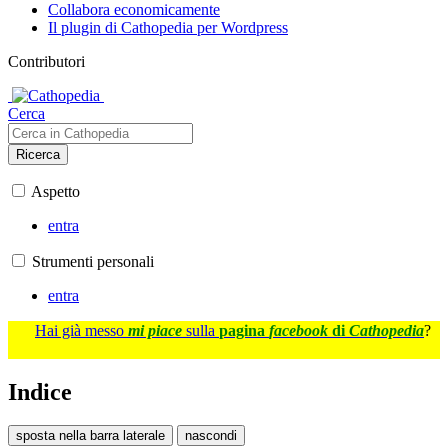
Collabora economicamente
Il plugin di Cathopedia per Wordpress
Contributori
Cerca
Ricerca
Aspetto
entra
Strumenti personali
entra
Hai già messo
mi piace
sulla
pagina
facebook
di
Cathopedia
?
Indice
sposta nella barra laterale
nascondi