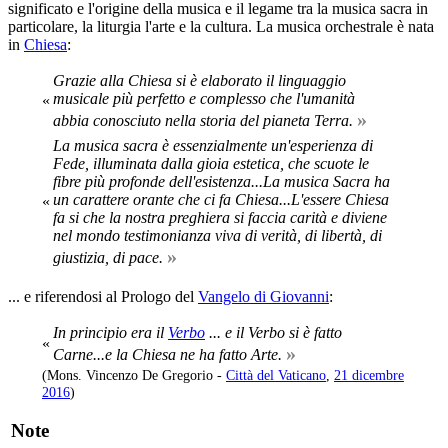
significato e l'origine della musica e il legame tra la musica sacra in
particolare, la liturgia l'arte e la cultura. La musica orchestrale è nata
in
Chiesa
:
Grazie alla Chiesa si è elaborato il linguaggio
musicale più perfetto e complesso che l'umanità
«
»
abbia conosciuto nella storia del pianeta Terra.
La musica sacra è essenzialmente un'esperienza di
Fede, illuminata dalla gioia estetica, che scuote le
fibre più profonde dell'esistenza...La musica Sacra ha
un carattere orante che ci fa Chiesa...L'essere Chiesa
«
fa si che la nostra preghiera si faccia carità e diviene
nel mondo testimonianza viva di verità, di libertà, di
»
giustizia, di pace.
... e riferendosi al Prologo del
Vangelo di Giovanni
:
In principio era il
Verbo
... e il Verbo si è fatto
«
»
Carne...e la Chiesa ne ha fatto Arte.
(Mons. Vincenzo De Gregorio -
Città del Vaticano
,
21 dicembre
2016
)
Note