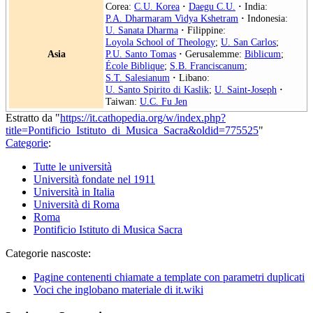
Corea:
C.U. Korea
·
Daegu C.U.
·
India:
P.A. Dharmaram Vidya Kshetram
·
Indonesia:
U. Sanata Dharma
·
Filippine:
Loyola School of Theology
;
U. San Carlos
;
Asia
P.U. Santo Tomas
·
Gerusalemme:
Biblicum
;
École Biblique
;
S.B. Franciscanum
;
S.T. Salesianum
·
Libano:
U. Santo Spirito di Kaslik
;
U. Saint-Joseph
·
Taiwan:
U.C. Fu Jen
Estratto da "
https://it.cathopedia.org/w/index.php?
title=Pontificio_Istituto_di_Musica_Sacra&oldid=775525
"
Categorie
:
Tutte le università
Università fondate nel 1911
Università in Italia
Università di Roma
Roma
Pontificio Istituto di Musica Sacra
Categorie nascoste:
Pagine contenenti chiamate a template con parametri duplicati
Voci che inglobano materiale di it.wiki