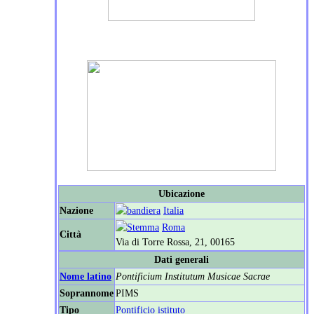
Ubicazione
Nazione
Italia
Roma
Città
Via di Torre Rossa, 21, 00165
Dati generali
Nome latino
Pontificium Institutum Musicae Sacrae
Soprannome
PIMS
Tipo
Pontificio istituto