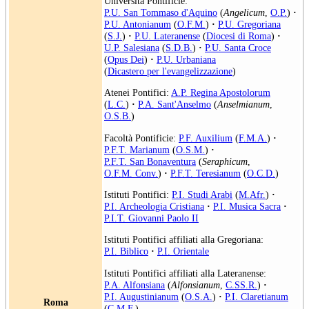
Università Pontificie:
P.U. San Tommaso d'Aquino
(
Angelicum
,
O.P.
)
·
P.U. Antonianum
(
O.F.M.
)
·
P.U. Gregoriana
(
S.J.
)
·
P.U. Lateranense
(
Diocesi di Roma
)
·
U.P. Salesiana
(
S.D.B.
)
·
P.U. Santa Croce
(
Opus Dei
)
·
P.U. Urbaniana
(
Dicastero per l'evangelizzazione
)
Atenei Pontifici:
A.P. Regina Apostolorum
(
L.C.
)
·
P.A. Sant'Anselmo
(
Anselmianum
,
O.S.B.
)
Facoltà Pontificie:
P.F. Auxilium
(
F.M.A.
)
·
P.F.T. Marianum
(
O.S.M.
)
·
P.F.T. San Bonaventura
(
Seraphicum
,
O.F.M. Conv.
)
·
P.F.T. Teresianum
(
O.C.D.
)
Istituti Pontifici:
P.I. Studi Arabi
(
M.Afr.
)
·
P.I. Archeologia Cristiana
·
P.I. Musica Sacra
·
P.I.T. Giovanni Paolo II
Istituti Pontifici affiliati alla Gregoriana:
P.I. Biblico
·
P.I. Orientale
Istituti Pontifici affiliati alla Lateranense:
P.A. Alfonsiana
(
Alfonsianum
,
C.SS.R.
)
·
P.I. Augustinianum
(
O.S.A.
)
·
P.I. Claretianum
Roma
(
C.M.F.
)