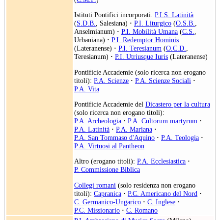
Istituti Pontifici incorporati:
P.I.S. Latinità
(
S.D.B.
, Salesiana)
·
P.I. Liturgico
(
O.S.B.
,
Anselmianum)
·
P.I. Mobilità Umana
(
C.S.
,
Urbaniana)
·
P.I. Redemptor Hominis
(Lateranense)
·
P.I. Teresianum
(
O.C.D.
,
Teresianum)
·
P.I. Utriusque Iuris
(Lateranense)
Pontificie Accademie (solo ricerca non erogano
titoli):
P.A. Scienze
·
P.A. Scienze Sociali
·
P.A. Vita
Pontificie Accademie del
Dicastero per la cultura
(solo ricerca non erogano titoli):
P.A. Archeologia
·
P.A. Cultorum martyrum
·
P.A. Latinità
·
P.A. Mariana
·
P.A. San Tommaso d'Aquino
·
P.A. Teologia
·
P.A. Virtuosi al Pantheon
Altro (erogano titoli):
P.A. Ecclesiastica
·
P. Commissione Biblica
Collegi romani
(solo residenza non erogano
titoli):
Capranica
·
P.C. Americano del Nord
·
C. Germanico-Ungarico
·
C. Inglese
·
P.C. Missionario
·
C. Romano