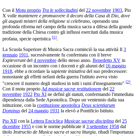
Con il
Motu proprio
Tra le sollecitudini
del
22 novembre
1903
, Pio
X volle
mantenere e promuovere il decoro della Casa di Dio, dove
gli augusti misteri della religione si celebrano
, operando una
profonda riforma nel campo della musica sacra a difesa della grande
tradizione della Chiesa contro gli influssi esercitati dalla musica
[
1
]
profana, specie operistica
.
La Scuola Superiore di Musica Sacra cominciò la sua attività Il
3
gennaio
1911
, sucessivamente fu confermata con il breve
Expleverunt
del
4 novembre
dello stesso anno.
Benedetto XV
in
occasione di un incontro con i docenti e gli alunni del
16 maggio
1918
, ebbe a ricordare la
sapiente iniziativa
del suo predecessore:
nonostante gli effetti nefasti della guerra l'istituto aveva visto
[
2
]
"crescere il numero degli studiosi in tutti i rami d'insegnamento"
.
Con il motu proprio
Ad musicæ sacræ restitutionem
del
22
novembre
1922
Pio XI
ne definì gli statuti, confermando l'immediata
dipendenza dalla Sede Apostolica. Dopo un ventennio dalla sua
istituzione, con la
costituzione apostolica
Deus scientiarum
Dominus
del
24 maggio
1931
la elevò a Pontificio Istituto.
Pio XII
con la
Lettera Enciclica
Musicae sacrae disciplina
del
25
dicembre
1955
e con le norme pubblicate il
3 settembre
1958
dal
titolo
Instructio de Musica sacra et sacra liturgia
, ribadì l'importanza