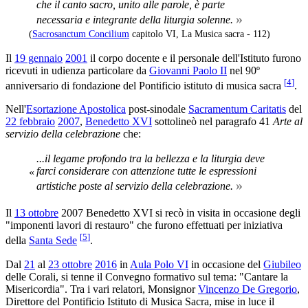
che il canto sacro, unito alle parole, è parte
»
necessaria e integrante della liturgia solenne.
(
Sacrosanctum Concilium
capitolo VI, La Musica sacra - 112)
Il
19 gennaio
2001
il corpo docente e il personale dell'Istituto furono
ricevuti in udienza particolare da
Giovanni Paolo II
nel 90º
[
4
]
anniversario di fondazione del Pontificio istituto di musica sacra
.
Nell'
Esortazione Apostolica
post-sinodale
Sacramentum Caritatis
del
22 febbraio
2007
,
Benedetto XVI
sottolineò nel paragrafo 41
Arte al
servizio della celebrazione
che:
...il legame profondo tra la bellezza e la liturgia deve
farci considerare con attenzione tutte le espressioni
«
»
artistiche poste al servizio della celebrazione.
Il
13 ottobre
2007 Benedetto XVI si recò in visita in occasione degli
"imponenti lavori di restauro" che furono effettuati per iniziativa
[
5
]
della
Santa Sede
.
Dal
21
al
23 ottobre
2016
in
Aula Polo VI
in occasione del
Giubileo
delle Corali, si tenne il Convegno formativo sul tema: "Cantare la
Misericordia". Tra i vari relatori, Monsignor
Vincenzo De Gregorio
,
Direttore del Pontificio Istituto di Musica Sacra, mise in luce il