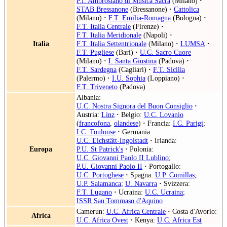
P.I. Ambrosiano di Musica Sacra
(Milano)
·
STAB Bressanone
(Bressanone)
·
Cattolica
(Milano)
·
F.T. Emilia-Romagna
(Bologna)
·
F.T. Italia Centrale
(Firenze)
·
F.T. Italia Meridionale
(Napoli)
·
Italia
F.T. Italia Settentrionale
(Milano)
·
LUMSA
·
F.T. Pugliese
(Bari)
·
U.C. Sacro Cuore
(Milano)
·
I. Santa Giustina
(Padova)
·
F.T. Sardegna
(Cagliari)
·
F.T. Sicilia
(Palermo)
·
I.U. Sophia
(Loppiano)
·
F.T. Triveneto
(Padova)
Albania:
U.C. Nostra Signora del Buon Consiglio
·
Austria:
Linz
·
Belgio:
U.C. Lovanio
(
francofona
,
olandese
)
·
Francia:
I.C. Parigi
;
I.C. Toulouse
·
Germania:
U.C. Eichstätt-Ingolstadt
·
Irlanda:
Europa
P.U. St Patrick's
·
Polonia:
U.C. Giovanni Paolo II Lublino
;
P.U. Giovanni Paolo II
·
Portogallo:
U.C. Portoghese
·
Spagna:
U.P. Comillas
;
U.P. Salamanca
;
U. Navarra
·
Svizzera:
F.T. Lugano
·
Ucraina:
U.C. Ucraina
;
ISSR San Tommaso d'Aquino
Camerun:
U.C. Africa Centrale
·
Costa d'Avorio:
Africa
U.C. Africa Ovest
·
Kenya:
U.C. Africa Est