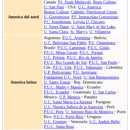
Canada:
P.I. Studi Medievali
;
Regis College
;
U. Sait Paul
·
USA:
U.C. America
;
Boston College
;
Catholic Theological Union
;
America del nord
U. Georgetown
;
P.F. Immacolata Concezione
;
P.C. Josephinum
;
Loyola U. Chicago
;
U. Notre Dame
;
U. Saint Mary of the Lake
;
U. Santa Clara
;
St. Mary's
;
U. Villanova
Argentina:
P.U.C. Argentina
·
Bolivia:
U.C. Boliviana San Pablo
;
P.U. Chuquisaca
·
Brasile:
P.U.C. Campinas
;
P.U.C. Goiás
;
P.U.C. Minas Gerais
;
P.U.C. Paraná
;
U.C. Pelotas
;
P.U.C. Rio de Janeiro
;
P.U.C. Rio Grande do Sul
;
P.U.C. San Paolo
·
Cile:
P.U.C. Cile
;
P.U.C. Valparaiso
·
Colombia:
U.P. Bolivariana
;
P.U. Javeriana
;
Fondazione U.C. Nord
;
U. San Buenaventura
;
America latina
U. Santo Tomás
·
Rep. Dominicana:
P.U.C. Madre y Maestra
·
Ecuador:
P.U.C. Ecuador
·
Guatemala:
U. San Carlos
·
Messico:
U.P. Messico
·
Panama:
U.C. Santa María La Antigua
·
Paraguay:
U.C. Nuestra Señora de la Asunción
·
Perù:
P.U.C. Perù
;
U. Antonio Ruiz de Montoya
·
Porto
Rico:
P.U.C. Porto Rico
·
Uruguay:
U.C. Uruguay
·
Venezuela:
U.C. Andrés Bello
;
P.U.C. Santa Rosa