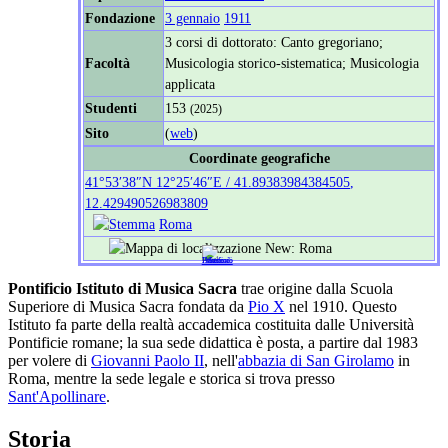
Fondazione
3 gennaio
1911
3 corsi di dottorato: Canto gregoriano;
Facoltà
Musicologia storico-sistematica; Musicologia
applicata
Studenti
153
(2025)
Sito
(
web
)
Coordinate geografiche
41°53′38″N
12°25′46″E
/
41.89383984384505
,
12.429490526983809
Roma
Pontificio Istituto di Musica Sacra
trae origine dalla Scuola
Superiore di Musica Sacra fondata da
Pio X
nel 1910. Questo
Istituto fa parte della realtà accademica costituita dalle Università
Pontificie romane; la sua sede didattica è posta, a partire dal 1983
per volere di
Giovanni Paolo II
, nell'
abbazia di San Girolamo
in
Roma, mentre la sede legale e storica si trova presso
Sant'Apollinare
.
Storia