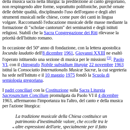
della musica sacra nella liturgia: la predilezione al canto gregoriano,
non respingendo altre forme, soprattutto polifoniche, purché ornate
delle debite qualità, disciplinando l'uso dell'organo e degli altri
strumenti musicali nelle chiese, come pure dei canti in lingua
volgare. Raccomandò l'educazione musicale delle masse mediante la
formazione di "scholae cantorum" dei seminaristi e degli istituti
religiosi. Stabilì che la
Sacra Congregazione dei Riti
rilevasse la
priorità dell'Istituto romano.
In occasione del 50º anno di fondazione, con la lettera apostolica
Iocunda laudatio
dell'
8 dicembre
1961
,
Giovanni XXIII
ne esaltò
[
3
]
l'operato istituendo una sezione di musica per le missioni
.
Paolo
VI
, con il
chirografo
Nobile subsidium liturgiæ
22 novembre
1963
istituì la
Consociatio Internationalis Musicæ Sacræ
, la cui segreteria
ha sede nell'Istituto e il
10 maggio
1975
fondò la
Scuola di
semiologia gregoriana
.
I
padri conciliari
con la
Costituzione
sulla
Sacra Liturgia
Sacrosanctum Concilium
promulgata da Paolo VI il
4 dicembre
1963, affermarono l'importanza tra l'altro, del canto e della musica
per l'azione liturgica:
La tradizione musicale della Chiesa costituisce un
patrimonio d'inestimabile valore, che eccelle tra le
altre espressioni dell'arte, specialmente per il fatto
«