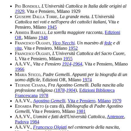
Pio Bondioli
,
L'Università Cattolica in Italia dalle origini al
1929
, Vita e Pensiero, Milano 1929
Giuseppe Dalla Torre
,
La grande meta. L'Università
Cattolica nei voti e nell'opera dei cattolici italiani
, Vita e
Pensiero, Milano
1945
Armida Barelli
,
La sorella maggiore racconta
,
Edizioni
OR
, Milano
1948
Francesco Olgiati
,
Vico Necchi
. Un maestro di
fede
e di
vita
, Vita e Pensiero, Milano
1952
Francesco Olgiati
,
L'Università Cattolica del Sacro Cuore
,
I, Vita e Pensiero, Milano
1955
AA.VV.
,
Vita e Pensiero
1914
-
1964
, Vita e Pensiero, Milano
1966
Maria Sticco
,
Padre Gemelli. Appunti per la biografia di un
uomo difficile
, Edizioni OR, Milano
1974
Teofane Cesana
,
Fra Agostino Gemelli. Dalla nascita alla
professione religiosa (
1878
-
1904
)
,
Edizioni Biblioteca
Francescana
1978
AA.VV.
,
Agostino Gemelli
,
Vita e Pensiero
,
Milano
1979
Edoarda Preto
(a cura di),
Bibliografia di Padre Agostino
Gemelli
, Vita e Pensiero, Milano
1981
AA.VV.
,
Uomini e fatti dell'Università Cattolica
,
Antenore
,
Padova
1984
AA.VV.
,
Francesco Olgiati
nel centenario della nascita
,