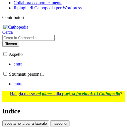
Collabora economicamente
Il plugin di Cathopedia per Wordpress
Contributori
Cerca
Ricerca
Aspetto
entra
Strumenti personali
entra
Hai già messo
mi piace
sulla
pagina
facebook
di
Cathopedia
?
Indice
sposta nella barra laterale
nascondi