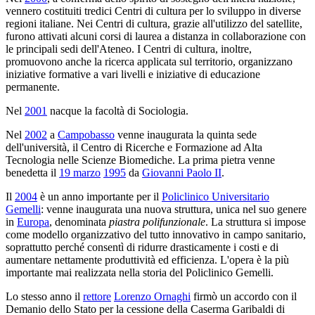
vennero costituiti tredici Centri di cultura per lo sviluppo in diverse
regioni italiane. Nei Centri di cultura, grazie all'utilizzo del satellite,
furono attivati alcuni corsi di laurea a distanza in collaborazione con
le principali sedi dell'Ateneo. I Centri di cultura, inoltre,
promuovono anche la ricerca applicata sul territorio, organizzano
iniziative formative a vari livelli e iniziative di educazione
permanente.
Nel
2001
nacque la facoltà di Sociologia.
Nel
2002
a
Campobasso
venne inaugurata la quinta sede
dell'università, il Centro di Ricerche e Formazione ad Alta
Tecnologia nelle Scienze Biomediche. La prima pietra venne
benedetta il
19 marzo
1995
da
Giovanni Paolo II
.
Il
2004
è un anno importante per il
Policlinico Universitario
Gemelli
: venne inaugurata una nuova struttura, unica nel suo genere
in
Europa
, denominata
piastra polifunzionale
. La struttura si impose
come modello organizzativo del tutto innovativo in campo sanitario,
soprattutto perché consentì di ridurre drasticamente i costi e di
aumentare nettamente produttività ed efficienza. L'opera è la più
importante mai realizzata nella storia del Policlinico Gemelli.
Lo stesso anno il
rettore
Lorenzo Ornaghi
firmò un accordo con il
Demanio dello Stato per la cessione della Caserma Garibaldi di