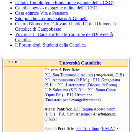
Istituto Toniolo (ente fondatore e garante dell'UCSC)
Cattolicanews - magazine online dell'UCSC
Casa editrice Vita e Pensiero
Sito policlinico universitario A.Gemelli
Centro Biomedico "Giovanni Paolo II" dell'Università
Cattolica di Campobasso
YoUnicatt - Canale ufficiale YouTube dell'Università
Cattolica
Il Forum degli Studenti della Cattolica
v
d
m
Università Cattoliche
•
•
Università Pontificie:
P.U. San Tommaso d'Aquino
(
Angelicum
,
O.P.
)
·
P.U. Antonianum
(
O.F.M.
)
·
P.U. Gregoriana
(
S.J.
)
·
P.U. Lateranense
(
Diocesi di Roma
)
·
U.P. Salesiana
(
S.D.B.
)
·
P.U. Santa Croce
(
Opus Dei
)
·
P.U. Urbaniana
(
Dicastero per l'evangelizzazione
)
Atenei Pontifici:
A.P. Regina Apostolorum
(
L.C.
)
·
P.A. Sant'Anselmo
(
Anselmianum
,
O.S.B.
)
Facoltà Pontificie:
P.F. Auxilium
(
F.M.A.
)
·