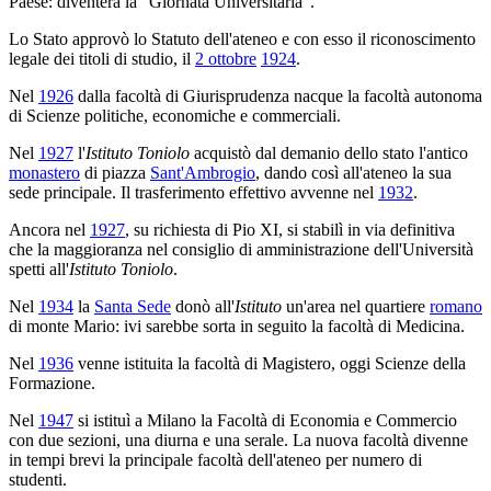
Paese: diventerà la "Giornata Universitaria".
Lo Stato approvò lo Statuto dell'ateneo e con esso il riconoscimento
legale dei titoli di studio, il
2 ottobre
1924
.
Nel
1926
dalla facoltà di Giurisprudenza nacque la facoltà autonoma
di Scienze politiche, economiche e commerciali.
Nel
1927
l'
Istituto Toniolo
acquistò dal demanio dello stato l'antico
monastero
di piazza
Sant'Ambrogio
, dando così all'ateneo la sua
sede principale. Il trasferimento effettivo avvenne nel
1932
.
Ancora nel
1927
, su richiesta di Pio XI, si stabilì in via definitiva
che la maggioranza nel consiglio di amministrazione dell'Università
spetti all'
Istituto Toniolo
.
Nel
1934
la
Santa Sede
donò all'
Istituto
un'area nel quartiere
romano
di monte Mario: ivi sarebbe sorta in seguito la facoltà di Medicina.
Nel
1936
venne istituita la facoltà di Magistero, oggi Scienze della
Formazione.
Nel
1947
si istituì a Milano la Facoltà di Economia e Commercio
con due sezioni, una diurna e una serale. La nuova facoltà divenne
in tempi brevi la principale facoltà dell'ateneo per numero di
studenti.