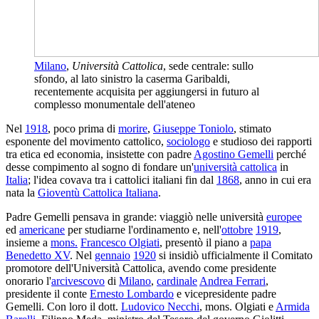
Milano
,
Università Cattolica
, sede centrale: sullo
sfondo, al lato sinistro la caserma Garibaldi,
recentemente acquisita per aggiungersi in futuro al
complesso monumentale dell'ateneo
Nel
1918
, poco prima di
morire
,
Giuseppe Toniolo
, stimato
esponente del movimento cattolico,
sociologo
e studioso dei rapporti
tra etica ed economia, insistette con padre
Agostino Gemelli
perché
desse compimento al sogno di fondare un'
università cattolica
in
Italia
; l'idea covava tra i cattolici italiani fin dal
1868
, anno in cui era
nata la
Gioventù Cattolica Italiana
.
Padre Gemelli pensava in grande: viaggiò nelle università
europee
ed
americane
per studiarne l'ordinamento e, nell'
ottobre
1919
,
insieme a
mons.
Francesco Olgiati
, presentò il piano a
papa
Benedetto XV
. Nel
gennaio
1920
si insidiò ufficialmente il Comitato
promotore dell'Università Cattolica, avendo come presidente
onorario l'
arcivescovo
di
Milano
,
cardinale
Andrea Ferrari
,
presidente il conte
Ernesto Lombardo
e vicepresidente padre
Gemelli. Con loro il dott.
Ludovico Necchi
, mons. Olgiati e
Armida