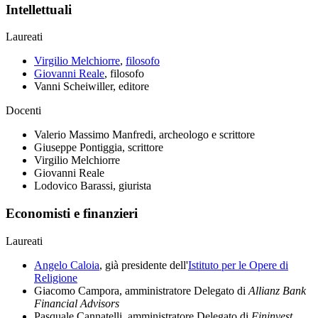
Intellettuali
Laureati
Virgilio Melchiorre
,
filosofo
Giovanni Reale
, filosofo
Vanni Scheiwiller, editore
Docenti
Valerio Massimo Manfredi, archeologo e scrittore
Giuseppe Pontiggia, scrittore
Virgilio Melchiorre
Giovanni Reale
Lodovico Barassi, giurista
Economisti e finanzieri
Laureati
Angelo Caloia
, già presidente dell'
Istituto per le Opere di
Religione
Giacomo Campora, amministratore Delegato di
Allianz Bank
Financial Advisors
Pasquale Cannatelli, amministratore Delegato di
Fininvest