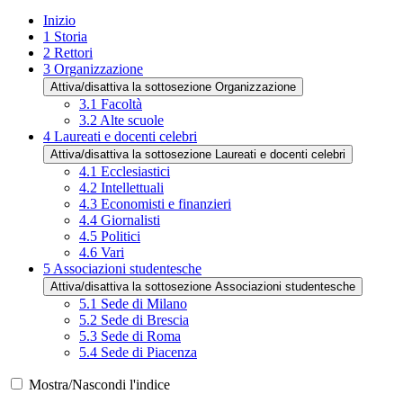
Inizio
1
Storia
2
Rettori
3
Organizzazione
Attiva/disattiva la sottosezione Organizzazione
3.1
Facoltà
3.2
Alte scuole
4
Laureati e docenti celebri
Attiva/disattiva la sottosezione Laureati e docenti celebri
4.1
Ecclesiastici
4.2
Intellettuali
4.3
Economisti e finanzieri
4.4
Giornalisti
4.5
Politici
4.6
Vari
5
Associazioni studentesche
Attiva/disattiva la sottosezione Associazioni studentesche
5.1
Sede di Milano
5.2
Sede di Brescia
5.3
Sede di Roma
5.4
Sede di Piacenza
Mostra/Nascondi l'indice