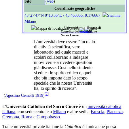
Sito
(
web
)
Coordinate geografiche
45°27′47″N
9°10′36″E
/
45.463056
,
9.176667
Milano
Duomo di
Università
Milano
Cattolica del
Sacro Cuore
L'università deve essere "focolaio
di attività scientifica, vero
laboratorio nel quale maestri e
scolari collaborano a indagare
nuovi veri e a rivedere questioni
già discusse. Così nello studente
si educa lo spirito critico e, quel
che più importa dato lo scopo
speciale che la nostra Università
ha, lo spirito di ricerca".
[
2
]
(
Agostino Gemelli
1919
)
L'
Università Cattolica del Sacro Cuore
è un'
università cattolica
italiana
, con sede centrale a
Milano
e altre sedi a
Brescia
,
Piacenza
-
Cremona
,
Roma
e
Campobasso
.
Tra le università private italiane la
Cattolica
è l'unica che possa