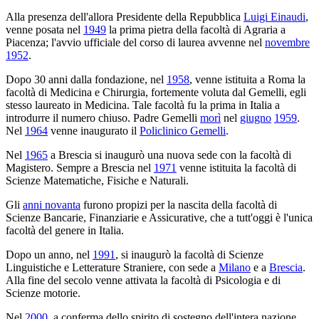
Alla presenza dell'allora Presidente della Repubblica
Luigi Einaudi
,
venne posata nel
1949
la prima pietra della facoltà di Agraria a
Piacenza; l'avvio ufficiale del corso di laurea avvenne nel
novembre
1952
.
Dopo 30 anni dalla fondazione, nel
1958
, venne istituita a Roma la
facoltà di Medicina e Chirurgia, fortemente voluta dal Gemelli, egli
stesso laureato in Medicina. Tale facoltà fu la prima in Italia a
introdurre il numero chiuso. Padre Gemelli
morì
nel
giugno
1959
.
Nel
1964
venne inaugurato il
Policlinico Gemelli
.
Nel
1965
a Brescia si inaugurò una nuova sede con la facoltà di
Magistero. Sempre a Brescia nel
1971
venne istituita la facoltà di
Scienze Matematiche, Fisiche e Naturali.
Gli
anni novanta
furono propizi per la nascita della facoltà di
Scienze Bancarie, Finanziarie e Assicurative, che a tutt'oggi è l'unica
facoltà del genere in Italia.
Dopo un anno, nel
1991
, si inaugurò la facoltà di Scienze
Linguistiche e Letterature Straniere, con sede a
Milano
e a
Brescia
.
Alla fine del secolo venne attivata la facoltà di Psicologia e di
Scienze motorie.
Nel
2000
, a conferma dello spirito di sostegno dell'intera nazione,