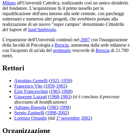
Milano
all'Università Cattolica, realizzando così un antico desiderio
del fondatore. L'acquisizione fu il primo tassello per la
riqualificazione dell'area intorno alla sede centrale, con parcheggi
sotterranei e numerosi altri progetti, che avrebbero portato alla
realizzazione di un nuovo "super campus" denominato
Cittadella
del Sapere di
Sant'Ambrogio
.
L'espansione dell'Università continuò nel
2007
con l'inaugurazione
della facoltà di Psicologia a
Brescia
, autonoma dalla sede milanese e
con l'acquisto di un'ala del
seminario
vescovile di
Brescia
di 21.700
metri.
Rettori
Agostino Gemelli
(
1921
-
1959
)
Francesco Vito
(
1959
-
1965
)
Ezio Franceschini
(
1965
-
1968
)
Giuseppe Lazzati
(
1968
-
1983
)
(si è concluso il processo
diocesano di beatificazione)
Adriano Bausola
(
1983
-
1998
)
Sergio Zaninelli
(
1998
-
2002
)
Lorenzo Ornaghi
(dal
1º novembre
2002
)
Organizzazione