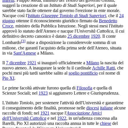
Barelli
. Filippo Meda, ministro del Tesoro del governo Giolitti,
suggerì la creazione di un
Istituto di Studi Superiori
, per il quale
sarebbe stato facile ottenere dal governo l'erezione in ente morale.
Nacque così l'
Istituto Giuseppe Toniolo di Studi Superiori
, che il
24
giugno
ottenne il riconoscimento giuridico firmato da
Benedetto
Croce
, ministro della Pubblica Istruzione. Negli stessi mesi l'
Istituto
approvò lo statuto dell'Ateneo e nacque l'
Università Cattolica
, il cui
definitivo decreto canonico è datato
25 dicembre
1920
. Il conte
[
3
]
Lombardo
mise a disposizione la considerevole somma di un
milione, che garantì l'acquisto della prima sede dell'Ateneo, situata
in via
Sant'Agnese
a Milano.
Il
7 dicembre
1921
si inaugurò ufficialmente a
Milano
la nascita del
nuovo ateneo. A inaugurare la sede fu il cardinale
Achille Ratti
, che
pochi mesi più tardi sarebbe salito al
soglio pontificio
col nome di
Pio XI
.
Le prime facoltà attivate furono quella di
Filosofia
e quella di
Scienze Sociali; nel
1923
si aggiunsero Lettere e Giurisprudenza.
L'
Istituto Toniolo
, per sostenere l'attività dell'Università e garantirne
il conseguimento delle finalità, promosse nelle
diocesi
italiane
alcune
raccolte di fondi; nel
1921
nacque l'
Associazione Amici
dell'Università Cattolica
e nel
1922
, in un'udienza concessa alla
Barelli, Pio XI autorizzò una raccolta annua in tutte le
chiese
del