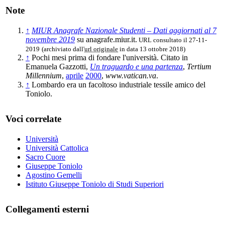
Note
↑
MIUR Anagrafe Nazionale Studenti ‒ Dati aggiornati al 7
novembre 2019
su anagrafe.miur.it.
URL consultato il 27-11-
2019
(archiviato dall'
url originale
in data 13 ottobre 2018)
↑
Pochi mesi prima di fondare l'università. Citato in
Emanuela Gazzotti,
Un traguardo e una partenza
,
Tertium
Millennium
,
aprile
2000
,
www.vatican.va
.
↑
Lombardo era un facoltoso industriale tessile amico del
Toniolo.
Voci correlate
Università
Università Cattolica
Sacro Cuore
Giuseppe Toniolo
Agostino Gemelli
Istituto Giuseppe Toniolo di Studi Superiori
Collegamenti esterni