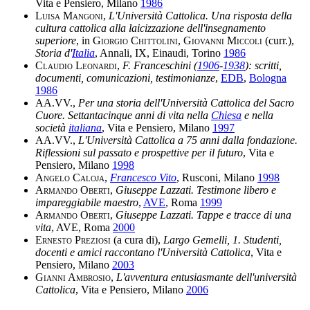
Vita e Pensiero, Milano
1986
Luisa Mangoni
,
L'Università Cattolica. Una risposta della
cultura cattolica alla laicizzazione dell'insegnamento
superiore
, in
Giorgio Chittolini
,
Giovanni Miccoli
(curr.),
Storia d'
Italia
, Annali, IX, Einaudi, Torino
1986
Claudio Leonardi
,
F. Franceschini (
1906
-
1938
): scritti,
documenti, comunicazioni, testimonianze
,
EDB
,
Bologna
1986
AA.VV.
,
Per una storia dell'Università Cattolica del Sacro
Cuore. Settantacinque anni di vita nella
Chiesa
e nella
società
italiana
, Vita e Pensiero, Milano
1997
AA.VV.
,
L'Università Cattolica a 75 anni dalla fondazione.
Riflessioni sul passato e prospettive per il futuro
, Vita e
Pensiero, Milano
1998
Angelo Caloja
,
Francesco Vito
, Rusconi, Milano
1998
Armando Oberti
,
Giuseppe Lazzati. Testimone libero e
impareggiabile maestro
,
AVE
, Roma
1999
Armando Oberti
,
Giuseppe Lazzati. Tappe e tracce di una
vita
, AVE, Roma
2000
Ernesto Preziosi
(a cura di),
Largo Gemelli, 1. Studenti,
docenti e amici raccontano l'Università Cattolica
, Vita e
Pensiero, Milano
2003
Gianni Ambrosio
,
L'avventura entusiasmante dell'università
Cattolica
, Vita e Pensiero, Milano
2006