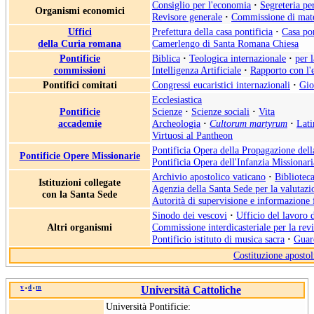
Consiglio per l'economia
·
Segreteria pe
Organismi economici
Revisore generale
·
Commissione di mate
Uffici
Prefettura della casa pontificia
·
Casa pon
della Curia romana
Camerlengo di Santa Romana Chiesa
Pontificie
Biblica
·
Teologica internazionale
·
per 
commissioni
Intelligenza Artificiale
·
Rapporto con l'
Pontifici comitati
Congressi eucaristici internazionali
·
Gio
Ecclesiastica
Pontificie
Scienze
·
Scienze sociali
·
Vita
accademie
Archeologia
·
Cultorum martyrum
·
Lati
Virtuosi al Pantheon
Pontificia Opera della Propagazione del
Pontificie Opere Missionarie
Pontificia Opera dell'Infanzia Missionari
Archivio apostolico vaticano
·
Biblioteca
Istituzioni collegate
Agenzia della Santa Sede per la valutazio
con la Santa Sede
Autorità di supervisione e informazione 
Sinodo dei vescovi
·
Ufficio del lavoro 
Altri organismi
Commissione interdicasteriale per la rev
Pontificio istituto di musica sacra
·
Guard
Costituzione apostol
v
d
m
Università Cattoliche
•
•
Università Pontificie: