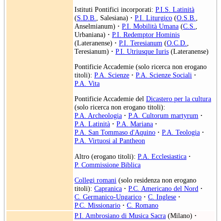
Istituti Pontifici incorporati:
P.I.S. Latinità
(
S.D.B.
, Salesiana)
·
P.I. Liturgico
(
O.S.B.
,
Anselmianum)
·
P.I. Mobilità Umana
(
C.S.
,
Urbaniana)
·
P.I. Redemptor Hominis
(Lateranense)
·
P.I. Teresianum
(
O.C.D.
,
Teresianum)
·
P.I. Utriusque Iuris
(Lateranense)
Pontificie Accademie (solo ricerca non erogano
titoli):
P.A. Scienze
·
P.A. Scienze Sociali
·
P.A. Vita
Pontificie Accademie del
Dicastero per la cultura
(solo ricerca non erogano titoli):
P.A. Archeologia
·
P.A. Cultorum martyrum
·
P.A. Latinità
·
P.A. Mariana
·
P.A. San Tommaso d'Aquino
·
P.A. Teologia
·
P.A. Virtuosi al Pantheon
Altro (erogano titoli):
P.A. Ecclesiastica
·
P. Commissione Biblica
Collegi romani
(solo residenza non erogano
titoli):
Capranica
·
P.C. Americano del Nord
·
C. Germanico-Ungarico
·
C. Inglese
·
P.C. Missionario
·
C. Romano
P.I. Ambrosiano di Musica Sacra
(Milano)
·