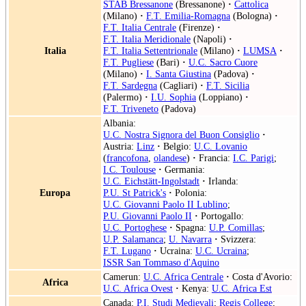
STAB Bressanone
(Bressanone)
·
Cattolica
(Milano)
·
F.T. Emilia-Romagna
(Bologna)
·
F.T. Italia Centrale
(Firenze)
·
F.T. Italia Meridionale
(Napoli)
·
Italia
F.T. Italia Settentrionale
(Milano)
·
LUMSA
·
F.T. Pugliese
(Bari)
·
U.C. Sacro Cuore
(Milano)
·
I. Santa Giustina
(Padova)
·
F.T. Sardegna
(Cagliari)
·
F.T. Sicilia
(Palermo)
·
I.U. Sophia
(Loppiano)
·
F.T. Triveneto
(Padova)
Albania:
U.C. Nostra Signora del Buon Consiglio
·
Austria:
Linz
·
Belgio:
U.C. Lovanio
(
francofona
,
olandese
)
·
Francia:
I.C. Parigi
;
I.C. Toulouse
·
Germania:
U.C. Eichstätt-Ingolstadt
·
Irlanda:
Europa
P.U. St Patrick's
·
Polonia:
U.C. Giovanni Paolo II Lublino
;
P.U. Giovanni Paolo II
·
Portogallo:
U.C. Portoghese
·
Spagna:
U.P. Comillas
;
U.P. Salamanca
;
U. Navarra
·
Svizzera:
F.T. Lugano
·
Ucraina:
U.C. Ucraina
;
ISSR San Tommaso d'Aquino
Camerun:
U.C. Africa Centrale
·
Costa d'Avorio:
Africa
U.C. Africa Ovest
·
Kenya:
U.C. Africa Est
Canada:
P.I. Studi Medievali
;
Regis College
;