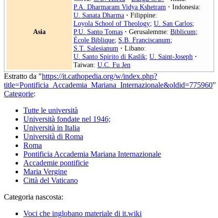
P.A. Dharmaram Vidya Kshetram
·
Indonesia:
U. Sanata Dharma
·
Filippine:
Loyola School of Theology
;
U. San Carlos
;
Asia
P.U. Santo Tomas
·
Gerusalemme:
Biblicum
;
École Biblique
;
S.B. Franciscanum
;
S.T. Salesianum
·
Libano:
U. Santo Spirito di Kaslik
;
U. Saint-Joseph
·
Taiwan:
U.C. Fu Jen
Estratto da "
https://it.cathopedia.org/w/index.php?
title=Pontificia_Accademia_Mariana_Internazionale&oldid=775960
"
Categorie
:
Tutte le università
Università fondate nel 1946;
Università in Italia
Università di Roma
Roma
Pontificia Accademia Mariana Internazionale
Accademie pontificie
Maria Vergine
Città del Vaticano
Categoria nascosta:
Voci che inglobano materiale di it.wiki