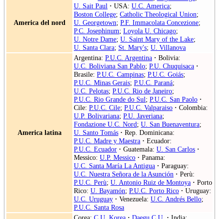
U. Sait Paul
·
USA:
U.C. America
;
Boston College
;
Catholic Theological Union
;
America del nord
U. Georgetown
;
P.F. Immacolata Concezione
;
P.C. Josephinum
;
Loyola U. Chicago
;
U. Notre Dame
;
U. Saint Mary of the Lake
;
U. Santa Clara
;
St. Mary's
;
U. Villanova
Argentina:
P.U.C. Argentina
·
Bolivia:
U.C. Boliviana San Pablo
;
P.U. Chuquisaca
·
Brasile:
P.U.C. Campinas
;
P.U.C. Goiás
;
P.U.C. Minas Gerais
;
P.U.C. Paraná
;
U.C. Pelotas
;
P.U.C. Rio de Janeiro
;
P.U.C. Rio Grande do Sul
;
P.U.C. San Paolo
·
Cile:
P.U.C. Cile
;
P.U.C. Valparaiso
·
Colombia:
U.P. Bolivariana
;
P.U. Javeriana
;
Fondazione U.C. Nord
;
U. San Buenaventura
;
America latina
U. Santo Tomás
·
Rep. Dominicana:
P.U.C. Madre y Maestra
·
Ecuador:
P.U.C. Ecuador
·
Guatemala:
U. San Carlos
·
Messico:
U.P. Messico
·
Panama:
U.C. Santa María La Antigua
·
Paraguay:
U.C. Nuestra Señora de la Asunción
·
Perù:
P.U.C. Perù
;
U. Antonio Ruiz de Montoya
·
Porto
Rico:
U. Bayamón
;
P.U.C. Porto Rico
·
Uruguay:
U.C. Uruguay
·
Venezuela:
U.C. Andrés Bello
;
P.U.C. Santa Rosa
Corea:
C.U. Korea
·
Daegu C.U.
·
India: