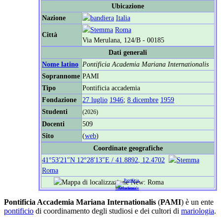
Ubicazione
Nazione
Italia
Roma
Città
Via Merulana, 124/B - 00185
Dati generali
Nome latino
Pontificia Academia Mariana Internationalis
Soprannome
PAMI
Tipo
Pontificia accademia
Fondazione
27 luglio
1946
;
8 dicembre
1959
Studenti
(2026)
Docenti
509
Sito
(
web
)
Coordinate geografiche
41°53′21″N
12°28′13″E
/
41.8892
,
12.4702
Roma
Pontificia Accademia Mariana Internationalis
(
PAMI
) è un ente
pontificio
di coordinamento degli studiosi e dei cultori di
mariologia
.