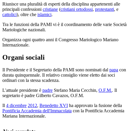
Riunisce una pluralità di esperti della disciplina appartenenti alle
principali confessioni
cristiane
(
cristiani ortodossi
,
protestanti
, e
cattolici
), oltre che
islamici
.
Tra le funzioni della PAMI vi è il coordinamento delle varie Società
Mariologiche nazionali.
Organizza ogni quattro anni il Congresso Mariologico Mariano
Internazionale.
Organi sociali
Il Presidente e il Segretario della PAMI sono nominati dal
papa
con
durata quinquennale. Il relativo consiglio viene eletto dai soci
ordinari con la stessa scadenza.
L'attuale presidente è
padre
Stefano Maria Cecchin,
O.F.M.
. Il
segretario è padre Gilberto Cavazos, O.F.M.
Il
4 dicembre
2012
,
Benedetto XVI
ha approvato la fusione della
Pontificia Accademia dell'Immacolata
con la Pontificia Accademia
Mariana Internazionale.