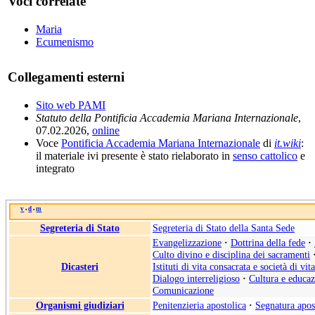
Voci correlate
Maria
Ecumenismo
Collegamenti esterni
Sito web PAMI
Statuto della Pontificia Accademia Mariana Internazionale
,
07.02.2026,
online
Voce
Pontificia Accademia Mariana Internazionale
di
it.wiki
:
il materiale ivi presente è stato rielaborato in
senso cattolico
e
integrato
v
d
m
•
•
Segreteria di Stato
Segreteria di Stato della Santa Sede
Evangelizzazione
·
Dottrina della fede
·
Culto divino e disciplina dei sacramenti
Dicasteri
Istituti di vita consacrata e società di vit
Dialogo interreligioso
·
Cultura e educa
Comunicazione
Organismi giudiziari
Penitenzieria apostolica
·
Segnatura apos