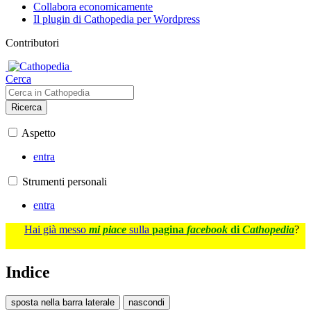
Collabora economicamente
Il plugin di Cathopedia per Wordpress
Contributori
Cerca
Ricerca
Aspetto
entra
Strumenti personali
entra
Hai già messo
mi piace
sulla
pagina
facebook
di
Cathopedia
?
Indice
sposta nella barra laterale
nascondi