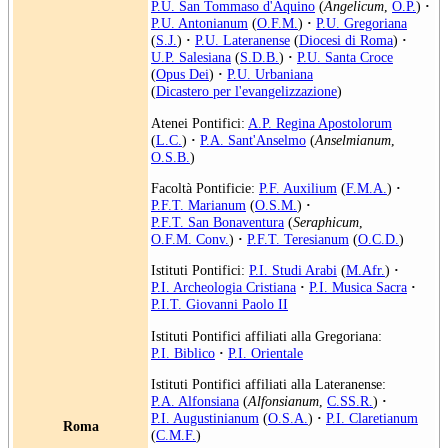
P.U. San Tommaso d'Aquino
(
Angelicum
,
O.P.
)
·
P.U. Antonianum
(
O.F.M.
)
·
P.U. Gregoriana
(
S.J.
)
·
P.U. Lateranense
(
Diocesi di Roma
)
·
U.P. Salesiana
(
S.D.B.
)
·
P.U. Santa Croce
(
Opus Dei
)
·
P.U. Urbaniana
(
Dicastero per l'evangelizzazione
)
Atenei Pontifici:
A.P. Regina Apostolorum
(
L.C.
)
·
P.A. Sant'Anselmo
(
Anselmianum
,
O.S.B.
)
Facoltà Pontificie:
P.F. Auxilium
(
F.M.A.
)
·
P.F.T. Marianum
(
O.S.M.
)
·
P.F.T. San Bonaventura
(
Seraphicum
,
O.F.M. Conv.
)
·
P.F.T. Teresianum
(
O.C.D.
)
Istituti Pontifici:
P.I. Studi Arabi
(
M.Afr.
)
·
P.I. Archeologia Cristiana
·
P.I. Musica Sacra
·
P.I.T. Giovanni Paolo II
Istituti Pontifici affiliati alla Gregoriana:
P.I. Biblico
·
P.I. Orientale
Istituti Pontifici affiliati alla Lateranense:
P.A. Alfonsiana
(
Alfonsianum
,
C.SS.R.
)
·
P.I. Augustinianum
(
O.S.A.
)
·
P.I. Claretianum
Roma
(
C.M.F.
)