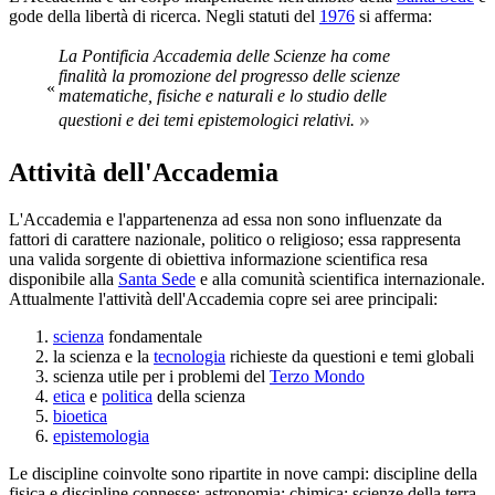
gode della libertà di ricerca. Negli statuti del
1976
si afferma:
La Pontificia Accademia delle Scienze ha come
finalità la promozione del progresso delle scienze
«
matematiche, fisiche e naturali e lo studio delle
»
questioni e dei temi epistemologici relativi.
Attività dell'Accademia
L'Accademia e l'appartenenza ad essa non sono influenzate da
fattori di carattere nazionale, politico o religioso; essa rappresenta
una valida sorgente di obiettiva informazione scientifica resa
disponibile alla
Santa Sede
e alla comunità scientifica internazionale.
Attualmente l'attività dell'Accademia copre sei aree principali:
scienza
fondamentale
la scienza e la
tecnologia
richieste da questioni e temi globali
scienza utile per i problemi del
Terzo Mondo
etica
e
politica
della scienza
bioetica
epistemologia
Le discipline coinvolte sono ripartite in nove campi: discipline della
fisica e discipline connesse; astronomia; chimica; scienze della terra