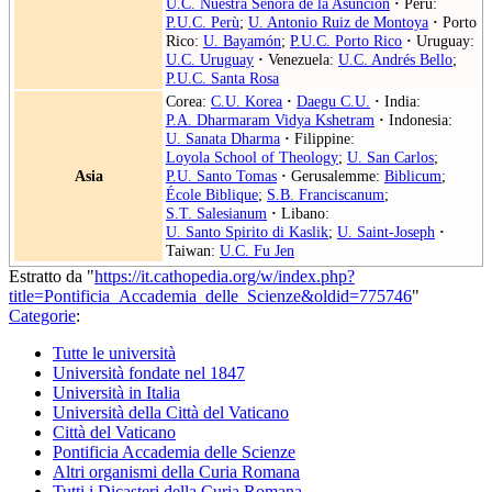
U.C. Nuestra Señora de la Asunción
·
Perù:
P.U.C. Perù
;
U. Antonio Ruiz de Montoya
·
Porto
Rico:
U. Bayamón
;
P.U.C. Porto Rico
·
Uruguay:
U.C. Uruguay
·
Venezuela:
U.C. Andrés Bello
;
P.U.C. Santa Rosa
Corea:
C.U. Korea
·
Daegu C.U.
·
India:
P.A. Dharmaram Vidya Kshetram
·
Indonesia:
U. Sanata Dharma
·
Filippine:
Loyola School of Theology
;
U. San Carlos
;
Asia
P.U. Santo Tomas
·
Gerusalemme:
Biblicum
;
École Biblique
;
S.B. Franciscanum
;
S.T. Salesianum
·
Libano:
U. Santo Spirito di Kaslik
;
U. Saint-Joseph
·
Taiwan:
U.C. Fu Jen
Estratto da "
https://it.cathopedia.org/w/index.php?
title=Pontificia_Accademia_delle_Scienze&oldid=775746
"
Categorie
:
Tutte le università
Università fondate nel 1847
Università in Italia
Università della Città del Vaticano
Città del Vaticano
Pontificia Accademia delle Scienze
Altri organismi della Curia Romana
Tutti i Dicasteri della Curia Romana