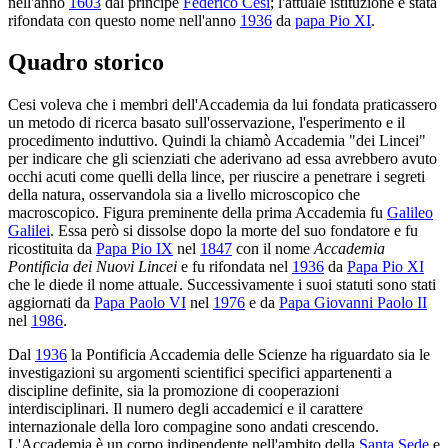
nell'anno
1603
dal principe
Federico Cesi
; l'attuale istituzione è stata
rifondata con questo nome nell'anno
1936
da
papa Pio XI
.
Quadro storico
Cesi voleva che i membri dell'Accademia da lui fondata praticassero
un metodo di ricerca basato sull'osservazione, l'esperimento e il
procedimento induttivo. Quindi la chiamò Accademia "dei Lincei"
per indicare che gli scienziati che aderivano ad essa avrebbero avuto
occhi acuti come quelli della lince, per riuscire a penetrare i segreti
della natura, osservandola sia a livello microscopico che
macroscopico. Figura preminente della prima Accademia fu
Galileo
Galilei
. Essa però si dissolse dopo la morte del suo fondatore e fu
ricostituita da
Papa Pio IX
nel
1847
con il nome
Accademia
Pontificia dei Nuovi Lincei
e fu rifondata nel
1936
da
Papa Pio XI
che le diede il nome attuale. Successivamente i suoi statuti sono stati
aggiornati da
Papa Paolo VI
nel
1976
e da
Papa Giovanni Paolo II
nel
1986
.
Dal
1936
la Pontificia Accademia delle Scienze ha riguardato sia le
investigazioni su argomenti scientifici specifici appartenenti a
discipline definite, sia la promozione di cooperazioni
interdisciplinari. Il numero degli accademici e il carattere
internazionale della loro compagine sono andati crescendo.
L'Accademia è un corpo indipendente nell'ambito della
Santa Sede
e