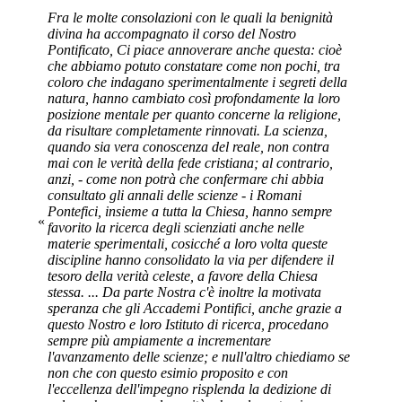
Fra le molte consolazioni con le quali la benignità
divina ha accompagnato il corso del Nostro
Pontificato, Ci piace annoverare anche questa: cioè
che abbiamo potuto constatare come non pochi, tra
coloro che indagano sperimentalmente i segreti della
natura, hanno cambiato così profondamente la loro
posizione mentale per quanto concerne la religione,
da risultare completamente rinnovati. La scienza,
quando sia vera conoscenza del reale, non contra
mai con le verità della fede cristiana; al contrario,
anzi, - come non potrà che confermare chi abbia
consultato gli annali delle scienze - i Romani
Pontefici, insieme a tutta la Chiesa, hanno sempre
«
favorito la ricerca degli scienziati anche nelle
materie sperimentali, cosicché a loro volta queste
discipline hanno consolidato la via per difendere il
tesoro della verità celeste, a favore della Chiesa
stessa. ... Da parte Nostra c'è inoltre la motivata
speranza che gli Accademi Pontifici, anche grazie a
questo Nostro e loro Istituto di ricerca, procedano
sempre più ampiamente a incrementare
l'avanzamento delle scienze; e null'altro chiediamo se
non che con questo esimio proposito e con
l'eccellenza dell'impegno risplenda la dedizione di