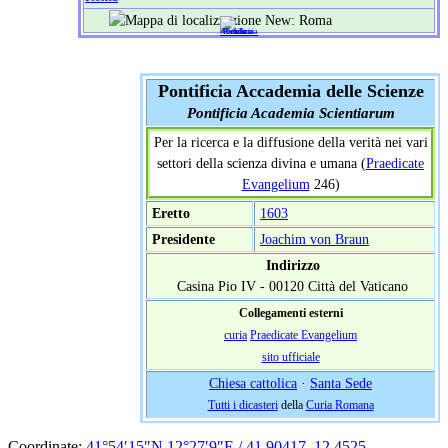
Pontificia Accademia delle Scienze
Pontificia Academia Scientiarum
Per la ricerca e la diffusione della verità nei vari
settori della scienza divina e umana (
Praedicate
Evangelium
246)
Eretto
1603
Presidente
Joachim von Braun
Indirizzo
Casina Pio IV - 00120 Città del Vaticano
Collegamenti esterni
curia
Praedicate Evangelium
sito ufficiale
Chiesa cattolica
·
Santa Sede
Tutti i dicasteri
della
Curia Romana
Coordinate:
41°54′15″N
12°27′9″E
/
41.90417
,
12.4525