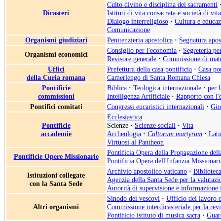
Culto divino e disciplina dei sacramenti
Dicasteri
Istituti di vita consacrata e società di vit
Dialogo interreligioso
·
Cultura e educa
Comunicazione
Organismi giudiziari
Penitenzieria apostolica
·
Segnatura apos
Consiglio per l'economia
·
Segreteria pe
Organismi economici
Revisore generale
·
Commissione di mate
Uffici
Prefettura della casa pontificia
·
Casa pon
della Curia romana
Camerlengo di Santa Romana Chiesa
Pontificie
Biblica
·
Teologica internazionale
·
per 
commissioni
Intelligenza Artificiale
·
Rapporto con l'
Pontifici comitati
Congressi eucaristici internazionali
·
Gio
Ecclesiastica
Pontificie
Scienze
·
Scienze sociali
·
Vita
accademie
Archeologia
·
Cultorum martyrum
·
Lati
Virtuosi al Pantheon
Pontificia Opera della Propagazione del
Pontificie Opere Missionarie
Pontificia Opera dell'Infanzia Missionari
Archivio apostolico vaticano
·
Biblioteca
Istituzioni collegate
Agenzia della Santa Sede per la valutazio
con la Santa Sede
Autorità di supervisione e informazione 
Sinodo dei vescovi
·
Ufficio del lavoro 
Altri organismi
Commissione interdicasteriale per la rev
Pontificio istituto di musica sacra
·
Guard