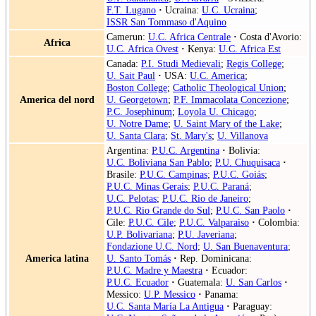
F.T. Lugano
·
Ucraina:
U.C. Ucraina
;
ISSR San Tommaso d'Aquino
Camerun:
U.C. Africa Centrale
·
Costa d'Avorio:
Africa
U.C. Africa Ovest
·
Kenya:
U.C. Africa Est
Canada:
P.I. Studi Medievali
;
Regis College
;
U. Sait Paul
·
USA:
U.C. America
;
Boston College
;
Catholic Theological Union
;
America del nord
U. Georgetown
;
P.F. Immacolata Concezione
;
P.C. Josephinum
;
Loyola U. Chicago
;
U. Notre Dame
;
U. Saint Mary of the Lake
;
U. Santa Clara
;
St. Mary's
;
U. Villanova
Argentina:
P.U.C. Argentina
·
Bolivia:
U.C. Boliviana San Pablo
;
P.U. Chuquisaca
·
Brasile:
P.U.C. Campinas
;
P.U.C. Goiás
;
P.U.C. Minas Gerais
;
P.U.C. Paraná
;
U.C. Pelotas
;
P.U.C. Rio de Janeiro
;
P.U.C. Rio Grande do Sul
;
P.U.C. San Paolo
·
Cile:
P.U.C. Cile
;
P.U.C. Valparaiso
·
Colombia:
U.P. Bolivariana
;
P.U. Javeriana
;
Fondazione U.C. Nord
;
U. San Buenaventura
;
America latina
U. Santo Tomás
·
Rep. Dominicana:
P.U.C. Madre y Maestra
·
Ecuador:
P.U.C. Ecuador
·
Guatemala:
U. San Carlos
·
Messico:
U.P. Messico
·
Panama:
U.C. Santa María La Antigua
·
Paraguay: