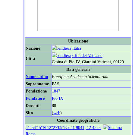
Ubicazione
Nazione
Italia
Città del Vaticano
Città
Casina di Pio IV, Giardini Vaticani, 00120
Dati generali
Nome latino
Pontificia Academia Scientiarum
Soprannome
PAS
Fondazione
1847
Fondatore
Pio IX
Docenti
80
Sito
(
web
)
Coordinate geografiche
41°54′15″N
12°27′09″E
/
41.9041
,
12.4525
Roma