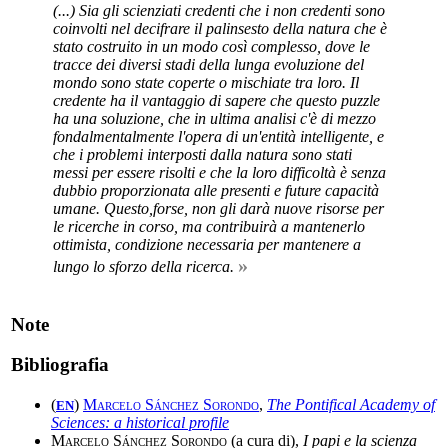
(...) Sia gli scienziati credenti che i non credenti sono
coinvolti nel decifrare il palinsesto della natura che è
stato costruito in un modo così complesso, dove le
tracce dei diversi stadi della lunga evoluzione del
mondo sono state coperte o mischiate tra loro. Il
credente ha il vantaggio di sapere che questo puzzle
ha una soluzione, che in ultima analisi c'è di mezzo
fondalmentalmente l'opera di un'entità intelligente, e
che i problemi interposti dalla natura sono stati
messi per essere risolti e che la loro difficoltà è senza
dubbio proporzionata alle presenti e future capacità
umane. Questo,forse, non gli darà nuove risorse per
le ricerche in corso, ma contribuirà a mantenerlo
ottimista, condizione necessaria per mantenere a
»
lungo lo sforzo della ricerca.
Note
Bibliografia
(
)
Marcelo Sánchez Sorondo
,
The Pontifical Academy of
EN
Sciences: a historical profile
Marcelo Sánchez Sorondo
(a cura di),
I papi e la scienza