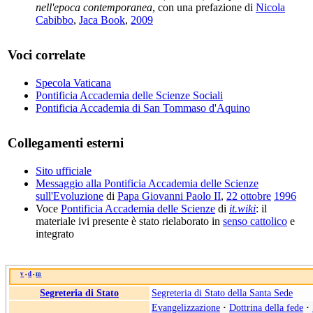
nell'epoca contemporanea
, con una prefazione di
Nicola
Cabibbo
,
Jaca Book
,
2009
Voci correlate
Specola Vaticana
Pontificia Accademia delle Scienze Sociali
Pontificia Accademia di San Tommaso d'Aquino
Collegamenti esterni
Sito ufficiale
Messaggio alla Pontificia Accademia delle Scienze
sull'Evoluzione
di
Papa Giovanni Paolo II
,
22 ottobre
1996
Voce
Pontificia Accademia delle Scienze
di
it.wiki
: il
materiale ivi presente è stato rielaborato in
senso cattolico
e
integrato
v
d
m
•
•
Segreteria di Stato
Segreteria di Stato della Santa Sede
Evangelizzazione
·
Dottrina della fede
·