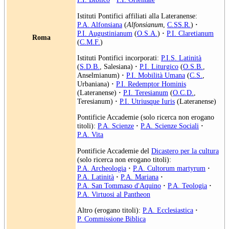
Istituti Pontifici affiliati alla Lateranense:
P.A. Alfonsiana
(
Alfonsianum
,
C.SS.R.
)
·
P.I. Augustinianum
(
O.S.A.
)
·
P.I. Claretianum
Roma
(
C.M.F.
)
Istituti Pontifici incorporati:
P.I.S. Latinità
(
S.D.B.
, Salesiana)
·
P.I. Liturgico
(
O.S.B.
,
Anselmianum)
·
P.I. Mobilità Umana
(
C.S.
,
Urbaniana)
·
P.I. Redemptor Hominis
(Lateranense)
·
P.I. Teresianum
(
O.C.D.
,
Teresianum)
·
P.I. Utriusque Iuris
(Lateranense)
Pontificie Accademie (solo ricerca non erogano
titoli):
P.A. Scienze
·
P.A. Scienze Sociali
·
P.A. Vita
Pontificie Accademie del
Dicastero per la cultura
(solo ricerca non erogano titoli):
P.A. Archeologia
·
P.A. Cultorum martyrum
·
P.A. Latinità
·
P.A. Mariana
·
P.A. San Tommaso d'Aquino
·
P.A. Teologia
·
P.A. Virtuosi al Pantheon
Altro (erogano titoli):
P.A. Ecclesiastica
·
P. Commissione Biblica