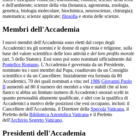
e dell'ambiente; scienze della vita (botanica, agronomia, zoologia,
genetica, biologia molecolare, biochimica, neuroscienze, chirurgia);
matematica; scienze applicate;
filosofia
e storia delle scienze.
Membri dell'Accademia
I nuovi membri dell'Accademia sono eletti dal corpo degli
Accademici tra gli uomini e le donne di ogni etnia e religione, sulla
base del valore scientifico delle loro attività e
del loro profilo morale
(art. 5 dello Statuto). Essi sono poi sono nominati ufficialmente dal
Pontefice Romano
. L'Accademia è governata da un Presidente,
nominato tra i suoi membri dal Papa, coadiuvato da un Consiglio
scientifico e da un Cancelliere. Inizialmente era formata da 80
Accademici, 70 dei quali nominati a vita; nel
1986
Giovanni Paolo
II
aumentò ad 80 il numero dei membri a vita e stabilì che al loro
fianco si abbia un limitato numero di Accademici onorari scelti in
quanto personalità altamente qualificate, e altri con la qualifica di
Accademici a motivo delle posizioni che essi occupano, inclusi: il
Cancelliere dell'Accademia, il Direttore della
Specola Vaticana
, il
Prefetto della
Biblioteca Apostolica Vaticana
e il Prefetto
dell'
Archivio Segreto Vaticano
.
Presidenti dell'Accademia