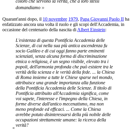
coloro che servono la verità, che a loro stessi
»
domandiamo
Quarant'anni dopo, il
10 novembre
1979
,
Papa Giovanni Paolo II
ha
enfatizzato ancora una volta il ruolo e gli scopi dell'Accademia, in
occasione del centenario della nascita di
Albert Einstein
:
L'esistenza di questa Pontificia Accademia delle
Scienze, di cui nella sua più antica ascendenza fu
socio Galileo e di cui oggi fanno parte eminenti
scienziati, senza alcuna forma di discriminazione
etnica o religiosa, è un segno visibile, elevato tra i
popoli, dell'armonia profonda che può esistere tra le
verità della scienza e le verità della fede. ... la Chiesa
di Roma insieme a tutte le Chiese sparse nel mondo,
attribuisce una grande importanza alla funzione
della Pontificia Accademia delle Scienze. Il titolo di
Pontificia attribuito all'Accademia significa, come
voi sapete, l'interesse e l'impegno della Chiesa, in
forme diverse dall'antico mecenatismo, ma non
meno profonde ed efficaci. ... Come la Chiesa
avrebbe potuto disinteressarsi della più nobile delle
occupazioni strettamente umane: la ricerca della
verità?
«