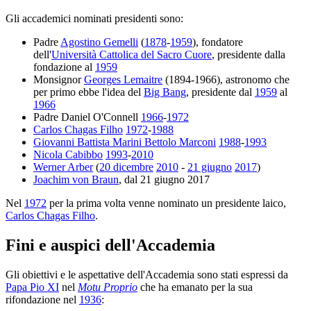
Gli accademici nominati presidenti sono:
Padre
Agostino Gemelli
(
1878
-
1959
), fondatore
dell'
Università Cattolica del Sacro Cuore
, presidente dalla
fondazione al
1959
Monsignor
Georges Lemaitre
(1894-1966), astronomo che
per primo ebbe l'idea del
Big Bang
, presidente dal
1959
al
1966
Padre Daniel O'Connell
1966
-
1972
Carlos Chagas Filho
1972
-
1988
Giovanni Battista Marini Bettolo Marconi
1988
-
1993
Nicola Cabibbo
1993
-
2010
Werner Arber
(
20 dicembre
2010
-
21 giugno
2017
)
Joachim von Braun
, dal 21 giugno 2017
Nel
1972
per la prima volta venne nominato un presidente laico,
Carlos Chagas Filho
.
Fini e auspici dell'Accademia
Gli obiettivi e le aspettative dell'Accademia sono stati espressi da
Papa Pio XI
nel
Motu Proprio
che ha emanato per la sua
rifondazione nel
1936
: