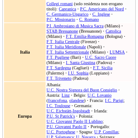
Collegi romani
(solo residenza non erogano
titoli):
Capranica
·
P.C. Americano del Nord
·
C. Germanico-Ungarico
·
C. Inglese
·
P.C. Missionario
·
C. Romano
P.I. Ambrosiano di Musica Sacra
(Milano)
·
STAB Bressanone
(Bressanone)
·
Cattolica
(Milano)
·
F.T. Emilia-Romagna
(Bologna)
·
F.T. Italia Centrale
(Firenze)
·
F.T. Italia Meridionale
(Napoli)
·
Italia
F.T. Italia Settentrionale
(Milano)
·
LUMSA
·
F.T. Pugliese
(Bari)
·
U.C. Sacro Cuore
(Milano)
·
I. Santa Giustina
(Padova)
·
F.T. Sardegna
(Cagliari)
·
F.T. Sicilia
(Palermo)
·
I.U. Sophia
(Loppiano)
·
F.T. Triveneto
(Padova)
Albania:
U.C. Nostra Signora del Buon Consiglio
·
Austria:
Linz
·
Belgio:
U.C. Lovanio
(
francofona
,
olandese
)
·
Francia:
I.C. Parigi
;
I.C. Toulouse
·
Germania:
U.C. Eichstätt-Ingolstadt
·
Irlanda:
Europa
P.U. St Patrick's
·
Polonia:
U.C. Giovanni Paolo II Lublino
;
P.U. Giovanni Paolo II
·
Portogallo:
U.C. Portoghese
·
Spagna:
U.P. Comillas
;
U.P. Salamanca
;
U. Navarra
·
Svizzera: