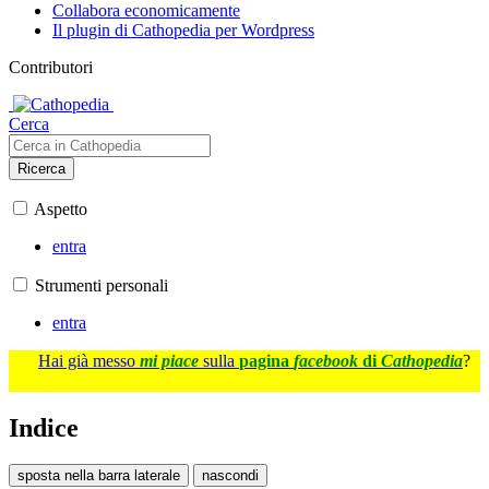
Collabora economicamente
Il plugin di Cathopedia per Wordpress
Contributori
Cerca
Ricerca
Aspetto
entra
Strumenti personali
entra
Hai già messo
mi piace
sulla
pagina
facebook
di
Cathopedia
?
Indice
sposta nella barra laterale
nascondi