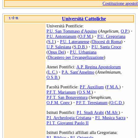
Costituzione apostol
v
d
m
Università Cattoliche
•
•
Università Pontificie:
P.U. San Tommaso d'Aquino
(
Angelicum
,
O.P.
)
·
P.U. Antonianum
(
O.F.M.
)
·
P.U. Gregoriana
(
S.J.
)
·
P.U. Lateranense
(
Diocesi di Roma
)
·
U.P. Salesiana
(
S.D.B.
)
·
P.U. Santa Croce
(
Opus Dei
)
·
P.U. Urbaniana
(
Dicastero per l'evangelizzazione
)
Atenei Pontifici:
A.P. Regina Apostolorum
(
L.C.
)
·
P.A. Sant'Anselmo
(
Anselmianum
,
O.S.B.
)
Facoltà Pontificie:
P.F. Auxilium
(
F.M.A.
)
·
P.F.T. Marianum
(
O.S.M.
)
·
P.F.T. San Bonaventura
(
Seraphicum
,
O.F.M. Conv.
)
·
P.F.T. Teresianum
(
O.C.D.
)
Istituti Pontifici:
P.I. Studi Arabi
(
M.Afr.
)
·
P.I. Archeologia Cristiana
·
P.I. Musica Sacra
·
P.I.T. Giovanni Paolo II
Istituti Pontifici affiliati alla Gregoriana:
P.I. Biblico
·
P.I. Orientale