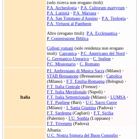
(solo ricerca non erogano titoli):
P.A. Archeologia
·
P.A. Cultorum martyrum
·
P.A. Latinità
·
P.A. Mariana
·
P.A. San Tommaso d'Aquino
·
P.A. Teologia
·
P.A. Virtuosi al Pantheon
Altro (erogano titoli):
P.A. Ecclesiastica
·
P. Commissione Biblica
Collegi romani
(solo residenza non erogano
titoli):
Capranica
·
P.C. Americano del Nord
·
C. Germanico-Ungarico
·
C. Inglese
·
P.C. Missionario
·
C. Romano
P.I. Ambrosiano di Musica Sacra
(Milano)
·
STAB Bressanone
(Bressanone)
·
Cattolica
(Milano)
·
F.T. Emilia-Romagna
(Bologna)
·
F.T. Italia Centrale
(Firenze)
·
F.T. Italia Meridionale
(Napoli)
·
Italia
F.T. Italia Settentrionale
(Milano)
·
LUMSA
·
F.T. Pugliese
(Bari)
·
U.C. Sacro Cuore
(Milano)
·
I. Santa Giustina
(Padova)
·
F.T. Sardegna
(Cagliari)
·
F.T. Sicilia
(Palermo)
·
I.U. Sophia
(Loppiano)
·
F.T. Triveneto
(Padova)
Albania:
U.C. Nostra Signora del Buon Consiglio
·