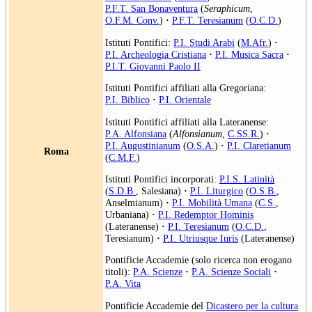
P.F.T. San Bonaventura
(
Seraphicum
,
O.F.M. Conv.
)
·
P.F.T. Teresianum
(
O.C.D.
)
Istituti Pontifici:
P.I. Studi Arabi
(
M.Afr.
)
·
P.I. Archeologia Cristiana
·
P.I. Musica Sacra
·
P.I.T. Giovanni Paolo II
Istituti Pontifici affiliati alla Gregoriana:
P.I. Biblico
·
P.I. Orientale
Istituti Pontifici affiliati alla Lateranense:
P.A. Alfonsiana
(
Alfonsianum
,
C.SS.R.
)
·
P.I. Augustinianum
(
O.S.A.
)
·
P.I. Claretianum
Roma
(
C.M.F.
)
Istituti Pontifici incorporati:
P.I.S. Latinità
(
S.D.B.
, Salesiana)
·
P.I. Liturgico
(
O.S.B.
,
Anselmianum)
·
P.I. Mobilità Umana
(
C.S.
,
Urbaniana)
·
P.I. Redemptor Hominis
(Lateranense)
·
P.I. Teresianum
(
O.C.D.
,
Teresianum)
·
P.I. Utriusque Iuris
(Lateranense)
Pontificie Accademie (solo ricerca non erogano
titoli):
P.A. Scienze
·
P.A. Scienze Sociali
·
P.A. Vita
Pontificie Accademie del
Dicastero per la cultura