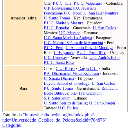
Cile:
P.U.C. Cile
;
P.U.C. Valparaiso
·
Colombia:
U.P. Bolivariana
;
P.U. Javeriana
;
Fondazione U.C. Nord
;
U. San Buenaventura
;
America latina
U. Santo Tomás
·
Rep. Dominicana:
P.U.C. Madre y Maestra
·
Ecuador:
P.U.C. Ecuador
·
Guatemala:
U. San Carlos
·
Messico:
U.P. Messico
·
Panama:
U.C. Santa María La Antigua
·
Paraguay:
U.C. Nuestra Señora de la Asunción
·
Perù:
P.U.C. Perù
;
U. Antonio Ruiz de Montoya
·
Porto
Rico:
U. Bayamón
;
P.U.C. Porto Rico
·
Uruguay:
U.C. Uruguay
·
Venezuela:
U.C. Andrés Bello
;
P.U.C. Santa Rosa
Corea:
C.U. Korea
·
Daegu C.U.
·
India:
P.A. Dharmaram Vidya Kshetram
·
Indonesia:
U. Sanata Dharma
·
Filippine:
Loyola School of Theology
;
U. San Carlos
;
Asia
P.U. Santo Tomas
·
Gerusalemme:
Biblicum
;
École Biblique
;
S.B. Franciscanum
;
S.T. Salesianum
·
Libano:
U. Santo Spirito di Kaslik
;
U. Saint-Joseph
·
Taiwan:
U.C. Fu Jen
Estratto da "
https://it.cathopedia.org/w/index.php?
title=Universidade_Católica_de_Pelotas&oldid=784876
"
Categorie
: