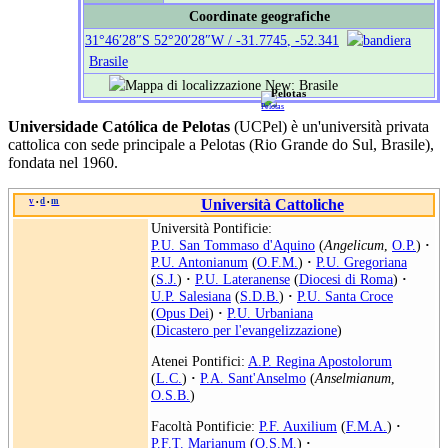
Coordinate geografiche
31°46′28″S
52°20′28″W
/
-31.7745
,
-52.341
Brasile
Pelotas
Universidade Católica de Pelotas
(UCPel) è un'università privata
cattolica con sede principale a Pelotas (Rio Grande do Sul, Brasile),
fondata nel 1960.
v
d
m
Università Cattoliche
•
•
Università Pontificie:
P.U. San Tommaso d'Aquino
(
Angelicum
,
O.P.
)
·
P.U. Antonianum
(
O.F.M.
)
·
P.U. Gregoriana
(
S.J.
)
·
P.U. Lateranense
(
Diocesi di Roma
)
·
U.P. Salesiana
(
S.D.B.
)
·
P.U. Santa Croce
(
Opus Dei
)
·
P.U. Urbaniana
(
Dicastero per l'evangelizzazione
)
Atenei Pontifici:
A.P. Regina Apostolorum
(
L.C.
)
·
P.A. Sant'Anselmo
(
Anselmianum
,
O.S.B.
)
Facoltà Pontificie:
P.F. Auxilium
(
F.M.A.
)
·
P.F.T. Marianum
(
O.S.M.
)
·