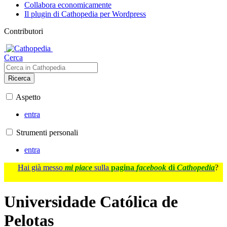
Collabora economicamente
Il plugin di Cathopedia per Wordpress
Contributori
Cerca
Ricerca
Aspetto
entra
Strumenti personali
entra
Hai già messo
mi piace
sulla
pagina
facebook
di
Cathopedia
?
Universidade Católica de
Pelotas