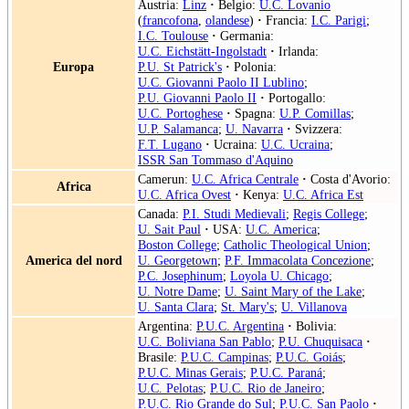
Austria:
Linz
·
Belgio:
U.C. Lovanio
(
francofona
,
olandese
)
·
Francia:
I.C. Parigi
;
I.C. Toulouse
·
Germania:
U.C. Eichstätt-Ingolstadt
·
Irlanda:
Europa
P.U. St Patrick's
·
Polonia:
U.C. Giovanni Paolo II Lublino
;
P.U. Giovanni Paolo II
·
Portogallo:
U.C. Portoghese
·
Spagna:
U.P. Comillas
;
U.P. Salamanca
;
U. Navarra
·
Svizzera:
F.T. Lugano
·
Ucraina:
U.C. Ucraina
;
ISSR San Tommaso d'Aquino
Camerun:
U.C. Africa Centrale
·
Costa d'Avorio:
Africa
U.C. Africa Ovest
·
Kenya:
U.C. Africa Est
Canada:
P.I. Studi Medievali
;
Regis College
;
U. Sait Paul
·
USA:
U.C. America
;
Boston College
;
Catholic Theological Union
;
America del nord
U. Georgetown
;
P.F. Immacolata Concezione
;
P.C. Josephinum
;
Loyola U. Chicago
;
U. Notre Dame
;
U. Saint Mary of the Lake
;
U. Santa Clara
;
St. Mary's
;
U. Villanova
Argentina:
P.U.C. Argentina
·
Bolivia:
U.C. Boliviana San Pablo
;
P.U. Chuquisaca
·
Brasile:
P.U.C. Campinas
;
P.U.C. Goiás
;
P.U.C. Minas Gerais
;
P.U.C. Paraná
;
U.C. Pelotas
;
P.U.C. Rio de Janeiro
;
P.U.C. Rio Grande do Sul
;
P.U.C. San Paolo
·