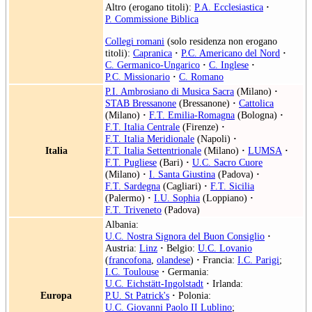
Altro (erogano titoli):
P.A. Ecclesiastica
·
P. Commissione Biblica
Collegi romani
(solo residenza non erogano
titoli):
Capranica
·
P.C. Americano del Nord
·
C. Germanico-Ungarico
·
C. Inglese
·
P.C. Missionario
·
C. Romano
P.I. Ambrosiano di Musica Sacra
(Milano)
·
STAB Bressanone
(Bressanone)
·
Cattolica
(Milano)
·
F.T. Emilia-Romagna
(Bologna)
·
F.T. Italia Centrale
(Firenze)
·
F.T. Italia Meridionale
(Napoli)
·
Italia
F.T. Italia Settentrionale
(Milano)
·
LUMSA
·
F.T. Pugliese
(Bari)
·
U.C. Sacro Cuore
(Milano)
·
I. Santa Giustina
(Padova)
·
F.T. Sardegna
(Cagliari)
·
F.T. Sicilia
(Palermo)
·
I.U. Sophia
(Loppiano)
·
F.T. Triveneto
(Padova)
Albania:
U.C. Nostra Signora del Buon Consiglio
·
Austria:
Linz
·
Belgio:
U.C. Lovanio
(
francofona
,
olandese
)
·
Francia:
I.C. Parigi
;
I.C. Toulouse
·
Germania:
U.C. Eichstätt-Ingolstadt
·
Irlanda:
Europa
P.U. St Patrick's
·
Polonia:
U.C. Giovanni Paolo II Lublino
;