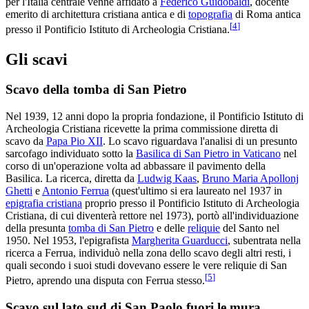
per l'Italia centrale venne affidato a
Federico Guidobaldi
, docente
emerito di architettura cristiana antica e di
topografia
di Roma antica
[
4
]
presso il Pontificio Istituto di Archeologia Cristiana.
Gli scavi
Scavo della tomba di San Pietro
Nel 1939, 12 anni dopo la propria fondazione, il Pontificio Istituto di
Archeologia Cristiana ricevette la prima commissione diretta di
scavo da
Papa Pio XII
. Lo scavo riguardava l'analisi di un presunto
sarcofago individuato sotto la
Basilica di San Pietro in Vaticano
nel
corso di un'operazione volta ad abbassare il pavimento della
Basilica. La ricerca, diretta da
Ludwig Kaas
,
Bruno Maria Apollonj
Ghetti
e
Antonio Ferrua
(quest'ultimo si era laureato nel 1937 in
epigrafia cristiana
proprio presso il Pontificio Istituto di Archeologia
Cristiana, di cui diventerà rettore nel 1973), portò all'individuazione
della presunta
tomba di San Pietro
e delle
reliquie
del Santo nel
1950. Nel 1953, l'epigrafista
Margherita Guarducci
, subentrata nella
ricerca a Ferrua, individuò nella zona dello scavo degli altri resti, i
quali secondo i suoi studi dovevano essere le vere reliquie di San
[
5
]
Pietro, aprendo una disputa con Ferrua stesso.
Scavo sul lato sud di San Paolo fuori le mura