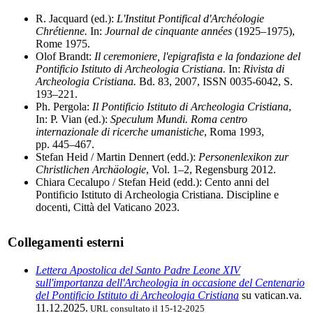
R. Jacquard (ed.):
L'Institut Pontifical d'Archéologie
Chrétienne.
In:
Journal de cinquante années
(1925–1975),
Rome 1975.
Olof Brandt:
Il ceremoniere, l'epigrafista e la fondazione del
Pontificio Istituto di Archeologia Cristiana.
In:
Rivista di
Archeologia Cristiana.
Bd. 83, 2007, ISSN 0035-6042, S.
193–221.
Ph. Pergola:
Il Pontificio Istituto di Archeologia Cristiana
,
In: P. Vian (ed.):
Speculum Mundi. Roma centro
internazionale di ricerche umanistiche
, Roma 1993,
pp. 445–467.
Stefan Heid / Martin Dennert (edd.):
Personenlexikon zur
Christlichen Archäologie
, Vol. 1–2, Regensburg 2012.
Chiara Cecalupo / Stefan Heid (edd.): Cento anni del
Pontificio Istituto di Archeologia Cristiana. Discipline e
docenti, Città del Vaticano 2023.
Collegamenti esterni
Lettera Apostolica del Santo Padre Leone XIV
sull'importanza dell'Archeologia in occasione del Centenario
del Pontificio Istituto di Archeologia Cristiana
su vatican.va.
11.12.2025.
URL consultato il 15-12-2025