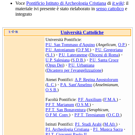
Voce
Pontificio Istituto di Archeologia Cristiana
di
it.wiki
: il
materiale ivi presente è stato rielaborato in
senso cattolico
e
integrato
v
d
m
Università Cattoliche
•
•
Università Pontificie:
P.U. San Tommaso d'Aquino
(
Angelicum
,
O.P.
)
·
P.U. Antonianum
(
O.F.M.
)
·
P.U. Gregoriana
(
S.J.
)
·
P.U. Lateranense
(
Diocesi di Roma
)
·
U.P. Salesiana
(
S.D.B.
)
·
P.U. Santa Croce
(
Opus Dei
)
·
P.U. Urbaniana
(
Dicastero per l'evangelizzazione
)
Atenei Pontifici:
A.P. Regina Apostolorum
(
L.C.
)
·
P.A. Sant'Anselmo
(
Anselmianum
,
O.S.B.
)
Facoltà Pontificie:
P.F. Auxilium
(
F.M.A.
)
·
P.F.T. Marianum
(
O.S.M.
)
·
P.F.T. San Bonaventura
(
Seraphicum
,
O.F.M. Conv.
)
·
P.F.T. Teresianum
(
O.C.D.
)
Istituti Pontifici:
P.I. Studi Arabi
(
M.Afr.
)
·
P.I. Archeologia Cristiana
·
P.I. Musica Sacra
·
P.I.T. Giovanni Paolo II