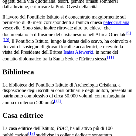
oggetti della vita quotidiana, tesori, gemme rimasti sommersi
dall'alluvione, e ritrovare la Porta Ovest della città.
Il lavoro del Pontificio Istituto si è concentrato maggiormente sul
perimetro di 30 metri corrispondenti all'antica chiesa
paleocristiana
vescovile. Sono state inoltre ritrovate altre tre chiese, che
[
9
]
documentano la diffusione del cristianesimo nell'Africa Orientale
[
10
]
. Il Pontificio Istituto, lungo la durata dello scavo, ha coinvolto e
ricevuto il sostegno di giovani locali e accademici, e ricevuto la
visita del Presidente dell'Eritrea
Isaias Afewerki
, in nome del
[
11
]
contatto diplomatico tra la Santa Sede e l'Eritrea stessa.
Biblioteca
La biblioteca del Pontificio Istituto di Archeologia Cristiana, a
disposizione degli iscritti ai corsi ordinari e degli uditori, presenta un
patrimonio complessivo di circa 50.000 volumi, con un'aggiunta
[
12
]
annua di ulteriori 500 unità
.
Casa editrice
La casa editrice dell'Istituto,
PIAC,
ha all'attivo più di 100
[
13
]
pubblicazioni
suddivise in collane dedicate soprattutto