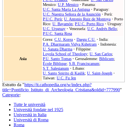
Messico:
U.P. Messico
·
Panama:
U.C. Santa María La Antigua
·
Paraguay:
U.C. Nuestra Señora de la Asunción
·
Perù:
P.U.C. Perù
;
U. Antonio Ruiz de Montoya
·
Porto
Rico:
U. Bayamón
;
P.U.C. Porto Rico
·
Uruguay:
U.C. Uruguay
·
Venezuela:
U.C. Andrés Bello
;
P.U.C. Santa Rosa
Corea:
C.U. Korea
·
Daegu C.U.
·
India:
P.A. Dharmaram Vidya Kshetram
·
Indonesia:
U. Sanata Dharma
·
Filippine:
Loyola School of Theology
;
U. San Carlos
;
Asia
P.U. Santo Tomas
·
Gerusalemme:
Biblicum
;
École Biblique
;
S.B. Franciscanum
;
S.T. Salesianum
·
Libano:
U. Santo Spirito di Kaslik
;
U. Saint-Joseph
·
Taiwan:
U.C. Fu Jen
Estratto da "
https://it.cathopedia.org/w/index.php?
title=Pontificio_Istituto_di_Archeologia_Cristiana&oldid=777990
"
Categorie
:
Tutte le università
Università fondate nel 1925
Università in Italia
Università di Roma
Roma