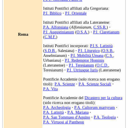
Istituti Pontifici affiliati alla Gregoriana:
P.I. Biblico
·
P.I. Orientale
Istituti Pontifici affiliati alla Lateranense:
P.A. Alfonsiana
(
Alfonsianum
,
C.SS.R.
)
·
P.I. Augustinianum
(
O.S.A.
)
·
P.I. Claretianum
Roma
(
C.M.F.
)
Istituti Pontifici incorporati:
P.I.S. Latinità
(
S.D.B.
, Salesiana)
·
P.I. Liturgico
(
O.S.B.
,
Anselmianum)
·
P.I. Mobilità Umana
(
C.S.
,
Urbaniana)
·
P.I. Redemptor Hominis
(Lateranense)
·
P.I. Teresianum
(
O.C.D.
,
Teresianum)
·
P.I. Utriusque Iuris
(Lateranense)
Pontificie Accademie (solo ricerca non erogano
titoli):
P.A. Scienze
·
P.A. Scienze Sociali
·
P.A. Vita
Pontificie Accademie del
Dicastero per la cultura
(solo ricerca non erogano titoli):
P.A. Archeologia
·
P.A. Cultorum martyrum
·
P.A. Latinità
·
P.A. Mariana
·
P.A. San Tommaso d'Aquino
·
P.A. Teologia
·
P.A. Virtuosi al Pantheon