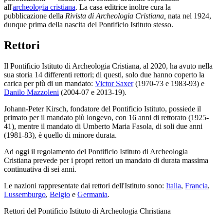
all'
archeologia cristiana
. La casa editrice inoltre cura la
pubblicazione della
Rivista di Archeologia Cristiana,
nata nel 1924,
dunque prima della nascita del Pontificio Istituto stesso.
Rettori
Il Pontificio Istituto di Archeologia Cristiana, al 2020, ha avuto nella
sua storia 14 differenti rettori; di questi, solo due hanno coperto la
carica per più di un mandato:
Victor Saxer
(1970-73 e 1983-93) e
Danilo Mazzoleni
(2004-07 e 2013-19).
Johann-Peter Kirsch, fondatore del Pontificio Istituto, possiede il
primato per il mandato più longevo, con 16 anni di rettorato (1925-
41), mentre il mandato di Umberto Maria Fasola, di soli due anni
(1981-83), è quello di minore durata.
Ad oggi il regolamento del Pontificio Istituto di Archeologia
Cristiana prevede per i propri rettori un mandato di durata massima
continuativa di sei anni.
Le nazioni rappresentate dai rettori dell'Istituto sono:
Italia
,
Francia
,
Lussemburgo
,
Belgio
e
Germania
.
Rettori del Pontificio Istituto di Archeologia Christiana