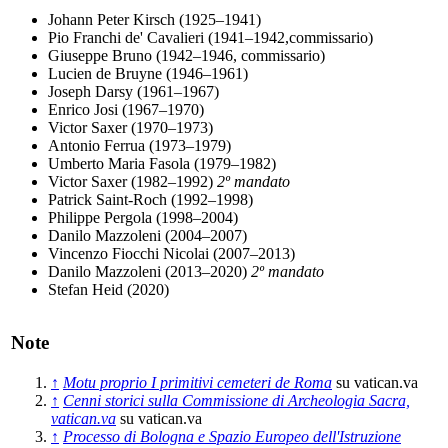
Johann Peter Kirsch (1925–1941)
Pio Franchi de' Cavalieri (1941–1942,commissario)
Giuseppe Bruno (1942–1946, commissario)
Lucien de Bruyne (1946–1961)
Joseph Darsy (1961–1967)
Enrico Josi (1967–1970)
Victor Saxer (1970–1973)
Antonio Ferrua (1973–1979)
Umberto Maria Fasola (1979–1982)
Victor Saxer (1982–1992)
2º mandato
Patrick Saint-Roch (1992–1998)
Philippe Pergola (1998–2004)
Danilo Mazzoleni (2004–2007)
Vincenzo Fiocchi Nicolai (2007–2013)
Danilo Mazzoleni (2013–2020)
2º mandato
Stefan Heid (2020)
Note
↑
Motu proprio I primitivi cemeteri de Roma
su vatican.va
↑
Cenni storici sulla Commissione di Archeologia Sacra,
vatican.va
su vatican.va
↑
Processo di Bologna e Spazio Europeo dell'Istruzione