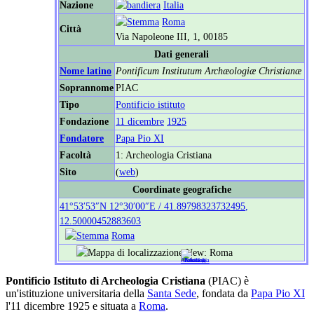
Nazione
Italia
Roma
Città
Via Napoleone III, 1, 00185
Dati generali
Nome latino
Pontificum Institutum Archæologiæ Christianæ
Soprannome
PIAC
Tipo
Pontificio istituto
Fondazione
11 dicembre
1925
Fondatore
Papa Pio XI
Facoltà
1: Archeologia Cristiana
Sito
(
web
)
Coordinate geografiche
41°53′53″N
12°30′00″E
/
41.89798323732495
,
12.50000452883603
Roma
Pontificio Istituto di Archeologia Cristiana
(PIAC) è
un'istituzione universitaria della
Santa Sede
, fondata da
Papa Pio XI
l'11 dicembre 1925 e situata a
Roma
.