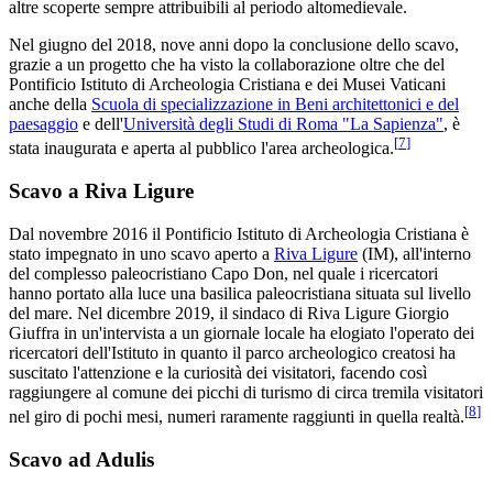
altre scoperte sempre attribuibili al periodo altomedievale.
Nel giugno del 2018, nove anni dopo la conclusione dello scavo,
grazie a un progetto che ha visto la collaborazione oltre che del
Pontificio Istituto di Archeologia Cristiana e dei Musei Vaticani
anche della
Scuola di specializzazione in Beni architettonici e del
paesaggio
e dell'
Università degli Studi di Roma "La Sapienza"
, è
[
7
]
stata inaugurata e aperta al pubblico l'area archeologica.
Scavo a Riva Ligure
Dal novembre 2016 il Pontificio Istituto di Archeologia Cristiana è
stato impegnato in uno scavo aperto a
Riva Ligure
(IM), all'interno
del complesso paleocristiano Capo Don, nel quale i ricercatori
hanno portato alla luce una basilica paleocristiana situata sul livello
del mare. Nel dicembre 2019, il sindaco di Riva Ligure Giorgio
Giuffra in un'intervista a un giornale locale ha elogiato l'operato dei
ricercatori dell'Istituto in quanto il parco archeologico creatosi ha
suscitato l'attenzione e la curiosità dei visitatori, facendo così
raggiungere al comune dei picchi di turismo di circa tremila visitatori
[
8
]
nel giro di pochi mesi, numeri raramente raggiunti in quella realtà.
Scavo ad Adulis