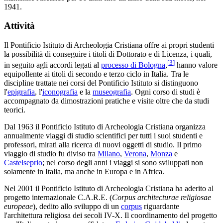
1941.
Attività
Il Pontificio Istituto di Archeologia Cristiana offre ai propri studenti
la possibilità di conseguire i titoli di Dottorato e di Licenza, i quali,
[
3
]
in seguito agli accordi legati al
processo di Bologna
,
hanno valore
equipollente ai titoli di secondo e terzo ciclo in Italia. Tra le
discipline trattate nei corsi del Pontificio Istituto si distinguono
l'
epigrafia
, l'
iconografia
e la
museografia
. Ogni corso di studi è
accompagnato da dimostrazioni pratiche e visite oltre che da studi
teorici.
Dal 1963 il Pontificio Istituto di Archeologia Cristiana organizza
annualmente viaggi di studio scientifici per tutti i suoi studenti e
professori, mirati alla ricerca di nuovi oggetti di studio. Il primo
viaggio di studio fu diviso tra
Milano
,
Verona
,
Monza
e
Castelseprio
; nel corso degli anni i viaggi si sono sviluppati non
solamente in Italia, ma anche in Europa e in Africa.
Nel 2001 il Pontificio Istituto di Archeologia Cristiana ha aderito al
progetto internazionale C.A.R.E. (
Corpus architecturae religiosae
europeae
), dedito allo sviluppo di un
corpus
riguardante
l'architettura religiosa dei secoli IV-X. Il coordinamento del progetto