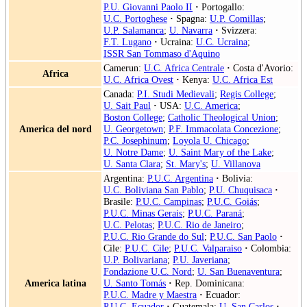
P.U. Giovanni Paolo II
·
Portogallo:
U.C. Portoghese
·
Spagna:
U.P. Comillas
;
U.P. Salamanca
;
U. Navarra
·
Svizzera:
F.T. Lugano
·
Ucraina:
U.C. Ucraina
;
ISSR San Tommaso d'Aquino
Camerun:
U.C. Africa Centrale
·
Costa d'Avorio:
Africa
U.C. Africa Ovest
·
Kenya:
U.C. Africa Est
Canada:
P.I. Studi Medievali
;
Regis College
;
U. Sait Paul
·
USA:
U.C. America
;
Boston College
;
Catholic Theological Union
;
America del nord
U. Georgetown
;
P.F. Immacolata Concezione
;
P.C. Josephinum
;
Loyola U. Chicago
;
U. Notre Dame
;
U. Saint Mary of the Lake
;
U. Santa Clara
;
St. Mary's
;
U. Villanova
Argentina:
P.U.C. Argentina
·
Bolivia:
U.C. Boliviana San Pablo
;
P.U. Chuquisaca
·
Brasile:
P.U.C. Campinas
;
P.U.C. Goiás
;
P.U.C. Minas Gerais
;
P.U.C. Paraná
;
U.C. Pelotas
;
P.U.C. Rio de Janeiro
;
P.U.C. Rio Grande do Sul
;
P.U.C. San Paolo
·
Cile:
P.U.C. Cile
;
P.U.C. Valparaiso
·
Colombia:
U.P. Bolivariana
;
P.U. Javeriana
;
Fondazione U.C. Nord
;
U. San Buenaventura
;
America latina
U. Santo Tomás
·
Rep. Dominicana:
P.U.C. Madre y Maestra
·
Ecuador:
P.U.C. Ecuador
·
Guatemala:
U. San Carlos
·