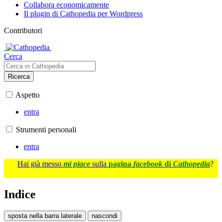
Collabora economicamente
Il plugin di Cathopedia per Wordpress
Contributori
Cerca
Ricerca
Aspetto
entra
Strumenti personali
entra
Hai già messo
mi piace
sulla
pagina
facebook
di
Cathopedia
?
Indice
sposta nella barra laterale
nascondi