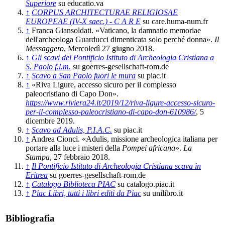
Superiore
su educatio.va
↑
CORPUS ARCHITECTURAE RELIGIOSAE
EUROPEAE (IV-X saec.) - C A R E
su care.huma-num.fr
↑
Franca Giansoldati. «Vaticano, la damnatio memoriae
dell'archeologa Guarducci dimenticata solo perché donna».
Il
Messaggero
, Mercoledì 27 giugno 2018.
↑
Gli scavi del Pontificio Istituto di Archeologia Cristiana a
S. Paolo f.l.m.
su goerres-gesellschaft-rom.de
↑
Scavo a San Paolo fuori le mura
su piac.it
↑
«Riva Ligure, accesso sicuro per il complesso
paleocristiano di Capo Don».
https://www.riviera24.it/2019/12/riva-ligure-accesso-sicuro-
per-il-complesso-paleocristiano-di-capo-don-610986/
, 5
dicembre 2019.
↑
Scavo ad Adulis, P.I.A.C.
su piac.it
↑
Andrea Cionci. «Adulis, missione archeologica italiana per
portare alla luce i misteri della
Pompei africana
».
La
Stampa
, 27 febbraio 2018.
↑
Il Pontificio Istituto di Archeologia Cristiana scava in
Eritrea
su goerres-gesellschaft-rom.de
↑
Catalogo Biblioteca PIAC
su catalogo.piac.it
↑
Piac Libri, tutti i libri editi da Piac
su unilibro.it
Bibliografia