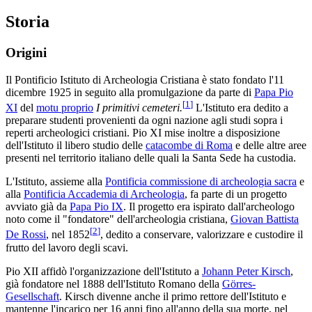
Storia
Origini
Il Pontificio Istituto di Archeologia Cristiana è stato fondato l'11
dicembre 1925 in seguito alla promulgazione da parte di
Papa Pio
[
1
]
XI
del
motu proprio
I primitivi cemeteri.
L'Istituto era dedito a
preparare studenti provenienti da ogni nazione agli studi sopra i
reperti archeologici cristiani. Pio XI mise inoltre a disposizione
dell'Istituto il libero studio delle
catacombe di Roma
e delle altre aree
presenti nel territorio italiano delle quali la Santa Sede ha custodia.
L'Istituto, assieme alla
Pontificia commissione di archeologia sacra
e
alla
Pontificia Accademia di Archeologia
, fa parte di un progetto
avviato già da
Papa Pio IX
. Il progetto era ispirato dall'archeologo
noto come il "fondatore" dell'archeologia cristiana,
Giovan Battista
[
2
]
De Rossi
, nel 1852
, dedito a conservare, valorizzare e custodire il
frutto del lavoro degli scavi.
Pio XII affidò l'organizzazione dell'Istituto a
Johann Peter Kirsch
,
già fondatore nel 1888 dell'Istituto Romano della
Görres-
Gesellschaft
. Kirsch divenne anche il primo rettore dell'Istituto e
mantenne l'incarico per 16 anni fino all'anno della sua morte, nel