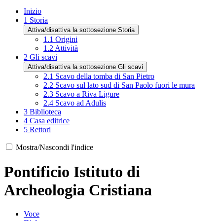
Inizio
1
Storia
Attiva/disattiva la sottosezione Storia
1.1
Origini
1.2
Attività
2
Gli scavi
Attiva/disattiva la sottosezione Gli scavi
2.1
Scavo della tomba di San Pietro
2.2
Scavo sul lato sud di San Paolo fuori le mura
2.3
Scavo a Riva Ligure
2.4
Scavo ad Adulis
3
Biblioteca
4
Casa editrice
5
Rettori
Mostra/Nascondi l'indice
Pontificio Istituto di
Archeologia Cristiana
Voce