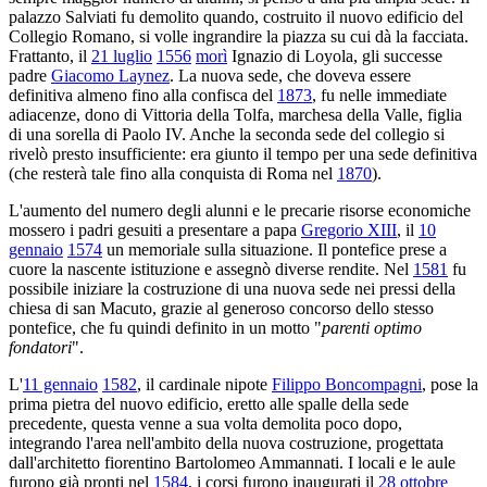
palazzo Salviati fu demolito quando, costruito il nuovo edificio del
Collegio Romano, si volle ingrandire la piazza su cui dà la facciata.
Frattanto, il
21 luglio
1556
morì
Ignazio di Loyola, gli successe
padre
Giacomo Laynez
. La nuova sede, che doveva essere
definitiva almeno fino alla confisca del
1873
, fu nelle immediate
adiacenze, dono di Vittoria della Tolfa, marchesa della Valle, figlia
di una sorella di Paolo IV. Anche la seconda sede del collegio si
rivelò presto insufficiente: era giunto il tempo per una sede definitiva
(che resterà tale fino alla conquista di Roma nel
1870
).
L'aumento del numero degli alunni e le precarie risorse economiche
mossero i padri gesuiti a presentare a papa
Gregorio XIII
, il
10
gennaio
1574
un memoriale sulla situazione. Il pontefice prese a
cuore la nascente istituzione e assegnò diverse rendite. Nel
1581
fu
possibile iniziare la costruzione di una nuova sede nei pressi della
chiesa di san Macuto, grazie al generoso concorso dello stesso
pontefice, che fu quindi definito in un motto "
parenti optimo
fondatori
".
L'
11 gennaio
1582
, il cardinale nipote
Filippo Boncompagni
, pose la
prima pietra del nuovo edificio, eretto alle spalle della sede
precedente, questa venne a sua volta demolita poco dopo,
integrando l'area nell'ambito della nuova costruzione, progettata
dall'architetto fiorentino Bartolomeo Ammannati. I locali e le aule
furono già pronti nel
1584
, i corsi furono inaugurati il
28 ottobre