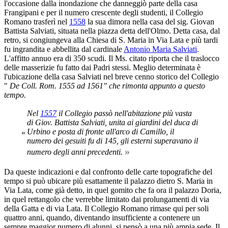
l'occasione dalla inondazione che danneggiò parte della casa
Frangipani e per il numero crescente degli studenti, il Collegio
Romano trasferì nel
1558
la sua dimora nella casa del sig. Giovan
Battista Salviati, situata nella piazza detta dell'Olmo. Detta casa, dal
retro, si congiungeva alla Chiesa di S. Maria in Via Lata e più tardi
fu ingrandita e abbellita dal cardinale
Antonio Maria Salviati
.
L'affitto annuo era di 350 scudi. Il Ms. citato riporta che il traslocco
delle masserizie fu fatto dai Padri stessi. Meglio determinata è
l'ubicazione della casa Salviati nel breve cenno storico del Collegio
"
De Coll. Rom. 1555 ad 1561" che rimonta appunto a questo
tempo.
Nel
1557
il Collegio passò nell'abitazione più vasta
di Giov. Battista Salviati, unita ai giardini del duca di
Urbino e posta di fronte all'arco di Camillo, il
«
numero dei gesuiti fu di 145, gli esterni superavano il
»
numero degli anni precedenti.
Da queste indicazioni e dal confronto delle carte topografiche del
tempo si può ubicare più esattamente il palazzo dietro S. Maria in
Via Lata, come già detto, in quel gomito che fa ora il palazzo Doria,
in quel rettangolo che verrebbe limitato dai prolungamenti di via
della Gatta e di via Lata. Il Collegio Romano rimase qui per soli
quattro anni, quando, diventando insufficiente a contenere un
sempre maggior numero di alunni, si pensò a una più ampia sede. Il