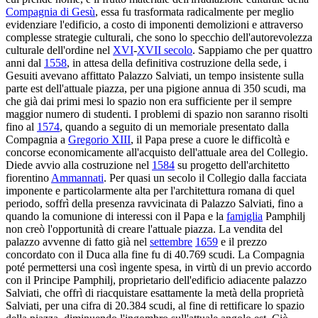
Compagnia di Gesù
, essa fu trasformata radicalmente per meglio
evidenziare l'edificio, a costo di imponenti demolizioni e attraverso
complesse strategie culturali, che sono lo specchio dell'autorevolezza
culturale dell'ordine nel
XVI
-
XVII secolo
. Sappiamo che per quattro
anni dal
1558
, in attesa della definitiva costruzione della sede, i
Gesuiti avevano affittato Palazzo Salviati, un tempo insistente sulla
parte est dell'attuale piazza, per una pigione annua di 350 scudi, ma
che già dai primi mesi lo spazio non era sufficiente per il sempre
maggior numero di studenti. I problemi di spazio non saranno risolti
fino al
1574
, quando a seguito di un memoriale presentato dalla
Compagnia a
Gregorio XIII
, il Papa prese a cuore le difficoltà e
concorse economicamente all'acquisto dell'attuale area del Collegio.
Diede avvio alla costruzione nel
1584
su progetto dell'architetto
fiorentino
Ammannati
. Per quasi un secolo il Collegio dalla facciata
imponente e particolarmente alta per l'architettura romana di quel
periodo, soffrì della presenza ravvicinata di Palazzo Salviati, fino a
quando la comunione di interessi con il Papa e la
famiglia
Pamphilj
non creò l'opportunità di creare l'attuale piazza. La vendita del
palazzo avvenne di fatto già nel
settembre
1659
e il prezzo
concordato con il Duca alla fine fu di 40.769 scudi. La Compagnia
poté permettersi una così ingente spesa, in virtù di un previo accordo
con il Principe Pamphilj, proprietario dell'edificio adiacente palazzo
Salviati, che offrì di riacquistare esattamente la metà della proprietà
Salviati, per una cifra di 20.384 scudi, al fine di rettificare lo spazio