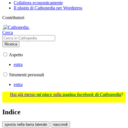
Collabora economicamente
Il plugin di Cathopedia per Wordpress
Contributori
Cerca
Ricerca
Aspetto
entra
Strumenti personali
entra
Hai già messo
mi piace
sulla
pagina
facebook
di
Cathopedia
?
Indice
sposta nella barra laterale
nascondi