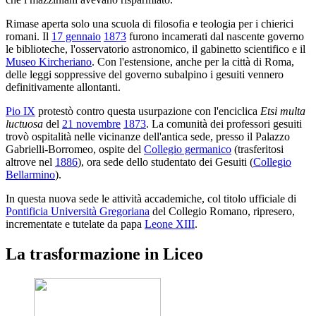
Rimase aperta solo una scuola di filosofia e teologia per i chierici
romani. Il
17 gennaio
1873
furono incamerati dal nascente governo
le biblioteche, l'osservatorio astronomico, il gabinetto scientifico e il
Museo Kircheriano
. Con l'estensione, anche per la città di Roma,
delle leggi soppressive del governo subalpino i gesuiti vennero
definitivamente allontanti.
Pio IX
protestò contro questa usurpazione con l'enciclica
Etsi multa
luctuosa
del
21 novembre
1873
. La comunità dei professori gesuiti
trovò ospitalità nelle vicinanze dell'antica sede, presso il Palazzo
Gabrielli-Borromeo, ospite del
Collegio germanico
(trasferitosi
altrove nel
1886
), ora sede dello studentato dei Gesuiti (
Collegio
Bellarmino
).
In questa nuova sede le attività accademiche, col titolo ufficiale di
Pontificia Università Gregoriana
del Collegio Romano, ripresero,
incrementate e tutelate da papa
Leone XIII
.
La trasformazione in Liceo