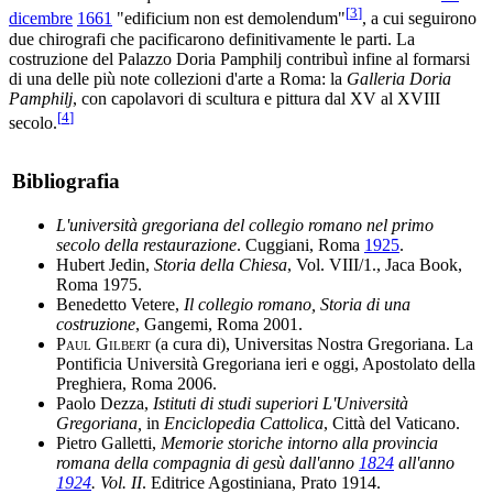
[
3
]
dicembre
1661
"edificium non est demolendum"
, a cui seguirono
due chirografi che pacificarono definitivamente le parti. La
costruzione del Palazzo Doria Pamphilj contribuì infine al formarsi
di una delle più note collezioni d'arte a Roma: la
Galleria Doria
Pamphilj
, con capolavori di scultura e pittura dal XV al XVIII
[
4
]
secolo.
Bibliografia
L'università gregoriana del collegio romano nel primo
secolo della restaurazione
. Cuggiani, Roma
1925
.
Hubert Jedin,
Storia della Chiesa
, Vol. VIII/1., Jaca Book,
Roma 1975.
Benedetto Vetere,
Il collegio romano, Storia di una
costruzione
, Gangemi, Roma 2001.
Paul Gilbert
(a cura di), Universitas Nostra Gregoriana. La
Pontificia Università Gregoriana ieri e oggi, Apostolato della
Preghiera, Roma 2006.
Paolo Dezza,
Istituti di studi superiori L'Università
Gregoriana,
in
Enciclopedia Cattolica
, Città del Vaticano.
Pietro Galletti,
Memorie storiche intorno alla provincia
romana della compagnia di gesù dall'anno
1824
all'anno
1924
. Vol. II
. Editrice Agostiniana, Prato 1914.