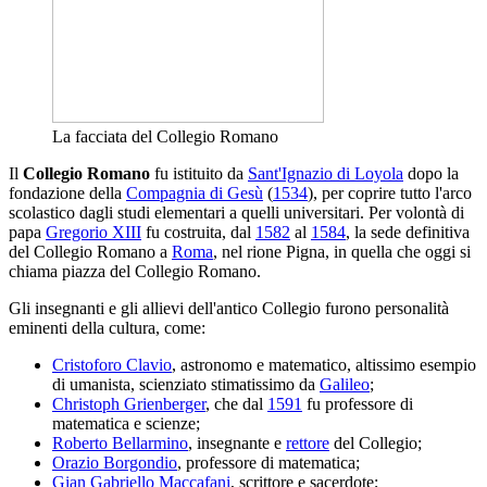
La facciata del Collegio Romano
Il
Collegio Romano
fu istituito da
Sant'Ignazio di Loyola
dopo la
fondazione della
Compagnia di Gesù
(
1534
), per coprire tutto l'arco
scolastico dagli studi elementari a quelli universitari. Per volontà di
papa
Gregorio XIII
fu costruita, dal
1582
al
1584
, la sede definitiva
del Collegio Romano a
Roma
, nel rione Pigna, in quella che oggi si
chiama piazza del Collegio Romano.
Gli insegnanti e gli allievi dell'antico Collegio furono personalità
eminenti della cultura, come:
Cristoforo Clavio
, astronomo e matematico, altissimo esempio
di umanista, scienziato stimatissimo da
Galileo
;
Christoph Grienberger
, che dal
1591
fu professore di
matematica e scienze;
Roberto Bellarmino
, insegnante e
rettore
del Collegio;
Orazio Borgondio
, professore di matematica;
Gian Gabriello Maccafani
, scrittore e sacerdote;