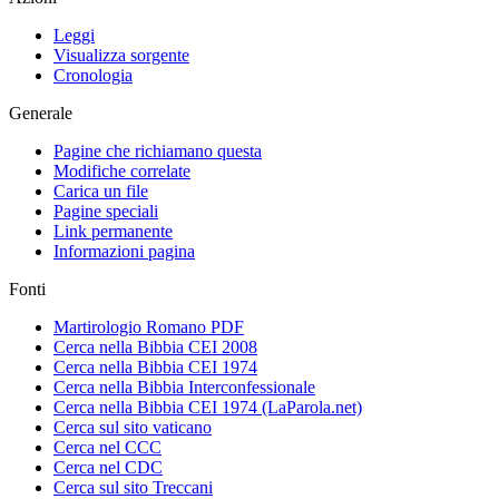
Leggi
Visualizza sorgente
Cronologia
Generale
Pagine che richiamano questa
Modifiche correlate
Carica un file
Pagine speciali
Link permanente
Informazioni pagina
Fonti
Martirologio Romano PDF
Cerca nella Bibbia CEI 2008
Cerca nella Bibbia CEI 1974
Cerca nella Bibbia Interconfessionale
Cerca nella Bibbia CEI 1974 (LaParola.net)
Cerca sul sito vaticano
Cerca nel CCC
Cerca nel CDC
Cerca sul sito Treccani