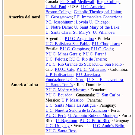
Canada:
P.I. Studi Medievali
;
Regis College
;
U. Sait Paul
·
USA:
U.C. America
;
Boston College
;
Catholic Theological Union
;
America del nord
U. Georgetown
;
P.F. Immacolata Concezione
;
P.C. Josephinum
;
Loyola U. Chicago
;
U. Notre Dame
;
U. Saint Mary of the Lake
;
U. Santa Clara
;
St. Mary's
;
U. Villanova
Argentina:
P.U.C. Argentina
·
Bolivia:
U.C. Boliviana San Pablo
;
P.U. Chuquisaca
·
Brasile:
P.U.C. Campinas
;
P.U.C. Goiás
;
P.U.C. Minas Gerais
;
P.U.C. Paraná
;
U.C. Pelotas
;
P.U.C. Rio de Janeiro
;
P.U.C. Rio Grande do Sul
;
P.U.C. San Paolo
·
Cile:
P.U.C. Cile
;
P.U.C. Valparaiso
·
Colombia:
U.P. Bolivariana
;
P.U. Javeriana
;
Fondazione U.C. Nord
;
U. San Buenaventura
;
America latina
U. Santo Tomás
·
Rep. Dominicana:
P.U.C. Madre y Maestra
·
Ecuador:
P.U.C. Ecuador
·
Guatemala:
U. San Carlos
·
Messico:
U.P. Messico
·
Panama:
U.C. Santa María La Antigua
·
Paraguay:
U.C. Nuestra Señora de la Asunción
·
Perù:
P.U.C. Perù
;
U. Antonio Ruiz de Montoya
·
Porto
Rico:
U. Bayamón
;
P.U.C. Porto Rico
·
Uruguay:
U.C. Uruguay
·
Venezuela:
U.C. Andrés Bello
;
P.U.C. Santa Rosa