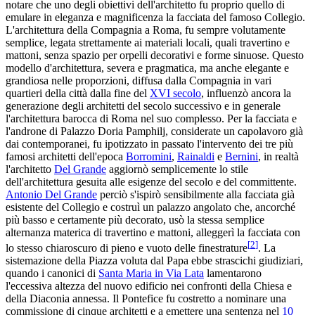
notare che uno degli obiettivi dell'architetto fu proprio quello di
emulare in eleganza e magnificenza la facciata del famoso Collegio.
L'architettura della Compagnia a Roma, fu sempre volutamente
semplice, legata strettamente ai materiali locali, quali travertino e
mattoni, senza spazio per orpelli decorativi e forme sinuose. Questo
modello d'architettura, severa e pragmatica, ma anche elegante e
grandiosa nelle proporzioni, diffusa dalla Compagnia in vari
quartieri della città dalla fine del
XVI secolo
, influenzò ancora la
generazione degli architetti del secolo successivo e in generale
l'architettura barocca di Roma nel suo complesso. Per la facciata e
l'androne di Palazzo Doria Pamphilj, considerate un capolavoro già
dai contemporanei, fu ipotizzato in passato l'intervento dei tre più
famosi architetti dell'epoca
Borromini
,
Rainaldi
e
Bernini
, in realtà
l'architetto
Del Grande
aggiornò semplicemente lo stile
dell'architettura gesuita alle esigenze del secolo e del committente.
Antonio Del Grande
perciò s'ispirò sensibilmente alla facciata già
esistente del Collegio e costruì un palazzo angolato che, ancorché
più basso e certamente più decorato, usò la stessa semplice
alternanza materica di travertino e mattoni, alleggerì la facciata con
[
2
]
lo stesso chiaroscuro di pieno e vuoto delle finestrature
. La
sistemazione della Piazza voluta dal Papa ebbe strascichi giudiziari,
quando i canonici di
Santa Maria in Via Lata
lamentarono
l'eccessiva altezza del nuovo edificio nei confronti della Chiesa e
della Diaconia annessa. Il Pontefice fu costretto a nominare una
commissione di cinque architetti e a emettere una sentenza nel
10