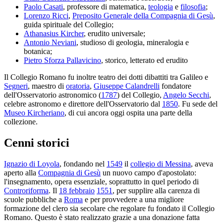
Paolo Casati
, professore di matematica,
teologia
e
filosofia
;
Lorenzo Ricci
,
Preposito Generale della Compagnia di Gesù
,
guida spirituale del Collegio;
Athanasius Kircher
, erudito universale;
Antonio Neviani
, studioso di geologia, mineralogia e
botanica;
Pietro Sforza Pallavicino
, storico, letterato ed erudito
Il Collegio Romano fu inoltre teatro dei dotti dibattiti tra Galileo e
Segneri
, maestro di
oratoria
,
Giuseppe Calandrelli
fondatore
dell'Osservatorio astronomico (
1787
) del Collegio,
Angelo Secchi
,
celebre astronomo e direttore dell'Osservatorio dal
1850
. Fu sede del
Museo Kircheriano
, di cui ancora oggi ospita una parte della
collezione.
Cenni storici
Ignazio di Loyola
, fondando nel
1549
il
collegio di Messina
, aveva
aperto alla
Compagnia di Gesù
un nuovo campo d'apostolato:
l'insegnamento, opera essenziale, soprattutto in quel periodo di
Controriforma
. Il
18 febbraio
1551
, per supplire alla carenza di
scuole pubbliche a
Roma
e per provvedere a una migliore
formazione del clero sia secolare che regolare fu fondato il Collegio
Romano. Questo è stato realizzato grazie a una donazione fatta