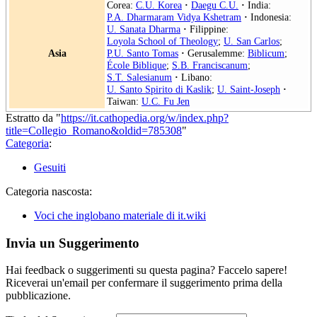
Corea:
C.U. Korea
·
Daegu C.U.
·
India:
P.A. Dharmaram Vidya Kshetram
·
Indonesia:
U. Sanata Dharma
·
Filippine:
Loyola School of Theology
;
U. San Carlos
;
Asia
P.U. Santo Tomas
·
Gerusalemme:
Biblicum
;
École Biblique
;
S.B. Franciscanum
;
S.T. Salesianum
·
Libano:
U. Santo Spirito di Kaslik
;
U. Saint-Joseph
·
Taiwan:
U.C. Fu Jen
Estratto da "
https://it.cathopedia.org/w/index.php?
title=Collegio_Romano&oldid=785308
"
Categoria
:
Gesuiti
Categoria nascosta:
Voci che inglobano materiale di it.wiki
Invia un Suggerimento
Hai feedback o suggerimenti su questa pagina? Faccelo sapere!
Riceverai un'email per confermare il suggerimento prima della
pubblicazione.