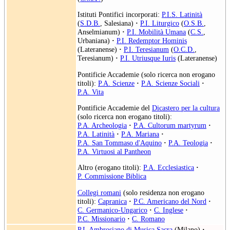
Istituti Pontifici incorporati:
P.I.S. Latinità
(
S.D.B.
, Salesiana)
·
P.I. Liturgico
(
O.S.B.
,
Anselmianum)
·
P.I. Mobilità Umana
(
C.S.
,
Urbaniana)
·
P.I. Redemptor Hominis
(Lateranense)
·
P.I. Teresianum
(
O.C.D.
,
Teresianum)
·
P.I. Utriusque Iuris
(Lateranense)
Pontificie Accademie (solo ricerca non erogano
titoli):
P.A. Scienze
·
P.A. Scienze Sociali
·
P.A. Vita
Pontificie Accademie del
Dicastero per la cultura
(solo ricerca non erogano titoli):
P.A. Archeologia
·
P.A. Cultorum martyrum
·
P.A. Latinità
·
P.A. Mariana
·
P.A. San Tommaso d'Aquino
·
P.A. Teologia
·
P.A. Virtuosi al Pantheon
Altro (erogano titoli):
P.A. Ecclesiastica
·
P. Commissione Biblica
Collegi romani
(solo residenza non erogano
titoli):
Capranica
·
P.C. Americano del Nord
·
C. Germanico-Ungarico
·
C. Inglese
·
P.C. Missionario
·
C. Romano
P.I. Ambrosiano di Musica Sacra
(Milano)
·