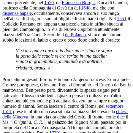
l'anno precedente, nel
1550
, da
Francesco Borgia
, Duca di Gandia,
professo della Compagnia di Gesù fin dal
1548
, ma che con
dispensa papale
, occultamente, conservava ancora il suo rango
nell'attesa di sbrigare i suoi obblighi e di sistemare i figli. Nel
1551
il
Collegio Romano era appena una piccola casa in affitto situata ai
piedi del Campidoglio, in Via di Nuova Capitolina attualmente
piazza dell'Ara Coeli. Secondo il
de Polanco
, si incominciarono
subito le lezioni di latino e greco e poco dopo anche di ebraico:
Vi si insegnava ancora la dottrina cristiana e sopra
la porta delle scuole vi era scritto in una tabella:
«
scuola di grammatica, d'umanità e di dottrina
»
cristiana, gratis.
Primi alunni gesuiti furono Edmondo Augerio francese, Emmanuele
Gomez portoghese, Giovanni Egnazi fiorentino, ed Emerio de Bonis
mantovano. Ben presto però, diventando lo spazio esiguo per il
notevole afflusso di studenti, Ignazio pensò di utilizzare un'altra
abitazione più comoda e più adatta a ricevere un sempre maggior
numero di alunni. Senza lasciare il centro di Roma, nel
settembre
1551
prese in affitto una casa situata fra piazza del Gesù e la
chiesa
della Minerva
, in una via ora detta del Gesù., di fronte, come dice il
Ms. "
Origini d. C. R.
", al palazzo dei Signori Muti, passato poi in
proprietà del Duca d'Acquasparta. Al tempo del compilatore del
manoscritto (circa l'anno
1770
), questa seconda abitazione del