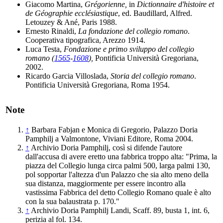
Giacomo Martina,
Grégorienne,
in
Dictionnaire d'histoire et
de Géographie ecclésiastique
, ed. Baudillard, Alfred.
Letouzey & Ané, Paris 1988.
Ernesto Rinaldi,
La fondazione del collegio romano
.
Cooperativa tipografica, Arezzo 1914.
Luca Testa,
Fondazione e primo sviluppo del collegio
romano (
1565
-
1608
),
Pontificia Università Gregoriana,
2002.
Ricardo Garcia Villoslada,
Storia del collegio romano
.
Pontificia Università Gregoriana, Roma 1954.
Note
↑
Barbara Fabjan e Monica di Gregorio, Palazzo Doria
Pamphilj a Valmontone, Viviani Editore, Roma 2004.
↑
Archivio Doria Pamphilj, così si difende l'autore
dall'accusa di avere eretto una fabbrica troppo alta: "Prima, la
piazza del Collegio lunga circa palmi 500, larga palmi 130,
pol sopportar l'altezza d'un Palazzo che sia alto meno della
sua distanza, maggiormente per essere incontro alla
vastissima Fabbrica del detto Collegio Romano quale è alto
con la sua balaustrata p. 170."
↑
Archivio Doria Pamphilj Landi, Scaff. 89, busta 1, int. 6,
perizia al fol. 134.