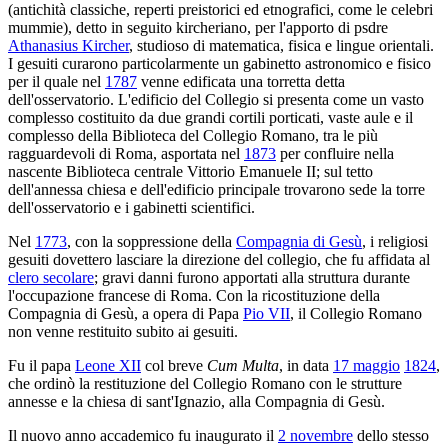
(antichità classiche, reperti preistorici ed etnografici, come le celebri
mummie), detto in seguito kircheriano, per l'apporto di psdre
Athanasius Kircher
, studioso di matematica, fisica e lingue orientali.
I gesuiti curarono particolarmente un gabinetto astronomico e fisico
per il quale nel
1787
venne edificata una torretta detta
dell'osservatorio. L'edificio del Collegio si presenta come un vasto
complesso costituito da due grandi cortili porticati, vaste aule e il
complesso della Biblioteca del Collegio Romano, tra le più
ragguardevoli di Roma, asportata nel
1873
per confluire nella
nascente Biblioteca centrale Vittorio Emanuele II; sul tetto
dell'annessa chiesa e dell'edificio principale trovarono sede la torre
dell'osservatorio e i gabinetti scientifici.
Nel
1773
, con la soppressione della
Compagnia di Gesù
, i religiosi
gesuiti dovettero lasciare la direzione del collegio, che fu affidata al
clero secolare
; gravi danni furono apportati alla struttura durante
l'occupazione francese di Roma. Con la ricostituzione della
Compagnia di Gesù, a opera di Papa
Pio VII
, il Collegio Romano
non venne restituito subito ai gesuiti.
Fu il papa
Leone XII
col breve
Cum Multa
, in data
17 maggio
1824
,
che ordinò la restituzione del Collegio Romano con le strutture
annesse e la chiesa di sant'Ignazio, alla Compagnia di Gesù.
Il nuovo anno accademico fu inaugurato il
2 novembre
dello stesso