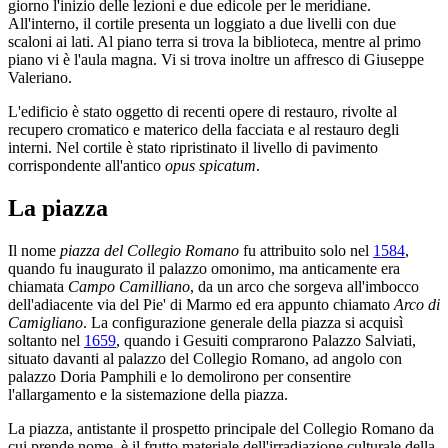
giorno l'inizio delle lezioni e due edicole per le meridiane.
All'interno, il cortile presenta un loggiato a due livelli con due
scaloni ai lati. Al piano terra si trova la biblioteca, mentre al primo
piano vi è l'aula magna. Vi si trova inoltre un affresco di Giuseppe
Valeriano.
L'edificio è stato oggetto di recenti opere di restauro, rivolte al
recupero cromatico e materico della facciata e al restauro degli
interni. Nel cortile è stato ripristinato il livello di pavimento
corrispondente all'antico
opus spicatum
.
La piazza
Il nome
piazza del Collegio Romano
fu attribuito solo nel
1584
,
quando fu inaugurato il palazzo omonimo, ma anticamente era
chiamata
Campo Camilliano
, da un arco che sorgeva all'imbocco
dell'adiacente via del Pie' di Marmo ed era appunto chiamato
Arco di
Camigliano
. La configurazione generale della piazza si acquisì
soltanto nel
1659
, quando i Gesuiti comprarono Palazzo Salviati,
situato davanti al palazzo del Collegio Romano, ad angolo con
palazzo Doria Pamphili e lo demolirono per consentire
l'allargamento e la sistemazione della piazza.
La piazza, antistante il prospetto principale del Collegio Romano da
cui prende nome, è il frutto materiale dell'irradiazione culturale della