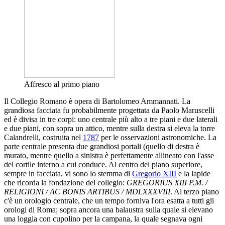
Affresco al primo piano
Il Collegio Romano è opera di Bartolomeo Ammannati. La
grandiosa facciata fu probabilmente progettata da Paolo Maruscelli
ed è divisa in tre corpi: uno centrale più alto a tre piani e due laterali
e due piani, con sopra un attico, mentre sulla destra si eleva la torre
Calandrelli, costruita nel
1787
per le osservazioni astronomiche. La
parte centrale presenta due grandiosi portali (quello di destra è
murato, mentre quello a sinistra è perfettamente allineato con l'asse
del cortile interno a cui conduce. Al centro del piano superiore,
sempre in facciata, vi sono lo stemma di
Gregorio XIII
e la lapide
che ricorda la fondazione del collegio:
GREGORIUS XIII P.M. /
RELIGIONI / AC BONIS ARTIBUS / MDLXXXVIII
. Al terzo piano
c'è un orologio centrale, che un tempo forniva l'ora esatta a tutti gli
orologi di Roma; sopra ancora una balaustra sulla quale si elevano
una loggia con cupolino per la campana, la quale segnava ogni