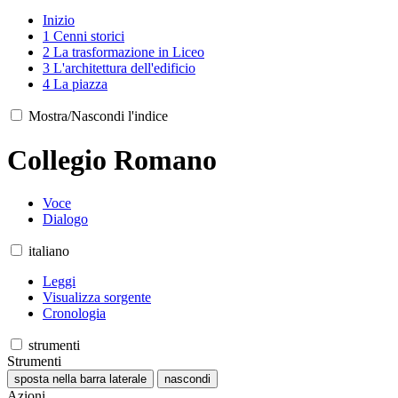
Inizio
1
Cenni storici
2
La trasformazione in Liceo
3
L'architettura dell'edificio
4
La piazza
Mostra/Nascondi l'indice
Collegio Romano
Voce
Dialogo
italiano
Leggi
Visualizza sorgente
Cronologia
strumenti
Strumenti
sposta nella barra laterale
nascondi
Azioni