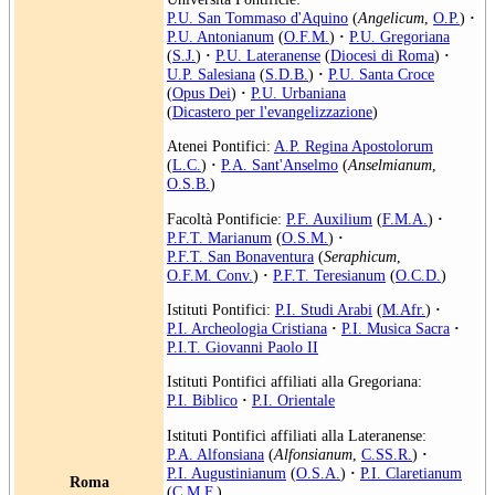
P.U. San Tommaso d'Aquino
(
Angelicum
,
O.P.
)
·
P.U. Antonianum
(
O.F.M.
)
·
P.U. Gregoriana
(
S.J.
)
·
P.U. Lateranense
(
Diocesi di Roma
)
·
U.P. Salesiana
(
S.D.B.
)
·
P.U. Santa Croce
(
Opus Dei
)
·
P.U. Urbaniana
(
Dicastero per l'evangelizzazione
)
Atenei Pontifici:
A.P. Regina Apostolorum
(
L.C.
)
·
P.A. Sant'Anselmo
(
Anselmianum
,
O.S.B.
)
Facoltà Pontificie:
P.F. Auxilium
(
F.M.A.
)
·
P.F.T. Marianum
(
O.S.M.
)
·
P.F.T. San Bonaventura
(
Seraphicum
,
O.F.M. Conv.
)
·
P.F.T. Teresianum
(
O.C.D.
)
Istituti Pontifici:
P.I. Studi Arabi
(
M.Afr.
)
·
P.I. Archeologia Cristiana
·
P.I. Musica Sacra
·
P.I.T. Giovanni Paolo II
Istituti Pontifici affiliati alla Gregoriana:
P.I. Biblico
·
P.I. Orientale
Istituti Pontifici affiliati alla Lateranense:
P.A. Alfonsiana
(
Alfonsianum
,
C.SS.R.
)
·
P.I. Augustinianum
(
O.S.A.
)
·
P.I. Claretianum
Roma
(
C.M.F.
)