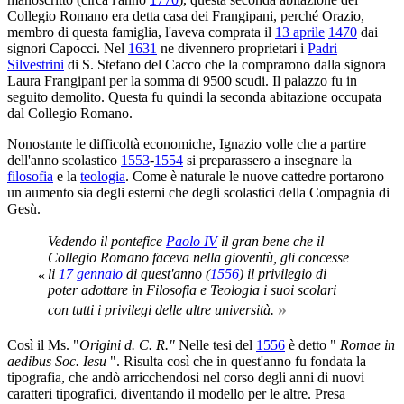
Collegio Romano era detta casa dei Frangipani, perché Orazio,
membro di questa famiglia, l'aveva comprata il
13 aprile
1470
dai
signori Capocci. Nel
1631
ne divennero proprietari i
Padri
Silvestrini
di S. Stefano del Cacco che la comprarono dalla signora
Laura Frangipani per la somma di 9500 scudi. Il palazzo fu in
seguito demolito. Questa fu quindi la seconda abitazione occupata
dal Collegio Romano.
Nonostante le difficoltà economiche, Ignazio volle che a partire
dell'anno scolastico
1553
-
1554
si preparassero a insegnare la
filosofia
e la
teologia
. Come è naturale le nuove cattedre portarono
un aumento sia degli esterni che degli scolastici della Compagnia di
Gesù.
Vedendo il pontefice
Paolo IV
il gran bene che il
Collegio Romano faceva nella gioventù, gli concesse
li
17 gennaio
di quest'anno (
1556
) il privilegio di
«
poter adottare in Filosofia e Teologia i suoi scolari
»
con tutti i privilegi delle altre università.
Così il Ms. "
Origini d. C. R."
Nelle tesi del
1556
è detto "
Romae in
aedibus Soc. Iesu
". Risulta così che in quest'anno fu fondata la
tipografia, che andò arricchendosi nel corso degli anni di nuovi
caratteri tipografici, diventando il modello per le altre. Presa