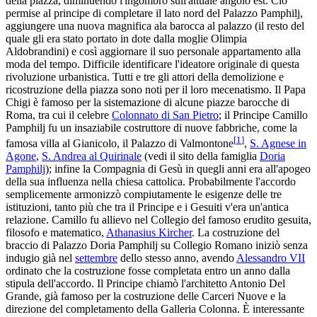
della piazza, diminuendo l'ingombro sull'attuale angolo est. Ciò
permise al principe di completare il lato nord del Palazzo Pamphilj,
aggiungere una nuova magnifica ala barocca al palazzo (il resto del
quale gli era stato portato in dote dalla moglie Olimpia
Aldobrandini) e così aggiornare il suo personale appartamento alla
moda del tempo. Difficile identificare l'ideatore originale di questa
rivoluzione urbanistica. Tutti e tre gli attori della demolizione e
ricostruzione della piazza sono noti per il loro mecenatismo. Il Papa
Chigi è famoso per la sistemazione di alcune piazze barocche di
Roma, tra cui il celebre
Colonnato di San Pietro
; il Principe Camillo
Pamphilj fu un insaziabile costruttore di nuove fabbriche, come la
[
1
]
famosa villa al Gianicolo, il Palazzo di Valmontone
,
S. Agnese in
Agone
,
S. Andrea al Quirinale
(vedi il sito della famiglia
Doria
Pamphilj
); infine la Compagnia di Gesù in quegli anni era all'apogeo
della sua influenza nella chiesa cattolica. Probabilmente l'accordo
semplicemente armonizzò compiutamente le esigenze delle tre
istituzioni, tanto più che tra il Principe e i Gesuiti v'era un'antica
relazione. Camillo fu allievo nel Collegio del famoso erudito gesuita,
filosofo e matematico,
Athanasius Kircher
. La costruzione del
braccio di Palazzo Doria Pamphilj su Collegio Romano iniziò senza
indugio già nel
settembre
dello stesso anno, avendo
Alessandro VII
ordinato che la costruzione fosse completata entro un anno dalla
stipula dell'accordo. Il Principe chiamò l'architetto Antonio Del
Grande, già famoso per la costruzione delle Carceri Nuove e la
direzione del completamento della Galleria Colonna. È interessante