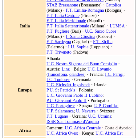
STAB Bressanone
(Bressanone)
·
Cattolica
(Milano)
·
F.T. Emilia-Romagna
(Bologna)
·
F.T. Italia Centrale
(Firenze)
·
F.T. Italia Meridionale
(Napoli)
·
Italia
F.T. Italia Settentrionale
(Milano)
·
LUMSA
·
F.T. Pugliese
(Bari)
·
U.C. Sacro Cuore
(Milano)
·
I. Santa Giustina
(Padova)
·
F.T. Sardegna
(Cagliari)
·
F.T. Sicilia
(Palermo)
·
I.U. Sophia
(Loppiano)
·
F.T. Triveneto
(Padova)
Albania:
U.C. Nostra Signora del Buon Consiglio
·
Austria:
Linz
·
Belgio:
U.C. Lovanio
(
francofona
,
olandese
)
·
Francia:
I.C. Parigi
;
I.C. Toulouse
·
Germania:
U.C. Eichstätt-Ingolstadt
·
Irlanda:
Europa
P.U. St Patrick's
·
Polonia:
U.C. Giovanni Paolo II Lublino
;
P.U. Giovanni Paolo II
·
Portogallo:
U.C. Portoghese
·
Spagna:
U.P. Comillas
;
U.P. Salamanca
;
U. Navarra
·
Svizzera:
F.T. Lugano
·
Ucraina:
U.C. Ucraina
;
ISSR San Tommaso d'Aquino
Camerun:
U.C. Africa Centrale
·
Costa d'Avorio:
Africa
U.C. Africa Ovest
·
Kenya:
U.C. Africa Est