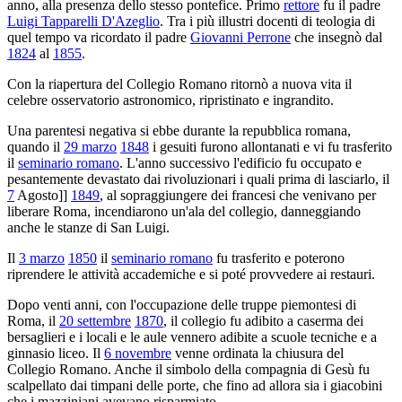
anno, alla presenza dello stesso pontefice. Primo
rettore
fu il padre
Luigi Tapparelli D'Azeglio
. Tra i più illustri docenti di teologia di
quel tempo va ricordato il padre
Giovanni Perrone
che insegnò dal
1824
al
1855
.
Con la riapertura del Collegio Romano ritornò a nuova vita il
celebre osservatorio astronomico, ripristinato e ingrandito.
Una parentesi negativa si ebbe durante la repubblica romana,
quando il
29 marzo
1848
i gesuiti furono allontanati e vi fu trasferito
il
seminario romano
. L'anno successivo l'edificio fu occupato e
pesantemente devastato dai rivoluzionari i quali prima di lasciarlo, il
7
Agosto]]
1849
, al sopraggiungere dei francesi che venivano per
liberare Roma, incendiarono un'ala del collegio, danneggiando
anche le stanze di San Luigi.
Il
3 marzo
1850
il
seminario romano
fu trasferito e poterono
riprendere le attività accademiche e si poté provvedere ai restauri.
Dopo venti anni, con l'occupazione delle truppe piemontesi di
Roma, il
20 settembre
1870
, il collegio fu adibito a caserma dei
bersaglieri e i locali e le aule vennero adibite a scuole tecniche e a
ginnasio liceo. Il
6 novembre
venne ordinata la chiusura del
Collegio Romano. Anche il simbolo della compagnia di Gesù fu
scalpellato dai timpani delle porte, che fino ad allora sia i giacobini
che i mazziniani avevano risparmiato.