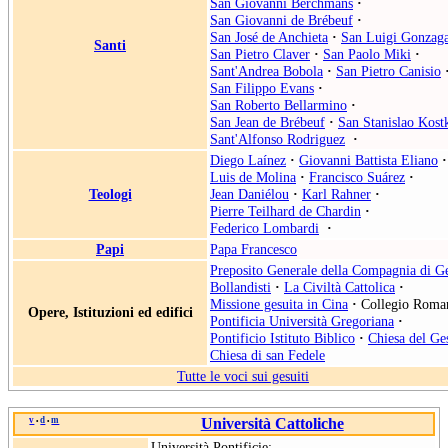
San Giovanni Berchmans
·
San Giovanni de Brébeuf
·
San José de Anchieta
·
San Luigi Gonzag
Santi
San Pietro Claver
·
San Paolo Miki
·
Sant'Andrea Bobola
·
San Pietro Canisio
San Filippo Evans
·
San Roberto Bellarmino
·
San Jean de Brébeuf
·
San Stanislao Kost
Sant'Alfonso Rodriguez
·
Diego Laínez
·
Giovanni Battista Eliano
·
Luis de Molina
·
Francisco Suárez
·
Teologi
Jean Daniélou
·
Karl Rahner
·
Pierre Teilhard de Chardin
·
Federico Lombardi
·
Papi
Papa Francesco
Preposito Generale della Compagnia di G
Bollandisti
·
La Civiltà Cattolica
·
Missione gesuita in Cina
·
Collegio Roma
Opere, Istituzioni ed edifici
Pontificia Università Gregoriana
·
Pontificio Istituto Biblico
·
Chiesa del Ge
Chiesa di san Fedele
Tutte le voci sui gesuiti
v
d
m
Università Cattoliche
•
•
Università Pontificie: