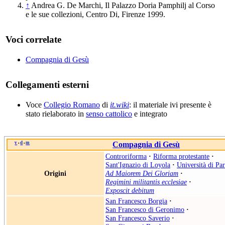
↑
Andrea G. De Marchi, Il Palazzo Doria Pamphilj al Corso
e le sue collezioni, Centro Di, Firenze 1999.
Voci correlate
Compagnia di Gesù
Collegamenti esterni
Voce
Collegio Romano
di
it.wiki
: il materiale ivi presente è
stato rielaborato in
senso cattolico
e integrato
v
d
m
Compagnia di Gesù
•
•
Controriforma
·
Riforma protestante
·
Sant'Ignazio di Loyola
·
Università di Par
Origini
Ad Maiorem Dei Gloriam
·
Regimini militantis ecclesiae
·
Exposcit debitum
San Francesco Borgia
·
San Francesco di Geronimo‎
·
San Francesco Saverio
·