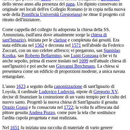
dello stesso anno alla presenza del
papa
. Un dipinto conservato in
originale nei locali dell'ex Collegio Romano (e in copia nella nuova
sede della
Pontificia Università Gregoriana
) ne ritrae il progetto col
ritratto dell'iniziatore.
Come cappella del collegio fu adoperata la chiesa della SS.
Annunziata, (sull'area dove attualmente sorge la
chiesa di
sant'Ignazio
), iniziata per le
clarisse
e completata dai gesuiti. Era
stata edificata nel
1562
e decorata nel
1571
nell'abside da Federico
Zuccari, con un suo celebre affresco; vi pregarono, san
Stanislao
Kostka
, san
Roberto Bellarmino
, san
Luigi Gonzaga
(che vi fu
anche sepolto, prima di essere traslato nel
1699
nell'attuale chiesa di
sant'Ignazio) e poi anche san
Giovanni Berchmans
. La chiesa si
presentava come un edificio di proporzioni modeste, a unica navata
rettangolare.
L'anno
1623
a seguito della
canonizzazione
di sant'Ignazio di
Loyola, il cardinale
Ludovico Ludovisi
, nipote di
Gregorio XV
,
decise di finanziare la costruzione di un vasto tempio per il culto del
nuovo santo. Progettò la nuova chiesa di Sant'Ignazio il gesuita
Orazio Grassi
e fu consacrata nel
1722
; la volta fu affrescata dal
pittore gesuita
Andrea Pozzo
, come pure la tela che sostituisce
l'ardita cupola progettata e mai realizzata.
Nel
1651
fu iniziata una raccolta di materiale di vario genere