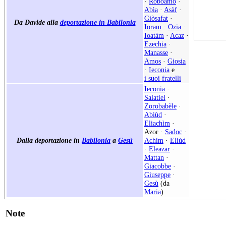
·
Roboamo
·
Abìa
·
Asàf
·
Giòsafat
·
Da Davide alla
deportazione in Babilonia
Ioram
·
Ozia
·
Ioatàm
·
Acaz
·
Ezechia
·
Manasse
·
Amos
·
Giosia
·
Ieconia
e
i suoi fratelli
Ieconia
·
Salatiel
·
Zorobabèle
·
Abiùd
·
Eliachìm
·
Azor
·
Sadoc
·
Dalla deportazione in
Babilonia
a
Gesù
Achim
·
Eliùd
·
Eleazar
·
Mattan
·
Giacobbe
·
Giuseppe
·
Gesù
(da
Maria
)
Note