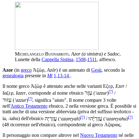
Michelangelo Buonarroti
,
Azor (a sinistra) e Sadoc
,
Lunette della
Cappella Sistina
,
1508
-
1511
, affresco.
Azor
(in
greco
Ἀζώρ
,
Azór
) è un antenato di
Gesù
, secondo la
genealogia
presente in
Mt
1,13-14
.
Il nome greco Ἀζώρ è attestato anche nelle varianti
Εζερ
,
Ezer
/
[?]
עַזֻּר
Ιαζερ
,
Iazer
, corrisponde al nome ebraico
‎(
‘azzur
)
/
[?]
עַזּוּר
‎(
‘azzur
)
, significa "aiuto". Il nome compare 3 volte
nell'
Antico Testamento
ebraico, 2 nella versione greca. È possibile si
tratti anche di una versione abbreviata (priva del suffisso teoforico -
[?]
[?]
עֲזַרְיָ֫הוּ
עֲזַרְיָה
ia, -iahu) dell'ebraico
‎(
‘azareyah
)
/
‎(
‘azareyahu
)
(48 ricorrenze nell'ebraico), corrispondente al greco Αζαριας.
Il personaggio non compare altrove nel
Nuovo Testamento
né nelle