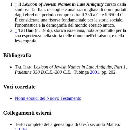
↑
Il
Lexicon of Jewish Names in Late Antiquity
curato dalla
studiosa Tal Ilan, raccoglie e analizza migliaia di nomi portati
dagli ebrei nel periodo compreso tra il 330 a.C. e il 650 d.C.
È considerata una risorsa fondamentale per la storia sociale,
l'onomastica e la demografia del mondo ebraico antico.
↑
Tal Ilan
(n. 1956), storica israeliana, nota soprattutto per la
sua esperienza nella storia delle donne nell'ebraismo, e nella
lessicografa.
Bibliografia
Tal Ilan
,
Lexicon of Jewish Names in Late Antiquity, Part 1,
Palestine 330 B.C.E.-200 C.E.
, Tubinga
2001
, pp. 202.
Voci correlate
Nomi ebraici del Nuovo Testamento
Collegamenti esterni
Testo completo della genealogia di Gesù secondo Matteo:
1,1-16