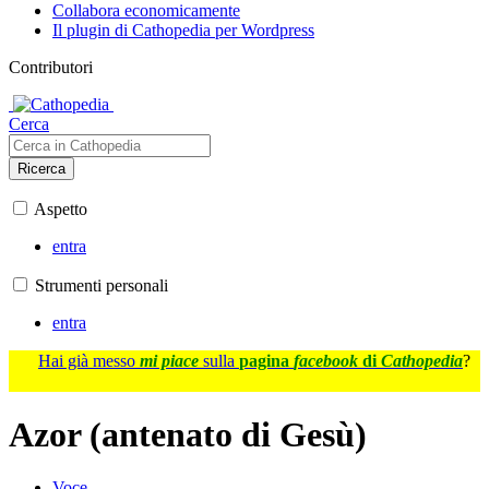
Collabora economicamente
Il plugin di Cathopedia per Wordpress
Contributori
Cerca
Ricerca
Aspetto
entra
Strumenti personali
entra
Hai già messo
mi piace
sulla
pagina
facebook
di
Cathopedia
?
Azor (antenato di Gesù)
Voce