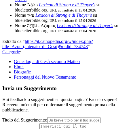
Nome Ἀζώρ
Lexicon di Strong e di Thayer's
su
blueletterbible.org.
URL consultato il 15.04.2026
Nome עַזּוּר
Lexicon di Strong e di Thayer's
su
blueletterbible.org.
URL consultato il 15.04.2026
Nome עֲזַרְיָה - Αζαριας
Lexicon di Strong e di Thayer's
su
blueletterbible.org.
URL consultato il 15.04.2026
Estratto da "
https://it.cathopedia.org/w/index.php?
title=Azor_(antenato_di_Gesù)&oldid=784743
"
Categorie
:
Genealogia di Gesù secondo Matteo
Ebrei
Biografie
Personaggi del Nuovo Testamento
Invia un Suggerimento
Hai feedback o suggerimenti su questa pagina? Faccelo sapere!
Riceverai un'email per confermare il suggerimento prima della
pubblicazione.
Titolo del Suggerimento: