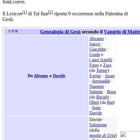
fonti coeve.
[
1
]
[
2
]
Il
Lexicon
di Tal Ilan
riporta 9 occorrenze nella Palestina di
Gesù.
v
d
m
Genealogia di Gesù
secondo il
Vangelo di Matt
•
•
Abramo
·
Isacco
·
Giacobbe
·
Giuda
e
i suoi fratelli
·
Fares
e
Zara
(da
Tamar
) ·
Da
Abramo
a
Davide
Esròm
·
Aram
·
Aminadàb
·
Naassòn
·
Salmòn
·
Booz
(da
Racab
) ·
Obed
(da
Rut
)
·
Iesse
·
Davide
Davide ·
Salomone
(dalla
moglie di Uria
)