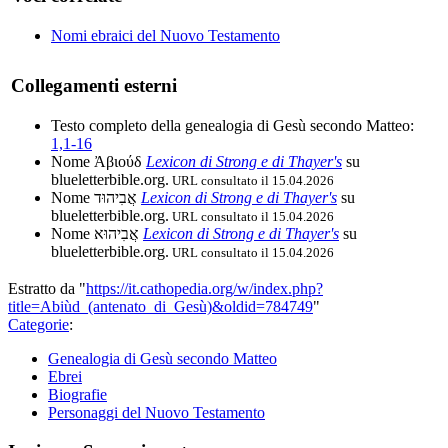
Nomi ebraici del Nuovo Testamento
Collegamenti esterni
Testo completo della genealogia di Gesù secondo Matteo:
1,1-16
Nome Ἀβιούδ
Lexicon di Strong e di Thayer's
su
blueletterbible.org.
URL consultato il 15.04.2026
Nome אֲבִיהוּד
Lexicon di Strong e di Thayer's
su
blueletterbible.org.
URL consultato il 15.04.2026
Nome אֲבִיהוּא
Lexicon di Strong e di Thayer's
su
blueletterbible.org.
URL consultato il 15.04.2026
Estratto da "
https://it.cathopedia.org/w/index.php?
title=Abiùd_(antenato_di_Gesù)&oldid=784749
"
Categorie
:
Genealogia di Gesù secondo Matteo
Ebrei
Biografie
Personaggi del Nuovo Testamento