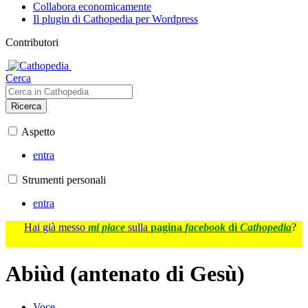
Collabora economicamente
Il plugin di Cathopedia per Wordpress
Contributori
Cerca
Ricerca
Aspetto
entra
Strumenti personali
entra
Hai già messo
mi piace
sulla
pagina
facebook
di
Cathopedia
?
Abiùd (antenato di Gesù)
Voce