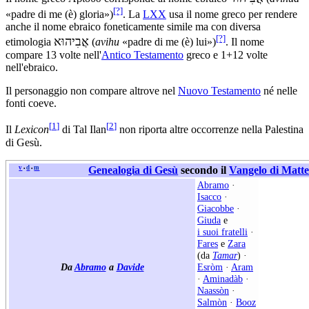
[?]
«padre di me (è) gloria»)
. La
LXX
usa il nome greco per rendere
anche il nome ebraico foneticamente simile ma con diversa
[?]
אֲבִיהוּא
etimologia
‎(
avihu
«padre di me (è) lui»)
. Il nome
compare 13 volte nell'
Antico Testamento
greco e 1+12 volte
nell'ebraico.
Il personaggio non compare altrove nel
Nuovo Testamento
né nelle
fonti coeve.
[
1
]
[
2
]
Il
Lexicon
di Tal Ilan
non riporta altre occorrenze nella Palestina
di Gesù.
v
d
m
Genealogia di Gesù
secondo il
Vangelo di Matt
•
•
Abramo
·
Isacco
·
Giacobbe
·
Giuda
e
i suoi fratelli
·
Fares
e
Zara
(da
Tamar
) ·
Da
Abramo
a
Davide
Esròm
·
Aram
·
Aminadàb
·
Naassòn
·
Salmòn
·
Booz