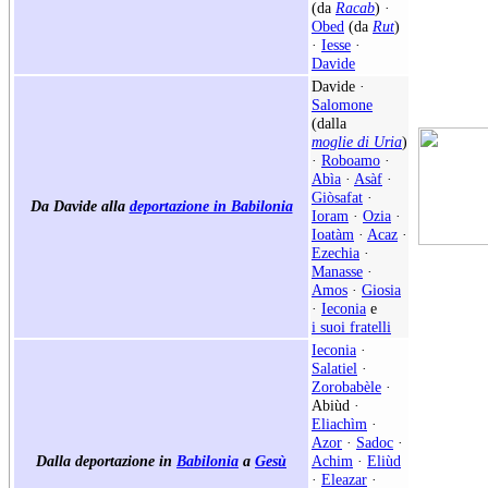
(da
Racab
) ·
Obed
(da
Rut
)
·
Iesse
·
Davide
Davide ·
Salomone
(dalla
moglie di Uria
)
·
Roboamo
·
Abìa
·
Asàf
·
Giòsafat
·
Da Davide alla
deportazione in Babilonia
Ioram
·
Ozia
·
Ioatàm
·
Acaz
·
Ezechia
·
Manasse
·
Amos
·
Giosia
·
Ieconia
e
i suoi fratelli
Ieconia
·
Salatiel
·
Zorobabèle
·
Abiùd
·
Eliachìm
·
Azor
·
Sadoc
·
Dalla deportazione in
Babilonia
a
Gesù
Achim
·
Eliùd
·
Eleazar
·