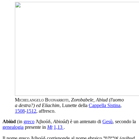
Michelangelo Buonarroti
,
Zorobabele, Abiud (l'uomo
a destra?) ed Eliachim
, Lunette della
Cappella Sistina
,
1508
-
1512
, affresco.
Abiùd
(in
greco
Ἀβιούδ
,
Abioúd
) è un antenato di
Gesù
, secondo la
genealogia
presente in
Mt
1,13
.
אֲבִיהוּד
Il nome greco Ἀβιούδ corrisponde al nome ebraico
‎(
avihud