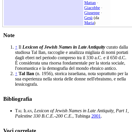
Mattan
·
Giacobbe
·
Giuseppe
·
Gesù
(da
Maria
)
Note
↑
Il
Lexicon of Jewish Names in Late Antiquity
curato dalla
studiosa Tal Ilan, raccoglie e analizza migliaia di nomi portati
dagli ebrei nel periodo compreso tra il 330 a.C. e il 650 d.C.
È considerata una risorsa fondamentale per la storia sociale,
l'onomastica e la demografia del mondo ebraico antico.
↑
Tal Ilan
(n. 1956), storica israeliana, nota soprattutto per la
sua esperienza nella storia delle donne nell'ebraismo, e nella
lessicografa.
Bibliografia
Tal Ilan
,
Lexicon of Jewish Names in Late Antiquity, Part 1,
Palestine 330 B.C.E.-200 C.E.
, Tubinga
2001
.
Voci correlate