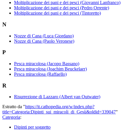
Moltiplicazione dei pani e dei pesci (Giovanni Lanfranco)
Moltiplicazione dei pani e dei pesci (Pedro Orrente)
Moltiplicazione dei pani e dei pesci (Tintoretto)
N
Nozze di Cana (Luca Giordano)
Nozze di Cana (Paolo Veronese)
P
Pesca miracolosa (Jacopo Bassano)
Pesca miracolosa (Joachim Beuckelaer)
Pesca miracolosa (Raffaello)
R
Risurrezione di Lazzaro (Albert van Outwater)
Estratto da "
https://it.cathopedia.org/w/index.php?
title=Categoria:Dipinti_sui_miracoli_di_Gesù&oldid=339047
"
Categoria
:
Dipinti per soggetto