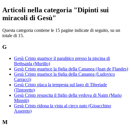
Articoli nella categoria "Dipinti sui
miracoli di Gesù"
Questa categoria contiene le 15 pagine indicate di seguito, su un
totale di 15.
G
Gesù Cristo guarisce il paralitico presso la piscina di
Bethsaida (Murillo)
Gesù Cristo guarisce la figlia della Cananea (Juan de Flandes)
Gesù Cristo guarisce la figlia della Cananea (Ludovico
Carracci)
Gesù Cristo placa la tempesta sul lago di Tiberiade
(Tintoretto)
Gesù Cristo resuscita il figlio della vedova di Naim (Mario
Minniti)
Gesù Cristo ridona la vista al cieco nato (Gioacchino
Assereto)
M