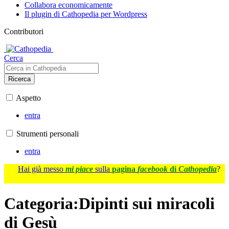
Collabora economicamente
Il plugin di Cathopedia per Wordpress
Contributori
Cerca
Ricerca
Aspetto
entra
Strumenti personali
entra
Hai già messo
mi piace
sulla
pagina
facebook
di
Cathopedia
?
Categoria
:
Dipinti sui miracoli
di Gesù