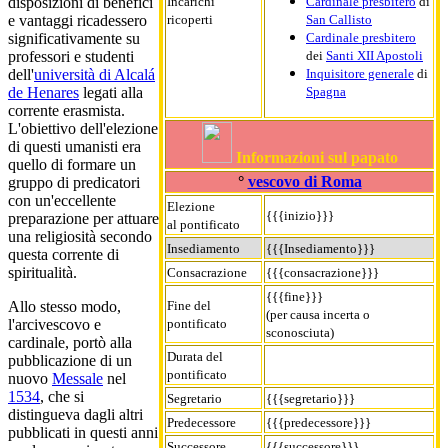
Incarichi
Cardinale presbitero
di
disposizioni di benefici
ricoperti
San Callisto
e vantaggi ricadessero
Cardinale presbitero
significativamente su
dei
Santi XII Apostoli
professori e studenti
Inquisitore generale
di
dell'
università di Alcalá
Spagna
de Henares
legati alla
corrente erasmista.
L'obiettivo dell'elezione
di questi umanisti era
Informazioni sul papato
quello di formare un
°
vescovo di Roma
gruppo di predicatori
con un'eccellente
Elezione
{{{inizio}}}
preparazione per attuare
al pontificato
una religiosità secondo
Insediamento
{{{Insediamento}}}
questa corrente di
spiritualità.
Consacrazione
{{{consacrazione}}}
{{{fine}}}
Fine del
Allo stesso modo,
(per causa incerta o
pontificato
l'arcivescovo e
sconosciuta)
cardinale, portò alla
Durata del
pubblicazione di un
pontificato
nuovo
Messale
nel
1534
, che si
Segretario
{{{segretario}}}
distingueva dagli altri
Predecessore
{{{predecessore}}}
pubblicati in questi anni
Successore
{{{successore}}}