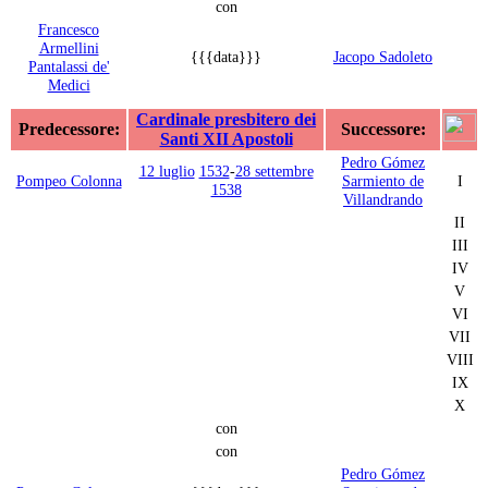
con
Francesco
Armellini
{{{data}}}
Jacopo Sadoleto
Pantalassi de'
Medici
Cardinale presbitero dei
Predecessore:
Successore:
Santi XII Apostoli
Pedro Gómez
12 luglio
1532
-
28 settembre
Pompeo Colonna
Sarmiento de
I
1538
Villandrando
II
III
IV
V
VI
VII
VIII
IX
X
con
con
Pedro Gómez