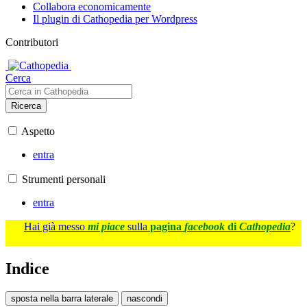
Collabora economicamente
Il plugin di Cathopedia per Wordpress
Contributori
Cerca
Ricerca
Aspetto
entra
Strumenti personali
entra
Hai già messo
mi piace
sulla
pagina
facebook
di
Cathopedia
?
Indice
sposta nella barra laterale
nascondi