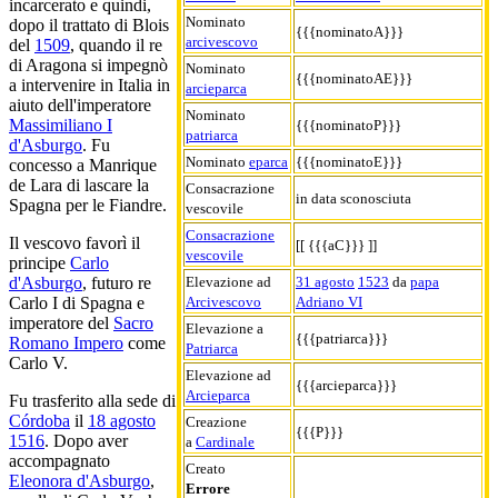
incarcerato e quindi,
Nominato
dopo il trattato di Blois
{{{nominatoA}}}
arcivescovo
del
1509
, quando il re
di Aragona si impegnò
Nominato
{{{nominatoAE}}}
a intervenire in Italia in
arcieparca
aiuto dell'imperatore
Nominato
Massimiliano I
{{{nominatoP}}}
patriarca
d'Asburgo
. Fu
Nominato
eparca
{{{nominatoE}}}
concesso a Manrique
de Lara di lascare la
Consacrazione
in data sconosciuta
Spagna per le Fiandre.
vescovile
Consacrazione
Il vescovo favorì il
[[ {{{aC}}} ]]
vescovile
principe
Carlo
Elevazione ad
31 agosto
1523
da
papa
d'Asburgo
, futuro re
Arcivescovo
Adriano VI
Carlo I di Spagna e
imperatore del
Sacro
Elevazione a
{{{patriarca}}}
Romano Impero
come
Patriarca
Carlo V.
Elevazione ad
{{{arcieparca}}}
Arcieparca
Fu trasferito alla sede di
Córdoba
il
18 agosto
Creazione
{{{P}}}
1516
. Dopo aver
a
Cardinale
accompagnato
Creato
Eleonora d'Asburgo
,
Errore