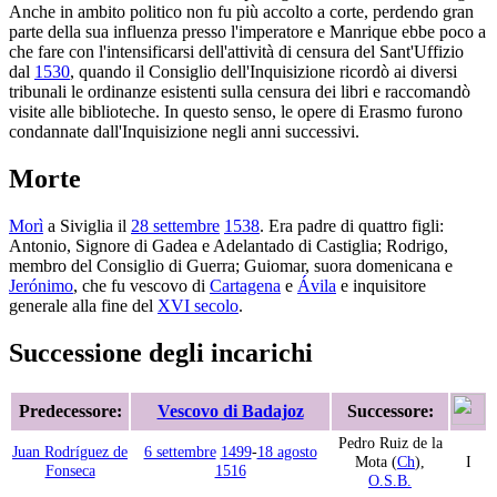
Anche in ambito politico non fu più accolto a corte, perdendo gran
parte della sua influenza presso l'imperatore e Manrique ebbe poco a
che fare con l'intensificarsi dell'attività di censura del Sant'Uffizio
dal
1530
, quando il Consiglio dell'Inquisizione ricordò ai diversi
tribunali le ordinanze esistenti sulla censura dei libri e raccomandò
visite alle biblioteche. In questo senso, le opere di Erasmo furono
condannate dall'Inquisizione negli anni successivi.
Morte
Morì
a Siviglia il
28 settembre
1538
. Era padre di quattro figli:
Antonio, Signore di Gadea e Adelantado di Castiglia; Rodrigo,
membro del Consiglio di Guerra; Guiomar, suora domenicana e
Jerónimo
, che fu vescovo di
Cartagena
e
Ávila
e inquisitore
generale alla fine del
XVI secolo
.
Successione degli incarichi
Predecessore:
Vescovo di Badajoz
Successore:
Pedro Ruiz de la
Juan Rodríguez de
6 settembre
1499
-
18 agosto
Mota (
Ch
),
I
Fonseca
1516
O.S.B.