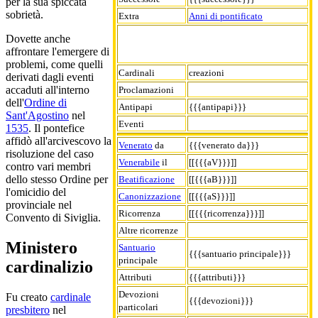
per la sua spiccata
sobrietà.
Extra
Anni di pontificato
Dovette anche
affrontare l'emergere di
problemi, come quelli
Cardinali
creazioni
derivati dagli eventi
accaduti all'interno
Proclamazioni
dell'
Ordine di
Antipapi
{{{antipapi}}}
Sant'Agostino
nel
Eventi
1535
. Il pontefice
affidò all'arcivescovo la
Venerato
da
{{{venerato da}}}
risoluzione del caso
Venerabile
il
[[{{{aV}}}]]
contro vari membri
dello stesso Ordine per
Beatificazione
[[{{{aB}}}]]
l'omicidio del
Canonizzazione
[[{{{aS}}}]]
provinciale nel
Ricorrenza
[[{{{ricorrenza}}}]]
Convento di Siviglia.
Altre ricorrenze
Ministero
Santuario
{{{santuario principale}}}
principale
cardinalizio
Attributi
{{{attributi}}}
Devozioni
Fu creato
cardinale
{{{devozioni}}}
particolari
presbitero
nel