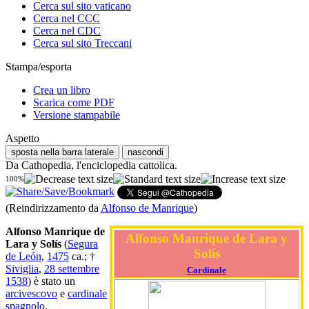
Cerca sul sito vaticano
Cerca nel CCC
Cerca nel CDC
Cerca sul sito Treccani
Stampa/esporta
Crea un libro
Scarica come PDF
Versione stampabile
Aspetto
sposta nella barra laterale
nascondi
Da Cathopedia, l'enciclopedia cattolica.
100%
(Reindirizzamento da
Alfonso de Manrique
)
Alfonso Manrique de
Alfonso Manrique de Lara y
Lara y Solís
(
Segura
Solís
de León
,
1475
ca.; †
Siviglia
,
28 settembre
Cardinale
1538
) è stato un
arcivescovo
e
cardinale
spagnolo
.