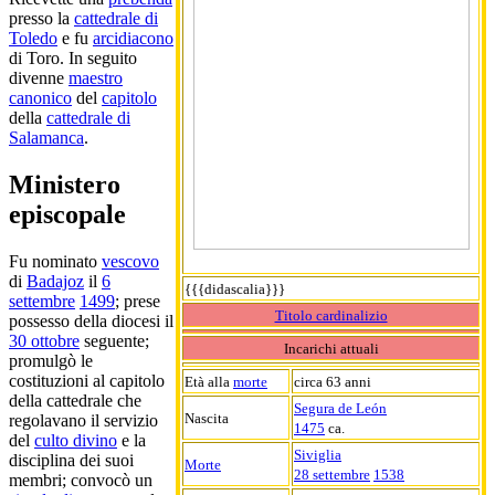
presso la
cattedrale di
Toledo
e fu
arcidiacono
di Toro. In seguito
divenne
maestro
canonico
del
capitolo
della
cattedrale di
Salamanca
.
Ministero
episcopale
Fu nominato
vescovo
di
Badajoz
il
6
{{{didascalia}}}
settembre
1499
; prese
Titolo cardinalizio
possesso della diocesi il
30 ottobre
seguente;
Incarichi attuali
promulgò le
costituzioni al capitolo
Età alla
morte
circa 63 anni
della cattedrale che
Segura de León
Nascita
regolavano il servizio
1475
ca.
del
culto divino
e la
Siviglia
disciplina dei suoi
Morte
28 settembre
1538
membri; convocò un