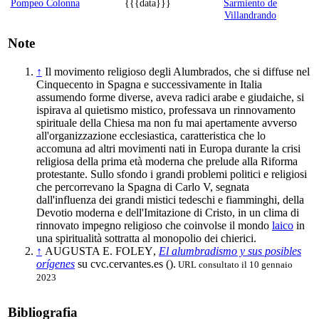
Pompeo Colonna
{{{data}}}
Sarmiento de
Villandrando
Note
↑
Il movimento religioso degli Alumbrados, che si diffuse nel
Cinquecento in Spagna e successivamente in Italia
assumendo forme diverse, aveva radici arabe e giudaiche, si
ispirava al quietismo mistico, professava un rinnovamento
spirituale della Chiesa ma non fu mai apertamente avverso
all'organizzazione ecclesiastica, caratteristica che lo
accomuna ad altri movimenti nati in Europa durante la crisi
religiosa della prima età moderna che prelude alla Riforma
protestante. Sullo sfondo i grandi problemi politici e religiosi
che percorrevano la Spagna di Carlo V, segnata
dall'influenza dei grandi mistici tedeschi e fiamminghi, della
Devotio moderna e dell'Imitazione di Cristo, in un clima di
rinnovato impegno religioso che coinvolse il mondo
laico
in
una spiritualità sottratta al monopolio dei chierici.
↑
AUGUSTA E. FOLEY
,
El alumbradismo y sus posibles
orígenes
su cvc.cervantes.es (
).
URL consultato il 10 gennaio
2023
Bibliografia