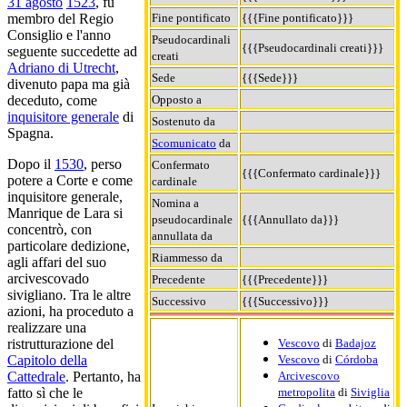
31 agosto
1523
, fu
Fine pontificato
{{{Fine pontificato}}}
membro del Regio
Consiglio e l'anno
Pseudocardinali
{{{Pseudocardinali creati}}}
seguente succedette ad
creati
Adriano di Utrecht
,
Sede
{{{Sede}}}
divenuto papa ma già
Opposto a
deceduto, come
inquisitore generale
di
Sostenuto da
Spagna.
Scomunicato
da
Dopo il
1530
, perso
Confermato
{{{Confermato cardinale}}}
potere a Corte e come
cardinale
inquisitore generale,
Nomina a
Manrique de Lara si
pseudocardinale
{{{Annullato da}}}
concentrò, con
annullata da
particolare dedizione,
Riammesso da
agli affari del suo
arcivescovado
Precedente
{{{Precedente}}}
sivigliano. Tra le altre
Successivo
{{{Successivo}}}
azioni, ha proceduto a
realizzare una
Vescovo
di
Badajoz
ristrutturazione del
Vescovo
di
Córdoba
Capitolo della
Arcivescovo
Cattedrale
. Pertanto, ha
metropolita
di
Siviglia
fatto sì che le