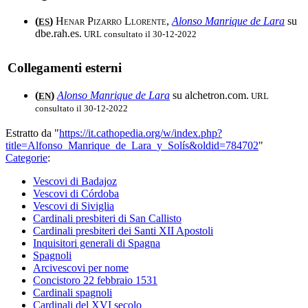
(
)
Henar Pizarro Llorente
,
Alonso Manrique de Lara
su
ES
dbe.rah.es.
URL consultato il 30-12-2022
Collegamenti esterni
(
)
Alonso Manrique de Lara
su alchetron.com.
URL
EN
consultato il 30-12-2022
Estratto da "
https://it.cathopedia.org/w/index.php?
title=Alfonso_Manrique_de_Lara_y_Solís&oldid=784702
"
Categorie
:
Vescovi di Badajoz
Vescovi di Córdoba
Vescovi di Siviglia
Cardinali presbiteri di San Callisto
Cardinali presbiteri dei Santi XII Apostoli
Inquisitori generali di Spagna
Spagnoli
Arcivescovi per nome
Concistoro 22 febbraio 1531
Cardinali spagnoli
Cardinali del XVI secolo