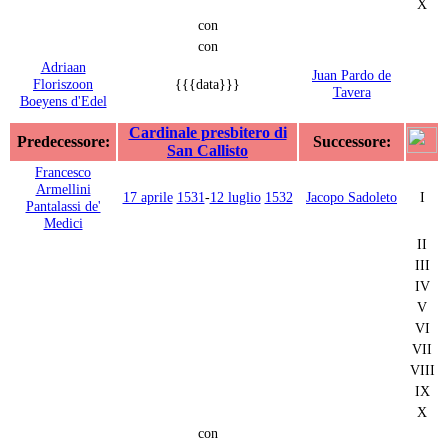
X
con
con
Adriaan
Juan Pardo de
Floriszoon
{{{data}}}
Tavera
Boeyens d'Edel
Cardinale presbitero di
Predecessore:
Successore:
San Callisto
Francesco
Armellini
17 aprile
1531
-
12 luglio
1532
Jacopo Sadoleto
I
Pantalassi de'
Medici
II
III
IV
V
VI
VII
VIII
IX
X
con