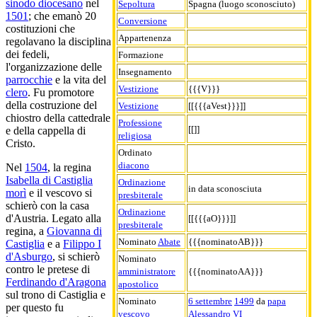
sinodo diocesano
nel
Sepoltura
Spagna (luogo sconosciuto)
1501
; che emanò 20
Conversione
costituzioni che
Appartenenza
regolavano la disciplina
dei fedeli,
Formazione
l'organizzazione delle
Insegnamento
parrocchie
e la vita del
Vestizione
{{{V}}}
clero
. Fu promotore
della costruzione del
Vestizione
[[{{{aVest}}}]]
chiostro della cattedrale
Professione
[[]]
e della cappella di
religiosa
Cristo.
Ordinato
diacono
Nel
1504
, la regina
Isabella di Castiglia
Ordinazione
in data sconosciuta
morì
e il vescovo si
presbiterale
schierò con la casa
Ordinazione
d'Austria. Legato alla
[[{{{aO}}}]]
presbiterale
regina, a
Giovanna di
Nominato
Abate
{{{nominatoAB}}}
Castiglia
e a
Filippo I
d'Asburgo
, si schierò
Nominato
contro le pretese di
amministratore
{{{nominatoAA}}}
Ferdinando d'Aragona
apostolico
sul trono di Castiglia e
Nominato
6 settembre
1499
da
papa
per questo fu
vescovo
Alessandro VI