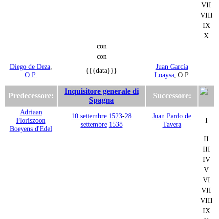
VII
VIII
IX
X
con
con
Diego de Deza
,
Juan García
{{{data}}}
O.P.
Loaysa
, O.P.
Inquisitore generale di
Predecessore:
Successore:
Spagna
Adriaan
10 settembre
1523
-
28
Juan Pardo de
Floriszoon
I
settembre
1538
Tavera
Boeyens d'Edel
II
III
IV
V
VI
VII
VIII
IX