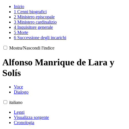
Inizio
1
Cenni biografici
2
Ministero episcopale
3
Ministero cardinalizio
4
Inquisitore generale
5
Morte
6
Successione degli incarichi
Mostra/Nascondi l'indice
Alfonso Manrique de Lara y
Solís
Voce
Dialogo
italiano
Leggi
Visualizza sorgente
Cronologia