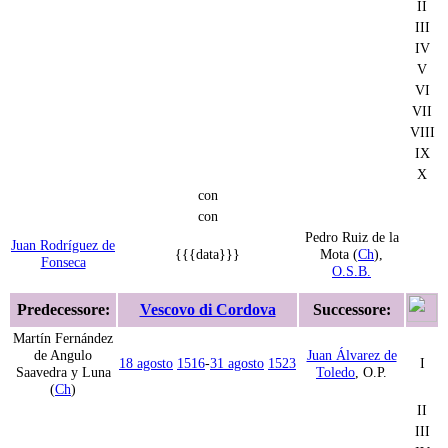
II
III
IV
V
VI
VII
VIII
IX
X
con
con
Pedro Ruiz de la
Juan Rodríguez de
{{{data}}}
Mota (
Ch
),
Fonseca
O.S.B.
Predecessore:
Vescovo di Cordova
Successore:
Martín Fernández
de Angulo
Juan Álvarez de
18 agosto
1516
-
31 agosto
1523
I
Saavedra y Luna
Toledo
, O.P.
(
Ch
)
II
III