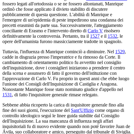
fossero legati all'ortodossia o se ne fossero allontanati, Manrique
ordinò che fosse applicato il divieto stabilito di discutere
pubblicamente di questa questione. L'abilità di Manrique e
l'emergere di un'epidemia di peste impedirono una condanna dei
precetti erasmisti da parte sua. Successivamente, l'atteggiamento
conciliante di Erasmo e l'intervento diretto di
Carlo V
risolsero
definitivamente la controversia. Pertanto, tra il
1527
e il
1532
, le
opere dell'umanista furono massicciamente tradotte in spagnolo.
Tuttavia, l'influenza di Manrique cominciò a diminuire. Nel
1529
,
cadde in disgrazia presso l'imperatrice e fu rimosso da Corte. Il
cambiamento di orientamento politico fu avvertito nel consiglio
dell'inquisizione, dove i consiglieri iniziarono a prendere il centro
della scena e assunsero di fatto il governo dell'istituzione con
l'approvazione di Carlo V. Fu proprio in questi anni che ebbe luogo
l'unione dei Consigli dell'Inquisizione di Castiglia e Aragona.
Nonostante Manrique fosse stato nominato giudice d'appello nel
1531
, di fatto l'inquisitore generale rimase relegato.
Sebbene abbia ricoperto la carica di inquisitore generale fino alla
fine dei suoi giorni, l'esecuzione del
Sant'Uffizio
come organo di
controllo ideologico seguì le linee guida stabilite dal Consiglio
dell'Inquisizione. La sua mancanza di influenza negli affari
inquisitoriali fu di nuovo evidente quando non poté favorire Juan de
Ávila, suo collaboratore e amico, perseguito dal tribunale di Siviglia.