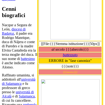
Cenni
biografici
Nacque a Segura de
León,
diocesi di
Badajoz
, il padre era
Rodrigo Manrique,
duca di Nájera e conte
[[File:{{{Stemma istituzione}}}|50px]]
di Paredes e la madre
al secolo
{{{alsecolo}}}
Elvira Castañeda era la
terza moglie del duca. Il
battezzato
suo nome di
battesimo
ERRORE in "fase canonizz"
è anche indicato come
{{{note}}}
Alonso.
{{{motto}}}
Raffinato umanista, si
addottorò all'
università
di Salamanca
e fu
professore di greco
presso le
università di
Alcalà
e di
Salamanca
,
di cui fu cancelliere.
Ricevette una
prebenda