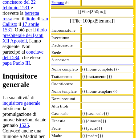
concistoro del 22
Patrono
di
febbraio 1531
e
[[File:|250px]]
ricevette la
berretta
rossa
con il
titolo
di
san
[[File:|100px|Stemma]]
Callisto
il
17 aprile
1531
. Optò per il
titolo
Incoronazione
presbiterale dei [santi
Investitura
XII Apostoli
, l'anno
Predecessore
seguente. Non
partecipò al
conclave
Erede
del 1534
, che elesse
Successore
papa Paolo III
.
Nome completo
{{{nome completo}}}
Inquisitore
Trattamento
{{{trattamento}}}
generale
Onorificenze
Nome templare
{{{nome templare}}}
La sua attività di
Nomi postumi
inquisitore generale
Altri titoli
iniziò con la
Casa reale
{{{casa reale}}}
promulgazione di
nuove istruzioni datate
Dinastia
{{{dinastia}}}
gennaio
1525
.
Padre
{{{padre}}}
Convocò anche una
Madre
{{{madre}}}
riunione a Madrid per