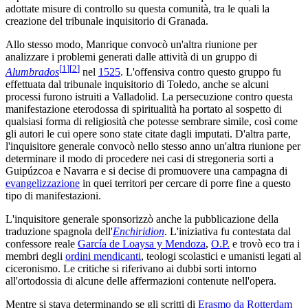
adottate misure di controllo su questa comunità, tra le quali la
creazione del tribunale inquisitorio di Granada.
Allo stesso modo, Manrique convocò un'altra riunione per
analizzare i problemi generati dalle attività di un gruppo di
[
1
]
[
2
]
Alumbrados
nel
1525
. L'offensiva contro questo gruppo fu
effettuata dal tribunale inquisitorio di Toledo, anche se alcuni
processi furono istruiti a Valladolid. La persecuzione contro questa
manifestazione eterodossa di spiritualità ha portato al sospetto di
qualsiasi forma di religiosità che potesse sembrare simile, così come
gli autori le cui opere sono state citate dagli imputati. D'altra parte,
l'inquisitore generale convocò nello stesso anno un'altra riunione per
determinare il modo di procedere nei casi di stregoneria sorti a
Guipúzcoa e Navarra e si decise di promuovere una campagna di
evangelizzazione
in quei territori per cercare di porre fine a questo
tipo di manifestazioni.
L'inquisitore generale sponsorizzò anche la pubblicazione della
traduzione spagnola dell'
Enchiridion
. L'iniziativa fu contestata dal
confessore reale
García de Loaysa y Mendoza
,
O.P.
e trovò eco tra i
membri degli
ordini mendicanti
, teologi scolastici e umanisti legati al
ciceronismo. Le critiche si riferivano ai dubbi sorti intorno
all'ortodossia di alcune delle affermazioni contenute nell'opera.
Mentre si stava determinando se gli scritti di
Erasmo da Rotterdam