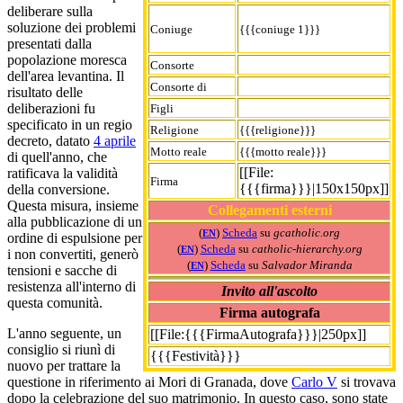
deliberare sulla
soluzione dei problemi
Coniuge
{{{coniuge 1}}}
presentati dalla
popolazione moresca
Consorte
dell'area levantina. Il
Consorte di
risultato delle
deliberazioni fu
Figli
specificato in un regio
Religione
{{{religione}}}
decreto, datato
4 aprile
Motto reale
{{{motto reale}}}
di quell'anno, che
[[File:
ratificava la validità
Firma
{{{firma}}}|150x150px]]
della conversione.
Questa misura, insieme
Collegamenti esterni
alla pubblicazione di un
(
)
Scheda
su
gcatholic.org
EN
ordine di espulsione per
(
)
Scheda
su
catholic-hierarchy.org
EN
i non convertiti, generò
(
)
Scheda
su
Salvador Miranda
EN
tensioni e sacche di
resistenza all'interno di
Invito all'ascolto
questa comunità.
Firma autografa
L'anno seguente, un
[[File:{{{FirmaAutografa}}}|250px]]
consiglio si riunì di
{{{Festività}}}
nuovo per trattare la
questione in riferimento ai Mori di Granada, dove
Carlo V
si trovava
dopo la celebrazione del suo matrimonio. In questo caso, sono state