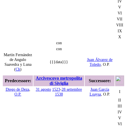
IV
V
VI
VII
VIII
IX
X
con
con
Martín Fernández
de Angulo
Juan Álvarez de
{{{data}}}
Saavedra y Luna
Toledo
, O.P.
(
Ch
)
Arcivescovo metropolita
Predecessore:
Successore:
di Siviglia
Diego de Deza
,
31 agosto
1523
-
28 settembre
Juan García
I
O.P.
1538
Loaysa
, O.P.
II
III
IV
V
VI