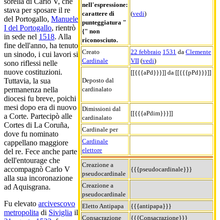
sorella di Carlo V, che
nell'espressione:
stava per sposare il re
carattere di
(
vedi
)
del Portogallo,
Manuele
punteggiatura "
I del Portogallo
, rientrò
{" non
in sede nel
1518
. Alla
riconosciuto.
fine dell'anno, ha tenuto
Creato
22 febbraio
1531
da
Clemente
un sinodo, i cui lavori si
Cardinale
VII
(
vedi
)
sono riflessi nelle
nuove costituzioni.
[[{{{aPd}}}]] da [[{{{pPd}}}]]
Deposto dal
Tuttavia, la sua
cardinalato
permanenza nella
diocesi fu breve, poichi
mesi dopo era di nuovo
Dimissioni dal
[[{{{aPdim}}}]]
a Corte. Partecipò alle
cardinalato
Cortes di La Coruña,
Cardinale per
dove fu nominato
Cardinale
cappellano maggiore
elettore
del re. Fece anche parte
dell'entourage che
Creazione a
accompagnò Carlo V
{{{pseudocardinale}}}
pseudocardinale
alla sua incoronazione
Creazione a
ad Aquisgrana.
pseudocardinale
Fu elevato
arcivescovo
Eletto Antipapa
{{{antipapa}}}
metropolita
di
Siviglia
il
Consacrazione
{{{Consacrazione}}}