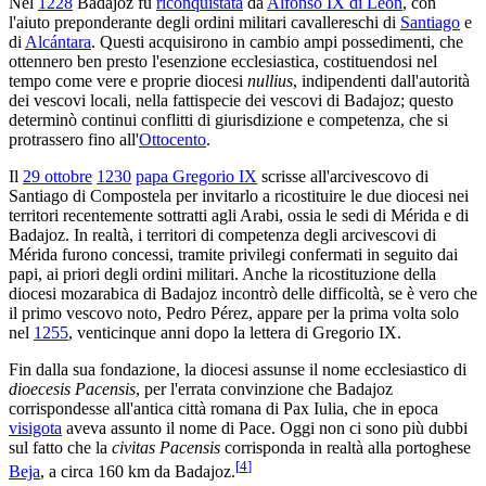
Nel
1228
Badajoz fu
riconquistata
da
Alfonso IX di León
, con
l'aiuto preponderante degli ordini militari cavallereschi di
Santiago
e
di
Alcántara
. Questi acquisirono in cambio ampi possedimenti, che
ottennero ben presto l'esenzione ecclesiastica, costituendosi nel
tempo come vere e proprie diocesi
nullius
, indipendenti dall'autorità
dei vescovi locali, nella fattispecie dei vescovi di Badajoz; questo
determinò continui conflitti di giurisdizione e competenza, che si
protrassero fino all'
Ottocento
.
Il
29 ottobre
1230
papa Gregorio IX
scrisse all'arcivescovo di
Santiago di Compostela per invitarlo a ricostituire le due diocesi nei
territori recentemente sottratti agli Arabi, ossia le sedi di Mérida e di
Badajoz. In realtà, i territori di competenza degli arcivescovi di
Mérida furono concessi, tramite privilegi confermati in seguito dai
papi, ai priori degli ordini militari. Anche la ricostituzione della
diocesi mozarabica di Badajoz incontrò delle difficoltà, se è vero che
il primo vescovo noto, Pedro Pérez, appare per la prima volta solo
nel
1255
, venticinque anni dopo la lettera di Gregorio IX.
Fin dalla sua fondazione, la diocesi assunse il nome ecclesiastico di
dioecesis Pacensis
, per l'errata convinzione che Badajoz
corrispondesse all'antica città romana di Pax Iulia, che in epoca
visigota
aveva assunto il nome di Pace. Oggi non ci sono più dubbi
sul fatto che la
civitas Pacensis
corrisponda in realtà alla portoghese
[
4
]
Beja
, a circa 160 km da Badajoz.