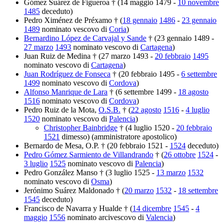
Gómez Suárez de Figueroa † (14 maggio 1479 -
10 novembre
1485
deceduto)
Pedro Ximénez de Préxamo † (
18 gennaio
1486
-
23 gennaio
1489
nominato vescovo di
Coria
)
Bernardino López de Carvajal y Sande
† (23 gennaio 1489 -
27 marzo
1493
nominato vescovo di
Cartagena
)
Juan Ruiz de Medina † (27 marzo 1493 -
20 febbraio
1495
nominato vescovo di
Cartagena
)
Juan Rodríguez de Fonseca
† (20 febbraio 1495 -
6 settembre
1499
nominato vescovo di
Cordova
)
Alfonso Manrique de Lara
† (6 settembre 1499 -
18 agosto
1516
nominato vescovo di
Cordova
)
Pedro Ruiz de la Mota,
O.S.B.
† (
22 agosto
1516
-
4 luglio
1520
nominato vescovo di
Palencia
)
Christopher Bainbridge
† (4 luglio 1520 -
20 febbraio
1521
dimesso) (amministratore apostolico)
Bernardo de Mesa, O.P. † (20 febbraio 1521 -
1524
deceduto)
Pedro Gómez Sarmiento de Villandrando
† (
26 ottobre
1524
-
3 luglio
1525
nominato vescovo di
Palencia
)
Pedro González Manso † (3 luglio 1525 -
13 marzo
1532
nominato vescovo di
Osma
)
Jerónimo Suárez Maldonado † (
20 marzo
1532
-
18 settembre
1545
deceduto)
Francisco de Navarra y Hualde † (
14 dicembre
1545
-
4
maggio
1556
nominato arcivescovo di
Valencia
)