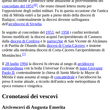
questa decisione il pontefice dette attuazione ai provvedimenti del
[
6
]
concordato del 1851
, che erano rimasti lettera morta per
l'opposizione degli ordini militari. Fu in questa occasione che l'antica
città di Mérida entrò a far parte a pieno titolo della diocesi di
Badajoz; contestualmente la diocesi divenne suffraganea
dell'
arcidiocesi di Siviglia
.
In seguito al concordato del
1953
, nel
1958
i confini territoriali
furono modificati: la diocesi acquisì l'arcipresbiterato di Castuera
dalla
diocesi di Cordova
e le
parrocchie
di San Vicente de Alcántara
e di Puebla de Obando dalla
diocesi di Coria-Cáceres
; e insieme
cedette alla medesima diocesi di Coria-Cáceres l'arcipresbiterato di
[
7
]
Montánchez.
Il
28 luglio
1994
la diocesi fu elevata al rango di
arcidiocesi
metropolitana
con la bolla
Universae Ecclesiae
di
papa Giovanni
Paolo II
; contestualmente la chiesa di
Santa María la Mayor
di
Mérida è stata assunta al rango di
concattedrale
e l'arcidiocesi ha
preso il nome attuale, a ricordo dell'antica sede metropolitana di
epoca romana e visigotica.
Cronotassi dei vescovi
Arcivescovi di Augusta Emerita