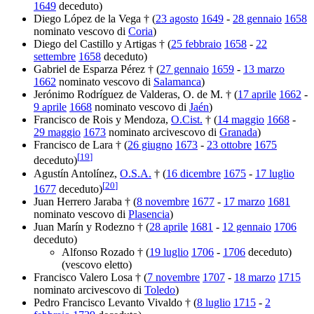
1649
deceduto)
Diego López de la Vega † (
23 agosto
1649
-
28 gennaio
1658
nominato vescovo di
Coria
)
Diego del Castillo y Artigas † (
25 febbraio
1658
-
22
settembre
1658
deceduto)
Gabriel de Esparza Pérez † (
27 gennaio
1659
-
13 marzo
1662
nominato vescovo di
Salamanca
)
Jerónimo Rodríguez de Valderas, O. de M. † (
17 aprile
1662
-
9 aprile
1668
nominato vescovo di
Jaén
)
Francisco de Rois y Mendoza,
O.Cist.
† (
14 maggio
1668
-
29 maggio
1673
nominato arcivescovo di
Granada
)
Francisco de Lara † (
26 giugno
1673
-
23 ottobre
1675
[
19
]
deceduto)
Agustín Antolínez,
O.S.A.
† (
16 dicembre
1675
-
17 luglio
[
20
]
1677
deceduto)
Juan Herrero Jaraba † (
8 novembre
1677
-
17 marzo
1681
nominato vescovo di
Plasencia
)
Juan Marín y Rodezno † (
28 aprile
1681
-
12 gennaio
1706
deceduto)
Alfonso Rozado † (
19 luglio
1706
-
1706
deceduto)
(vescovo eletto)
Francisco Valero Losa † (
7 novembre
1707
-
18 marzo
1715
nominato arcivescovo di
Toledo
)
Pedro Francisco Levanto Vivaldo † (
8 luglio
1715
-
2