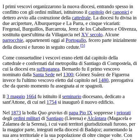
I primi vescovi organizzarono la nuova diocesi, entrando spesso in
conflitto con gli ordini militari, istituirono il
capitolo
dei
canonici
e
dettero avvio alla costruzione della
cattedrale
. La diocesi fu divisa in
due arcipreture, Alburquerque e La Parra, e cinque vicariati:
Fregenal, Burguillos, Barcarrota, Jerez de los Caballeros e Olivenza,
sostituita quest'ultima da Villagarcia nel
XV secolo
. Alcune
parrocchie
, appartenenti oggi al
Portogallo
, fecero parte inizialmente
[
5
]
della diocesi e furono in seguito cedute.
Come consuetudine i vescovi erano eletti dal capitolo della
cattedrale e confermati dal metropolita di Santiago di Compostela, di
cui la diocesi era
suffraganea
. Bernardo fu il primo vescovo
nominato dalla
Santa Sede
nel
1300
; Gómez Suárez de Figueroa
invece fu l'ultimo vescovo eletto dal capitolo nel
1480
, prerogativa
che da questo momento fu assegnata ai re spagnoli.
Il
3 maggio
1664
fu istituito il
seminario
diocesano, dedicato a
sant'Attone, di cui nel
1754
si inaugurò il nuovo edificio.
Nel
1873
la bolla
Quo gravius
di
papa Pio IX
soppresse i
priorati
degli
ordini militari
di
Santiago
(Llerena) e
Alcántara
(Magacela e
Zalamea de la Serena), i cui vasti territori giurisdizionali furono, per
la maggior parte, integrati nella diocesi di Badajoz; aumentando la
sua area territoriale e la sua popolazione di oltre cinque volte. Con