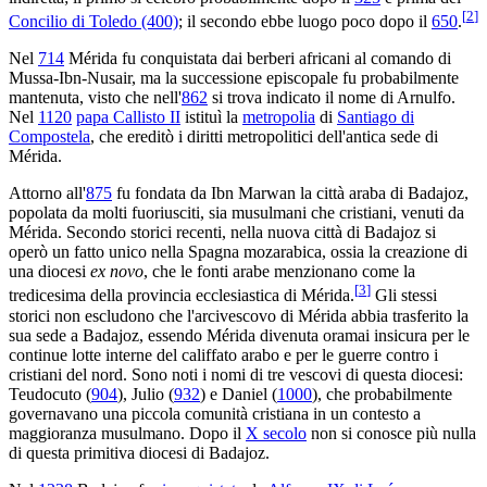
[
2
]
Concilio di Toledo (400)
; il secondo ebbe luogo poco dopo il
650
.
Nel
714
Mérida fu conquistata dai berberi africani al comando di
Mussa-Ibn-Nusair, ma la successione episcopale fu probabilmente
mantenuta, visto che nell'
862
si trova indicato il nome di Arnulfo.
Nel
1120
papa Callisto II
istituì la
metropolia
di
Santiago di
Compostela
, che ereditò i diritti metropolitici dell'antica sede di
Mérida.
Attorno all'
875
fu fondata da Ibn Marwan la città araba di Badajoz,
popolata da molti fuoriusciti, sia musulmani che cristiani, venuti da
Mérida. Secondo storici recenti, nella nuova città di Badajoz si
operò un fatto unico nella Spagna mozarabica, ossia la creazione di
una diocesi
ex novo
, che le fonti arabe menzionano come la
[
3
]
tredicesima della provincia ecclesiastica di Mérida.
Gli stessi
storici non escludono che l'arcivescovo di Mérida abbia trasferito la
sua sede a Badajoz, essendo Mérida divenuta oramai insicura per le
continue lotte interne del califfato arabo e per le guerre contro i
cristiani del nord. Sono noti i nomi di tre vescovi di questa diocesi:
Teudocuto (
904
), Julio (
932
) e Daniel (
1000
), che probabilmente
governavano una piccola comunità cristiana in un contesto a
maggioranza musulmano. Dopo il
X secolo
non si conosce più nulla
di questa primitiva diocesi di Badajoz.