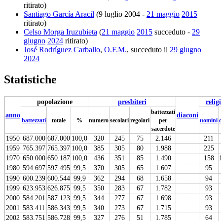
ritirato)
Santiago García Aracil
(9 luglio 2004 -
21 maggio
2015
ritirato)
Celso Morga Iruzubieta
(
21 maggio
2015
succeduto -
29
giugno
2024
ritirato)
José Rodríguez Carballo
,
O.F.M.
, succeduto il
29 giugno
2024
Statistiche
popolazione
presbiteri
relig
battezzati
anno
diaconi
battezzati
totale
%
numero
secolari
regolari
per
uomini
sacerdote
1950
687.000
687.000
100,0
320
245
75
2.146
211
1959
765.397
765.397
100,0
385
305
80
1.988
225
1970
650.000
650.187
100,0
436
351
85
1.490
158
1980
594.697
597.495
99,5
370
305
65
1.607
95
1990
600.239
600.544
99,9
362
294
68
1.658
94
1999
623.953
626.875
99,5
350
283
67
1.782
93
2000
584.201
587.123
99,5
344
277
67
1.698
93
2001
583.411
586.343
99,5
340
273
67
1.715
93
2002
583.751
586.728
99,5
327
276
51
1.785
64