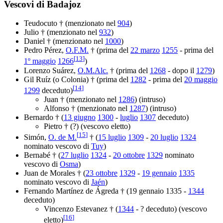
Vescovi di Badajoz
Teudocuto † (menzionato nel
904
)
Julio † (menzionato nel
932
)
Daniel † (menzionato nel
1000
)
Pedro Pérez,
O.F.M.
† (prima del
22 marzo
1255
- prima del
[
13
]
1º maggio
1266
)
Lorenzo Suárez,
O.M.Alc.
† (prima del
1268
- dopo il
1279
)
Gil Ruíz (o Colonia) † (prima del
1282
- prima del
20 maggio
[
14
]
1299
deceduto)
Juan † (menzionato nel
1286
) (intruso)
Alfonso † (menzionato nel
1287
) (intruso)
Bernardo † (
13 giugno
1300
-
luglio
1307
deceduto)
Pietro † (?) (vescovo eletto)
[
15
]
Simón,
O. de M.
† (
15 luglio
1309
-
20 luglio
1324
nominato vescovo di
Tuy
)
Bernabé † (
27 luglio
1324
-
20 ottobre
1329
nominato
vescovo di
Osma
)
Juan de Morales † (
23 ottobre
1329
-
19 gennaio
1335
nominato vescovo di
Jaén
)
Fernando Martínez de Ágreda † (19 gennaio 1335 -
1344
deceduto)
Vincenzo Estevanez † (
1344
- ? deceduto) (vescovo
[
16
]
eletto)