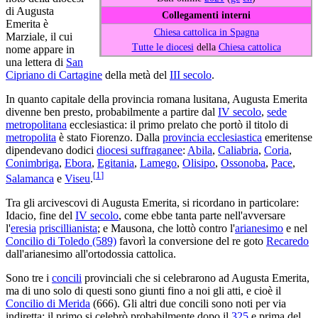
di Augusta
Collegamenti interni
Emerita è
Chiesa cattolica in Spagna
Marziale, il cui
Tutte le diocesi
della
Chiesa cattolica
nome appare in
una lettera di
San
Cipriano di Cartagine
della metà del
III secolo
.
In quanto capitale della provincia romana lusitana, Augusta Emerita
divenne ben presto, probabilmente a partire dal
IV secolo
,
sede
metropolitana
ecclesiastica: il primo prelato che portò il titolo di
metropolita
è stato Fiorenzo. Dalla
provincia ecclesiastica
emeritense
dipendevano dodici
diocesi suffraganee
:
Abila
,
Caliabria
,
Coria
,
Conimbriga
,
Ebora
,
Egitania
,
Lamego
,
Olisipo
,
Ossonoba
,
Pace
,
[
1
]
Salamanca
e
Viseu
.
Tra gli arcivescovi di Augusta Emerita, si ricordano in particolare:
Idacio, fine del
IV secolo
, come ebbe tanta parte nell'avversare
l'
eresia
priscillianista
; e Mausona, che lottò contro l'
arianesimo
e nel
Concilio di Toledo (589)
favorì la conversione del re goto
Recaredo
dall'arianesimo all'ortodossia cattolica.
Sono tre i
concili
provinciali che si celebrarono ad Augusta Emerita,
ma di uno solo di questi sono giunti fino a noi gli atti, e cioè il
Concilio di Merida
(666). Gli altri due concili sono noti per via
indiretta; il primo si celebrò probabilmente dopo il
325
e prima del