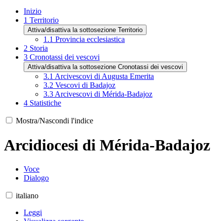
Inizio
1
Territorio
Attiva/disattiva la sottosezione Territorio
1.1
Provincia ecclesiastica
2
Storia
3
Cronotassi dei vescovi
Attiva/disattiva la sottosezione Cronotassi dei vescovi
3.1
Arcivescovi di Augusta Emerita
3.2
Vescovi di Badajoz
3.3
Arcivescovi di Mérida-Badajoz
4
Statistiche
Mostra/Nascondi l'indice
Arcidiocesi di Mérida-Badajoz
Voce
Dialogo
italiano
Leggi