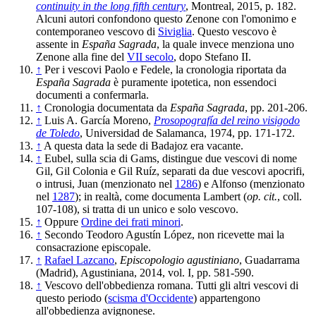
continuity in the long fifth century
, Montreal, 2015, p. 182.
Alcuni autori confondono questo Zenone con l'omonimo e
contemporaneo vescovo di
Siviglia
. Questo vescovo è
assente in
España Sagrada
, la quale invece menziona uno
Zenone alla fine del
VII secolo
, dopo Stefano II.
↑
Per i vescovi Paolo e Fedele, la cronologia riportata da
España Sagrada
è puramente ipotetica, non essendoci
documenti a confermarla.
↑
Cronologia documentata da
España Sagrada
, pp. 201-206.
↑
Luis A. García Moreno,
Prosopografía del reino visigodo
de Toledo
, Universidad de Salamanca, 1974, pp. 171-172.
↑
A questa data la sede di Badajoz era vacante.
↑
Eubel, sulla scia di Gams, distingue due vescovi di nome
Gil, Gil Colonia e Gil Ruíz, separati da due vescovi apocrifi,
o intrusi, Juan (menzionato nel
1286
) e Alfonso (menzionato
nel
1287
); in realtà, come documenta Lambert (
op. cit.
, coll.
107-108), si tratta di un unico e solo vescovo.
↑
Oppure
Ordine dei frati minori
.
↑
Secondo Teodoro Agustín López, non ricevette mai la
consacrazione episcopale.
↑
Rafael Lazcano
,
Episcopologio agustiniano
, Guadarrama
(Madrid), Agustiniana, 2014, vol. I, pp. 581-590.
↑
Vescovo dell'obbedienza romana. Tutti gli altri vescovi di
questo periodo (
scisma d'Occidente
) appartengono
all'obbedienza avignonese.