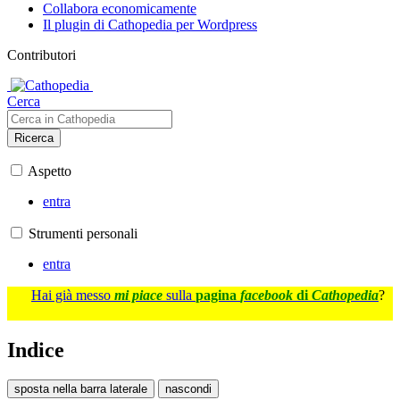
Collabora economicamente
Il plugin di Cathopedia per Wordpress
Contributori
Cerca
Ricerca
Aspetto
entra
Strumenti personali
entra
Hai già messo
mi piace
sulla
pagina
facebook
di
Cathopedia
?
Indice
sposta nella barra laterale
nascondi