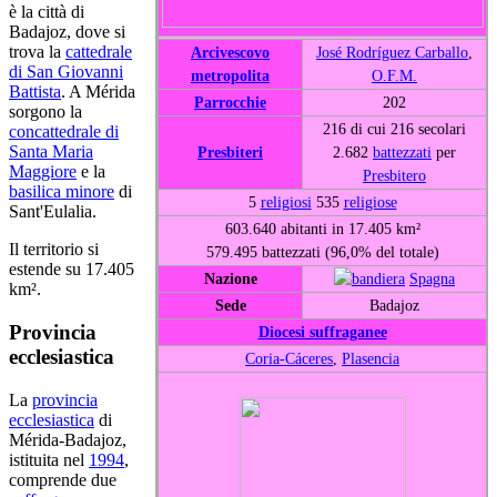
è la città di
Badajoz, dove si
trova la
cattedrale
Arcivescovo
José Rodríguez Carballo
,
di San Giovanni
metropolita
O.F.M.
Battista
. A Mérida
Parrocchie
202
sorgono la
216 di cui 216 secolari
concattedrale di
Santa Maria
Presbiteri
2.682
battezzati
per
Maggiore
e la
Presbitero
basilica minore
di
5
religiosi
535
religiose
Sant'Eulalia.
603.640 abitanti in 17.405 km²
Il territorio si
579.495 battezzati (96,0% del totale)
estende su 17.405
Nazione
Spagna
km².
Sede
Badajoz
Provincia
Diocesi suffraganee
ecclesiastica
Coria-Cáceres
,
Plasencia
La
provincia
ecclesiastica
di
Mérida-Badajoz,
istituita nel
1994
,
comprende due