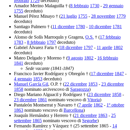
febbraio
1729
deceduto)
Amador Merino Malaguilla † (
8 febbraio
1730
-
29 gennaio
1755
deceduto)
Manuel Pérez Minayo † (
21 luglio
1755
-
28 novembre
1779
deceduto)
Santiago Palmero † (
11 dicembre
1780
-
10 dicembre
1781
deceduto)
Alonso de Solís Marroquín y Gragera,
O.S.
† (
17 febbraio
1783
-
8 febbraio
1797
deceduto)
Gabriel Álvarez Faria † (
18 dicembre
1797
-
11 aprile
1802
deceduto)
Mateo Delgado y Moreno † (
9 agosto
1802
-
16 febbraio
1841
deceduto)
Sede vacante (1841-1847)
Francisco Javier Rodríguez y Obregón † (
17 dicembre
1847
-
4 gennaio
1853
deceduto)
Manuel García Gil
, O.P. † (
22 dicembre
1853
-
23 dicembre
1858
nominato arcivescovo di
Saragozza
)
Diego Mariano Alguacil y Rodríguez † (
23 dicembre
1858
-
23 dicembre
1861
nominato vescovo di
Vitoria
)
Pantaleón Montserrat y Navarro † (
7 aprile
1862
-
1º ottobre
1863
nominato vescovo di
Barcellona
)
Joaquín Hernández y Herrero † (
21 dicembre
1863
-
25
settembre
1865
nominato vescovo di
Segorbe
)
Fernando Ramírez y Vázquez † (25 settembre 1865 -
14