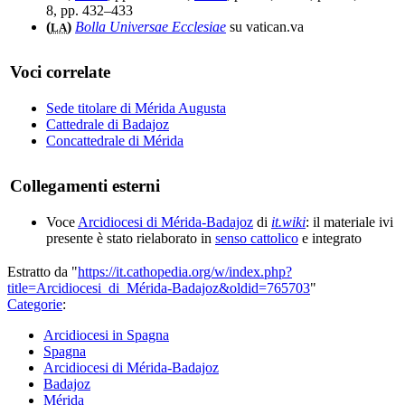
8, pp. 432–433
(
)
Bolla Universae Ecclesiae
su vatican.va
LA
Voci correlate
Sede titolare di Mérida Augusta
Cattedrale di Badajoz
Concattedrale di Mérida
Collegamenti esterni
Voce
Arcidiocesi di Mérida-Badajoz
di
it.wiki
: il materiale ivi
presente è stato rielaborato in
senso cattolico
e integrato
Estratto da "
https://it.cathopedia.org/w/index.php?
title=Arcidiocesi_di_Mérida-Badajoz&oldid=765703
"
Categorie
:
Arcidiocesi in Spagna
Spagna
Arcidiocesi di Mérida-Badajoz
Badajoz
Mérida