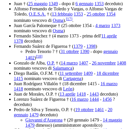
Juan † (
25 maggio
1349
- dopo il
6 gennaio
1353
deceduto)
Alfonso Fernando de Toledo y Vargas, o Alfonso Vargas de
Toledo,
O.E.S.A.
† (
13 febbraio
1353
-
25 ottobre
1354
[
17
]
nominato vescovo di
Osma
).
.
Juan García Palomeque † (25 ottobre 1354 -
4 marzo
1373
nominato vescovo di
Osma
)
Fernando Sánchez † (4 marzo 1373 - prima dell'
11 aprile
1378
deceduto)
Fernando Suárez de Figueroa † (
1379
-
1398
)
Pedro Tenorio ? † (
31 ottobre
1390
- dopo
gennaio
[
18
]
1402
)
Gonzalo de Alba,
O.P.
† (
14 marzo
1407
-
26 novembre
1408
nominato vescovo di
Salamanca
)
Diego Badán, O.F.M. † (
11 settembre
1409
-
18 dicembre
1415
nominato vescovo di
Cartagena
)
Juan Rodríguez Villalón † (18 dicembre 1415 -
16 marzo
1418
nominato vescovo di
León
)
Juan de Morales, O.P. † (
13 aprile
1418
-
1443
deceduto)
Lorenzo Suárez de Figueroa † (
16 marzo
1444
-
1456
?
deceduto)
Pedro de Silva y Tenorio, O.P. † (
19 ottobre
1461
-
20
gennaio
1479
deceduto)
Giovanni d'Aragona
† (20 gennaio 1479 -
14 maggio
1479
dimesso) (amministratore apostolico)