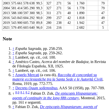
2003
575.661
578.638
99,5
327
271
56
1.760
79
2004
581.414
585.290
99,3
327
271
56
1.778
79
2013
588.100
597.300
98,5
311
271
40
1.890
47
2016
543.843
604.292
90,0
299
257
42
1.818
49
2019
543.900
605.750
89,8
280
238
42
1.942
47
2021
579.495
603.640
96,0
216
216
2.682
5
Note
↑
España Sagrada
, pp. 258-259.
↑
España Sagrada
, pp. 259-262.
↑
Lambert,
op. cit.
, col. 100.
↑
Américo Castro,
Acerca del nombre de Badajoz
, in Revista
de Filología Española, XII, 1925.
↑
Lambert,
op. cit.
, col. 106.
↑
Angelo Mercati
(a cura di),
Raccolta di concordati su
materie ecclesiastiche tra la Santa Sede e le Autorità Civili
,
Roma, 1919, pp. 772-775.
↑
Decreto
Quum sollemnibus
, AAS 50 (1958), pp. 707-709.
8,0
8,1
8,2
↑
Fabian D. Zuk,
De episcopis Hispaniarum:
agents of continuity in the long fifth century
, Montreal, 2015,
pp. 161 e seguenti.
↑
Fabian D. Zuk,
De episcopis Hispaniarum: agents of