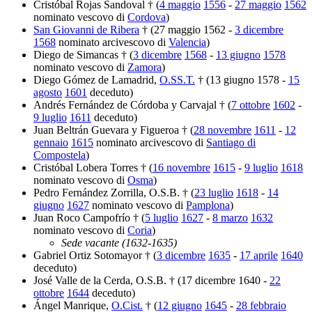
Cristóbal Rojas Sandoval † (
4 maggio
1556
-
27 maggio
1562
nominato vescovo di
Cordova
)
San Giovanni de Ribera
† (27 maggio 1562 -
3 dicembre
1568
nominato arcivescovo di
Valencia
)
Diego de Simancas † (
3 dicembre
1568
-
13 giugno
1578
nominato vescovo di
Zamora
)
Diego Gómez de Lamadrid,
O.SS.T.
† (13 giugno 1578 -
15
agosto
1601
deceduto)
Andrés Fernández de Córdoba y Carvajal † (
7 ottobre
1602
-
9 luglio
1611
deceduto)
Juan Beltrán Guevara y Figueroa † (
28 novembre
1611
-
12
gennaio
1615
nominato arcivescovo di
Santiago di
Compostela
)
Cristóbal Lobera Torres † (
16 novembre
1615
-
9 luglio
1618
nominato vescovo di
Osma
)
Pedro Fernández Zorrilla, O.S.B. † (
23 luglio
1618
-
14
giugno
1627
nominato vescovo di
Pamplona
)
Juan Roco Campofrío † (
5 luglio
1627
-
8 marzo
1632
nominato vescovo di
Coria
)
Sede vacante (1632-1635)
Gabriel Ortiz Sotomayor † (
3 dicembre
1635
-
17 aprile
1640
deceduto)
José Valle de la Cerda, O.S.B. † (17 dicembre 1640 -
22
ottobre
1644
deceduto)
Ángel Manrique,
O.Cist.
† (
12 giugno
1645
-
28 febbraio