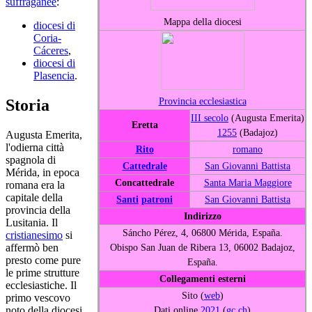
suffraganee
:
Mappa della diocesi
diocesi di
Coria-
Cáceres
,
diocesi di
Plasencia
.
Provincia ecclesiastica
Storia
III secolo
(Augusta Emerita)
Eretta
1255
(Badajoz)
Augusta Emerita,
l'odierna città
Rito
romano
spagnola di
Cattedrale
San Giovanni Battista
Mérida, in epoca
Concattedrale
Santa Maria Maggiore
romana era la
capitale della
Santi
patroni
San Giovanni Battista
provincia della
Indirizzo
Lusitania. Il
Sáncho Pérez, 4, 06800 Mérida, España.
cristianesimo
si
Obispo San Juan de Ribera 13, 06002 Badajoz,
affermò ben
presto come pure
España.
le prime strutture
Collegamenti esterni
ecclesiastiche. Il
Sito (
web
)
primo vescovo
Dati online
2021
(
gc
ch
)
noto della diocesi