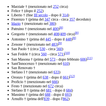
Marziale † (menzionato nel
252
circa)
Felice † (dopo il
252
)
Liberio † (fine
III secolo
- dopo il
314
)
Fiorenzo † (prima del
347
circa - circa
357
deceduto)
Idazio
† (menzionato nel
380
)
[
8
]
Patruino † (menzionato nel
400
)
[
8
]
Gregorio † (menzionato nel
408
/
409
circa)
[
8
]
Antonino † (prima del
445
- dopo il
448
)
[
9
]
Zenone † (menzionato nel
483
)
San Paolo † (circa
530
- circa
560
)
[
10
]
San Fedele † (circa
560
- circa
571
)
[
11
]
San Masona † (prima del
573
- dopo febbraio
606
)
Sant'Innocenzo † (menzionato nel
610
)
San Renovato †
Stefano I † (menzionato nel
633
)
[
12
]
Oronzo † (prima del
638
- dopo il
661
)
Proficio † (menzionato nel
666
)
Festo † (menzionato nel
672
circa)
Stefano II † (prima del
681
- dopo il
684
)
Massimo † (prima del
688
- dopo il
693
)
Arnulfo † (prima dell'
839
- dopo l'
862
)