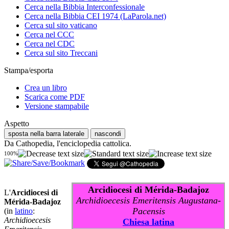
Cerca nella Bibbia Interconfessionale
Cerca nella Bibbia CEI 1974 (LaParola.net)
Cerca sul sito vaticano
Cerca nel CCC
Cerca nel CDC
Cerca sul sito Treccani
Stampa/esporta
Crea un libro
Scarica come PDF
Versione stampabile
Aspetto
sposta nella barra laterale
nascondi
Da Cathopedia, l'enciclopedia cattolica.
100%
Arcidiocesi di Mérida-Badajoz
L'
Arcidiocesi di
Archidioecesis Emeritensis Augustana-
Mérida-Badajoz
Pacensis
(in
latino
:
Archidioecesis
Chiesa latina