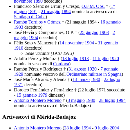
novembre
1890
deceduto)
Francisco Sáenz de Urturi y Crespo,
O.F.M. Obs.
† (
1º
giugno
1891
-
21 maggio
1894
nominato arcivescovo di
Santiago di Cuba
)
Ramón Torrijos y Gómez
† (21 maggio 1894 -
16 gennaio
1903
deceduto)
José Hevía y Campomanes, O.P. † (
25 giugno
1903
-
2
maggio
1904
deceduto)
Félix Soto y Mancera † (
14 novembre
1904
-
31 gennaio
1910
deceduto)
Sede vacante (1910-1913)
Adolfo Pérez y Muñoz † (
18 luglio
1913
-
11 luglio
1920
nominato vescovo di
Cordova
)
Ramón Pérez y Rodríguez † (
31 agosto
1920
-
7 gennaio
1929
nominato vescovo dell'
Ordinariato militare in Spagna
)
José María Alcaráz y Alenda † (
13 marzo
1930
-
22 luglio
1971
deceduto)
Doroteo Fernández y Fernández † (22 luglio 1971 succeduto
-
15 gennaio
1979
dimesso)
Antonio Montero Moreno
† (
3 maggio
1980
-
28 luglio
1994
nominato arcivescovo di Mérida-Badajoz)
Arcivescovi di Mérida-Badajoz
Antonio Montero Moreno
(
28 luglio
1994
-
9 luglio
2004