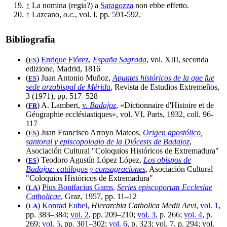
↑
La nomina (regia?) a
Saragozza
non ebbe effetto.
↑
Lazcano,
o.c.
, vol. I, pp. 591-592.
Bibliografia
(
)
Enrique Flórez
,
España Sagrada
, vol. XIII, seconda
ES
edizione, Madrid, 1816
(
) Juan Antonio Muñoz,
Apuntes históricos de la que fue
ES
sede arzobispal de Mérida
, Revista de Estudios Extremeños,
3 (1971), pp. 517–528
(
) A. Lambert,
v.
Badajoz
, «Dictionnaire d'Histoire et de
FR
Géographie ecclésiastiques», vol. VI, Paris, 1932, coll. 96-
117
(
) Juan Francisco Arroyo Mateos,
Origen apostólico,
ES
santoral y episcopologio de la Diócesis de Badajoz
,
Asociación Cultural "Coloquios Históricos de Extremadura"
(
) Teodoro Agustín López López,
Los obispos de
ES
Badajoz: catálogos y consagraciones
, Asociación Cultural
"Coloquios Históricos de Extremadura"
(
)
Pius Bonifacius Gams
,
Series episcoporum Ecclesiae
LA
Catholicae
, Graz, 1957, pp. 11–12
(
)
Konrad Eubel
,
Hierarchia Catholica Medii Aevi
,
vol. 1
,
LA
pp. 383–384;
vol. 2
, pp. 209–210;
vol. 3
, p. 266;
vol. 4
, p.
269;
vol. 5
, pp. 301–302;
vol. 6
, p. 323; vol. 7, p. 294; vol.