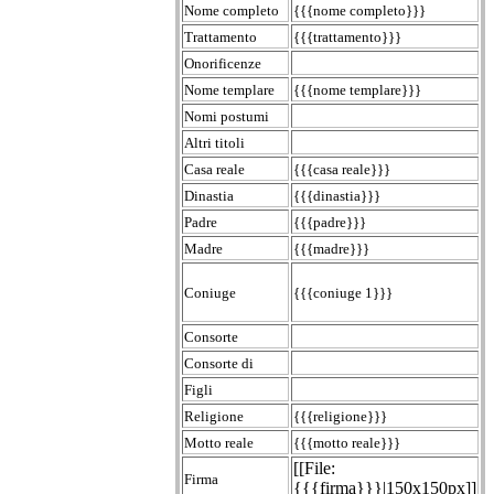
Nome completo
{{{nome completo}}}
Trattamento
{{{trattamento}}}
Onorificenze
Nome templare
{{{nome templare}}}
Nomi postumi
Altri titoli
Casa reale
{{{casa reale}}}
Dinastia
{{{dinastia}}}
Padre
{{{padre}}}
Madre
{{{madre}}}
Coniuge
{{{coniuge 1}}}
Consorte
Consorte di
Figli
Religione
{{{religione}}}
Motto reale
{{{motto reale}}}
[[File:
Firma
{{{firma}}}|150x150px]]