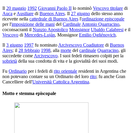
Il
20 maggio
1992
Giovanni Paolo II
lo nominò
Vescovo titolare
di
Auca
e
Ausiliare
di
Buenos Aires
. Il
27 giugno
dello stesso anno
ricevette nella
cattedrale di Buenos Aires
l'
ordinazione episcopale
per l'
imposizione delle mani
del
Cardinale
Antonio Quarracino
,
coconsacranti il
Nunzio Apostolico
Monsignor
Ubaldo Calabresi
e il
Vescovo
di
Mercedes-Luján
, Monsignor
Emilio Ogñénovich
.
Il
3 giugno
1997
fu nominato
Arcivescovo Coadiutore
di
Buenos
Aires
; il
28 febbraio
1998
, alla
morte
del
cardinale
Quarracino
, gli
succedette come
Arcivescovo
. I suoi fedeli rimasero colpiti per la
sobrietà
della sua condotta di vita e la giovialità dei suoi modi.
Fu
Ordinario
per i fedeli di
rito orientale
residenti in Argentina che
non potevano contare su un Ordinario del loro
rito
; fu anche Gran
Cancelliere dell'
Università Cattolica Argentina
.
Motto e stemma episcopale