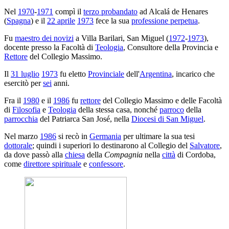
Nel
1970
-
1971
compì il
terzo probandato
ad Alcalá de Henares
(
Spagna
) e il
22 aprile
1973
fece la sua
professione perpetua
.
Fu
maestro dei novizi
a Villa Barilari, San Miguel (
1972
-
1973
),
docente presso la Facoltà di
Teologia
, Consultore della Provincia e
Rettore
del Collegio Massimo.
Il
31 luglio
1973
fu eletto
Provinciale
dell'
Argentina
, incarico che
esercitò per
sei
anni.
Fra il
1980
e il
1986
fu
rettore
del Collegio Massimo e delle Facoltà
di
Filosofia
e
Teologia
della stessa casa, nonché
parroco
della
parrocchia
del Patriarca San José, nella
Diocesi di San Miguel
.
Nel marzo
1986
si recò in
Germania
per ultimare la sua tesi
dottorale
; quindi i superiori lo destinarono al Collegio del
Salvatore
,
da dove passò alla
chiesa
della
Compagnia
nella
città
di Cordoba,
come
direttore spirituale
e
confessore
.