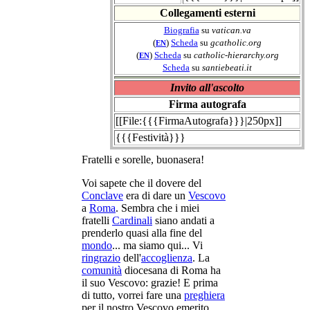
Collegamenti esterni
Biografia
su
vatican.va
(
)
Scheda
su
gcatholic.org
EN
(
)
Scheda
su
catholic-hierarchy.org
EN
Scheda
su
santiebeati.it
Invito all'ascolto
Firma autografa
[[File:{{{FirmaAutografa}}}|250px]]
{{{Festività}}}
Fratelli e sorelle, buonasera!
Voi sapete che il dovere del
Conclave
era di dare un
Vescovo
a
Roma
. Sembra che i miei
fratelli
Cardinali
siano andati a
prenderlo quasi alla fine del
mondo
... ma siamo qui... Vi
ringrazio
dell'
accoglienza
. La
comunità
diocesana di Roma ha
il suo Vescovo: grazie! E prima
di tutto, vorrei fare una
preghiera
per il nostro Vescovo emerito,