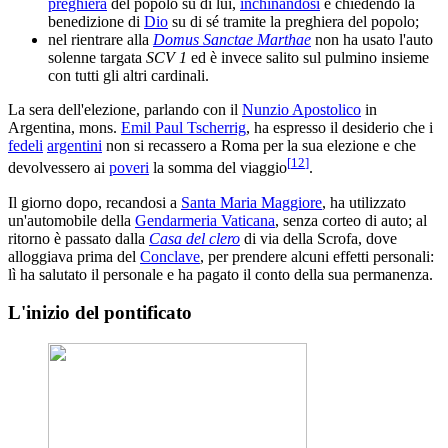
preghiera
del popolo su di lui,
inchinandosi
e chiedendo la
benedizione di
Dio
su di sé tramite la preghiera del popolo;
nel rientrare alla
Domus Sanctae Marthae
non ha usato l'auto
solenne targata
SCV 1
ed è invece salito sul pulmino insieme
con tutti gli altri cardinali.
La sera dell'elezione, parlando con il
Nunzio Apostolico
in
Argentina, mons.
Emil Paul Tscherrig
, ha espresso il desiderio che i
fedeli
argentini
non si recassero a Roma per la sua elezione e che
[
12
]
devolvessero ai
poveri
la somma del viaggio
.
Il giorno dopo, recandosi a
Santa Maria Maggiore
, ha utilizzato
un'automobile della
Gendarmeria Vaticana
, senza corteo di auto; al
ritorno è passato dalla
Casa del clero
di via della Scrofa, dove
alloggiava prima del
Conclave
, per prendere alcuni effetti personali:
lì ha salutato il personale e ha pagato il conto della sua permanenza.
L'inizio del pontificato