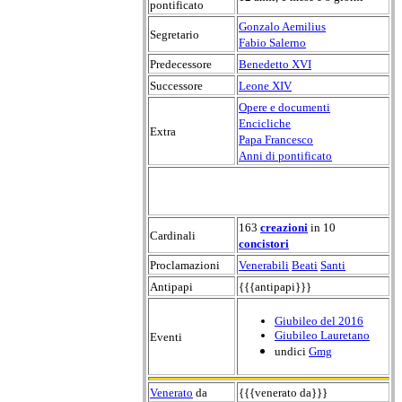
pontificato
Gonzalo Aemilius
Segretario
Fabio Salerno
Predecessore
Benedetto XVI
Successore
Leone XIV
Opere e documenti
Encicliche
Extra
Papa Francesco
Anni di pontificato
163
creazioni
in 10
Cardinali
concistori
Proclamazioni
Venerabili
Beati
Santi
Antipapi
{{{antipapi}}}
Giubileo del 2016
Giubileo Lauretano
Eventi
undici
Gmg
Venerato
da
{{{venerato da}}}