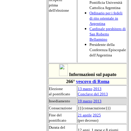
Pontificia Università
prima
Cattolica Argentina
dell'elezione
Ordinario per i fedeli
di rito orientale in
Argentina
Cardinale presbitero di
San Roberto
Bellarmino
Presidente della
Conferenza Episcopale
dell'Argentina
Informazioni sul papato
266°
vescovo di Roma
Elezione
13 marzo
2013
al pontificato
Conclave del 2013
Insediamento
19 marzo
2013
Consacrazione
{{{consacrazione}}}
Fine del
21 aprile
2025
pontificato
(per decesso)
Durata del
12 anni, 1 mese e 8 giorni