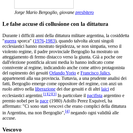
Jorge Mario Bergoglio, giovane
presbitero
Le false accuse di collusione con la dittatura
Durante i difficili anni della dittatura militare argentina, la cosiddetta
"
guerra
sporca" (
1976
-
1983
), quando talvolta alcuni singoli
ecclesiastici hanno mostrato tiepidezza, se non simpatia, verso il
violento regime, il padre provinciale Bergoglio ha mostrato un
atteggiamento di fermo distacco verso la giunta. Già a poche ore
dall'elezione pontificia alcuni media lo hanno indicato come
connivente al regime, indicandolo anche come attivo protagonista
del rapimento dei gesuiti
Orlando Yorio
e
Francisco Jalics
,
appartenenti alla sua provincia. Tuttavia, a una prudente analisi dei
fatti, Bergoglio emerge come oppositore del regime, con anzi un
ruolo attivo nella
liberazione
dei due gesuiti e di altri
laici
ed
[
1
]
[
2
]
[
3
]
ecclesiastici argentini.
In particolare il
pacifista
argentino e
premio nobel per la
pace
(1980) Adolfo Perez Esquivel, ha
affermato: "Ci sono stati vescovi che erano complici della dittatura
[
4
]
in Argentina, ma non Bergoglio",
negando ogni validità alle
accuse.
Vescovo