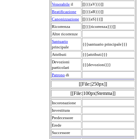
Venerabile
il
[[{{{aV}}}]]
Beatificazione
[[{{{aB}}}]]
Canonizzazione
[[{{{aS}}}]]
Ricorrenza
[[{{{ricorrenza}}}]]
Altre ricorrenze
Santuario
{{{santuario principale}}}
principale
Attributi
{{{attributi}}}
Devozioni
{{{devozioni}}}
particolari
Patrono
di
[[File:|250px]]
[[File:|100px|Stemma]]
Incoronazione
Investitura
Predecessore
Erede
Successore