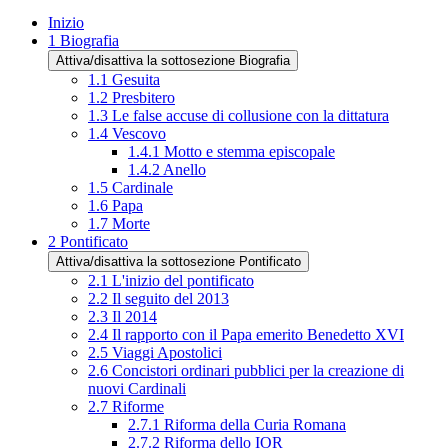
Inizio
1
Biografia
Attiva/disattiva la sottosezione Biografia
1.1
Gesuita
1.2
Presbitero
1.3
Le false accuse di collusione con la dittatura
1.4
Vescovo
1.4.1
Motto e stemma episcopale
1.4.2
Anello
1.5
Cardinale
1.6
Papa
1.7
Morte
2
Pontificato
Attiva/disattiva la sottosezione Pontificato
2.1
L'inizio del pontificato
2.2
Il seguito del 2013
2.3
Il 2014
2.4
Il rapporto con il Papa emerito Benedetto XVI
2.5
Viaggi Apostolici
2.6
Concistori ordinari pubblici per la creazione di
nuovi Cardinali
2.7
Riforme
2.7.1
Riforma della Curia Romana
2.7.2
Riforma dello IOR