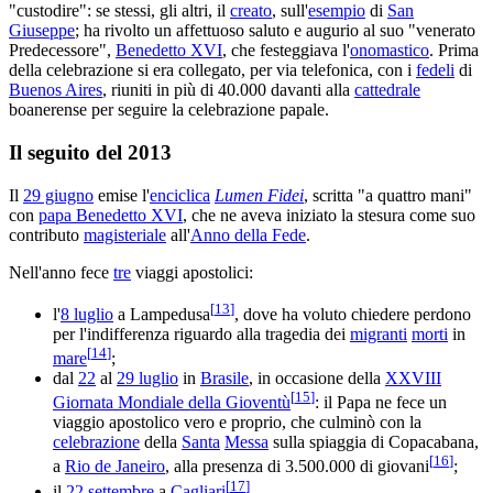
"custodire": se stessi, gli altri, il
creato
, sull'
esempio
di
San
Giuseppe
; ha rivolto un affettuoso saluto e augurio al suo "venerato
Predecessore",
Benedetto XVI
, che festeggiava l'
onomastico
. Prima
della celebrazione si era collegato, per via telefonica, con i
fedeli
di
Buenos Aires
, riuniti in più di 40.000 davanti alla
cattedrale
boanerense per seguire la celebrazione papale.
Il seguito del 2013
Il
29 giugno
emise l'
enciclica
Lumen Fidei
, scritta "a quattro mani"
con
papa Benedetto XVI
, che ne aveva iniziato la stesura come suo
contributo
magisteriale
all'
Anno della Fede
.
Nell'anno fece
tre
viaggi apostolici:
[
13
]
l'
8 luglio
a Lampedusa
, dove ha voluto chiedere perdono
per l'indifferenza riguardo alla tragedia dei
migranti
morti
in
[
14
]
mare
;
dal
22
al
29 luglio
in
Brasile
, in occasione della
XXVIII
[
15
]
Giornata Mondiale della Gioventù
: il Papa ne fece un
viaggio apostolico vero e proprio, che culminò con la
celebrazione
della
Santa
Messa
sulla spiaggia di Copacabana,
[
16
]
a
Rio de Janeiro
, alla presenza di 3.500.000 di giovani
;
[
17
]
il
22 settembre
a
Cagliari
.