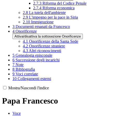
2.7.3
Riforma del Codice Penale
2.7.4
Riforma economica
2.8
La tutela dell'ambiente
2.9
L'impegno per la pace in Siria
2.10
Immigrazione
3
Documenti emanati da Francesco
4
Onorificenze
Attiva/disattiva la sottosezione Onorificenze
4.1
Onorificenze della Santa Sede
4.2
Onorificenze straniere
4.3
Altri riconoscimenti
5
Genealogia episcopale
6
Successione degli incarichi
7
Note
8
Bibliografia
9
Voci correlate
10
Collegamenti esterni
Mostra/Nascondi l'indice
Papa Francesco
Voce