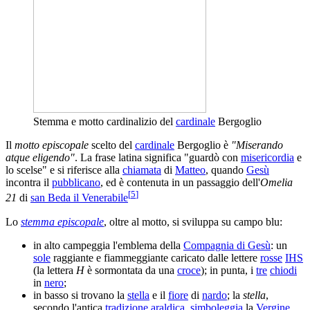
Stemma e motto cardinalizio del
cardinale
Bergoglio
Il
motto episcopale
scelto del
cardinale
Bergoglio è
"Miserando
atque eligendo"
. La frase latina significa "guardò con
misericordia
e
lo scelse" e si riferisce alla
chiamata
di
Matteo
, quando
Gesù
incontra il
pubblicano
, ed è contenuta in un passaggio dell'
Omelia
[
5
]
21
di
san Beda il Venerabile
Lo
stemma episcopale
, oltre al motto, si sviluppa su campo blu:
in alto campeggia l'emblema della
Compagnia di Gesù
: un
sole
raggiante e fiammeggiante caricato dalle lettere
rosse
IHS
(la lettera
H
è sormontata da una
croce
); in punta, i
tre
chiodi
in
nero
;
in basso si trovano la
stella
e il
fiore
di
nardo
; la
stella
,
secondo l'antica
tradizione
araldica
,
simboleggia
la
Vergine