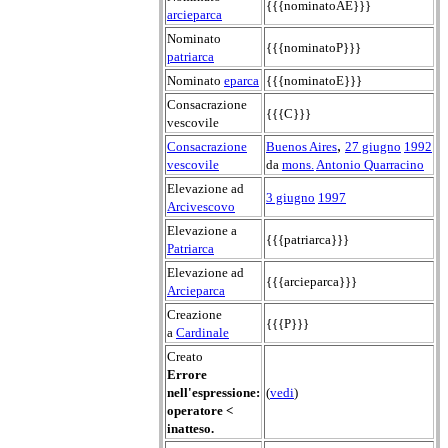
{{{nominatoAE}}}
arcieparca
Nominato
{{{nominatoP}}}
patriarca
Nominato
eparca
{{{nominatoE}}}
Consacrazione
{{{C}}}
vescovile
,
Consacrazione
Buenos Aires
27 giugno
1992
vescovile
da
mons.
Antonio Quarracino
Elevazione ad
3 giugno
1997
Arcivescovo
Elevazione a
{{{patriarca}}}
Patriarca
Elevazione ad
{{{arcieparca}}}
Arcieparca
Creazione
{{{P}}}
a
Cardinale
Creato
Errore
nell'espressione:
(
vedi
)
operatore <
inatteso.