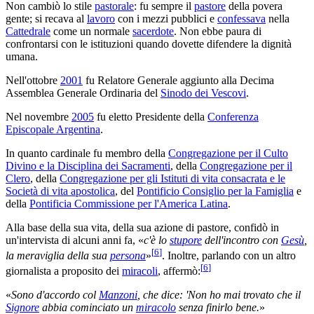
Non cambiò lo stile
pastorale
: fu sempre il
pastore
della povera
gente; si recava al
lavoro
con i mezzi pubblici e
confessava
nella
Cattedrale
come un normale
sacerdote
. Non ebbe paura di
confrontarsi con le istituzioni quando dovette difendere la dignità
umana.
Nell'ottobre
2001
fu Relatore Generale aggiunto alla Decima
Assemblea Generale Ordinaria del
Sinodo dei Vescovi
.
Nel novembre
2005
fu eletto Presidente della
Conferenza
Episcopale Argentina
.
In quanto cardinale fu membro della
Congregazione per il Culto
Divino e la Disciplina dei Sacramenti
, della
Congregazione per il
Clero
, della
Congregazione per gli Istituti di vita consacrata e le
Società di vita apostolica
, del
Pontificio Consiglio per la Famiglia
e
della
Pontificia Commissione per l'America Latina
.
Alla base della sua vita, della sua azione di pastore, confidò in
un'intervista di alcuni anni fa, «
c'è lo
stupore
dell'incontro con
Gesù
,
[
6
]
la meraviglia della sua
persona
»
. Inoltre, parlando con un altro
[
6
]
giornalista a proposito dei
miracoli
, affermò:
«
Sono d'accordo col
Manzoni
, che dice: 'Non ho mai trovato che il
Signore
abbia cominciato un
miracolo
senza finirlo bene.
»