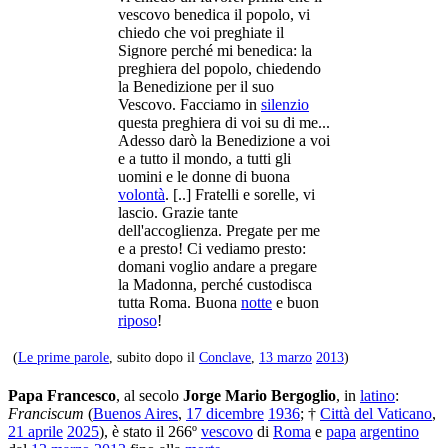
vescovo benedica il popolo, vi
chiedo che voi preghiate il
Signore perché mi benedica: la
preghiera del popolo, chiedendo
la Benedizione per il suo
Vescovo. Facciamo in
silenzio
questa preghiera di voi su di me...
Adesso darò la Benedizione a voi
e a tutto il mondo, a tutti gli
uomini e le donne di buona
volontà
. [..] Fratelli e sorelle, vi
lascio. Grazie tante
dell'accoglienza. Pregate per me
e a presto! Ci vediamo presto:
domani voglio andare a pregare
la Madonna, perché custodisca
tutta Roma. Buona
notte
e buon
riposo
!
(
Le prime parole
, subito dopo il
Conclave
,
13 marzo
2013
)
Papa
Francesco
, al secolo
Jorge Mario Bergoglio
, in
latino
:
Franciscum
(
Buenos Aires
,
17 dicembre
1936
; †
Città del Vaticano
,
21 aprile
2025
), è stato il 266º
vescovo
di
Roma
e
papa
argentino