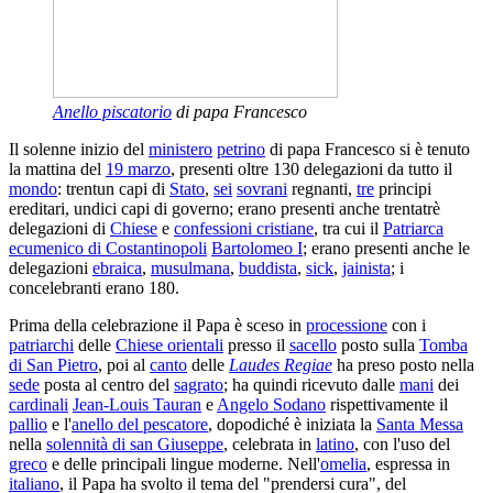
Anello piscatorio
di papa Francesco
Il solenne inizio del
ministero
petrino
di papa Francesco si è tenuto
la mattina del
19 marzo
, presenti oltre 130 delegazioni da tutto il
mondo
: trentun capi di
Stato
,
sei
sovrani
regnanti,
tre
principi
ereditari, undici capi di governo; erano presenti anche trentatrè
delegazioni di
Chiese
e
confessioni cristiane
, tra cui il
Patriarca
ecumenico di Costantinopoli
Bartolomeo I
; erano presenti anche le
delegazioni
ebraica
,
musulmana
,
buddista
,
sick
,
jainista
; i
concelebranti erano 180.
Prima della celebrazione il Papa è sceso in
processione
con i
patriarchi
delle
Chiese orientali
presso il
sacello
posto sulla
Tomba
di San Pietro
, poi al
canto
delle
Laudes Regiae
ha preso posto nella
sede
posta al centro del
sagrato
; ha quindi ricevuto dalle
mani
dei
cardinali
Jean-Louis Tauran
e
Angelo Sodano
rispettivamente il
pallio
e l'
anello del pescatore
, dopodiché è iniziata la
Santa Messa
nella
solennità di san Giuseppe
, celebrata in
latino
, con l'uso del
greco
e delle principali lingue moderne. Nell'
omelia
, espressa in
italiano
, il Papa ha svolto il tema del "prendersi cura", del