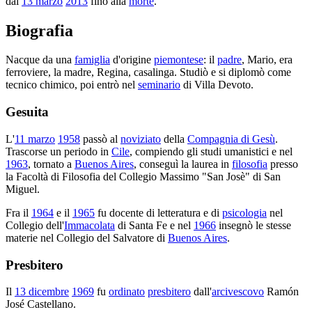
dal
13 marzo
2013
fino alla
morte
.
Biografia
Nacque da una
famiglia
d'origine
piemontese
: il
padre
, Mario, era
ferroviere, la madre, Regina, casalinga. Studiò e si diplomò come
tecnico chimico, poi entrò nel
seminario
di Villa Devoto.
Gesuita
L'
11 marzo
1958
passò al
noviziato
della
Compagnia di Gesù
.
Trascorse un periodo in
Cile
, compiendo gli studi umanistici e nel
1963
, tornato a
Buenos Aires
, conseguì la laurea in
filosofia
presso
la Facoltà di Filosofia del Collegio Massimo "San Josè" di San
Miguel.
Fra il
1964
e il
1965
fu docente di letteratura e di
psicologia
nel
Collegio dell'
Immacolata
di Santa Fe e nel
1966
insegnò le stesse
materie nel Collegio del Salvatore di
Buenos Aires
.
Presbitero
Il
13 dicembre
1969
fu
ordinato
presbitero
dall'
arcivescovo
Ramón
José Castellano.