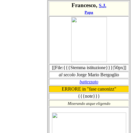
Francesco,
S.J.
Papa
[[File:{{{Stemma istituzione}}}|50px]]
al secolo
Jorge Mario Bergoglio
battezzato
ERRORE in "fase canonizz"
{{{note}}}
Miserando atque eligendo