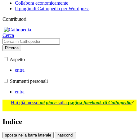
Collabora economicamente
Il plugin di Cathopedia per Wordpress
Contributori
Cerca
Ricerca
Aspetto
entra
Strumenti personali
entra
Hai già messo
mi piace
sulla
pagina
facebook
di
Cathopedia
?
Indice
sposta nella barra laterale
nascondi