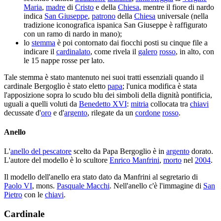
Maria
,
madre
di
Cristo
e della
Chiesa
, mentre il fiore di nardo
indica
San Giuseppe
,
patrono
della
Chiesa
universale (nella
tradizione iconografica ispanica San Giuseppe è raffigurato
con un ramo di nardo in mano);
lo
stemma
è poi contornato dai fiocchi posti su cinque file a
indicare il
cardinalato
, come rivela il
galero
rosso
, in alto, con
le 15 nappe rosse per lato.
Tale stemma è stato mantenuto nei suoi tratti essenziali quando il
cardinale Bergoglio è stato eletto
papa
; l'unica modifica è stata
l'apposizione sopra lo scudo blu dei simboli della dignità pontificia,
uguali a quelli voluti da
Benedetto XVI
:
mitria
collocata tra
chiavi
decussate d'
oro
e d'
argento
, rilegate da un
cordone
rosso
.
Anello
L'
anello del pescatore
scelto da Papa Bergoglio è in
argento
dorato.
L'autore del modello è lo scultore
Enrico Manfrini
,
morto
nel
2004
.
Il modello dell'anello era stato dato da Manfrini al segretario di
Paolo VI
, mons.
Pasquale Macchi
. Nell'anello c'è l'immagine di
San
Pietro
con le
chiavi
.
Cardinale