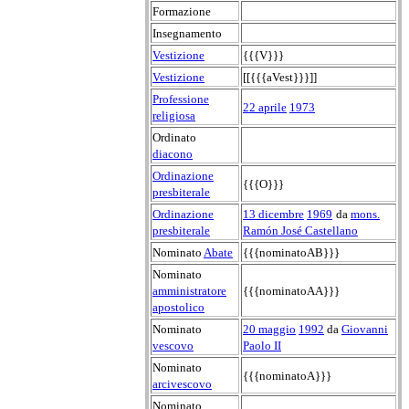
Formazione
Insegnamento
Vestizione
{{{V}}}
Vestizione
[[{{{aVest}}}]]
Professione
22 aprile
1973
religiosa
Ordinato
diacono
Ordinazione
{{{O}}}
presbiterale
Ordinazione
13 dicembre
1969
da
mons.
presbiterale
Ramón José Castellano
Nominato
Abate
{{{nominatoAB}}}
Nominato
amministratore
{{{nominatoAA}}}
apostolico
Nominato
20 maggio
1992
da
Giovanni
vescovo
Paolo II
Nominato
{{{nominatoA}}}
arcivescovo
Nominato