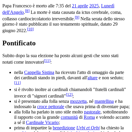
Papa Francesco è morto alle 7:35 del
21 aprile
2025
,
Lunedì
[
8
]
dell'Angelo
.
La morte è stata causata da ictus cerebrale, coma,
[
9
]
collasso cardiocircolatorio irreversibile.
Nella serata dello stesso
giorno è stato pubblicato il suo testamento spirituale, datato 29
[
10
]
giugno 2022.
Pontificato
Subito dopo la sua elezione ha posto alcuni gesti che sono stati
[
11
]
notati come innovatori
:
nella
Cappella Sistina
ha ricevuto l'atto di omaggio da parte
dei cardinali stando in piedi, davanti all'
altare
e non seduto;
[
11
]
si è rivolto inoltre ai cardinali chiamandoli "fratelli cardinali"
[
12
]
invece di "signori cardinali"
;
si è presentato alla folla senza
mozzetta
, né
mantellina
e ha
indossato la
croce pettorale
che usava prima di diventare papa;
alla folla ha parlato in uno stile molto
pastorale
, sottolineando
il rapporto con la grande
comunità
di
Roma
e volendo accanto
a sé il
Cardinale Vicario
;
prima di impartire la
benedizione
Urbi et Orbi
ha chiesto la