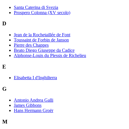
Santa Caterina di Svezia
Prospero Colonna (XV secolo)
D
Jean de la Rochetaillée de Font
Toussaint de Forbin de Janson
Pierre des Chappes
Beato Diego Giuseppe da Cadice
Alphonse-Louis du Plessis de Richelieu
E
Elisabetta I d'Inghilterra
G
Antonio Andrea Galli
James Gibbons
Hans Hermann Groër
M