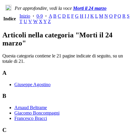
Per approfondire, vedi la voce
Morti il 24 marzo
Inizio
·
0-9
·
A
B
C
D
E
F
G
H
I
J
K
L
M
N
O
P
Q
R
S
Indice
T
U
V
W
X
Y
Z
Articoli nella categoria "Morti il 24
marzo"
Questa categoria contiene le 21 pagine indicate di seguito, su un
totale di 21.
A
Giuseppe Agostino
B
Arnaud Beltrame
Giacomo Boncompagni
Francesco Bracci
C