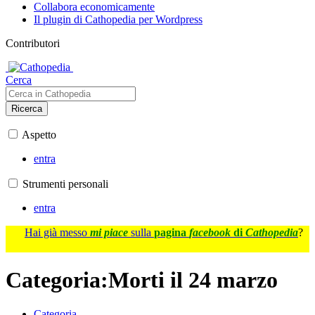
Collabora economicamente
Il plugin di Cathopedia per Wordpress
Contributori
Cerca
Ricerca
Aspetto
entra
Strumenti personali
entra
Hai già messo
mi piace
sulla
pagina
facebook
di
Cathopedia
?
Categoria
:
Morti il 24 marzo
Categoria