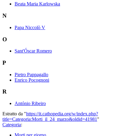
Beata Maria Karlowska
N
Papa Niccolò V
O
Sant'Óscar Romero
P
Pietro Pappagallo
Enrico Pocognoni
R
António Ribeiro
Estratto da "
https://it.cathopedia.org/w/index.php?
title=Categoria:Morti_il_24_marzo&oldid=41981
"
Categoria
:
Morti per giorno