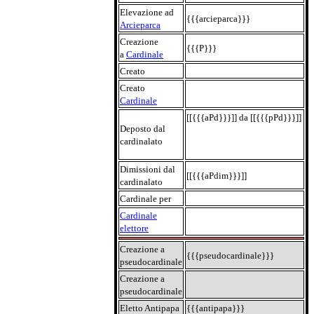
Elevazione ad
{{{arcieparca}}}
Arcieparca
Creazione
{{{P}}}
a
Cardinale
Creato
Creato
Cardinale
[[{{{aPd}}}]] da [[{{{pPd}}}]]
Deposto dal
cardinalato
Dimissioni dal
[[{{{aPdim}}}]]
cardinalato
Cardinale per
Cardinale
elettore
Creazione a
{{{pseudocardinale}}}
pseudocardinale
Creazione a
pseudocardinale
Eletto Antipapa
{{{antipapa}}}