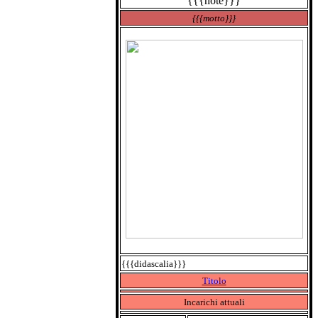
{{{note}}}
{{{motto}}}
{{{didascalia}}}
Titolo
Incarichi attuali