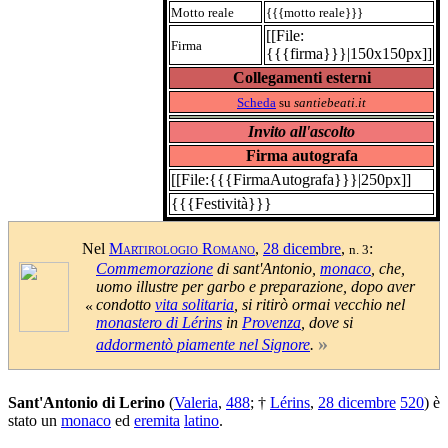
Motto reale
{{{motto reale}}}
[[File:
Firma
{{{firma}}}|150x150px]]
Collegamenti esterni
Scheda
su
santiebeati.it
Invito all'ascolto
Firma autografa
[[File:{{{FirmaAutografa}}}|250px]]
{{{Festività}}}
Nel
Martirologio Romano
,
28 dicembre
,
:
n. 3
Commemorazione
di sant'Antonio,
monaco
, che,
uomo illustre per garbo e preparazione, dopo aver
condotto
vita solitaria
, si ritirò ormai vecchio nel
«
monastero di Lérins
in
Provenza
, dove si
»
addormentò piamente nel Signore
.
Sant'Antonio di Lerino
(
Valeria
,
488
; †
Lérins
,
28 dicembre
520
) è
stato un
monaco
ed
eremita
latino
.