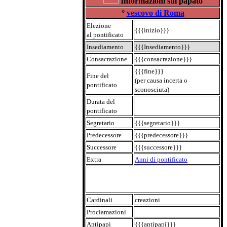
Informazioni sul papato
°
vescovo di Roma
Elezione
{{{inizio}}}
al pontificato
Insediamento
{{{Insediamento}}}
Consacrazione
{{{consacrazione}}}
{{{fine}}}
Fine del
(per causa incerta o
pontificato
sconosciuta)
Durata del
pontificato
Segretario
{{{segretario}}}
Predecessore
{{{predecessore}}}
Successore
{{{successore}}}
Extra
Anni di pontificato
Cardinali
creazioni
Proclamazioni
Antipapi
{{{antipapi}}}