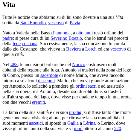
Vita
Tutte le notizie che abbiamo su di lui sono dovute a una sua
Vita
scritta da
Sant'Ennodio
,
vescovo
di
Pavia
.
Nato a Valeria nella Bassa
Pannonia
, a
otto
anni
restò orfano del
padre
: si prese cura di lui
Severino Boezio
, che lo istruì nei precetti
della
fede
cristiana
. Successivamente, la sua educazione fu curata
dallo zio Costanzo, che viveva in
Baviera
a
Lorch
ed era
vescovo
di
quella città.
Nel
488
, le incursioni barbariche nel
Norico
costrinsero molti
abitanti della regione alla fuga. Antonio si trasferì nella zona del lago
di Como, presso un
sacerdote
di nome Mario, che aveva raccolto
intorno a sé alcuni
discepoli
. Mario, che aveva grande ammirazione
per Antonio, lo sollecitò a prendere gli
ordini sacri
e ad assisterlo
nella sua opera, ma Antonio, desideroso di solitudine, si trasferì
sull'altra sponda del lago, dove visse per qualche tempo in una grotta
con due vecchi
eremiti
.
La fama della sua santità e dei suoi
prodigi
si diffuse tanto che molta
gente andava a visitarlo; allora, per ritrovare la sua tranquillità e i
suoi momenti
ascetici
, si spostò in
Gallia
a
Lérins
, o Lerino, dove
visse gli ultimi anni della sua vita e vi
morì
attorno all'anno
520
.