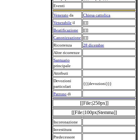
Eventi
Venerato
da
Chiesa cattolica
Venerabile
il
[[]]
Beatificazione
[[]]
Canonizzazione
[[]]
Ricorrenza
28 dicembre
Altre ricorrenze
Santuario
principale
Attributi
Devozioni
{{{devozioni}}}
particolari
Patrono
di
[[File:|250px]]
[[File:|100px|Stemma]]
Incoronazione
Investitura
Predecessore