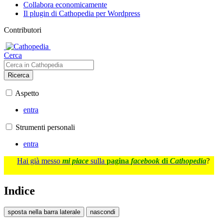
Collabora economicamente
Il plugin di Cathopedia per Wordpress
Contributori
Cerca
Ricerca
Aspetto
entra
Strumenti personali
entra
Hai già messo
mi piace
sulla
pagina
facebook
di
Cathopedia
?
Indice
sposta nella barra laterale
nascondi