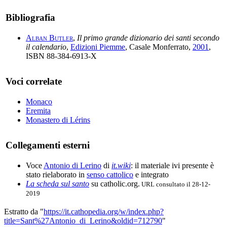
Bibliografia
Alban Butler
,
Il primo grande dizionario dei santi secondo
il calendario
,
Edizioni Piemme
, Casale Monferrato,
2001
,
ISBN 88-384-6913-X
Voci correlate
Monaco
Eremita
Monastero di Lérins
Collegamenti esterni
Voce
Antonio di Lerino
di
it.wiki
: il materiale ivi presente è
stato rielaborato in
senso cattolico
e integrato
La scheda sul santo
su catholic.org.
URL consultato il 28-12-
2019
Estratto da "
https://it.cathopedia.org/w/index.php?
title=Sant%27Antonio_di_Lerino&oldid=712790
"