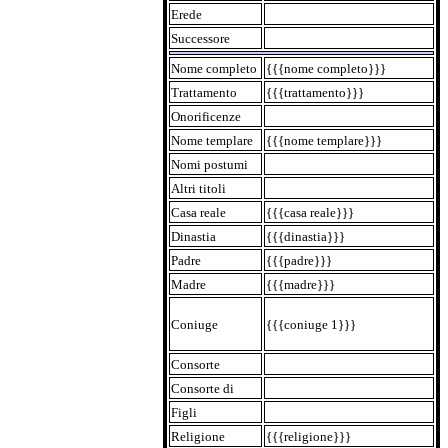
Erede
Successore
Nome completo
{{{nome completo}}}
Trattamento
{{{trattamento}}}
Onorificenze
Nome templare
{{{nome templare}}}
Nomi postumi
Altri titoli
Casa reale
{{{casa reale}}}
Dinastia
{{{dinastia}}}
Padre
{{{padre}}}
Madre
{{{madre}}}
Coniuge
{{{coniuge 1}}}
Consorte
Consorte di
Figli
Religione
{{{religione}}}