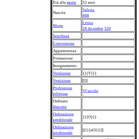
Età alla
morte
32 anni
Valeria
Nascita
488
Lérins
Morte
28 dicembre
520
Sepoltura
Conversione
Appartenenza
Formazione
Insegnamento
Vestizione
{{{V}}}
Vestizione
[[]]
Professione
VI secolo
religiosa
Ordinato
diacono
Ordinazione
{{{O}}}
presbiterale
Ordinazione
[[{{{aO}}}]]
presbiterale