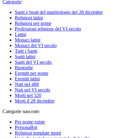
Categorie
:
Santi e beati del martirologio del 28 dicembre
Religiosi latini
Religiosi per nome
Professioni religiose del VI secolo
Latini
Monaci latini
Monaci del VI secolo
Tutti i Santi
Santi latini
Santi del VI secolo
Biografie
Eremiti per nome
Eremiti latini
Nati nel 488
Nati nel VI secolo
Morti nel 520
Morti il 28 dicembre
Categorie nascoste:
Per nome esiste
PersonaBot
Religiosi template morti