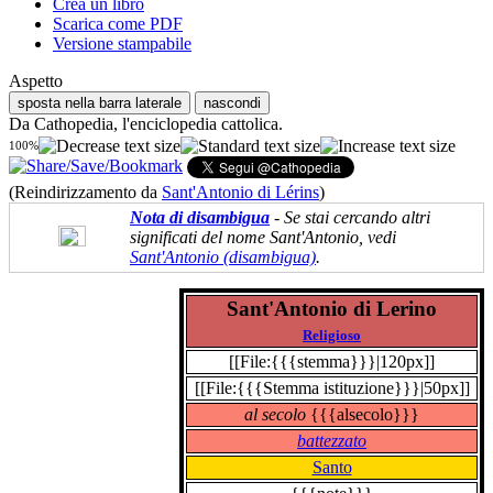
Crea un libro
Scarica come PDF
Versione stampabile
Aspetto
sposta nella barra laterale
nascondi
Da Cathopedia, l'enciclopedia cattolica.
100%
(Reindirizzamento da
Sant'Antonio di Lérins
)
Nota di disambigua
- Se stai cercando altri
significati del nome Sant'Antonio, vedi
Sant'Antonio (disambigua)
.
Sant'Antonio di Lerino
Religioso
[[File:{{{stemma}}}|120px]]
[[File:{{{Stemma istituzione}}}|50px]]
al secolo
{{{alsecolo}}}
battezzato
Santo