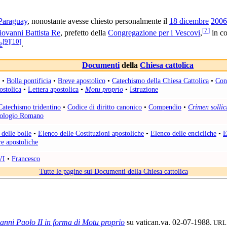
Paraguay
, nonostante avesse chiesto personalmente il
18 dicembre
2006
[
7
]
iovanni Battista Re
, prefetto della
Congregazione per i Vescovi
,
in co
[
9
]
[
10
]
e
.
Documenti
della
Chiesa cattolica
•
Bolla pontificia
•
Breve apostolico
•
Catechismo della Chiesa Cattolica
•
Con
ostolica
•
Lettera apostolica
•
Motu proprio
•
Istruzione
Catechismo tridentino
•
Codice di diritto canonico
•
Compendio
•
Crimen sollici
rologio Romano
delle bolle
•
Elenco delle Costituzioni apostoliche
•
Elenco delle encicliche
•
E
re apostoliche
VI
•
Francesco
Tutte le pagine sui Documenti della Chiesa cattolica
anni Paolo II in forma di Motu proprio
su vatican.va. 02-07-1988.
URL c