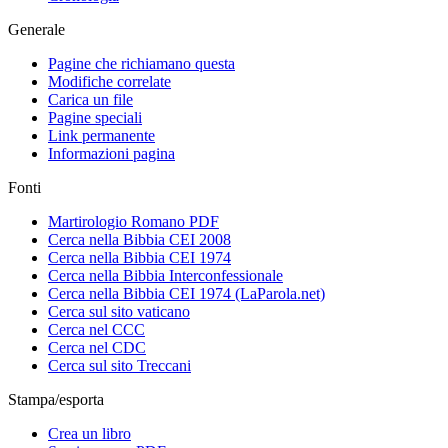
Generale
Pagine che richiamano questa
Modifiche correlate
Carica un file
Pagine speciali
Link permanente
Informazioni pagina
Fonti
Martirologio Romano PDF
Cerca nella Bibbia CEI 2008
Cerca nella Bibbia CEI 1974
Cerca nella Bibbia Interconfessionale
Cerca nella Bibbia CEI 1974 (LaParola.net)
Cerca sul sito vaticano
Cerca nel CCC
Cerca nel CDC
Cerca sul sito Treccani
Stampa/esporta
Crea un libro