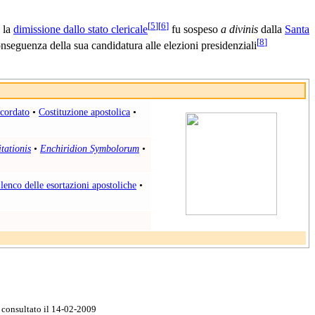
[
5
]
[
6
]
la
dimissione dallo stato clericale
fu sospeso
a divinis
dalla
Santa
[
8
]
nseguenza della sua candidatura alle elezioni presidenziali
cordato
•
Costituzione apostolica
•
tationis
•
Enchiridion Symbolorum
•
lenco delle esortazioni apostoliche
•
onsultato il 14-02-2009