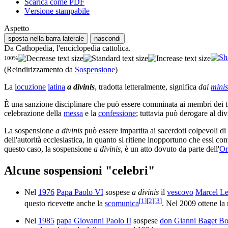
Scarica come PDF
Versione stampabile
Aspetto
sposta nella barra laterale
nascondi
Da Cathopedia, l'enciclopedia cattolica.
100%
(Reindirizzamento da
Sospensione
)
La
locuzione
latina
a divinis
, tradotta letteralmente, significa
dai
minis
È una sanzione disciplinare che può essere comminata ai membri dei t
celebrazione della
messa
e la
confessione
; tuttavia può derogare al di
La sospensione
a divinis
può essere impartita ai sacerdoti colpevoli d
dell'autorità ecclesiastica, in quanto si ritiene inopportuno che essi co
questo caso, la sospensione
a divinis
, è un atto dovuto da parte dell'
Or
Alcune sospensioni "celebri"
Nel
1976
Papa Paolo VI
sospese
a divinis
il
vescovo
Marcel Le
[
1
]
[
2
]
[
3
]
questo ricevette anche la
scomunica
. Nel 2009 ottene la
Nel
1985
papa Giovanni Paolo II
sospese
don Gianni Baget B