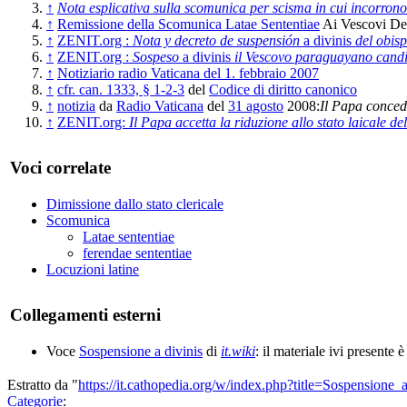
↑
Nota esplicativa sulla scomunica per scisma in cui incorron
↑
Remissione della Scomunica Latae Sententiae
Ai Vescovi De
↑
ZENIT.org :
Nota y decreto de suspensión
a divinis
del obisp
↑
ZENIT.org :
Sospeso
a divinis
il Vescovo paraguayano candid
↑
Notiziario radio Vaticana del 1. febbraio 2007
↑
cfr. can. 1333, § 1-2-3
del
Codice di diritto canonico
↑
notizia
da
Radio Vaticana
del
31 agosto
2008:
Il Papa concede
↑
ZENIT.org:
Il Papa accetta la riduzione allo stato laicale d
Voci correlate
Dimissione dallo stato clericale
Scomunica
Latae sententiae
ferendae sententiae
Locuzioni latine
Collegamenti esterni
Voce
Sospensione a divinis
di
it.wiki
: il materiale ivi presente 
Estratto da "
https://it.cathopedia.org/w/index.php?title=Sospension
Categorie
: