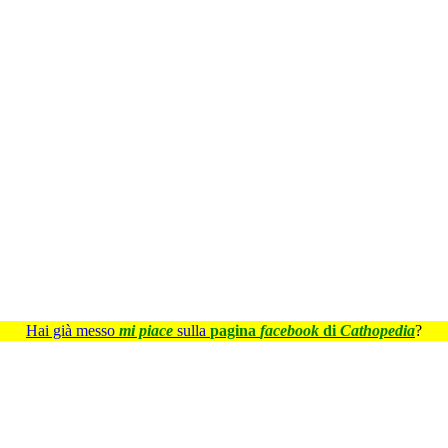
Hai già messo
mi piace
sulla
pagina
facebook
di
Cathopedia
?