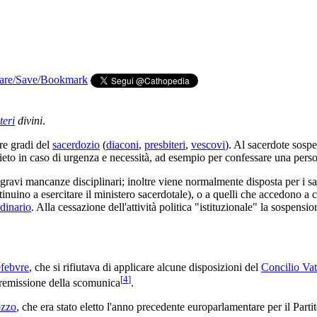
teri
divini
.
re gradi del
sacerdozio
(
diaconi
,
presbiteri
,
vescovi
). Al sacerdote sosp
vieto in caso di urgenza e necessità, ad esempio per confessare una per
i gravi mancanze disciplinari; inoltre viene normalmente disposta per i
ntinuino a esercitare il ministero sacerdotale), o a quelli che accedono a 
dinario
. Alla cessazione dell'attività politica "istituzionale" la sospensi
febvre
, che si rifiutava di applicare alcune disposizioni del
Concilio Vat
[
4
]
 remissione della scomunica
.
ozzo
, che era stato eletto l'anno precedente europarlamentare per il Part