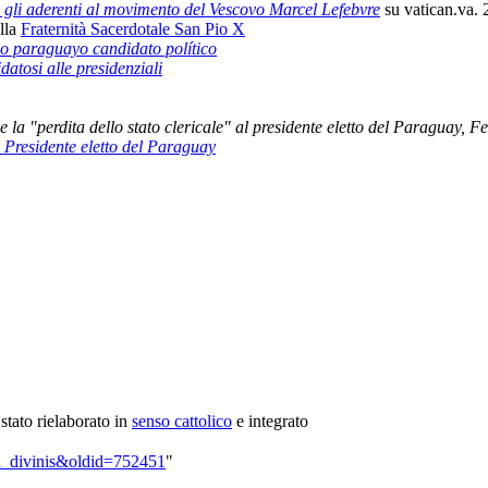
o gli aderenti al movimento del Vescovo Marcel Lefebvre
su vatican.va.
lla
Fraternità Sacerdotale San Pio X
o paraguayo candidato político
atosi alle presidenziali
 la "perdita dello stato clericale" al presidente eletto del Paraguay,
el Presidente eletto del Paraguay
è stato rielaborato in
senso cattolico
e integrato
e_a_divinis&oldid=752451
"