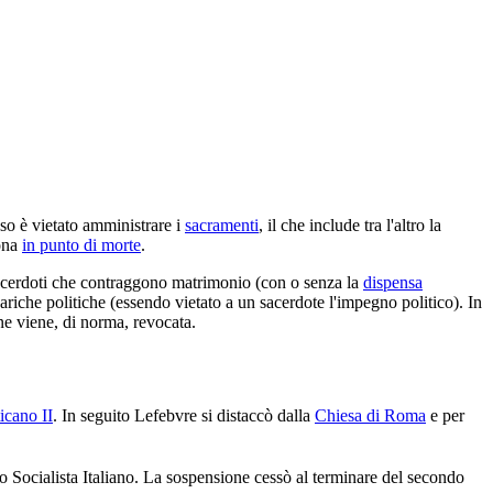
eso è vietato amministrare i
sacramenti
, il che include tra l'altro la
sona
in punto di morte
.
 sacerdoti che contraggono matrimonio (con o senza la
dispensa
cariche politiche (essendo vietato a un sacerdote l'impegno politico). In
one viene, di norma, revocata.
icano II
. In seguito Lefebvre si distaccò dalla
Chiesa di Roma
e per
ito Socialista Italiano. La sospensione cessò al terminare del secondo