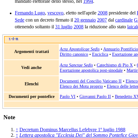
mandato elettorale dello stesso, nel
1994
.
Fernando Lugo
,
vescovo
, eletto nell'aprile
2008
presidente del
Sede
con un decreto firmato il
20 gennaio
2007
dal
cardinale
G
ottenendo soltanto il
31 luglio
2008
la riduzione allo stato
laical
v
d
m
•
•
Acta Apostolicae Sedis
•
Annuario Pontificio
Argomenti trattati
Diritto canonico
•
Enciclica
•
Esortazione ap
Acta Sanctae Sedis
•
Catechismo di Pio X
•
Vedi anche
Esortazione apostolica post-sinodale
•
Marti
Documenti del Concilio Vaticano II
•
Elenco 
Elenchi
Elenco dei Motu proprio
•
Elenco delle lette
Documenti per pontefice
Paolo VI
•
Giovanni Paolo II
•
Benedetto X
Note
↑
Decretum Dominus Marcellus Lefebvre 1º luglio 1988
↑
Lettera apostolica "Ecclesia Dei" del Sommo Pontefice Giov