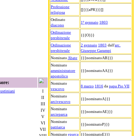
Professione
[[{{{aPR}}}]]
religiosa
Ordinato
1º gennaio
1803
diacono
Ordinazione
{{{O}}}
presbiterale
Ordinazione
2 gennaio
1803
dall'
arc.
presbiterale
Giuseppe Garampi
Nominato
Abate
{{{nominatoAB}}}
Nominato
amministratore
{{{nominatoAA}}}
apostolico
sore:
Nominato
8 marzo
1816
da
papa Pio VII
vescovo
stiniani
I
Nominato
II
{{{nominatoA}}}
arcivescovo
III
Nominato
IV
{{{nominatoAE}}}
arcieparca
V
Nominato
VI
{{{nominatoP}}}
patriarca
VII
Nominato
eparca
{{{nominatoE}}}
VIII