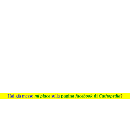
Hai già messo
mi piace
sulla
pagina
facebook
di
Cathopedia
?