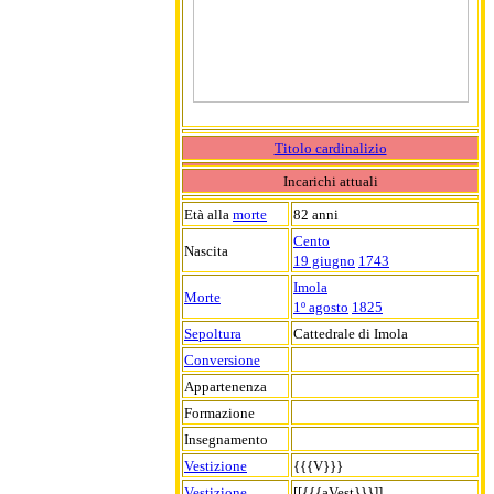
Titolo cardinalizio
Incarichi attuali
Età alla
morte
82 anni
Cento
Nascita
19 giugno
1743
Imola
Morte
1º agosto
1825
Sepoltura
Cattedrale di Imola
Conversione
Appartenenza
Formazione
Insegnamento
Vestizione
{{{V}}}
Vestizione
[[{{{aVest}}}]]