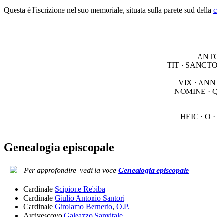
Questa è l'iscrizione nel suo memoriale, situata sulla parete sud della
c
ANTO
TIT · SANCTO
VIX · ANN
NOMINE · Q
HEIC · O ·
Genealogia episcopale
Per approfondire, vedi la voce
Genealogia episcopale
Cardinale
Scipione Rebiba
Cardinale
Giulio Antonio Santori
Cardinale
Girolamo Bernerio
,
O.P.
Arcivescovo
Galeazzo Sanvitale