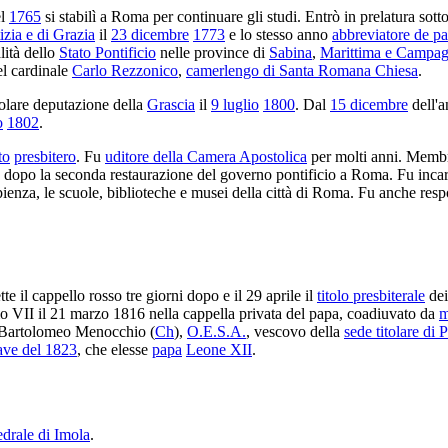
el
1765
si stabilì a Roma per continuare gli studi. Entrò in prelatura sott
izia e di Grazia
il
23 dicembre
1773
e lo stesso anno
abbreviatore de p
alità dello
Stato Pontificio
nelle province di
Sabina
,
Marittima e Campa
el cardinale
Carlo Rezzonico
,
camerlengo di Santa Romana Chiesa
.
olare deputazione della
Grascia
il
9 luglio
1800
. Dal
15 dicembre
dell'a
o
1802
.
to
presbitero
. Fu
uditore della Camera Apostolica
per molti anni. Memb
, dopo la seconda restaurazione del governo pontificio a Roma. Fu incari
pienza, le scuole, biblioteche e musei della città di Roma. Fu anche res
ette il cappello rosso tre giorni dopo e il 29 aprile il
titolo presbiterale
de
io VII il 21 marzo 1816 nella cappella privata del papa, coadiuvato da
m
Bartolomeo Menocchio (
Ch
),
O.E.S.A.
, vescovo della
sede titolare di 
ave del 1823
, che elesse
papa
Leone XII
.
edrale di Imola
.