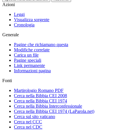
Azioni
Leggi
Visualizza sorgente
Cronologia
Generale
Pagine che richiamano questa
Modifiche correlate
Carica un file
Pagine speciali
Link permanente
Informazioni pagina
Fonti
Martirologio Romano PDF
Cerca nella Bibbia CEI 2008
Cerca nella Bibbia CEI 1974
Cerca nella Bibbia Interconfessionale
Cerca nella Bibbia CEI 1974 (LaParola.net)
Cerca sul sito vaticano
Cerca nel CCC
Cerca nel CDC