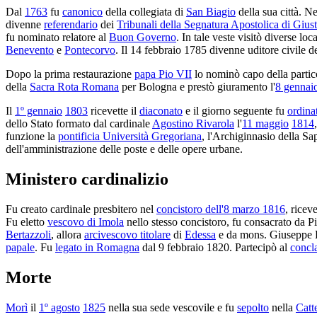
Dal
1763
fu
canonico
della collegiata di
San Biagio
della sua città. N
divenne
referendario
dei
Tribunali della Segnatura Apostolica di Giust
fu nominato relatore al
Buon Governo
. In tale veste visitò diverse loc
Benevento
e
Pontecorvo
. Il 14 febbraio 1785 divenne uditore civile d
Dopo la prima restaurazione
papa Pio VII
lo nominò capo della partic
della
Sacra Rota Romana
per Bologna e prestò giuramento l'
8 gennai
Il
1º gennaio
1803
ricevette il
diaconato
e il giorno seguente fu
ordina
dello Stato formato dal cardinale
Agostino Rivarola
l'
11 maggio
1814
funzione la
pontificia Università Gregoriana
, l'Archiginnasio della Sa
dell'amministrazione delle poste e delle opere urbane.
Ministero cardinalizio
Fu creato cardinale presbitero nel
concistoro dell'8 marzo 1816
, ricev
Fu eletto
vescovo di Imola
nello stesso concistoro, fu consacrato da P
Bertazzoli
, allora
arcivescovo titolare
di
Edessa
e da mons. Giuseppe 
papale
. Fu
legato in Romagna
dal 9 febbraio 1820. Partecipò al
concl
Morte
Morì
il
1º agosto
1825
nella sua sede vescovile e fu
sepolto
nella
Catt