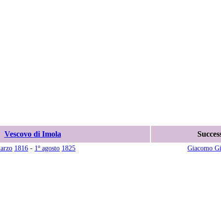
Vescovo di Imola
Succes
arzo
1816
-
1º agosto
1825
Giacomo Giu