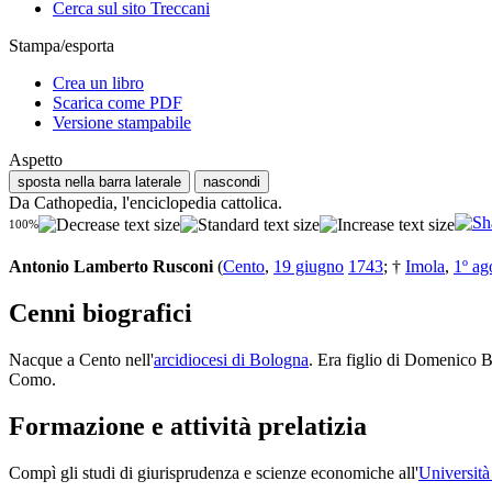
Cerca sul sito Treccani
Stampa/esporta
Crea un libro
Scarica come PDF
Versione stampabile
Aspetto
sposta nella barra laterale
nascondi
Da Cathopedia, l'enciclopedia cattolica.
100%
Antonio Lamberto Rusconi
(
Cento
,
19 giugno
1743
; †
Imola
,
1º ag
Cenni biografici
Nacque a Cento nell'
arcidiocesi di Bologna
. Era figlio di Domenico 
Como.
Formazione e attività prelatizia
Compì gli studi di giurisprudenza e scienze economiche all'
Università