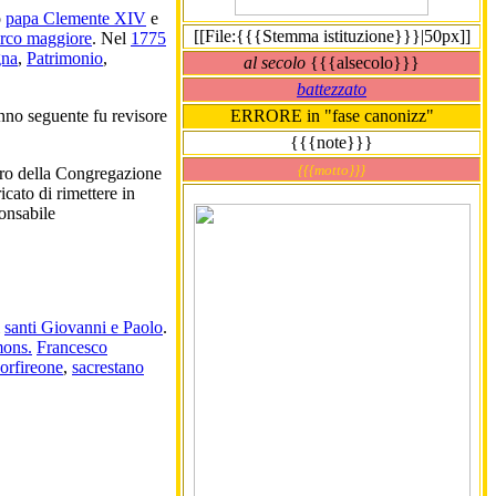
o
papa Clemente XIV
e
[[File:{{{Stemma istituzione}}}|50px]]
arco maggiore
. Nel
1775
gna
,
Patrimonio
,
al secolo
{{{alsecolo}}}
battezzato
nno seguente fu revisore
ERRORE in "fase canonizz"
{{{note}}}
{{{motto}}}
ro della Congregazione
cato di rimettere in
ponsabile
i
santi Giovanni e Paolo
.
ons.
Francesco
Porfireone
,
sacrestano