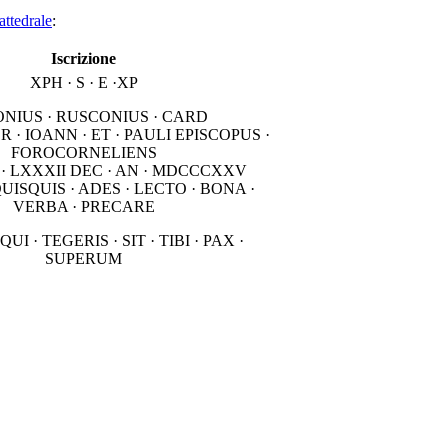
attedrale
:
Iscrizione
XPH · S · E ·XP
NIUS · RUSCONIUS · CARD
R · IOANN · ET · PAULI EPISCOPUS ·
FOROCORNELIENS
 · LXXXII DEC · AN · MDCCCXXV
UISQUIS · ADES · LECTO · BONA ·
VERBA · PRECARE
 QUI · TEGERIS · SIT · TIBI · PAX ·
SUPERUM