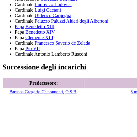
Cardinale
Ludovico Ludovisi
Cardinale
Luigi Caetani
Cardinale
Ulderico Carpegna
Cardinale
Paluzzo Paluzzi Altieri degli Albertoni
Papa
Benedetto XIII
Papa
Benedetto XIV
Papa
Clemente XIII
Cardinale
Francesco Saverio de Zelada
Papa
Pio VII
Cardinale
Antonio Lamberto Rusconi
Successione degli incarichi
Predecessore:
Barnaba Gregorio Chiaramonti
,
O.S.B.
8 m