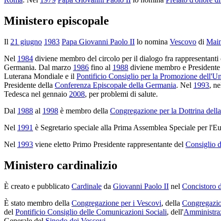
Ministero episcopale
Il
21 giugno
1983
Papa Giovanni Paolo II
lo nomina
Vescovo
di
Mai
Nel
1984
diviene membro del circolo per il dialogo fra rappresentanti
Germania. Dal marzo
1986
fino al
1988
diviene membro e Presidente (
Luterana Mondiale e il
Pontificio Consiglio per la Promozione dell'Uni
Presidente della
Conferenza Episcopale della Germania
. Nel
1993
, n
Tedesca nel gennaio
2008
, per problemi di salute.
Dal
1988
al
1998
è membro della
Congregazione per la Dottrina dell
Nel
1991
è Segretario speciale alla Prima Assemblea Speciale per l'E
Nel
1993
viene eletto Primo Presidente rappresentante del
Consiglio 
Ministero cardinalizio
È creato e pubblicato
Cardinale
da
Giovanni Paolo II
nel
Concistoro d
È stato membro della
Congregazione per i Vescovi
, della
Congregazion
del
Pontificio Consiglio delle Comunicazioni Sociali
, dell'
Amministraz
Generale del
Sinodo dei Vescovi
.