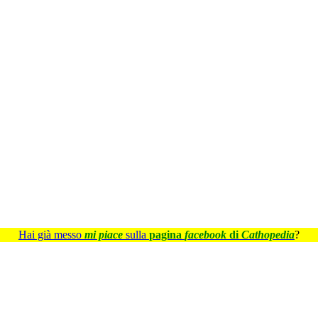
Hai già messo
mi piace
sulla
pagina
facebook
di
Cathopedia
?