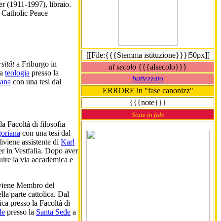
r (1911-1997), libraio.
l Catholic Peace
[[File:{{{Stemma istituzione}}}|50px]]
sität
a Friburgo in
al secolo
{{{alsecolo}}}
ia
teologia
presso la
battezzato
iana
con una tesi dal
ERRORE in "fase canonizz"
{{{note}}}
State in fide
la Facoltà di filosofia
goriana
con una tesi dal
iviene assistente di
Karl
r in Vestfalia. Dopo aver
guire la via accademica e
viene Membro del
lla parte cattolica. Dal
a presso la Facoltà di
le
presso la
Santa Sede
a