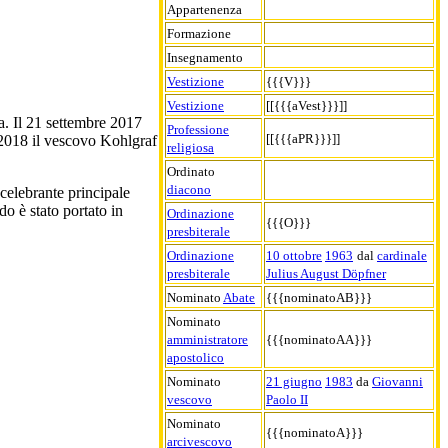
Appartenenza
Formazione
Insegnamento
Vestizione
{{{V}}}
Vestizione
[[{{{aVest}}}]]
. Il 21 settembre 2017
Professione
[[{{{aPR}}}]]
 2018 il vescovo Kohlgraf
religiosa
Ordinato
diacono
celebrante principale
o è stato portato in
Ordinazione
{{{O}}}
presbiterale
Ordinazione
10 ottobre
1963
dal
cardinale
presbiterale
Julius August Döpfner
Nominato
Abate
{{{nominatoAB}}}
Nominato
amministratore
{{{nominatoAA}}}
apostolico
Nominato
21 giugno
1983
da
Giovanni
vescovo
Paolo II
Nominato
{{{nominatoA}}}
arcivescovo