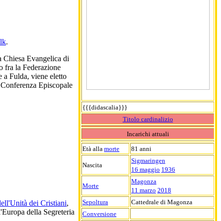
lk
.
la Chiesa Evangelica di
o fra la Federazione
e a Fulda, viene eletto
a Conferenza Episcopale
{{{didascalia}}}
Titolo cardinalizio
Incarichi attuali
Età alla
morte
81 anni
Sigmaringen
Nascita
16 maggio
1936
Magonza
Morte
11 marzo
2018
Sepoltura
Cattedrale di Magonza
ll'Unità dei Cristiani
,
l'Europa della Segreteria
Conversione