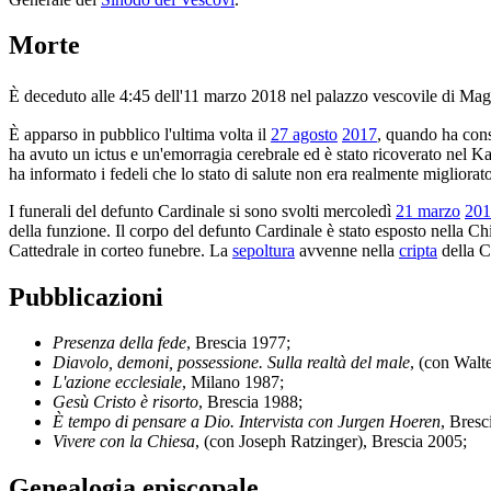
Morte
È deceduto alle 4:45 dell'11 marzo 2018 nel palazzo vescovile di Ma
È apparso in pubblico l'ultima volta il
27 agosto
2017
, quando ha cons
ha avuto un ictus e un'emorragia cerebrale ed è stato ricoverato nel
ha informato i fedeli che lo stato di salute non era realmente migliorato
I funerali del defunto Cardinale si sono svolti mercoledì
21 marzo
201
della funzione. Il corpo del defunto Cardinale è stato esposto nella C
Cattedrale in corteo funebre. La
sepoltura
avvenne nella
cripta
della C
Pubblicazioni
Presenza della fede
, Brescia 1977;
Diavolo, demoni, possessione. Sulla realtà del male
, (con Walt
L'azione ecclesiale
, Milano 1987;
Gesù Cristo è risorto
, Brescia 1988;
È tempo di pensare a Dio. Intervista con Jurgen Hoeren
, Bresc
Vivere con la Chiesa
, (con Joseph Ratzinger), Brescia 2005;
Genealogia episcopale