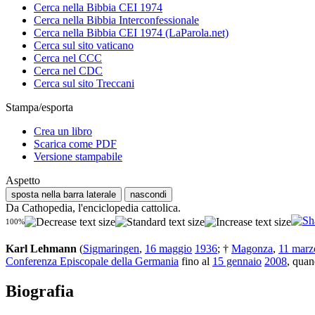
Cerca nella Bibbia CEI 1974
Cerca nella Bibbia Interconfessionale
Cerca nella Bibbia CEI 1974 (LaParola.net)
Cerca sul sito vaticano
Cerca nel CCC
Cerca nel CDC
Cerca sul sito Treccani
Stampa/esporta
Crea un libro
Scarica come PDF
Versione stampabile
Aspetto
sposta nella barra laterale
nascondi
Da Cathopedia, l'enciclopedia cattolica.
100%
Karl Lehmann
(
Sigmaringen
,
16 maggio
1936
; †
Magonza
,
11 marz
Conferenza Episcopale della Germania
fino al
15 gennaio
2008
, quan
Biografia