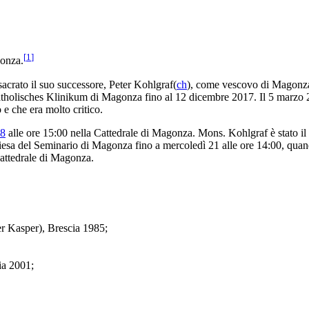
[
1
]
gonza.
acrato il suo successore, Peter Kohlgraf(
ch
), come vescovo di Magonza
 Katholisches Klinikum di Magonza fino al 12 dicembre 2017. Il 5 marzo
 e che era molto critico.
8
alle ore 15:00 nella Cattedrale di Magonza. Mons. Kohlgraf è stato il 
hiesa del Seminario di Magonza fino a mercoledì 21 alle ore 14:00, quand
attedrale di Magonza.
er Kasper), Brescia 1985;
ia 2001;