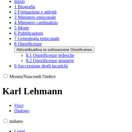
Inizio
1
Biografia
2
Formazione e attività
3
Ministero episcopale
4
Ministero cardinalizio
5
Morte
6
Pubblicazioni
7
Genealogia episcopale
8
Onorificenze
Attiva/disattiva la sottosezione Onorificenze
8.1
Onorificenze tedesche
8.2
Onorificenze straniere
9
Successione degli incarichi
Mostra/Nascondi l'indice
Karl Lehmann
Voce
Dialogo
italiano
Leggi