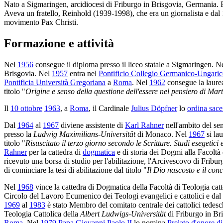
Nato a Sigmaringen, arcidiocesi di Friburgo in Brisgovia, Germania. 
Aveva un fratello, Reinhold (1939-1998), che era un giornalista e dal 
movimento Pax Christi.
Formazione e attività
Nel
1956
consegue il diploma presso il liceo statale a Sigmaringen. N
Brisgovia. Nel
1957
entra nel
Pontificio Collegio Germanico-Ungari
Pontificia Università Gregoriana
a
Roma
. Nel
1962
consegue la laurea
titolo "
Origine e senso della questione dell'essere nel pensiero di Ma
Il
10 ottobre
1963
, a
Roma
, il Cardinale
Julius Döpfner
lo
ordina sace
Dal
1964
al
1967
diviene assistente di
Karl Rahner
nell'ambito del sem
presso la
Ludwig Maximilians-Universität
di Monaco. Nel
1967
si la
titolo "
Risuscitato il terzo giorno secondo le Scritture. Studi esegetici
Rahner
per la cattedra di
dogmatica
e di storia dei Dogmi alla Facoltà 
ricevuto una borsa di studio per l'abilitazione, l'Arcivescovo di Fribur
di cominciare la tesi di abilitazione dal titolo "
Il Dio nascosto e il conc
Nel
1968
vince la cattedra di Dogmatica della Facoltà di Teologia c
Circolo del Lavoro Ecumenico dei Teologi evangelici e cattolici e dal
1969
al
1983
è stato Membro del comitato centrale dei cattolici tedesch
Teologia Cattolica della
Albert Ludwigs-Universität
di Friburgo in Br
Roma
. Nel
1979
Papa Giovanni Paolo II
lo nomina
Prelato d'onore di