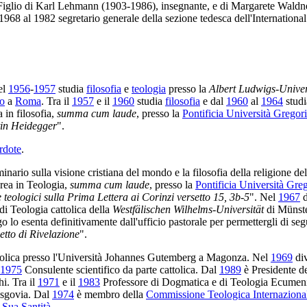
Figlio di Karl Lehmann (1903-1986), insegnante, e di Margarete Waldne
1968 al 1982 segretario generale della sezione tedesca dell'Internationa
el
1956
-
1957
studia
filosofia
e
teologia
presso la
Albert Ludwigs-Univer
co
a
Roma
. Tra il
1957
e il
1960
studia
filosofia
e dal
1960
al
1964
stud
 in filosofia,
summa cum laude
, presso la
Pontificia Università Gregor
rtin Heidegger
".
rdote
.
inario sulla visione cristiana del mondo e la filosofia della religione del
urea in Teologia,
summa cum laude
, presso la
Pontificia Università Gre
 e teologici sulla Prima Lettera ai Corinzi versetto 15, 3b-5
". Nel
1967
d
di Teologia cattolica della
Westfälischen Wilhelms-Universität
di Münste
go lo esenta definitivamente dall'ufficio pastorale per permettergli di se
etto di Rivelazione
".
attolica presso l'Università Johannes Gutemberg a Magonza. Nel
1969
di
1975
Consulente scientifico da parte cattolica. Dal
1989
è Presidente de
i. Tra il
1971
e il
1983
Professore di Dogmatica e di Teologia Ecumenic
isgovia. Dal
1974
è membro della
Commissione Teologica Internaziona
 Sua Santità
.