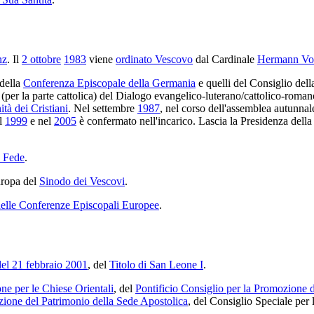
nz
. Il
2 ottobre
1983
viene
ordinato Vescovo
dal Cardinale
Hermann Vo
 della
Conferenza Episcopale della Germania
e quelli del Consiglio del
per la parte cattolica) del Dialogo evangelico-luterano/cattolico-roman
tà dei Cristiani
. Nel settembre
1987
, nel corso dell'assemblea autunnal
el
1999
e nel
2005
è confermato nell'incarico. Lascia la Presidenza dell
a Fede
.
uropa del
Sinodo dei Vescovi
.
delle Conferenze Episcopali Europee
.
el 21 febbraio 2001
, del
Titolo di San Leone I
.
e per le Chiese Orientali
, del
Pontificio Consiglio per la Promozione de
ione del Patrimonio della Sede Apostolica
, del Consiglio Speciale per 