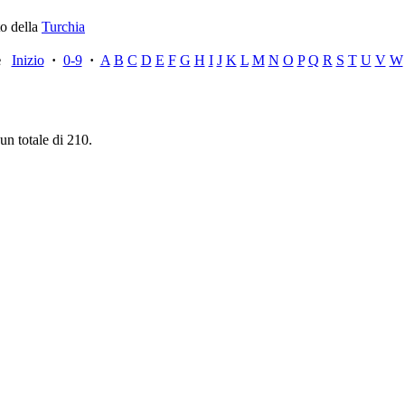
to della
Turchia
ce
Inizio
·
0-9
·
A
B
C
D
E
F
G
H
I
J
K
L
M
N
O
P
Q
R
S
T
U
V
W
un totale di 210.