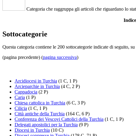
Categoria che raggruppa gli articoli che riguardano lo sta
Indi
Sottocategorie
Questa categoria contiene le 200 sottocategorie indicate di seguito, su 
(pagina precedente) (
pagina successiva
)
Arcidiocesi in Turchia
(1 C, 1 P)
Arcieparchie in Turchia
(4 C, 2 P)
Cappadocia
(2 P)
Caria
(1 P)
Chiesa cattolica in Turchia
(6 C, 3 P)
Cilicia
(1 C, 1 P)
Città antiche della Turchia
(164 C, 6 P)
Conferenza dei Vescovi Cattolici della Turchia
(1 C, 1 P)
Delegati apostolici per la Turchia
(9 P)
Diocesi in Turchia
(10 C)
Diocesi soppresse in Turchia
(178 C, 71 P)