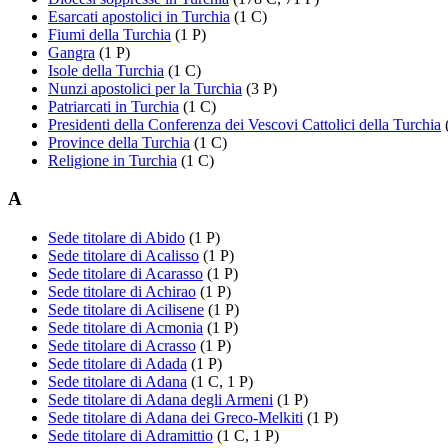
Esarcati apostolici in Turchia
(1 C)
Fiumi della Turchia
(1 P)
Gangra
(1 P)
Isole della Turchia
(1 C)
Nunzi apostolici per la Turchia
(3 P)
Patriarcati in Turchia
(1 C)
Presidenti della Conferenza dei Vescovi Cattolici della Turchia
Province della Turchia
(1 C)
Religione in Turchia
(1 C)
A
Sede titolare di Abido
(1 P)
Sede titolare di Acalisso
(1 P)
Sede titolare di Acarasso
(1 P)
Sede titolare di Achirao
(1 P)
Sede titolare di Acilisene
(1 P)
Sede titolare di Acmonia
(1 P)
Sede titolare di Acrasso
(1 P)
Sede titolare di Adada
(1 P)
Sede titolare di Adana
(1 C, 1 P)
Sede titolare di Adana degli Armeni
(1 P)
Sede titolare di Adana dei Greco-Melkiti
(1 P)
Sede titolare di Adramittio
(1 C, 1 P)