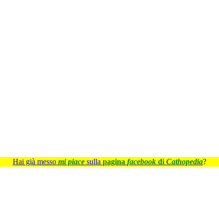
Hai già messo
mi piace
sulla
pagina
facebook
di
Cathopedia
?