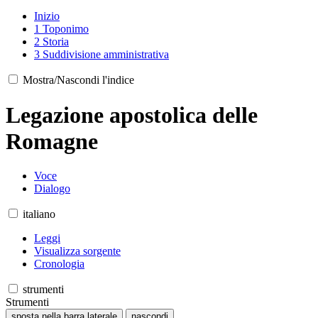
Inizio
1
Toponimo
2
Storia
3
Suddivisione amministrativa
Mostra/Nascondi l'indice
Legazione apostolica delle
Romagne
Voce
Dialogo
italiano
Leggi
Visualizza sorgente
Cronologia
strumenti
Strumenti
sposta nella barra laterale
nascondi