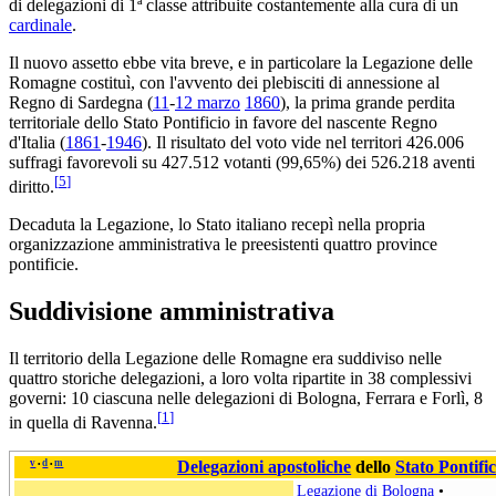
di delegazioni di 1ª classe attribuite costantemente alla cura di un
cardinale
.
Il nuovo assetto ebbe vita breve, e in particolare la Legazione delle
Romagne costituì, con l'avvento dei plebisciti di annessione al
Regno di Sardegna (
11
-
12 marzo
1860
), la prima grande perdita
territoriale dello Stato Pontificio in favore del nascente Regno
d'Italia (
1861
-
1946
). Il risultato del voto vide nel territori 426.006
suffragi favorevoli su 427.512 votanti (99,65%) dei 526.218 aventi
[
5
]
diritto.
Decaduta la Legazione, lo Stato italiano recepì nella propria
organizzazione amministrativa le preesistenti quattro province
pontificie.
Suddivisione amministrativa
Il territorio della Legazione delle Romagne era suddiviso nelle
quattro storiche delegazioni, a loro volta ripartite in 38 complessivi
governi: 10 ciascuna nelle delegazioni di Bologna, Ferrara e Forlì, 8
[
1
]
in quella di Ravenna.
v
d
m
Delegazioni apostoliche
dello
Stato Pontific
•
•
Legazione di Bologna
•