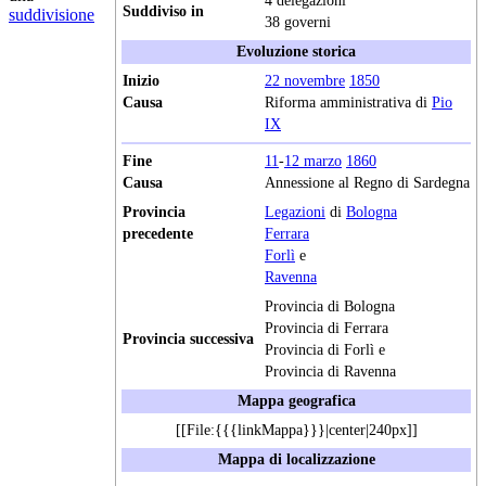
4 delegazioni
Suddiviso in
suddivisione
38 governi
Evoluzione storica
Inizio
22 novembre
1850
Causa
Riforma amministrativa di
Pio
IX
Fine
11
-
12 marzo
1860
Causa
Annessione al Regno di Sardegna
Provincia
Legazioni
di
Bologna
precedente
Ferrara
Forlì
e
Ravenna
Provincia di Bologna
Provincia di Ferrara
Provincia successiva
Provincia di Forlì e
Provincia di Ravenna
Mappa geografica
[[File:{{{linkMappa}}}|center|240px]]
Mappa di localizzazione