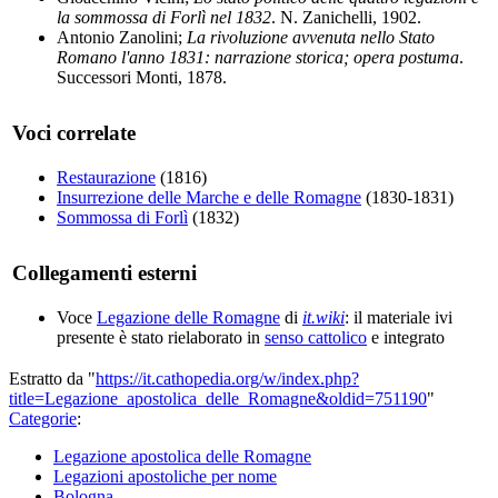
la sommossa di Forlì nel 1832
. N. Zanichelli, 1902.
Antonio Zanolini;
La rivoluzione avvenuta nello Stato
Romano l'anno 1831: narrazione storica; opera postuma
.
Successori Monti, 1878.
Voci correlate
Restaurazione
(1816)
Insurrezione delle Marche e delle Romagne
(1830-1831)
Sommossa di Forlì
(1832)
Collegamenti esterni
Voce
Legazione delle Romagne
di
it.wiki
: il materiale ivi
presente è stato rielaborato in
senso cattolico
e integrato
Estratto da "
https://it.cathopedia.org/w/index.php?
title=Legazione_apostolica_delle_Romagne&oldid=751190
"
Categorie
:
Legazione apostolica delle Romagne
Legazioni apostoliche per nome
Bologna