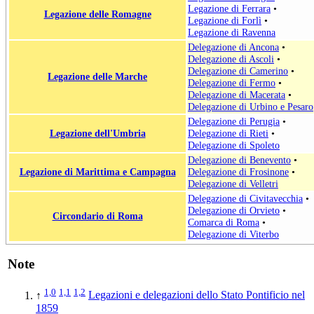
Legazione di Ferrara
•
Legazione delle Romagne
Legazione di Forlì
•
Legazione di Ravenna
Delegazione di Ancona
•
Delegazione di Ascoli
•
Delegazione di Camerino
•
Legazione delle Marche
Delegazione di Fermo
•
Delegazione di Macerata
•
Delegazione di Urbino e Pesaro
Delegazione di Perugia
•
Legazione dell'Umbria
Delegazione di Rieti
•
Delegazione di Spoleto
Delegazione di Benevento
•
Legazione di Marittima e Campagna
Delegazione di Frosinone
•
Delegazione di Velletri
Delegazione di Civitavecchia
•
Delegazione di Orvieto
•
Circondario di Roma
Comarca di Roma
•
Delegazione di Viterbo
Note
1,0
1,1
1,2
↑
Legazioni e delegazioni dello Stato Pontificio nel
1859