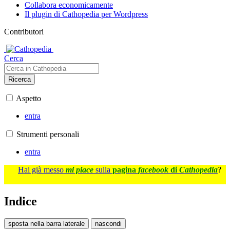
Collabora economicamente
Il plugin di Cathopedia per Wordpress
Contributori
Cerca
Ricerca
Aspetto
entra
Strumenti personali
entra
Hai già messo
mi piace
sulla
pagina
facebook
di
Cathopedia
?
Indice
sposta nella barra laterale
nascondi