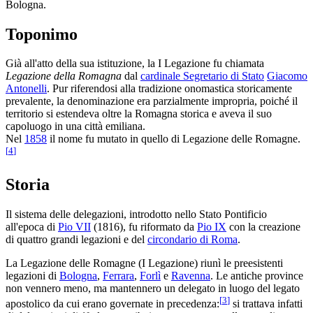
Bologna.
Toponimo
Già all'atto della sua istituzione, la I Legazione fu chiamata
Legazione della Romagna
dal
cardinale Segretario di Stato
Giacomo
Antonelli
. Pur riferendosi alla tradizione onomastica storicamente
prevalente, la denominazione era parzialmente impropria, poiché il
territorio si estendeva oltre la Romagna storica e aveva il suo
capoluogo in una città emiliana.
Nel
1858
il nome fu mutato in quello di Legazione delle Romagne.
[
4
]
Storia
Il sistema delle delegazioni, introdotto nello Stato Pontificio
all'epoca di
Pio VII
(1816), fu riformato da
Pio IX
con la creazione
di quattro grandi legazioni e del
circondario di Roma
.
La Legazione delle Romagne (I Legazione) riunì le preesistenti
legazioni di
Bologna
,
Ferrara
,
Forlì
e
Ravenna
. Le antiche province
non vennero meno, ma mantennero un delegato in luogo del legato
[
3
]
apostolico da cui erano governate in precedenza:
si trattava infatti