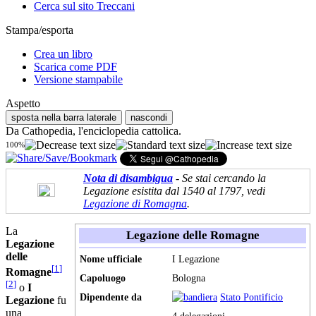
Cerca sul sito Treccani
Stampa/esporta
Crea un libro
Scarica come PDF
Versione stampabile
Aspetto
sposta nella barra laterale
nascondi
Da Cathopedia, l'enciclopedia cattolica.
100%
Nota di disambigua
- Se stai cercando la
Legazione esistita dal 1540 al 1797, vedi
Legazione di Romagna
.
La
Legazione delle Romagne
Legazione
delle
Nome ufficiale
I Legazione
[
1
]
Romagne
Capoluogo
Bologna
[
2
]
o
I
Dipendente da
Stato Pontificio
Legazione
fu
una