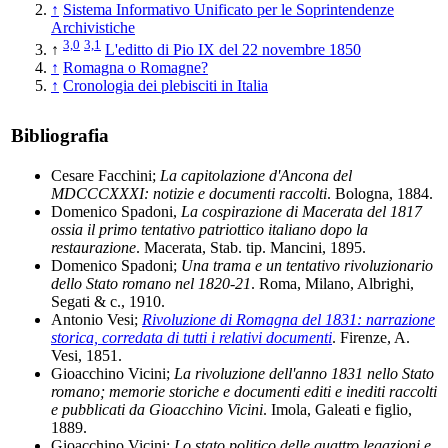
↑
Sistema Informativo Unificato per le Soprintendenze
Archivistiche
3,0
3,1
↑
L'editto di Pio IX del 22 novembre 1850
↑
Romagna o Romagne?
↑
Cronologia dei plebisciti in Italia
Bibliografia
Cesare Facchini;
La capitolazione d'Ancona del
MDCCCXXXI: notizie e documenti raccolti
. Bologna, 1884.
Domenico Spadoni,
La cospirazione di Macerata del 1817
ossia il primo tentativo patriottico italiano dopo la
restaurazione
. Macerata, Stab. tip. Mancini, 1895.
Domenico Spadoni;
Una trama e un tentativo rivoluzionario
dello Stato romano nel 1820-21
. Roma, Milano, Albrighi,
Segati & c., 1910.
Antonio Vesi;
Rivoluzione di Romagna del 1831: narrazione
storica, corredata di tutti i relativi documenti
. Firenze, A.
Vesi, 1851.
Gioacchino Vicini;
La rivoluzione dell'anno 1831 nello Stato
romano; memorie storiche e documenti editi e inediti raccolti
e pubblicati da Gioacchino Vicini
. Imola, Galeati e figlio,
1889.
Gioacchino Vicini;
Lo stato politico delle quattro legazioni e