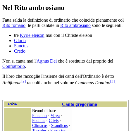
Nel Rito ambrosiano
Fatta salda la definizione di ordinario che coincide pienamente col
Rito romano
, le parti cantate in
Rito ambrosiano
sono le seguenti:
tre
Kyrie eleison
mai con il Christe eleison
Gloria
Sanctus
Credo
Non si canta mai l'
Agnus Dei
che è sostituito dal proprio del
Confrattorio
.
Il libro che raccoglie l'insieme dei canti dell'Ordinario è detto
[
2
]
[
3
]
Antifonale
raccolti anche nel volume
Cantemus Domino
.
v
d
m
Canto gregoriano
•
•
Neumi di base:
Punctum
·
Virga
·
Podatus
·
Clivis
·
Climacus
·
Scandicus
·
Torculus
·
Porrectus