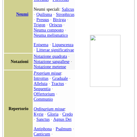
Neumi speciali:
Salicus
Neumi
·
Quilisma
·
Strophicus
·
Pressus
·
Bivirga
·
Trigon
·
Oriscus
·
Neuma composto
·
Neuma melismatico
Episema
·
Liquescenza
·
Litterae significativae
Notazione quadrata
·
Notazioni
Notazione sangallese
·
Notazione metense
Proprium missæ
:
Introitus
·
Graduale
·
Alleluia
·
Tractus
·
Sequentia
·
Offertorium
·
Communio
Repertorio
Ordinarium missæ
:
Kyrie
·
Gloria
·
Credo
·
Sanctus
·
Agnus Dei
Antiphona
·
Psalmum
·
Canticum
·