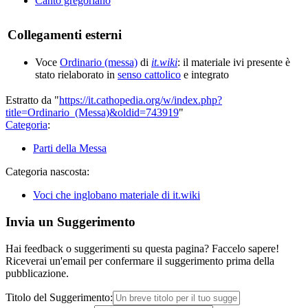
Canto gregoriano
Collegamenti esterni
Voce
Ordinario (messa)
di
it.wiki
: il materiale ivi presente è
stato rielaborato in
senso cattolico
e integrato
Estratto da "
https://it.cathopedia.org/w/index.php?
title=Ordinario_(Messa)&oldid=743919
"
Categoria
:
Parti della Messa
Categoria nascosta:
Voci che inglobano materiale di it.wiki
Invia un Suggerimento
Hai feedback o suggerimenti su questa pagina? Faccelo sapere!
Riceverai un'email per confermare il suggerimento prima della
pubblicazione.
Titolo del Suggerimento: