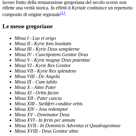
lavoro frutto della restaurazione gregoriana del secolo scorso non
riflette una verità storica. In effetti il
Kyriale
costituisce un repertorio
[
1
]
composito di origine regionale
.
Le messe gregoriane
Missa I
-
Lux et origo
Missa II
-
Kyrie fons bonitatis
Missa III
-
Kyrie Deus sempiterne
Missa IV
-
Cunctipotens Genitor Deus
Missa V
-
Kyrie magnæ Deus potentiae
Missa VI
-
Kyrie Rex Genitor
Missa VII
-
Kyrie Rex splendens
Missa VIII
-
De Angelis
Missa IX
-
Cum iubilo
Missa X
-
Alme Pater
Missa XI
-
Orbis factor
Missa XII
-
Pater cuncta
Missa XIII
-
Stelliferi conditor orbis
Missa XIV
-
Jesu redemptor
Missa XV
-
Dominator Deus
Missa XVI
-
In feriis per annum
Missa XVII
-
In Dominicis Adventus et Quadragesimae
Missa XVIII
-
Deus Genitor alme