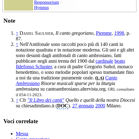
Responsorium
·
Hymnus
Note
↑
Daniel Saulnier
,
Il canto gregoriano
,
Piemme
,
1998
, p.
87.
↑
Nell'Antifonale sono raccolti poco più di 140 canti in
notazione quadrata e in notazione moderna. Gli uni e gli altri
sono desunti dagli antifonali di canto ambrosiano, fatti
pubblicare negli anni trenta del 1900 dal
cardinale
beato
Ildefonso Schuster
, a cura di padre Gregorio Suñol, monaco
benedettino, o sono melodie popolari spesso tramandate fino
a noi da una tradizione puramente orale.
(
)
Canto
LA
Ambrosiano
Risorse musicali sparse per la liturgia
ambrosiana
su cantoambrosiano.altervista.org.
URL consultato
.
il 054-11-2023
↑
Cfr
"Il Libro dei canti"
Quello e quelli della nostra Diocesi
su chiesadimilano.it (
DOC
).
27 gennaio
2000
Milano
.
Voci correlate
Messa