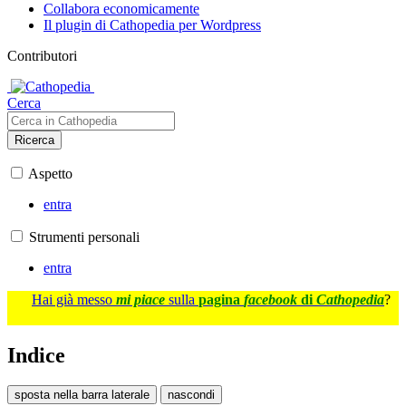
Collabora economicamente
Il plugin di Cathopedia per Wordpress
Contributori
Cerca
Ricerca
Aspetto
entra
Strumenti personali
entra
Hai già messo
mi piace
sulla
pagina
facebook
di
Cathopedia
?
Indice
sposta nella barra laterale
nascondi