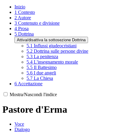
Inizio
1
Contesto
2
Autore
3
Contenuto e divisione
4
Prosa
5
Dottrina
Attiva/disattiva la sottosezione Dottrina
5.1
Influssi giudeocristiani
5.2
Dottrina sulle persone divine
5.3
La penitenza
5.4
L'insegnamento morale
5.5
Il Battesimo
5.6
I due angeli
5.7
La Chiesa
6
Accettazione
Mostra/Nascondi l'indice
Pastore d'Erma
Voce
Dialogo