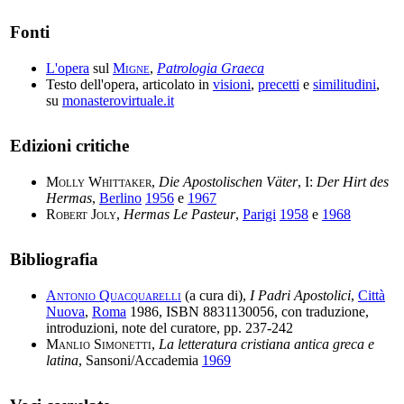
Fonti
L'opera
sul
Migne
,
Patrologia Graeca
Testo dell'opera, articolato in
visioni
,
precetti
e
similitudini
,
su
monasterovirtuale.it
Edizioni critiche
Molly Whittaker
,
Die Apostolischen Väter
, I:
Der Hirt des
Hermas
,
Berlino
1956
e
1967
Robert Joly
,
Hermas Le Pasteur
,
Parigi
1958
e
1968
Bibliografia
Antonio Quacquarelli
(a cura di),
I Padri Apostolici
,
Città
Nuova
,
Roma
1986, ISBN 8831130056, con traduzione,
introduzioni, note del curatore, pp. 237-242
Manlio Simonetti
,
La letteratura cristiana antica greca e
latina
, Sansoni/Accademia
1969