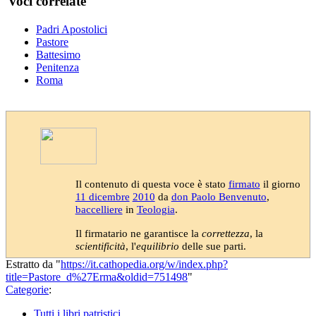
Voci correlate
Padri Apostolici
Pastore
Battesimo
Penitenza
Roma
Il contenuto di questa voce è stato
firmato
il giorno
11 dicembre
2010
da
don Paolo Benvenuto
,
baccelliere
in
Teologia
.
Il firmatario ne garantisce la
correttezza
, la
scientificità
, l'
equilibrio
delle sue parti.
Estratto da "
https://it.cathopedia.org/w/index.php?
title=Pastore_d%27Erma&oldid=751498
"
Categorie
:
Tutti i libri patristici