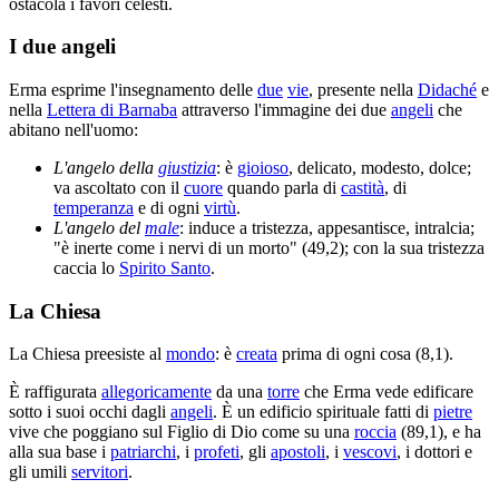
ostacola i favori celesti.
I due angeli
Erma esprime l'insegnamento delle
due
vie
, presente nella
Didaché
e
nella
Lettera di Barnaba
attraverso l'immagine dei due
angeli
che
abitano nell'uomo:
L'angelo della
giustizia
: è
gioioso
, delicato, modesto, dolce;
va ascoltato con il
cuore
quando parla di
castità
, di
temperanza
e di ogni
virtù
.
L'angelo del
male
: induce a tristezza, appesantisce, intralcia;
"è inerte come i nervi di un morto" (49,2); con la sua tristezza
caccia lo
Spirito Santo
.
La Chiesa
La Chiesa preesiste al
mondo
: è
creata
prima di ogni cosa (8,1).
È raffigurata
allegoricamente
da una
torre
che Erma vede edificare
sotto i suoi occhi dagli
angeli
. È un edificio spirituale fatti di
pietre
vive che poggiano sul Figlio di Dio come su una
roccia
(89,1), e ha
alla sua base i
patriarchi
, i
profeti
, gli
apostoli
, i
vescovi
, i dottori e
gli umili
servitori
.