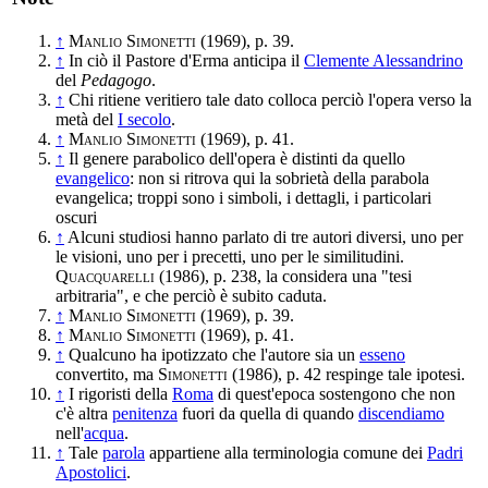
↑
Manlio Simonetti
(1969), p. 39.
↑
In ciò il Pastore d'Erma anticipa il
Clemente Alessandrino
del
Pedagogo
.
↑
Chi ritiene veritiero tale dato colloca perciò l'opera verso la
metà del
I secolo
.
↑
Manlio Simonetti
(1969), p. 41.
↑
Il genere parabolico dell'opera è distinti da quello
evangelico
: non si ritrova qui la sobrietà della parabola
evangelica; troppi sono i simboli, i dettagli, i particolari
oscuri
↑
Alcuni studiosi hanno parlato di tre autori diversi, uno per
le visioni, uno per i precetti, uno per le similitudini.
Quacquarelli
(1986), p. 238, la considera una "tesi
arbitraria", e che perciò è subito caduta.
↑
Manlio Simonetti
(1969), p. 39.
↑
Manlio Simonetti
(1969), p. 41.
↑
Qualcuno ha ipotizzato che l'autore sia un
esseno
convertito, ma
Simonetti
(1986), p. 42 respinge tale ipotesi.
↑
I rigoristi della
Roma
di quest'epoca sostengono che non
c'è altra
penitenza
fuori da quella di quando
discendiamo
nell'
acqua
.
↑
Tale
parola
appartiene alla terminologia comune dei
Padri
Apostolici
.