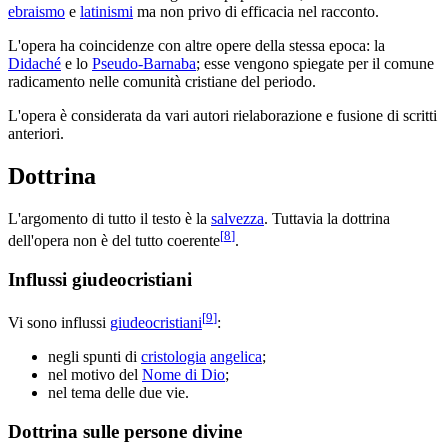
ebraismo
e
latinismi
ma non privo di efficacia nel racconto.
L'opera ha coincidenze con altre opere della stessa epoca: la
Didaché
e lo
Pseudo-Barnaba
; esse vengono spiegate per il comune
radicamento nelle comunità cristiane del periodo.
L'opera è considerata da vari autori rielaborazione e fusione di scritti
anteriori.
Dottrina
L'argomento di tutto il testo è la
salvezza
. Tuttavia la dottrina
[
8
]
dell'opera non è del tutto coerente
.
Influssi giudeocristiani
[
9
]
Vi sono influssi
giudeocristiani
:
negli spunti di
cristologia
angelica
;
nel motivo del
Nome di Dio
;
nel tema delle due vie.
Dottrina sulle persone divine