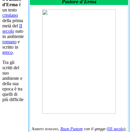
Pastore d'Erma
d'Erma
è
un testo
cristiano
della prima
metà del
II
secolo
nato
in ambiente
romano
e
scritto in
greco
.
Tra gli
scritti del
suo
ambiente e
della sua
epoca è tra
quelli di
più difficile
Ambito romano
,
Buon Pastore
con il gregge
(
III secolo
),