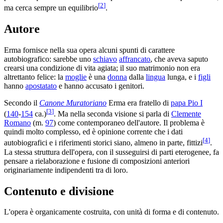
[
2
]
ma cerca sempre un equilibrio
.
Autore
Erma fornisce nella sua opera alcuni spunti di carattere
autobiografico: sarebbe uno
schiavo
affrancato
, che aveva saputo
crearsi una condizione di vita agiata; il suo matrimonio non era
altrettanto felice: la
moglie
è una
donna
dalla
lingua
lunga, e i
figli
hanno
apostatato
e hanno accusato i genitori.
Secondo il
Canone Muratoriano
Erma era fratello di
papa Pio I
[
3
]
(
140
-
154
ca.)
. Ma nella seconda visione si parla di
Clemente
Romano
(m.
97
) come contemporaneo dell'autore. Il problema è
quindi molto complesso, ed è opinione corrente che i dati
[
4
]
autobiografici e i riferimenti storici siano, almeno in parte, fittizi
.
La stessa struttura dell'opera, con il susseguirsi di parti eterogenee, fa
pensare a rielaborazione e fusione di composizioni anteriori
originariamente indipendenti tra di loro.
Contenuto e divisione
L'opera è organicamente costruita, con unità di forma e di contenuto.