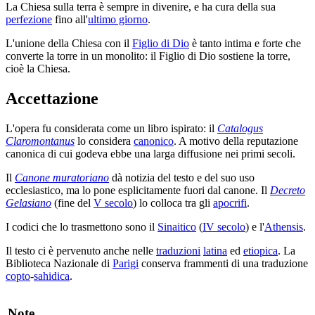
La Chiesa sulla terra è sempre in divenire, e ha cura della sua
perfezione
fino all'
ultimo giorno
.
L'unione della Chiesa con il
Figlio di Dio
è tanto intima e forte che
converte la torre in un monolito: il Figlio di Dio sostiene la torre,
cioè la Chiesa.
Accettazione
L'opera fu considerata come un libro ispirato: il
Catalogus
Claromontanus
lo considera
canonico
. A motivo della reputazione
canonica di cui godeva ebbe una larga diffusione nei primi secoli.
Il
Canone muratoriano
dà notizia del testo e del suo uso
ecclesiastico, ma lo pone esplicitamente fuori dal canone. Il
Decreto
Gelasiano
(fine del
V secolo
) lo colloca tra gli
apocrifi
.
I codici che lo trasmettono sono il
Sinaitico
(
IV secolo
) e l'
Athensis
.
Il testo ci è pervenuto anche nelle
traduzioni
latina
ed
etiopica
. La
Biblioteca Nazionale di
Parigi
conserva frammenti di una traduzione
copto
-
sahidica
.
Note