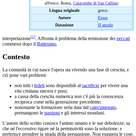
affresco; Roma,
Catacombe di San Callisto
Lingua originale
greco
Autore
Erma
Datazione
II secolo
[
1
]
interpretazione
. Affronta il problema della remissione dei
peccati
commessi dopo il
Battesimo
.
Contesto
La comunità in cui nasce l'opera sta vivendo una fase di crescita, e
ciò pone vari problemi:
non tutti i
fedeli
sono disponibili al
sacrificio
per vivere una
vita cristiana sincera e pura;
a causa della crescita numerica non c'è più la conoscenza
reciproca come nella generazione precedente;
nonostante la formazione seria data dal
catecumenato
,
permangono le
passioni
e gli interessi mondani.
L'autore dello scritto conosce l'animo umano e le sue debolezze; sa
che né l'eccessivo rigore né la permissività sono la soluzione, e
preferisce prendere la strada della persuasione. Non esaspera le cose,