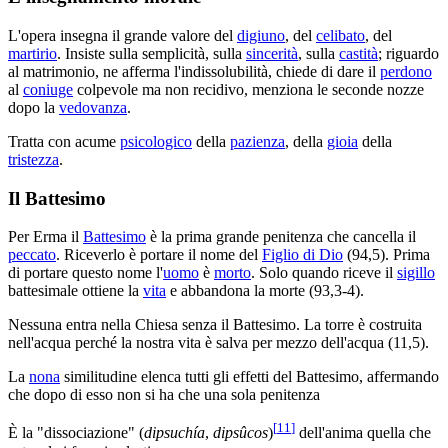
L'opera insegna il grande valore del
digiuno
, del
celibato
, del
martirio
. Insiste sulla semplicità, sulla
sincerità
, sulla
castità
; riguardo
al matrimonio, ne afferma l'indissolubilità, chiede di dare il
perdono
al
coniuge
colpevole ma non recidivo, menziona le seconde nozze
dopo la
vedovanza
.
Tratta con acume
psicologico
della
pazienza
, della
gioia
della
tristezza
.
Il Battesimo
Per Erma il
Battesimo
è la prima grande penitenza che cancella il
peccato
. Riceverlo è portare il nome del
Figlio di Dio
(94,5). Prima
di portare questo nome l'
uomo
è
morto
. Solo quando riceve il
sigillo
battesimale ottiene la
vita
e abbandona la morte (93,3-4).
Nessuna entra nella Chiesa senza il Battesimo. La torre è costruita
nell'acqua perché la nostra vita è salva per mezzo dell'acqua (11,5).
La
nona
similitudine elenca tutti gli effetti del Battesimo, affermando
che dopo di esso non si ha che una sola penitenza
[
11
]
È la "dissociazione" (
dipsuchía
,
dipsûcos
)
dell'anima quella che