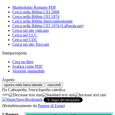
Martirologio Romano PDF
Cerca nella Bibbia CEI 2008
Cerca nella Bibbia CEI 1974
Cerca nella Bibbia Interconfessionale
Cerca nella Bibbia CEI 1974 (LaParola.net)
Cerca sul sito vaticano
Cerca nel CCC
Cerca nel CDC
Cerca sul sito Treccani
Stampa/esporta
Crea un libro
Scarica come PDF
Versione stampabile
Aspetto
sposta nella barra laterale
nascondi
Da Cathopedia, l'enciclopedia cattolica.
100%
(Reindirizzamento da
Pastore di Erma
)
Il
Pastore