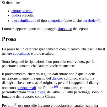
Si divide in:
cinque
visioni
;
dodici
precetti;
[
5
]
dieci
similitudini
di tipo
allegorico
(dette anche
parabole
).
I numeri appartengono al linguaggio
simbolico
dell'epoca.
Prosa
La prosa ha un carattere grandemente comunicativo, che oscilla tra il
genere
apocalittico
e il didascalico.
Sono frequenti le ripetizioni: è un procedimento voluto, per far
penetrare i concetti che l'autore vuole trasmettere.
Il procedimento letterario seguito dall'autore non è quello della
narrazione lineare, ma quello del
dialogo
continuo, e la forma
dialogica che viene usata è originale, perché i soggetti del dialogo
[
6
]
non sono
persone reali
, ma l'autore
, da una parte, e le
personificazioni della
Chiesa
, dall'altra. Gli altri personaggi sono in
funzione del rapporto con la Chiesa.
[
7
]
Per altri
usa uno stile ingenuo e popolaresco, caratterizzato da