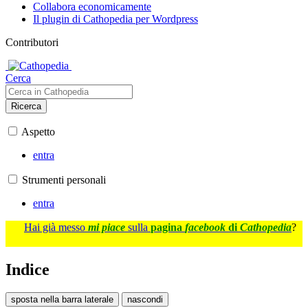
Collabora economicamente
Il plugin di Cathopedia per Wordpress
Contributori
Cerca
Ricerca
Aspetto
entra
Strumenti personali
entra
Hai già messo
mi piace
sulla
pagina
facebook
di
Cathopedia
?
Indice
sposta nella barra laterale
nascondi