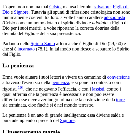
L'opera non nomina mai
Cristo
, ma usa i termini
salvatore
,
Figlio di
Dio
e
Signore
. Tuttavia gli spunti di riflessione cristologica non sono
minimamente coerenti tra loro: a volte hanno carattere
adozionista
(Cristo come un uomo dotato di spirito divino e
adottato
a Figlio di
Dio per i suoi meriti), a volte riportano la corretta dottrina della
divinità del Figlio e della sua preesistenza.
Parlando dello
Spirito Santo
afferma che è Figlio di Dio (59; 60) e
che si è
incarnato
(78,1). In tal modo non riesce a separare lo Spirito
dal Figlio.
La penitenza
Erma vuole aiutare i suoi lettori a vivere un cammino di
conversione
attraverso l'esercizio della
penitenza
, e si pone in contrasto con i
[
10
]
rigoristi
, che ne negavano l'efficacia, e con i
lassisti
, contro i
quali afferma che la penitenza è necessaria e non può essere
differita: esse deve aver luogo prima che la costruzione della
torre
sia terminata, cioè finché si è nel mondo terrestre.
La penitenza è un atto di grande intelligenza; essa diviene salda e
pura adempiendo i precetti del
Signore
.
L'insegnamento morale