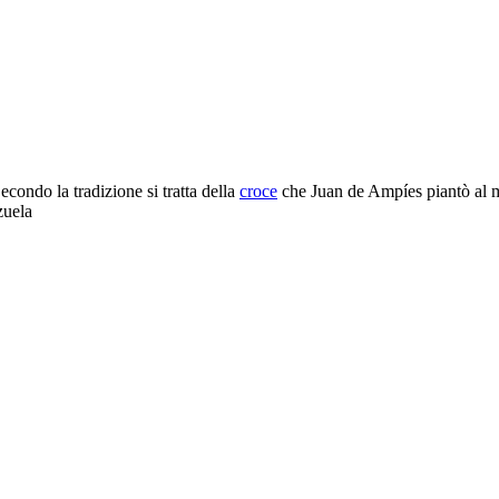
Secondo la tradizione si tratta della
croce
che Juan de Ampíes piantò al 
zuela