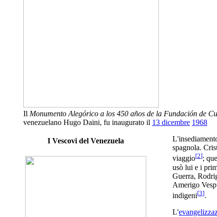
Il
Monumento Alegórico a los 450 años de la Fundación de 
venezuelano Hugo Daini, fu inaugurato il
13 dicembre
1968
L'insediamento
I Vescovi del Venezuela
spagnola. Cris
[
2
]
viaggio
; qu
usò lui e i pr
Guerra, Rodrig
Amerigo Vespu
[
3
]
indigeni
.
L'
evangelizza