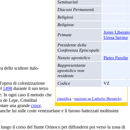
Seminaristi
Diaconi Permanenti
Religiosi
Religiose
Jorge Liberato
Primate
Urosa Savino
Presidente della
Conferenza Episcopale
Nunzio apostolico
Pietro Parolin
Rappresentante
ra dello scultore italo-
apostolico non
residente
Codice
VZ
 l'opera di colonizzazione
el
1498
durante il suo terzo
ne. In ogni caso il metodo che
classifica
-
nazione su Catholic Hierarchy
o de Lepe, Cristóbal
iantare una grande
croce
.
 anche lui sulle coste venezuelane e lì furono battezzati moltissimi
ungo il corso del fiume Orinoco per diffondersi poi verso la zona di