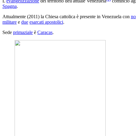
L'
evangelizzazione
del territorio dell'attuale Venezuela
cominciò agl
Spagna
.
Attualmente (2011) la Chiesa cattolica è presente in Venezuela con
no
militare
e
due
esarcati apostolici
.
Sede
primaziale
è
Caracas
.