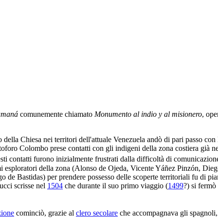
Cumaná
comunemente chiamato
Monumento al indio y al misionero
, ope
 della Chiesa nei territori dell'attuale Venezuela andò di pari passo con
toforo Colombo prese contatti con gli indigeni della zona costiera già n
esti contatti furono inizialmente frustrati dalla difficoltà di comunicazio
imi esploratori della zona (Alonso de Ojeda, Vicente Yáñez Pinzón, Dieg
o de Bastidas) per prendere possesso delle scoperte territoriali fu di p
cci scrisse nel
1504
che durante il suo primo viaggio (
1499
?) si fermò
zione
cominciò, grazie al
clero secolare
che accompagnava gli spagnoli, l