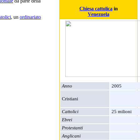
loniale
da parte della
Chiesa cattolica
in
Venezuela
stolici
, un
ordinariato
Anno
2005
Cristiani
Cattolici
25 milioni
Ebrei
Protestanti
Anglicani