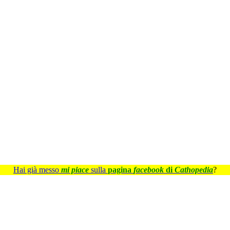
Hai già messo
mi piace
sulla
pagina
facebook
di
Cathopedia
?