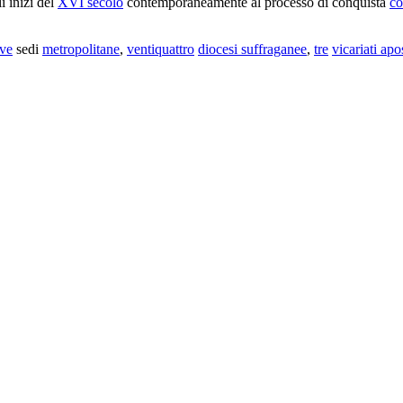
i inizi del
XVI secolo
contemporaneamente al processo di conquista
co
ve
sedi
metropolitane
,
ventiquattro
diocesi suffraganee
,
tre
vicariati apo