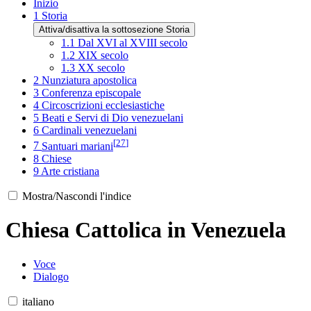
Inizio
1
Storia
Attiva/disattiva la sottosezione Storia
1.1
Dal XVI al XVIII secolo
1.2
XIX secolo
1.3
XX secolo
2
Nunziatura apostolica
3
Conferenza episcopale
4
Circoscrizioni ecclesiastiche
5
Beati e Servi di Dio venezuelani
6
Cardinali venezuelani
[
27
]
7
Santuari mariani
8
Chiese
9
Arte cristiana
Mostra/Nascondi l'indice
Chiesa Cattolica in Venezuela
Voce
Dialogo
italiano