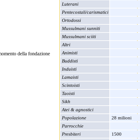
Luterani
Pentecostali/carismatici
Ortodossi
Mussulmani sunniti
Mussulmani sciiti
Altri
Animisti
momento della fondazione
Buddisti
Induisti
Lamaisti
Scintoisti
Taoisti
Sikh
Atei & agnostici
Popolazione
28 milioni
Parrocchie
Presbiteri
1500