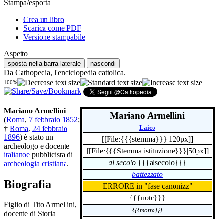
Stampa/esporta
Crea un libro
Scarica come PDF
Versione stampabile
Aspetto
sposta nella barra laterale
nascondi
Da Cathopedia, l'enciclopedia cattolica.
100%
Mariano Armellini
Mariano Armellini
(
Roma
,
7 febbraio
1852
;
Laico
†
Roma
,
24 febbraio
1896
) è stato un
[[File:{{{stemma}}}|120px]]
archeologo e docente
[[File:{{{Stemma istituzione}}}|50px]]
italianoe
pubblicista di
al secolo
{{{alsecolo}}}
archeologia cristiana
.
battezzato
Biografia
ERRORE in "fase canonizz"
{{{note}}}
Figlio di Tito Armellini,
{{{motto}}}
docente di Storia