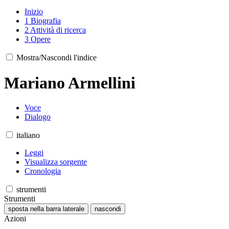
Inizio
1
Biografia
2
Attività di ricerca
3
Opere
Mostra/Nascondi l'indice
Mariano Armellini
Voce
Dialogo
italiano
Leggi
Visualizza sorgente
Cronologia
strumenti
Strumenti
sposta nella barra laterale
nascondi
Azioni