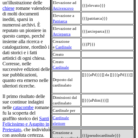
un'illustrazione delle
Elevazione ad
{{{elevato}}}
chiese
romane valendosi
Arcivescovo
di molti documenti
Elevazione a
{{{patriarca}}}
inediti, sparsi in
Patriarca
numerosi archivi. È
Elevazione ad
reputato un pioniere in
{{{arcieparca}}}
Arcieparca
questo campo, perché
insieme alla ricerca e
Creazione
{{{P}}}
catalogazione, riordinò i
a
Cardinale
dati storici e i fatti
Creato
artistici di ogni chiesa.
Creato
Corresse, nelle
Cardinale
successive edizioni delle
sue pubblicazioni,
[[{{{aPd}}}]] da [[{{{pPd}}}]]
Deposto dal
quanto era emerso nelle
cardinalato
ulteriori ricerche.
Il primo risultato delle
Dimissioni dal
[[{{{aPdim}}}]]
sue continue indagini
cardinalato
nelle
catacombe
romane
Cardinale per
fu la scoperta del
Cardinale
graffito storico dei
Santi
elettore
Felicissimo e Agapito in
Pretestato
, che individuò
Creazione a
con assoluta certezza.
{{{pseudocardinale}}}