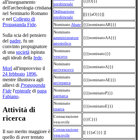
{{{O}}}
all'insegnamento
presbiterale
dell'archeologia cristiana
Ordinazione
nel Seminario Romano
[[{{{aO}}}]]
presbiterale
e nel
Collegio di
Propaganda Fide
.
Nominato
Abate
{{{nominatoAB}}}
Nominato
Sulla scia del pensiero
amministratore
{{{nominatoAA}}}
del
padre
, fu un
apostolico
convinto propugnatore
Nominato
di una
società
ispirata
{{{nominato}}}
vescovo
agli ideali della
fede
.
Nominato
{{{nominatoA}}}
Morì
all'improvviso il
arcivescovo
24 febbraio
1896
,
Nominato
mentre illustrava agli
{{{nominatoAE}}}
arcieparca
allievi di
Propaganda
Nominato
Fide
l'
epigrafe
di
papa
{{{nominatoP}}}
patriarca
Fabiano
.
Nominato
{{{nominatoE}}}
Attività di
eparca
Consacrazione
ricerca
{{{C}}}
vescovile
Consacrazione
Il suo merito maggiore è
[[ {{{aC}}} ]]
vescovile
quello di aver tentato