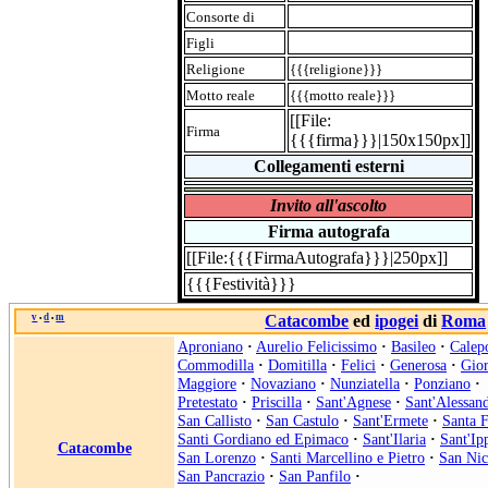
Consorte di
Figli
Religione
{{{religione}}}
Motto reale
{{{motto reale}}}
[[File:
Firma
{{{firma}}}|150x150px]]
Collegamenti esterni
Invito all'ascolto
Firma autografa
[[File:{{{FirmaAutografa}}}|250px]]
{{{Festività}}}
v
d
m
Catacombe
ed
ipogei
di
Roma
•
•
Aproniano
·
Aurelio Felicissimo
·
Basileo
·
Calep
Commodilla
·
Domitilla
·
Felici
·
Generosa
·
Gior
Maggiore
·
Novaziano
·
Nunziatella
·
Ponziano
·
Pretestato
·
Priscilla
·
Sant'Agnese
·
Sant'Alessan
San Callisto
·
San Castulo
·
Sant'Ermete
·
Santa F
Santi Gordiano ed Epimaco
·
Sant'Ilaria
·
Sant'Ip
Catacombe
San Lorenzo
·
Santi Marcellino e Pietro
·
San Ni
San Pancrazio
·
San Panfilo
·