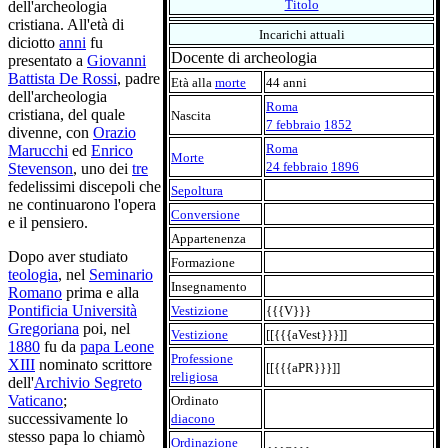
Titolo
dell'archeologia
cristiana. All'età di
Incarichi attuali
diciotto
anni
fu
Docente di archeologia
presentato a
Giovanni
Battista De Rossi
, padre
Età alla
morte
44 anni
dell'archeologia
Roma
cristiana, del quale
Nascita
7 febbraio
1852
divenne, con
Orazio
Roma
Marucchi
ed
Enrico
Morte
24 febbraio
1896
Stevenson
, uno dei
tre
fedelissimi discepoli che
Sepoltura
ne continuarono l'opera
Conversione
e il pensiero.
Appartenenza
Dopo aver studiato
Formazione
teologia
, nel
Seminario
Insegnamento
Romano
prima e alla
Pontificia Università
Vestizione
{{{V}}}
Gregoriana
poi, nel
Vestizione
[[{{{aVest}}}]]
1880
fu da
papa Leone
Professione
XIII
nominato scrittore
[[{{{aPR}}}]]
religiosa
dell'
Archivio Segreto
Vaticano
;
Ordinato
successivamente lo
diacono
stesso papa lo chiamò
Ordinazione