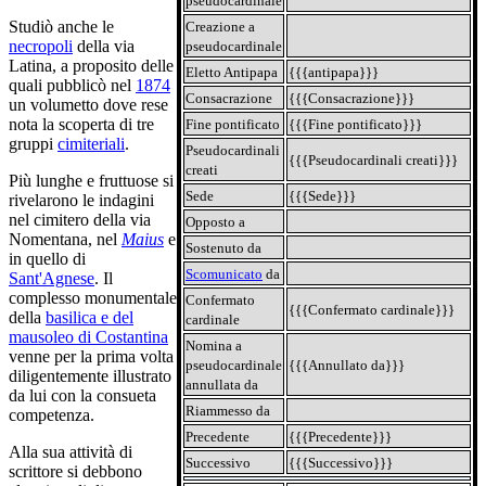
pseudocardinale
Studiò anche le
Creazione a
necropoli
della via
pseudocardinale
Latina, a proposito delle
Eletto Antipapa
{{{antipapa}}}
quali pubblicò nel
1874
Consacrazione
{{{Consacrazione}}}
un volumetto dove rese
nota la scoperta di tre
Fine pontificato
{{{Fine pontificato}}}
gruppi
cimiteriali
.
Pseudocardinali
{{{Pseudocardinali creati}}}
creati
Più lunghe e fruttuose si
Sede
{{{Sede}}}
rivelarono le indagini
nel cimitero della via
Opposto a
Nomentana, nel
Maius
e
Sostenuto da
in quello di
Scomunicato
da
Sant'Agnese
. Il
complesso monumentale
Confermato
{{{Confermato cardinale}}}
della
basilica e del
cardinale
mausoleo di Costantina
Nomina a
venne per la prima volta
pseudocardinale
{{{Annullato da}}}
diligentemente illustrato
annullata da
da lui con la consueta
Riammesso da
competenza.
Precedente
{{{Precedente}}}
Alla sua attività di
Successivo
{{{Successivo}}}
scrittore si debbono