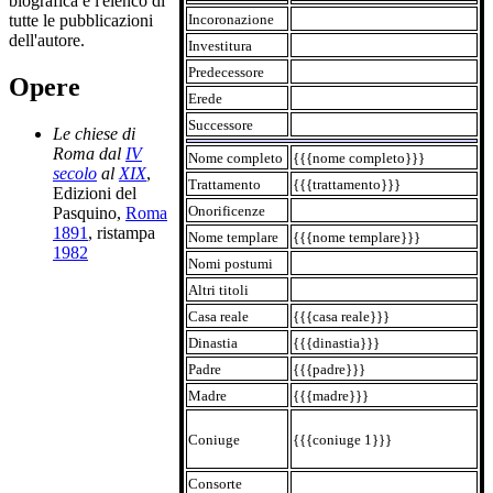
biografica e l'elenco di
Incoronazione
tutte le pubblicazioni
dell'autore.
Investitura
Predecessore
Opere
Erede
Successore
Le chiese di
Roma dal
IV
Nome completo
{{{nome completo}}}
secolo
al
XIX
,
Trattamento
{{{trattamento}}}
Edizioni del
Onorificenze
Pasquino,
Roma
1891
, ristampa
Nome templare
{{{nome templare}}}
1982
Nomi postumi
Altri titoli
Casa reale
{{{casa reale}}}
Dinastia
{{{dinastia}}}
Padre
{{{padre}}}
Madre
{{{madre}}}
Coniuge
{{{coniuge 1}}}
Consorte