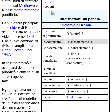
alcuni studi di carattere
Incarichi
storico sul
Medioevo
e
ricoperti
Rinascimento
romano e
pontificio.
Informazioni sul papato
La sua opera principale
°
vescovo di Roma
sulle
chiese
di
Roma
fu
Elezione
da lui iniziata nel
1880
e
{{{inizio}}}
al pontificato
vide la luce nel
1891
.
Una nuova edizione fu
Insediamento
{{{Insediamento}}}
rivista e ampliata da
Consacrazione
{{{consacrazione}}}
Carlo Cecchelli
nel
{{{fine}}}
1942
.
Fine del
(per causa incerta o
pontificato
sconosciuta)
In seguito ritornò a
occuparsi dei
cimiteri
e
Durata del
pubblicò alcuni studi su
pontificato
altre scoperte da lui
Segretario
{{{segretario}}}
fatte.
Predecessore
{{{predecessore}}}
Egli progettava un'opera
Successore
{{{successore}}}
sull'
Italia sotterranea
Extra
Anni di pontificato
cristiana
, sul modello
della
Roma sotterranea
del suo maestro De