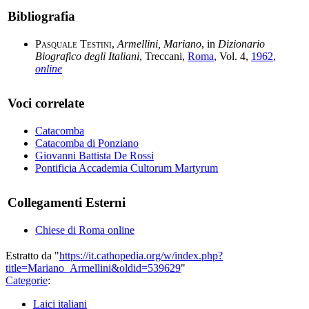
Bibliografia
Pasquale Testini
,
Armellini, Mariano
, in
Dizionario
Biografico degli Italiani
, Treccani,
Roma
, Vol. 4,
1962
,
online
Voci correlate
Catacomba
Catacomba di Ponziano
Giovanni Battista De Rossi
Pontificia Accademia Cultorum Martyrum
Collegamenti Esterni
Chiese di Roma online
Estratto da "
https://it.cathopedia.org/w/index.php?
title=Mariano_Armellini&oldid=539629
"
Categorie
:
Laici italiani