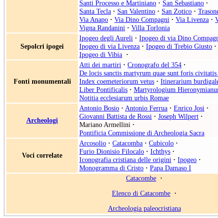
Santi Processo e Martiniano
·
San Sebastiano
·
Santa Tecla
·
San Valentino
·
San Zotico
·
Trason
Via Anapo
·
Via Dino Compagni
·
Via Livenza
·
V
Vigna Randanini
·
Villa Torlonia
Ipogeo degli Aureli
·
Ipogeo di via Dino Compag
Sepolcri ipogei
Ipogeo di via Livenza
·
Ipogeo di Trebio Giusto
·
Ipogeo di Vibia
·
Atti dei martiri
·
Cronografo del 354
·
De locis sanctis martyrum quae sunt foris civitat
Fonti monumentali
Index coemeteriorum vetus
·
Itinerarium burdigal
Liber Pontificalis
·
Martyrologium Hieronymian
Notitia ecclesiarum urbis Romae
Antonio Bosio
·
Antonio Ferrua
·
Enrico Josi
·
Giovanni Battista de Rossi
·
Joseph Wilpert
·
Archeologi
Mariano Armellini
·
Pontificia Commissione di Archeologia Sacra
Arcosolio
·
Catacomba
·
Cubicolo
·
Furio Dionisio Filocalo
·
Ichthys
·
Voci correlate
Iconografia cristiana delle origini
·
Ipogeo
·
Monogramma di Cristo
·
Papa Damaso I
Catacombe
·
Elenco di Catacombe
·
Archeologia paleocristiana