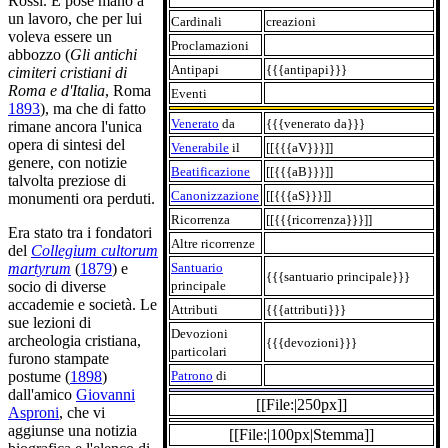
Rossi. E pose mano a
un lavoro, che per lui
Cardinali
creazioni
voleva essere un
Proclamazioni
abbozzo (
Gli antichi
Antipapi
{{{antipapi}}}
cimiteri cristiani di
Roma e d'Italia
, Roma
Eventi
1893
), ma che di fatto
Venerato
da
{{{venerato da}}}
rimane ancora l'unica
opera di sintesi del
Venerabile
il
[[{{{aV}}}]]
genere, con notizie
Beatificazione
[[{{{aB}}}]]
talvolta preziose di
Canonizzazione
[[{{{aS}}}]]
monumenti ora perduti.
Ricorrenza
[[{{{ricorrenza}}}]]
Era stato tra i fondatori
Altre ricorrenze
del
Collegium cultorum
Santuario
martyrum
(
1879
) e
{{{santuario principale}}}
principale
socio di diverse
accademie e società. Le
Attributi
{{{attributi}}}
sue lezioni di
Devozioni
archeologia cristiana,
{{{devozioni}}}
particolari
furono stampate
Patrono
di
postume (
1898
)
dall'amico
Giovanni
[[File:|250px]]
Asproni
, che vi
aggiunse una notizia
[[File:|100px|Stemma]]