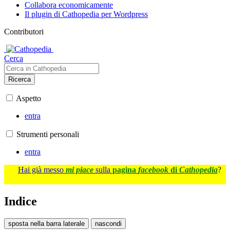
Collabora economicamente
Il plugin di Cathopedia per Wordpress
Contributori
Cerca
Ricerca
Aspetto
entra
Strumenti personali
entra
Hai già messo
mi piace
sulla
pagina
facebook
di
Cathopedia
?
Indice
sposta nella barra laterale
nascondi