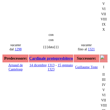
V
VI
VII
VIII
IX
X
con
con
vacante
vacante
{{{data}}}
dal
1298
fino al
1321
Predecessore:
Cardinale protopresbitero
Successore:
Arnaud de
14 dicembre
1313
-
15 gennaio
Guillaume Teste
I
Canteloup
1323
II
III
IV
V
VI
VII
VIII