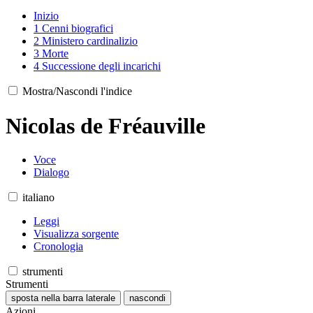
Inizio
1
Cenni biografici
2
Ministero cardinalizio
3
Morte
4
Successione degli incarichi
Mostra/Nascondi l'indice
Nicolas de Fréauville
Voce
Dialogo
italiano
Leggi
Visualizza sorgente
Cronologia
strumenti
Strumenti
sposta nella barra laterale
nascondi
Azioni