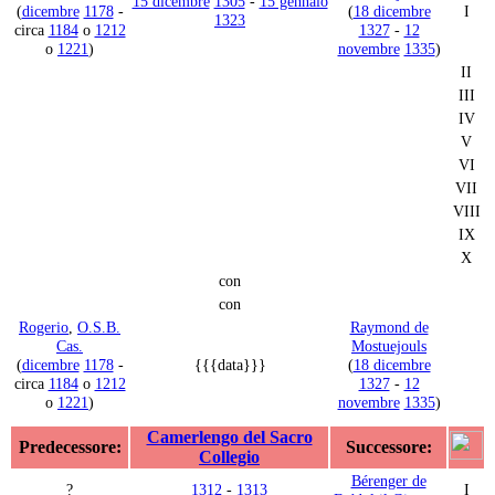
15 dicembre
1305
-
15 gennaio
(
dicembre
1178
-
(
18 dicembre
I
1323
circa
1184
o
1212
1327
-
12
o
1221
)
novembre
1335
)
II
III
IV
V
VI
VII
VIII
IX
X
con
con
Rogerio
,
O.S.B.
Raymond de
Cas.
Mostuejouls
(
dicembre
1178
-
{{{data}}}
(
18 dicembre
circa
1184
o
1212
1327
-
12
o
1221
)
novembre
1335
)
Camerlengo del Sacro
Predecessore:
Successore:
Collegio
Bérenger de
?
1312
-
1313
I