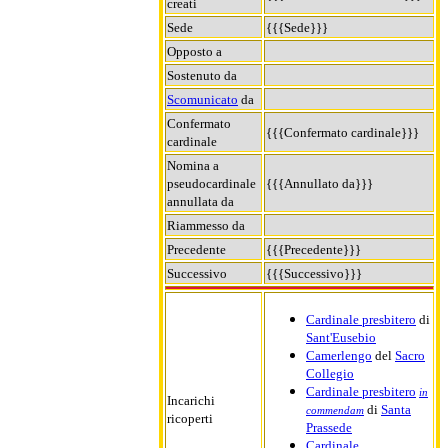
creati
Sede
{{{Sede}}}
Opposto a
Sostenuto da
Scomunicato
da
Confermato
{{{Confermato cardinale}}}
cardinale
Nomina a
pseudocardinale
{{{Annullato da}}}
annullata da
Riammesso da
Precedente
{{{Precedente}}}
Successivo
{{{Successivo}}}
Cardinale presbitero
di
Sant'Eusebio
Camerlengo
del
Sacro
Collegio
Cardinale presbitero
in
Incarichi
di
Santa
commendam
ricoperti
Prassede
Cardinale