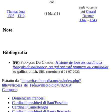
con
sede vacante
Thomas Jorz
poi
Gerard
{{{data}}}
1305
-
1310
Daumar
1342
-
1343
Note
Bibliografia
(
)
François Du Chesne
,
Histoire de tous les cardinaux
FR
françois de naissance, ou qui ont esté promeus au cardinalat
su gallica.bnf.fr.
URL consultato il 01-07-2023
Estratto da "
https://it.cathopedia.org/w/index.php?
title=Nicolas_de_Fréauville&oldid=782019
"
Categorie
:
Domenicani francesi
Cardinali presbiteri di Sant'Eusebio
Cardinali Camerlenghi
Cardinali presbiteri di Santa Prassede