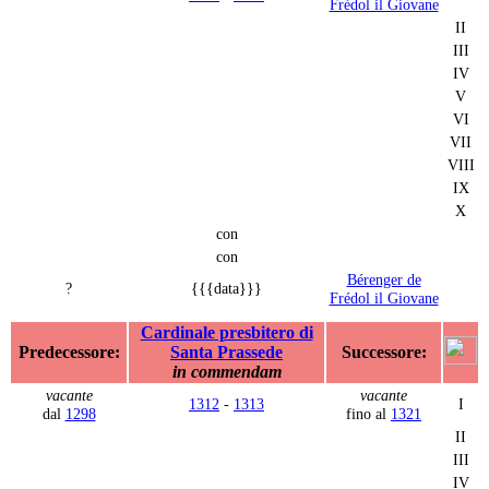
Frédol il Giovane
II
III
IV
V
VI
VII
VIII
IX
X
con
con
Bérenger de
?
{{{data}}}
Frédol il Giovane
Cardinale presbitero di
Predecessore:
Santa Prassede
Successore:
in commendam
vacante
vacante
1312
-
1313
I
dal
1298
fino al
1321
II
III
IV