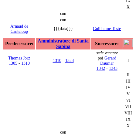
IX
X
con
con
Arnaud de
{{{data}}}
Guillaume Teste
Canteloup
Amministratore di Santa
Predecessore:
Successore:
Sabina
sede vacante
Thomas Jorz
poi
Gerard
1310
-
1323
I
1305
-
1310
Daumar
1342
-
1343
II
III
IV
V
VI
VII
VIII
IX
X
con