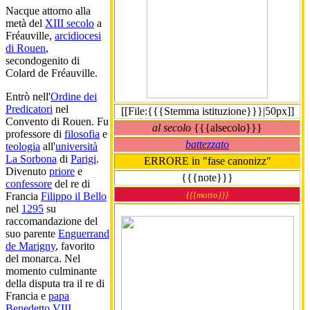
Nacque attorno alla
metà del
XIII secolo
a
Fréauville,
arcidiocesi
di Rouen
,
secondogenito di
Colard de Fréauville.
Entrò nell'
Ordine dei
Predicatori
nel
[[File:{{{Stemma istituzione}}}|50px]]
Convento di Rouen. Fu
al secolo
{{{alsecolo}}}
professore di
filosofia
e
battezzato
teologia
all'
università
La Sorbona
di
Parigi
.
ERRORE in "fase canonizz"
Divenuto
priore
e
{{{note}}}
confessore
del re di
{{{motto}}}
Francia
Filippo il Bello
nel
1295
su
raccomandazione del
suo parente
Enguerrand
de Marigny
, favorito
del monarca. Nel
momento culminante
della disputa tra il re di
Francia e
papa
Benedetto VIII
,