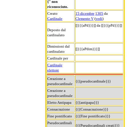
{" non
riconosciuto.
Creato
15 dicembre
1305
da
Cardinale
Clemente V
(
vedi
)
[[{{{aPd}}}]] da [[{{{pPd}}}]]
Deposto dal
cardinalato
Dimissioni dal
[[{{{aPdim}}}]]
cardinalato
Cardinale per
Cardinale
elettore
Creazione a
{{{pseudocardinale}}}
pseudocardinale
Creazione a
pseudocardinale
Eletto Antipapa
{{{antipapa}}}
Consacrazione
{{{Consacrazione}}}
Fine pontificato
{{{Fine pontificato}}}
Pseudocardinali
{{{Pseudocardinali creati}}}