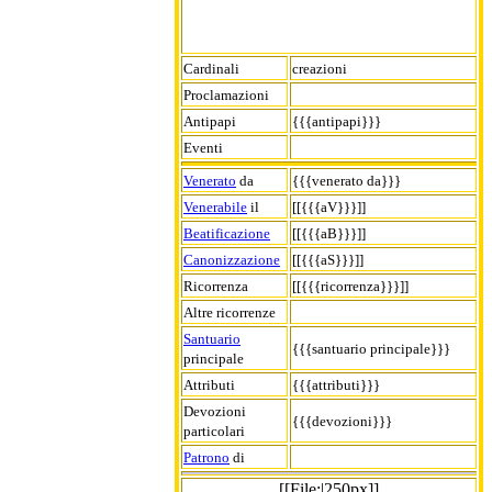
Cardinali
creazioni
Proclamazioni
Antipapi
{{{antipapi}}}
Eventi
Venerato
da
{{{venerato da}}}
Venerabile
il
[[{{{aV}}}]]
Beatificazione
[[{{{aB}}}]]
Canonizzazione
[[{{{aS}}}]]
Ricorrenza
[[{{{ricorrenza}}}]]
Altre ricorrenze
Santuario
{{{santuario principale}}}
principale
Attributi
{{{attributi}}}
Devozioni
{{{devozioni}}}
particolari
Patrono
di
[[File:|250px]]