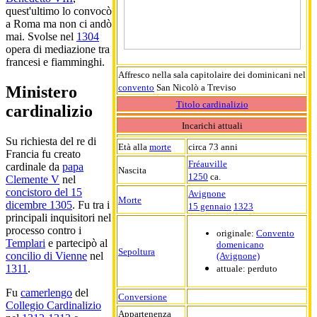
quest'ultimo lo convocò
a Roma ma non ci andò
mai. Svolse nel
1304
opera di mediazione tra
francesi e fiamminghi.
Affresco nella sala capitolaire dei dominicani nel
convento
San Nicolò a Treviso
Ministero
Titolo cardinalizio
cardinalizio
Incarichi attuali
Su richiesta del re di
Età alla
morte
circa 73 anni
Francia fu creato
Fréauville
cardinale da
papa
Nascita
1250
ca.
Clemente V
nel
concistoro del 15
Avignone
Morte
dicembre 1305
. Fu tra i
15 gennaio
1323
principali inquisitori nel
processo contro i
originale:
Convento
Templari
e partecipò al
domenicano
Sepoltura
concilio di Vienne
nel
(Avignone)
1311
.
attuale: perduto
Fu
camerlengo
del
Conversione
Collegio Cardinalizio
Appartenenza