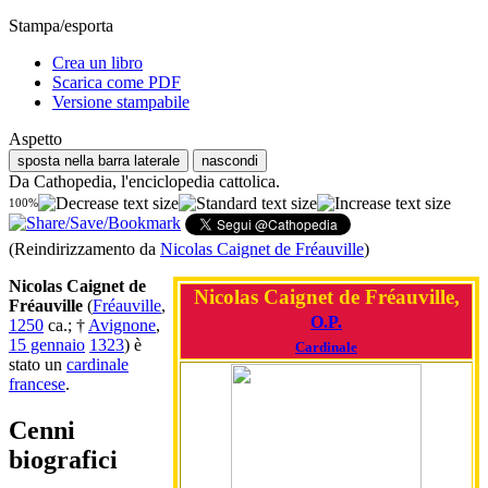
Stampa/esporta
Crea un libro
Scarica come PDF
Versione stampabile
Aspetto
sposta nella barra laterale
nascondi
Da Cathopedia, l'enciclopedia cattolica.
100%
(Reindirizzamento da
Nicolas Caignet de Fréauville
)
Nicolas Caignet de
Nicolas Caignet de Fréauville,
Fréauville
(
Fréauville
,
O.P.
1250
ca.; †
Avignone
,
15 gennaio
1323
) è
Cardinale
stato un
cardinale
francese
.
Cenni
biografici