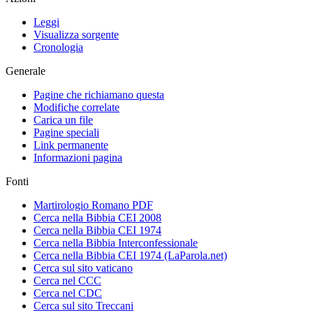
Leggi
Visualizza sorgente
Cronologia
Generale
Pagine che richiamano questa
Modifiche correlate
Carica un file
Pagine speciali
Link permanente
Informazioni pagina
Fonti
Martirologio Romano PDF
Cerca nella Bibbia CEI 2008
Cerca nella Bibbia CEI 1974
Cerca nella Bibbia Interconfessionale
Cerca nella Bibbia CEI 1974 (LaParola.net)
Cerca sul sito vaticano
Cerca nel CCC
Cerca nel CDC
Cerca sul sito Treccani