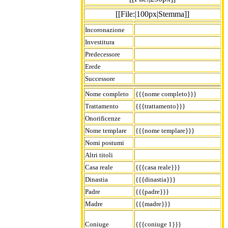
[[File:|100px|Stemma]]
Incoronazione
Investitura
Predecessore
Erede
Successore
Nome completo
{{{nome completo}}}
Trattamento
{{{trattamento}}}
Onorificenze
Nome templare
{{{nome templare}}}
Nomi postumi
Altri titoli
Casa reale
{{{casa reale}}}
Dinastia
{{{dinastia}}}
Padre
{{{padre}}}
Madre
{{{madre}}}
Coniuge
{{{coniuge 1}}}