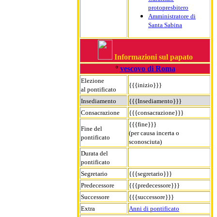
protopresbitero
Amministratore di
Santa Sabina
Informazioni sul papato
°
vescovo di Roma
Elezione
{{{inizio}}}
al pontificato
Insediamento
{{{Insediamento}}}
Consacrazione
{{{consacrazione}}}
{{{fine}}}
Fine del
(per causa incerta o
pontificato
sconosciuta)
Durata del
pontificato
Segretario
{{{segretario}}}
Predecessore
{{{predecessore}}}
Successore
{{{successore}}}
Extra
Anni di pontificato