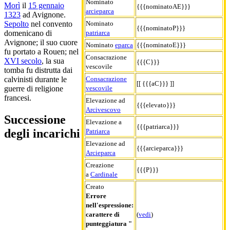
Nominato
Morì
il
15 gennaio
{{{nominatoAE}}}
arcieparca
1323
ad Avignone.
Nominato
Sepolto
nel convento
{{{nominatoP}}}
patriarca
domenicano di
Avignone; il suo cuore
Nominato
eparca
{{{nominatoE}}}
fu portato a Rouen; nel
Consacrazione
XVI secolo
, la sua
{{{C}}}
vescovile
tomba fu distrutta dai
Consacrazione
calvinisti durante le
[[ {{{aC}}} ]]
vescovile
guerre di religione
francesi.
Elevazione ad
{{{elevato}}}
Arcivescovo
Successione
Elevazione a
{{{patriarca}}}
degli incarichi
Patriarca
Elevazione ad
{{{arcieparca}}}
Arcieparca
Creazione
{{{P}}}
a
Cardinale
Creato
Errore
nell'espressione:
carattere di
(
vedi
)
punteggiatura "