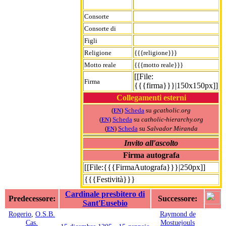
Consorte
Consorte di
Figli
Religione
{{{religione}}}
Motto reale
{{{motto reale}}}
[[File:
Firma
{{{firma}}}|150x150px]]
Collegamenti esterni
(
)
Scheda
su
gcatholic.org
EN
(
)
Scheda
su
catholic-hierarchy.org
EN
(
)
Scheda
su
Salvador Miranda
EN
Invito all'ascolto
Firma autografa
[[File:{{{FirmaAutografa}}}|250px]]
{{{Festività}}}
Cardinale presbitero di
Predecessore:
Successore:
Sant'Eusebio
Rogerio
,
O.S.B.
Raymond de
Cas.
Mostuejouls