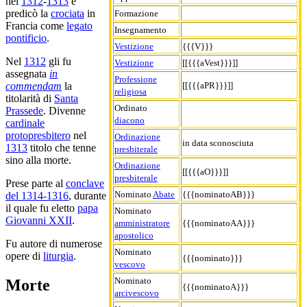
nel
1312
-
1313
e
predicò la
crociata
in
Formazione
Francia come
legato
Insegnamento
pontificio
.
Vestizione
{{{V}}}
Nel
1312
gli fu
Vestizione
[[{{{aVest}}}]]
assegnata
in
Professione
[[{{{aPR}}}]]
commendam
la
religiosa
titolarità di
Santa
Ordinato
Prassede
. Divenne
diacono
cardinale
protopresbitero
nel
Ordinazione
in data sconosciuta
1313
titolo che tenne
presbiterale
sino alla morte.
Ordinazione
[[{{{aO}}}]]
presbiterale
Prese parte al
conclave
Nominato
Abate
{{{nominatoAB}}}
del 1314-1316
, durante
il quale fu eletto
papa
Nominato
Giovanni XXII
.
amministratore
{{{nominatoAA}}}
apostolico
Fu autore di numerose
Nominato
opere di
liturgia
.
{{{nominato}}}
vescovo
Nominato
Morte
{{{nominatoA}}}
arcivescovo