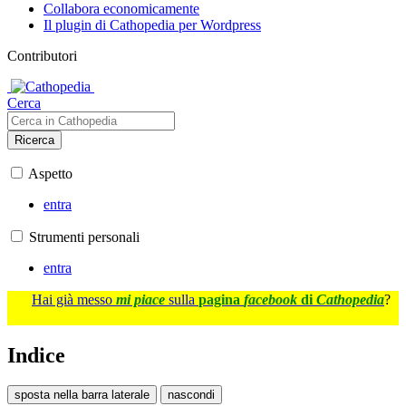
Collabora economicamente
Il plugin di Cathopedia per Wordpress
Contributori
Cerca
Ricerca
Aspetto
entra
Strumenti personali
entra
Hai già messo
mi piace
sulla
pagina
facebook
di
Cathopedia
?
Indice
sposta nella barra laterale
nascondi