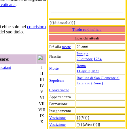
e vaticana
.
{{{didascalia}}}
i ebbe solo nel
concistoro
Titolo cardinalizio
del suo titolo.
Incarichi attuali
Età alla
morte
70 anni
Perugia
Nascita
sore:
20 ottobre
1764
Roma
ncaiani
I
Morte
11 aprile
1835
II
Basilica di San Clemente al
III
Sepoltura
Laterano (Roma)
IV
Conversione
V
Appartenenza
VI
VII
Formazione
VIII
Insegnamento
IX
Vestizione
{{{V}}}
X
Vestizione
[[{{{aVest}}}]]