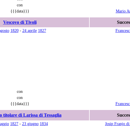
con
{{{data}}}
Mario A
Vescovo di Tivoli
Succes
agosto
1820
-
24 aprile
1827
Francesc
con
con
{{{data}}}
Francesc
 titolare di Larissa di Tessaglia
Succes
aggio
1827
-
23 giugno
1834
Josip Franjo d