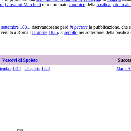
or
Giovanni Marchetti
e fu nominato
canonico
della
basilica patriarcal
 settembre
1831
, riservandosene però
in pectore
la pubblicazione, che s
vvenuta a Roma l'
11 aprile
1835
. È
sepolto
nei sotterranei della basilica 
Vescovi di Spoleto
Succes
ttembre
1814
-
28 agosto
1820
Mario A
con