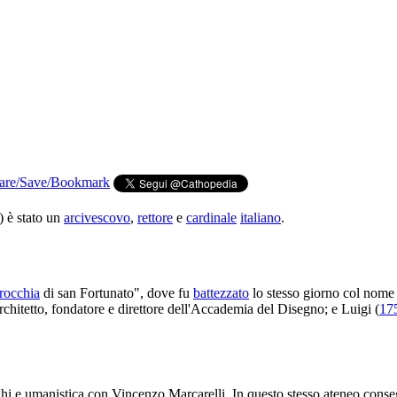
) è stato un
arcivescovo
,
rettore
e
cardinale
italiano
.
rocchia
di san Fortunato", dove fu
battezzato
lo stesso giorno col nome 
 architetto, fondatore e direttore dell'Accademia del Disegno; e Luigi (
17
i e umanistica con Vincenzo Marcarelli. In questo stesso ateneo conseg