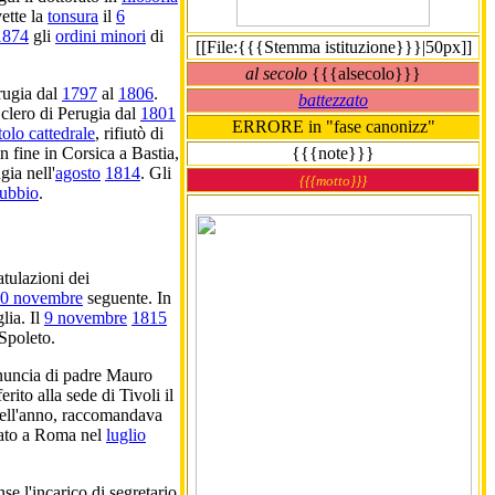
vette la
tonsura
il
6
1874
gli
ordini minori
di
[[File:{{{Stemma istituzione}}}|50px]]
al secolo
{{{alsecolo}}}
rugia dal
1797
al
1806
.
battezzato
clero di Perugia dal
1801
ERRORE in "fase canonizz"
tolo cattedrale
, rifiutò di
n fine in Corsica a Bastia,
{{{note}}}
gia nell'
agosto
1814
. Gli
{{{motto}}}
Gubbio
.
atulazioni dei
0 novembre
seguente. In
lia. Il
9 novembre
1815
 Spoleto.
rinuncia di padre Mauro
erito alla sede di Tivoli il
ell'anno, raccomandava
icato a Roma nel
luglio
se l'incarico di segretario