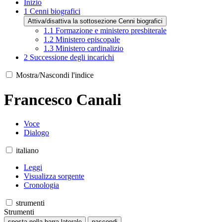
Inizio
1
Cenni biografici
Attiva/disattiva la sottosezione Cenni biografici
1.1
Formazione e ministero presbiterale
1.2
Ministero episcopale
1.3
Ministero cardinalizio
2
Successione degli incarichi
Mostra/Nascondi l'indice
Francesco Canali
Voce
Dialogo
italiano
Leggi
Visualizza sorgente
Cronologia
strumenti
Strumenti
sposta nella barra laterale
nascondi