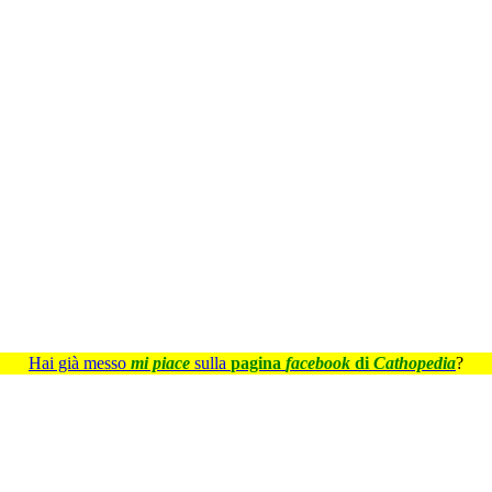
Hai già messo
mi piace
sulla
pagina
facebook
di
Cathopedia
?