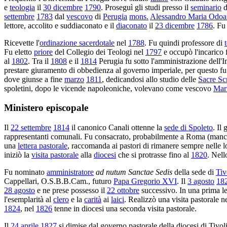
e
teologia
il
30 dicembre
1790
. Proseguì gli studi presso il
seminario
d
settembre
1783
dal
vescovo
di
Perugia
mons.
Alessandro Maria Odoa
lettore, accolito e suddiaconato e il
diaconato
il
23 dicembre
1786
. Fu
Ricevette l'
ordinazione sacerdotale
nel
1788
. Fu quindi professore di
Fu eletto
priore
del Collegio dei Teologi nel
1797
e occupò l'incarico 
al
1802
. Tra il
1808
e il
1814
Perugia fu sotto l'amministrazione dell'
prestare giuramento di obbedienza al governo imperiale, per questo fu e
dove giunse a fine
marzo
1811
, dedicandosi allo studio delle
Sacre Scr
spoletini, dopo le vicende napoleoniche, volevano come vescovo
Mar
Ministero episcopale
Il
22 settembre
1814
il canonico Canali ottenne la
sede di Spoleto
. Il
rappresentanti comunali. Fu consacrato, probabilmente a Roma (mancan
una
lettera pastorale
, raccomanda ai pastori di rimanere sempre nelle l
iniziò la
visita pastorale
alla
diocesi
che si protrasse fino al
1820
. Nell
Fu nominato
amministratore
ad nutum Sanctae Sedis
della sede di
Tiv
Cappellari, O.S.B.B.Cam., futuro
Papa Gregorio XVI
. Il
3 agosto
18
28 agosto
e ne prese possesso il
22 ottobre
successivo. In una prima lett
l'esemplarità al
clero
e la
carità
ai
laici
. Realizzò una visita pastorale n
1824
, nel
1826
tenne in diocesi una seconda visita pastorale.
Il
24 aprile
1827
si dimise dal governo pastorale della diocesi di Tivol