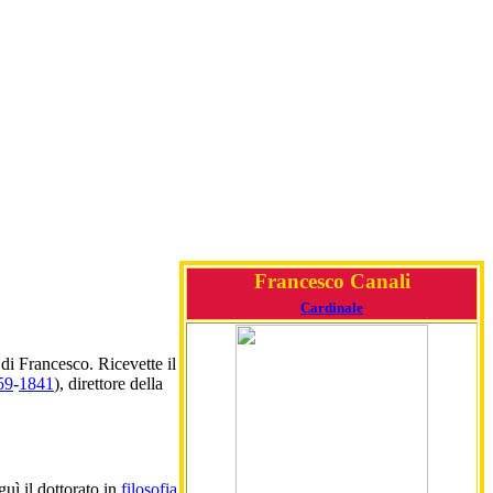
Francesco Canali
Cardinale
di Francesco. Ricevette il
59
-
1841
), direttore della
uì il dottorato in
filosofia