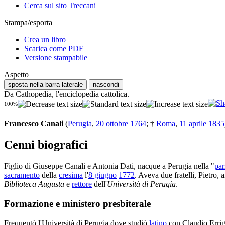
Cerca sul sito Treccani
Stampa/esporta
Crea un libro
Scarica come PDF
Versione stampabile
Aspetto
sposta nella barra laterale
nascondi
Da Cathopedia, l'enciclopedia cattolica.
100%
Francesco Canali
(
Perugia
,
20 ottobre
1764
; †
Roma
,
11 aprile
1835
Cenni biografici
Figlio di Giuseppe Canali e Antonia Dati, nacque a Perugia nella "
par
sacramento
della
cresima
l'
8 giugno
1772
. Aveva due fratelli, Pietro,
Biblioteca Augusta
e
rettore
dell'
Università di Perugia
.
Formazione e ministero presbiterale
Frequentò l'Università di Perugia dove studiò
latino
con Claudio Errigh