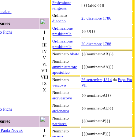
Professione
[[{{{aPR}}}]]
religiosa
ncaiani
Ordinato
23 dicembre
1786
diacono
sore:
Ordinazione
{{{O}}}
o Pichi
I
presbiterale
II
Ordinazione
20 dicembre
1788
III
presbiterale
IV
Nominato
Abate
{{{nominatoAB}}}
V
Nominato
VI
amministratore
{{{nominatoAA}}}
VII
apostolico
VIII
Nominato
26 settembre
1814
da
Papa Pio
IX
vescovo
VII
X
Nominato
{{{nominatoA}}}
arcivescovo
Nominato
{{{nominatoAE}}}
o Pichi
arcieparca
Nominato
sore:
{{{nominatoP}}}
patriarca
i Paola Novak
I
Nominato
{{{nominatoE}}}
II
eparca