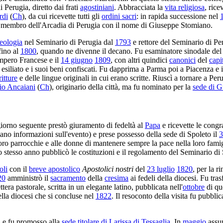
i Perugia, diretto dai frati
agostiniani
. Abbracciata la
vita religiosa
, rice
rdi
(
Ch
), da cui ricevette tutti gli
ordini sacri
: in rapida successione nel
 membro dell'Arcadia di Perugia con il nome di Giuseppe Stomiano.
teologia
nel Seminario di Perugia dal
1793
e rettore del Seminario di Pe
fino al
1800
, quando ne divenne il decano. Fu esaminatore sinodale del 
Impero Francese e il
14 giugno
1809
, con altri quindici
canonici
del
capi
siliato e i suoi beni confiscati. Fu dapprima a Parma poi a Piacenza e i
itture
e delle lingue originali in cui erano scritte. Riuscì a tornare a Peru
io Ancaiani
(
Ch
), originario della città, ma fu nominato per la
sede di 
 giorno seguente prestò giuramento di fedeltà al
Papa
e ricevette le congr
o informazioni sull'evento) e prese possesso della sede di Spoleto il
3
oro parrocchie e alle donne di mantenere sempre la pace nella loro famig
o stesso anno pubblicò le costituzioni e il regolamento del Seminario di
oli
con il
breve apostolico
Apostolici nostri
del
23 luglio
1820
, per la 
20
amministrò il
sacramento
della
cresima
ai fedeli della diocesi. Fu trasf
era pastorale, scritta in un elegante latino, pubblicata nell'
ottobre
di qu
ella diocesi che si concluse nel
1822
. Il resoconto della visita fu pubbl
i e fu promosso alla
sede titolare di Larissa di Tessaglia
. In
maggio
assun