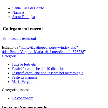
Santa Casa di Loreto
Nazaret
Sacra Famiglia
Collegamenti esterni
Santi beati e testimoni
Estratto da "
https://it.cathopedia.org/w/index.php?
title=Beata_Vergine_Maria_di_Loreto&oldid=576738
"
Categorie
:
Tutte le festività
Festività cattoliche del 10 dicembre
Festività cattoliche non inserite nel martirologio
Festività mariane
Maria Vergine
Categoria nascosta:
Da controllare
Invia un Suggerimento