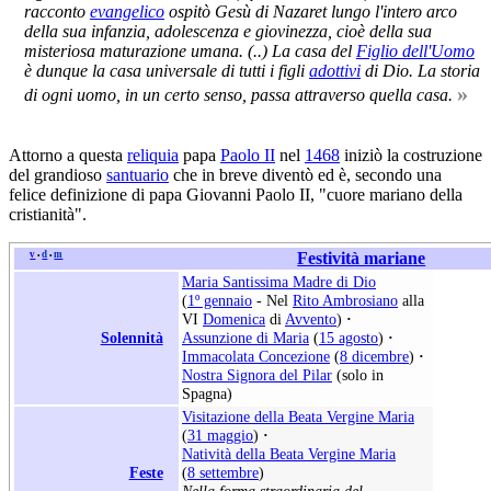
racconto
evangelico
ospitò Gesù di Nazaret lungo l'intero arco
della sua infanzia, adolescenza e giovinezza, cioè della sua
misteriosa maturazione umana. (..) La casa del
Figlio dell'Uomo
è dunque la casa universale di tutti i figli
adottivi
di Dio. La storia
»
di ogni uomo, in un certo senso, passa attraverso quella casa.
Attorno a questa
reliquia
papa
Paolo II
nel
1468
iniziò la costruzione
del grandioso
santuario
che in breve diventò ed è, secondo una
felice definizione di papa Giovanni Paolo II, "cuore mariano della
cristianità".
v
d
m
Festività mariane
•
•
Maria Santissima Madre di Dio
(
1º gennaio
- Nel
Rito Ambrosiano
alla
VI
Domenica
di
Avvento
)
·
Solennità
Assunzione di Maria
(
15 agosto
)
·
Immacolata Concezione
(
8 dicembre
)
·
Nostra Signora del Pilar
(solo in
Spagna)
Visitazione della Beata Vergine Maria
(
31 maggio
)
·
Natività della Beata Vergine Maria
Feste
(
8 settembre
)
Nella forma straordinaria del