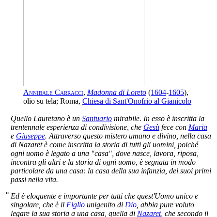
Annibale Carracci
,
Madonna di Loreto
(
1604
-
1605
),
olio su tela; Roma,
Chiesa di Sant'Onofrio al Gianicolo
Quello Lauretano è un
Santuario
mirabile. In esso è inscritta la
trentennale esperienza di condivisione, che
Gesù
fece con
Maria
e
Giuseppe
. Attraverso questo mistero umano e divino, nella casa
di Nazaret è come inscritta la storia di tutti gli uomini, poiché
ogni uomo è legato a una "casa", dove nasce, lavora, riposa,
incontra gli altri e la storia di ogni uomo, è segnata in modo
particolare da una casa: la casa della sua infanzia, dei suoi primi
passi nella vita.
«
Ed è eloquente e importante per tutti che quest'Uomo unico e
singolare, che è il
Figlio
unigenito di
Dio
, abbia pure voluto
legare la sua storia a una casa, quella di
Nazaret
, che secondo il