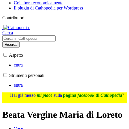
Collabora economicamente
Il plugin di Cathopedia per Wordpress
Contributori
Cerca
Ricerca
Aspetto
entra
Strumenti personali
entra
Hai già messo
mi piace
sulla
pagina
facebook
di
Cathopedia
?
Beata Vergine Maria di Loreto
Voce