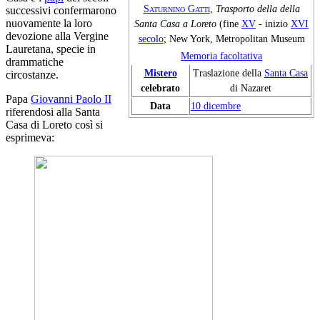
Saturnino Gatti
,
Trasporto della della
successivi confermarono
nuovamente la loro
Santa Casa a Loreto
(fine
XV
- inizio
XVI
devozione alla Vergine
secolo
; New York, Metropolitan Museum
Lauretana, specie in
Memoria facoltativa
drammatiche
Mistero
Traslazione della
Santa Casa
circostanze.
celebrato
di Nazaret
Papa
Giovanni Paolo II
Data
10 dicembre
riferendosi alla Santa
Casa di Loreto così si
esprimeva: