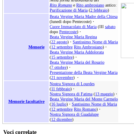
Rito Romano
e
Rito ambrosiano
antico:
Purificazione di Maria
(
2 febbraio
)
Beata Vergine Maria Madre della Chiesa
(lunedì dopo Pentecoste)
·
Cuore Immacolato di Maria
(III
sabato
dopo
Pentecoste
)
·
Beata Vergine Maria Regina
(
22 agosto
)
·
Santissimo Nome di Maria
Memorie
(
12 settembre
Rito Ambrosiano
)
·
Beata Vergine Maria Addolorata
(
15 settembre
)
·
Beata Vergine Maria del Rosario
(
7 ottobre
)
·
Presentazione della Beata Vergine Maria
(
21 novembre
)
·
Nostra Signora di Lourdes
(
11 febbraio
)
·
Nostra Signora di Fatima
(
13 maggio
)
·
Beata Vergine Maria del Monte Carmelo
Memorie facoltative
(
16 luglio
)
·
Santissimo Nome di Maria
(
12 settembre
Rito Romano
)
·
Nostra Signora di Guadalupe
(
12 dicembre
)
Voci correlate