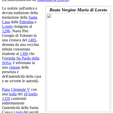
Le notizie sull'antica e
Beata Vergine Maria di Loreto
devota tradizione della
traslazione della
Santa
Casa
dalla
Palestina
a
Loreto
risalgono al
1296
. Narra Pier
Giorgio di Tolomei in
una cronaca del
1465
,
desunta da una vecchia
tabula
consumata
risalente al
1300
che
l'
eremita
fra Paolo della
Selva
, è informato in
una
visione
della
presenza e
dell'autenticità della casa
e ne avverte le autorità.
Papa
Clemente V
con
una
bolla
del
18 luglio
1310
confermò
indirettamente
l'autenticità della Santa
Casa e i
papi
dei secoli