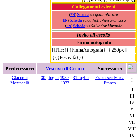
Collegamenti esterni
(
)
Scheda
su
gcatholic.org
EN
(
)
Scheda
su
catholic-hierarchy.org
EN
(
)
Scheda
su
Salvador Miranda
EN
Invito all'ascolto
Firma autografa
[[File:{{{FirmaAutografa}}}|250px]]
{{{Festività}}}
Predecessore:
Vescovo di Crema
Successore:
Giacomo
30 giugno
1930
-
31 luglio
Francesco Maria
I
Montanelli
1933
Franco
II
III
IV
V
VI
VII
VIII
IX