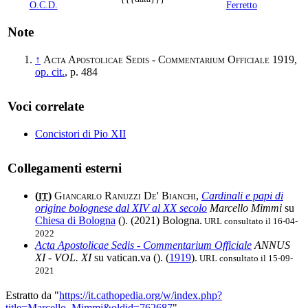
O.C.D.
Ferretto
Note
↑
Acta Apostolicae Sedis - Commentarium Officiale
1919,
op. cit.
, p. 484
Voci correlate
Concistori di Pio XII
Collegamenti esterni
(
)
Giancarlo Ranuzzi De' Bianchi
,
Cardinali e papi di
IT
origine bolognese dal XIV al XX secolo
Marcello Mimmi
su
Chiesa di Bologna
(
). (2021) Bologna.
URL consultato il 16-04-
2022
Acta Apostolicae Sedis - Commentarium Officiale
ANNUS
XI - VOL. XI
su vatican.va (
). (
1919
).
URL consultato il 15-09-
2021
Estratto da "
https://it.cathopedia.org/w/index.php?
title=Marcello_Mimmi&oldid=762687
"