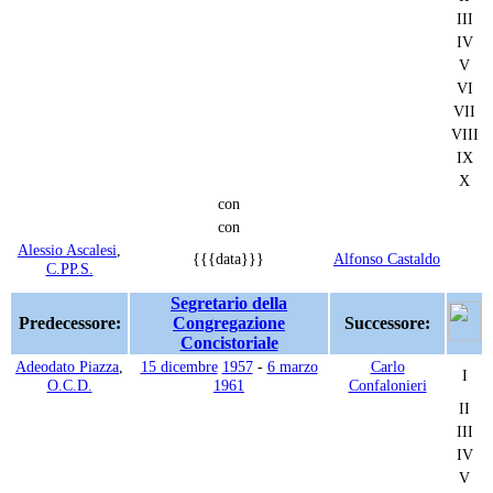
III
IV
V
VI
VII
VIII
IX
X
con
con
Alessio Ascalesi
,
{{{data}}}
Alfonso Castaldo
C.PP.S.
Segretario della
Predecessore:
Congregazione
Successore:
Concistoriale
Adeodato Piazza
,
15 dicembre
1957
-
6 marzo
Carlo
I
O.C.D.
1961
Confalonieri
II
III
IV
V