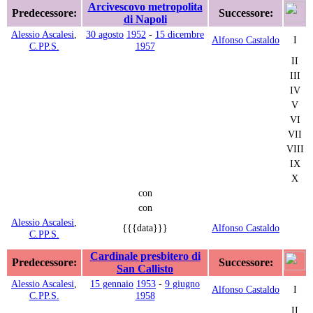
Arcivescovo metropolita
Predecessore:
Successore:
di Napoli
Alessio Ascalesi
,
30 agosto
1952
-
15 dicembre
Alfonso Castaldo
I
C.PP.S.
1957
II
III
IV
V
VI
VII
VIII
IX
X
con
con
Alessio Ascalesi
,
{{{data}}}
Alfonso Castaldo
C.PP.S.
Cardinale presbitero di
Predecessore:
Successore:
San Callisto
Alessio Ascalesi
,
15 gennaio
1953
-
9 giugno
Alfonso Castaldo
I
C.PP.S.
1958
II