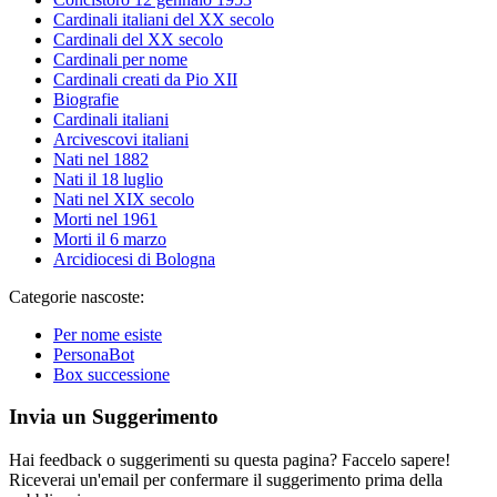
Cardinali italiani del XX secolo
Cardinali del XX secolo
Cardinali per nome
Cardinali creati da Pio XII
Biografie
Cardinali italiani
Arcivescovi italiani
Nati nel 1882
Nati il 18 luglio
Nati nel XIX secolo
Morti nel 1961
Morti il 6 marzo
Arcidiocesi di Bologna
Categorie nascoste:
Per nome esiste
PersonaBot
Box successione
Invia un Suggerimento
Hai feedback o suggerimenti su questa pagina? Faccelo sapere!
Riceverai un'email per confermare il suggerimento prima della