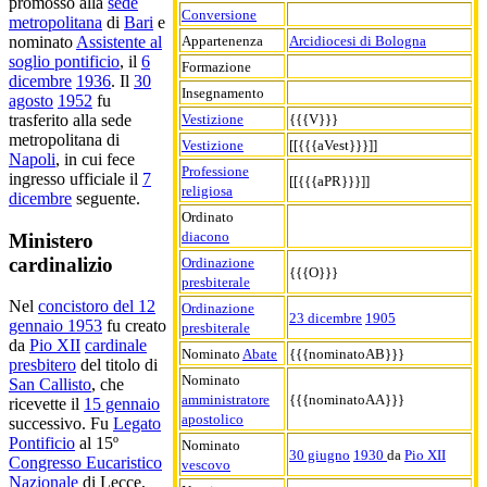
promosso alla
sede
Conversione
metropolitana
di
Bari
e
Appartenenza
Arcidiocesi di Bologna
nominato
Assistente al
soglio pontificio
, il
6
Formazione
dicembre
1936
. Il
30
Insegnamento
agosto
1952
fu
Vestizione
{{{V}}}
trasferito alla sede
metropolitana di
Vestizione
[[{{{aVest}}}]]
Napoli
, in cui fece
Professione
ingresso ufficiale il
7
[[{{{aPR}}}]]
religiosa
dicembre
seguente.
Ordinato
diacono
Ministero
cardinalizio
Ordinazione
{{{O}}}
presbiterale
Nel
concistoro del 12
Ordinazione
23 dicembre
1905
gennaio 1953
fu creato
presbiterale
da
Pio XII
cardinale
Nominato
Abate
{{{nominatoAB}}}
presbitero
del titolo di
Nominato
San Callisto
, che
amministratore
{{{nominatoAA}}}
ricevette il
15 gennaio
apostolico
successivo. Fu
Legato
Pontificio
al 15º
Nominato
30 giugno
1930
da
Pio XII
Congresso Eucaristico
vescovo
Nazionale
di Lecce,