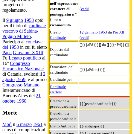
nell'espressione:
progetto di
carattere di
(
vedi
)
regolamento.
punteggiatura "
{" non
Il
9 giugno
1958
optò
riconosciuto.
per il titolo di
cardinale
vescovo di Sabina-
Creato
12 gennaio
1953
da
Pio XII
Poggio Mirteto
.
Cardinale
(
vedi
)
Partecipò al
conclave
[[{{{aPd}}}]] da [[{{{pPd}}}]]
del 1958
in cui fu eletto
Deposto dal
Papa
Giovanni XXIII
.
cardinalato
Fu
Legato pontificio
al
16º
Congresso
Dimissioni dal
Eucaristico Nazionale
[[{{{aPdim}}}]]
cardinalato
di Catania, svoltosi il
2
agosto
1959
, e al primo
Cardinale per
Congresso Mariano
Cardinale
Interamericano di
elettore
Buenos Aires del
21
ottobre
1960
.
Creazione a
{{{pseudocardinale}}}
pseudocardinale
Morte
Creazione a
pseudocardinale
Morì
il
6 marzo
1961
a
Eletto Antipapa
{{{antipapa}}}
causa di complicazioni
Consacrazione
{{{Consacrazione}}}