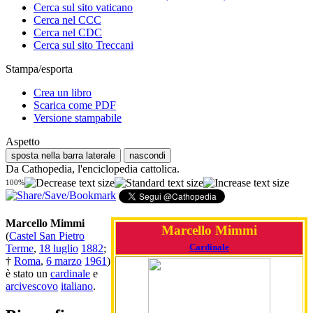
Cerca sul sito vaticano
Cerca nel CCC
Cerca nel CDC
Cerca sul sito Treccani
Stampa/esporta
Crea un libro
Scarica come PDF
Versione stampabile
Aspetto
sposta nella barra laterale
nascondi
Da Cathopedia, l'enciclopedia cattolica.
100%
Marcello Mimmi
Marcello Mimmi
(
Castel San Pietro
Cardinale
Terme
,
18 luglio
1882
;
†
Roma
,
6 marzo
1961
)
è stato un
cardinale
e
arcivescovo
italiano
.