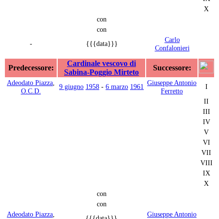
X
con
con
Carlo
-
{{{data}}}
Confalonieri
Cardinale vescovo di
Predecessore:
Successore:
Sabina-Poggio Mirteto
Adeodato Piazza
,
Giuseppe Antonio
9 giugno
1958
-
6 marzo
1961
I
O.C.D.
Ferretto
II
III
IV
V
VI
VII
VIII
IX
X
con
con
Adeodato Piazza
,
Giuseppe Antonio
{{{data}}}