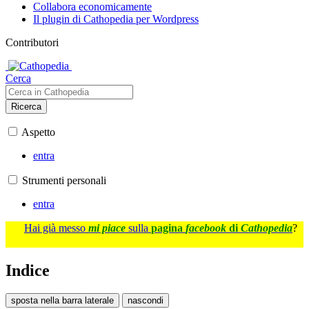
Collabora economicamente
Il plugin di Cathopedia per Wordpress
Contributori
Cerca
Ricerca
Aspetto
entra
Strumenti personali
entra
Hai già messo
mi piace
sulla
pagina
facebook
di
Cathopedia
?
Indice
sposta nella barra laterale
nascondi