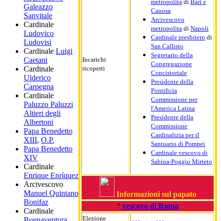
metropolita
di
Bari e
Galeazzo
Canosa
Sanvitale
Arcivescovo
Cardinale
metropolita
di
Napoli
Ludovico
Cardinale presbitero
di
Ludovisi
San Callisto
Cardinale
Luigi
Segretario della
Caetani
Incarichi
Congregazione
Cardinale
ricoperti
Concistoriale
Ulderico
Presidente della
Carpegna
Pontificia
Cardinale
Commissione per
Paluzzo Paluzzi
l'America Latina
Altieri degli
Presidente della
Albertoni
Commissione
Papa Benedetto
Cardinalizia per il
XIII
,
O.P.
Santuario di Pompei
Papa Benedetto
Cardinale vescovo di
XIV
Sabina-Poggio Mirteto
Cardinale
Enrique Enríquez
Arcivescovo
Manuel Quintano
Informazioni sul papato
Bonifaz
°
vescovo di Roma
Cardinale
Elezione
Buenaventura