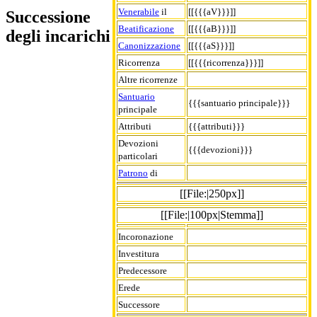
Venerabile
il
[[{{{aV}}}]]
Successione
Beatificazione
[[{{{aB}}}]]
degli incarichi
Canonizzazione
[[{{{aS}}}]]
Ricorrenza
[[{{{ricorrenza}}}]]
Altre ricorrenze
Santuario
{{{santuario principale}}}
principale
Attributi
{{{attributi}}}
Devozioni
{{{devozioni}}}
particolari
Patrono
di
[[File:|250px]]
[[File:|100px|Stemma]]
Incoronazione
Investitura
Predecessore
Erede
Successore