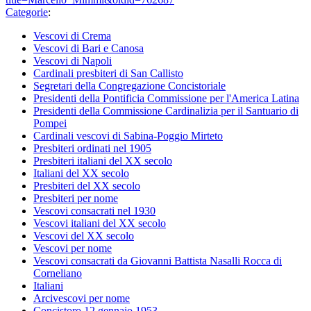
Categorie
:
Vescovi di Crema
Vescovi di Bari e Canosa
Vescovi di Napoli
Cardinali presbiteri di San Callisto
Segretari della Congregazione Concistoriale
Presidenti della Pontificia Commissione per l'America Latina
Presidenti della Commissione Cardinalizia per il Santuario di
Pompei
Cardinali vescovi di Sabina-Poggio Mirteto
Presbiteri ordinati nel 1905
Presbiteri italiani del XX secolo
Italiani del XX secolo
Presbiteri del XX secolo
Presbiteri per nome
Vescovi consacrati nel 1930
Vescovi italiani del XX secolo
Vescovi del XX secolo
Vescovi per nome
Vescovi consacrati da Giovanni Battista Nasalli Rocca di
Corneliano
Italiani
Arcivescovi per nome
Concistoro 12 gennaio 1953