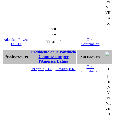
VI
VII
VIII
IX
X
con
con
Adeodato Piazza
,
Carlo
{{{data}}}
O.C.D.
Confalonieri
Presidente della Pontificia
Predecessore:
Commissione per
Successore:
l'America Latina
Carlo
-
19 aprile
1958
-
6 marzo
1961
I
Confalonieri
II
III
IV
V
VI
VII
VIII
IX