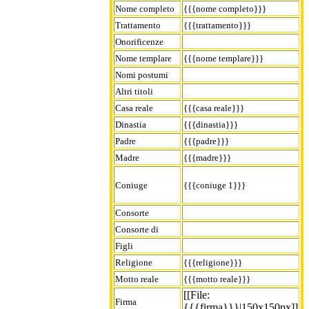
Nome completo
{{{nome completo}}}
Trattamento
{{{trattamento}}}
Onorificenze
Nome templare
{{{nome templare}}}
Nomi postumi
Altri titoli
Casa reale
{{{casa reale}}}
Dinastia
{{{dinastia}}}
Padre
{{{padre}}}
Madre
{{{madre}}}
Coniuge
{{{coniuge 1}}}
Consorte
Consorte di
Figli
Religione
{{{religione}}}
Motto reale
{{{motto reale}}}
[[File:
Firma
{{{firma}}}|150x150px]]