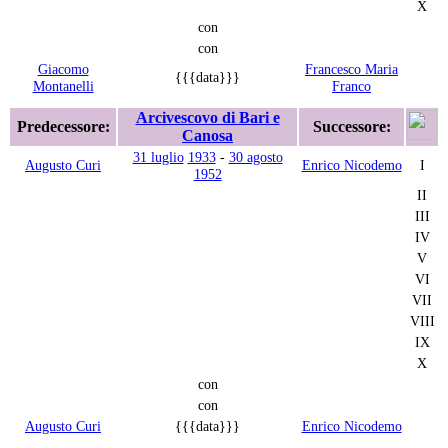
X
con
con
Giacomo
Francesco Maria
{{{data}}}
Montanelli
Franco
Arcivescovo di Bari e
Predecessore:
Successore:
Canosa
31 luglio
1933
-
30 agosto
Augusto Curi
Enrico Nicodemo
I
1952
II
III
IV
V
VI
VII
VIII
IX
X
con
con
Augusto Curi
{{{data}}}
Enrico Nicodemo