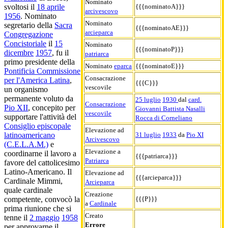
Nominato
{{{nominatoA}}}
svoltosi il
18 aprile
arcivescovo
1956
. Nominato
Nominato
segretario della
Sacra
{{{nominatoAE}}}
arcieparca
Congregazione
Concistoriale
il
15
Nominato
{{{nominatoP}}}
dicembre
1957
, fu il
patriarca
primo presidente della
Nominato
eparca
{{{nominatoE}}}
Pontificia Commissione
Consacrazione
per l'America Latina
,
{{{C}}}
vescovile
un organismo
permanente voluto da
25 luglio
1930
dal
card.
Consacrazione
Pio XII
, concepito per
Giovanni Battista Nasalli
vescovile
supportare l'attività del
Rocca di Corneliano
Consiglio episcopale
Elevazione ad
31 luglio
1933
da
Pio XI
latinoamericano
Arcivescovo
(C.E.L.A.M.)
e
Elevazione a
coordinarne il lavoro a
{{{patriarca}}}
Patriarca
favore del cattolicesimo
Latino-Americano. Il
Elevazione ad
{{{arcieparca}}}
Cardinale Mimmi,
Arcieparca
quale cardinale
Creazione
{{{P}}}
competente, convocò la
a
Cardinale
prima riunione che si
Creato
tenne il
2 maggio
1958
Errore
per approvarne il