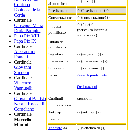
{{{inizio}}}
al pontificato
Córdoba
Espinosa de la
Insediamento
{{{Insediamento}}}
Cerda
Consacrazione
{{{consacrazione}}}
Cardinale
{{{fine}}}
Giuseppe Maria
Fine del
(per causa incerta o
Doria Pamphilj
pontificato
sconosciuta)
Papa Pio VIII
Papa Pio IX
Durata del
Cardinale
pontificato
Alessandro
Segretario
{{{segretario}}}
Franchi
Predecessore
{{{predecessore}}}
Cardinale
Giovanni
Successore
{{{successore}}}
Simeoni
Extra
Anni di pontificato
Cardinale
Vincenzo
Ordinazioni
Vannutelli
Cardinale
Giovanni Battista
Cardinali
creazioni
Nasalli Rocca di
Proclamazioni
Corneliano
Antipapi
{{{antipapi}}}
Cardinale
Marcello
Eventi
Mimmi
Venerato
da
{{{venerato da}}}