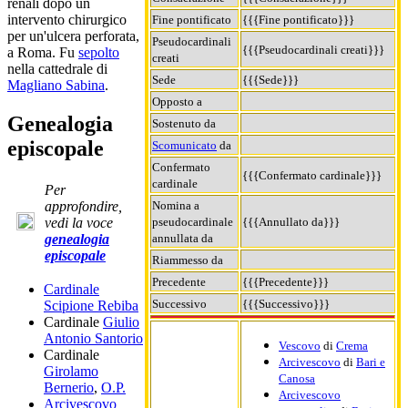
renali dopo un
intervento chirurgico
Fine pontificato
{{{Fine pontificato}}}
per un'ulcera perforata,
Pseudocardinali
{{{Pseudocardinali creati}}}
a Roma. Fu
sepolto
creati
nella cattedrale di
Sede
{{{Sede}}}
Magliano Sabina
.
Opposto a
Genealogia
Sostenuto da
episcopale
Scomunicato
da
Confermato
{{{Confermato cardinale}}}
cardinale
Per
approfondire,
Nomina a
vedi la voce
pseudocardinale
{{{Annullato da}}}
genealogia
annullata da
episcopale
Riammesso da
Precedente
{{{Precedente}}}
Cardinale
Successivo
{{{Successivo}}}
Scipione Rebiba
Cardinale
Giulio
Antonio Santorio
Vescovo
di
Crema
Cardinale
Arcivescovo
di
Bari e
Girolamo
Canosa
Bernerio
,
O.P.
Arcivescovo
Arcivescovo