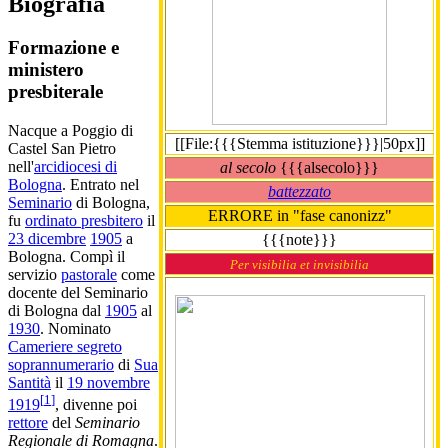
Biografia
Formazione e
ministero
presbiterale
Nacque a Poggio di
[[File:{{{Stemma istituzione}}}|50px]]
Castel San Pietro
nell'
arcidiocesi di
al secolo
{{{alsecolo}}}
Bologna
. Entrato nel
battezzato
Seminario
di Bologna,
ERRORE in "fase canonizz"
fu
ordinato presbitero
il
23 dicembre
1905
a
{{{note}}}
Bologna. Compì il
Per visibilia et invisibilia
servizio
pastorale
come
docente del Seminario
di Bologna dal
1905
al
1930
. Nominato
Cameriere segreto
soprannumerario
di
Sua
Santità
il
19 novembre
[
1
]
1919
, divenne poi
rettore
del
Seminario
Regionale di Romagna
.