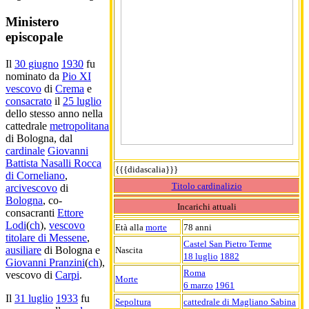
Ministero
episcopale
Il
30 giugno
1930
fu
nominato da
Pio XI
vescovo
di
Crema
e
consacrato
il
25 luglio
dello stesso anno nella
cattedrale
metropolitana
di Bologna, dal
cardinale
Giovanni
Battista Nasalli Rocca
{{{didascalia}}}
di Corneliano
,
Titolo cardinalizio
arcivescovo
di
Bologna
, co-
Incarichi attuali
consacranti
Ettore
Lodi
(
ch
),
vescovo
Età alla
morte
78 anni
titolare di Messene
,
Castel San Pietro Terme
ausiliare
di Bologna e
Nascita
18 luglio
1882
Giovanni Pranzini
(
ch
),
Roma
vescovo di
Carpi
.
Morte
6 marzo
1961
Il
31 luglio
1933
fu
Sepoltura
cattedrale di Magliano Sabina