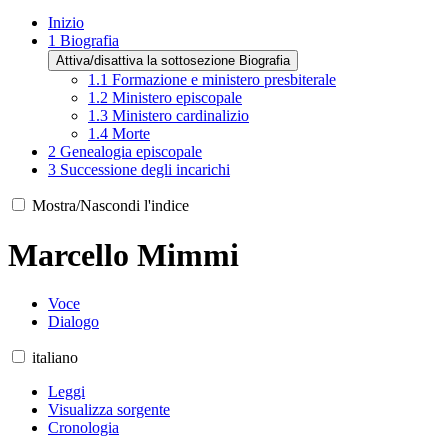
Inizio
1
Biografia
Attiva/disattiva la sottosezione Biografia
1.1
Formazione e ministero presbiterale
1.2
Ministero episcopale
1.3
Ministero cardinalizio
1.4
Morte
2
Genealogia episcopale
3
Successione degli incarichi
Mostra/Nascondi l'indice
Marcello Mimmi
Voce
Dialogo
italiano
Leggi
Visualizza sorgente
Cronologia