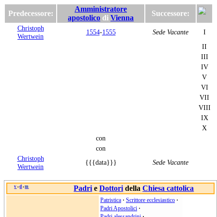
Amministratore
Predecessore:
Successore:
apostolico
di
Vienna
Christoph
1554
-
1555
Sede Vacante
I
Wertwein
II
III
IV
V
VI
VII
VIII
IX
X
con
con
Christoph
{{{data}}}
Sede Vacante
Wertwein
v
d
m
Padri
e
Dottori
della
Chiesa cattolica
•
•
Patristica
·
Scrittore ecclesiastico
·
Padri Apostolici
·
Padri alessandrini
·