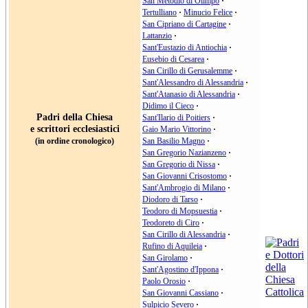
San Metodio di Olimpo
·
Tertulliano
·
Minucio Felice
·
San Cipriano di Cartagine
·
Lattanzio
·
Sant'Eustazio di Antiochia
·
Eusebio di Cesarea
·
San Cirillo di Gerusalemme
·
Sant'Alessandro di Alessandria
·
Sant'Atanasio di Alessandria
·
Didimo il Cieco
·
Padri della Chiesa
Sant'Ilario di Poitiers
·
e scrittori ecclesiastici
Gaio Mario Vittorino
·
(in ordine cronologico)
San Basilio Magno
·
San Gregorio Nazianzeno
·
San Gregorio di Nissa
·
San Giovanni Crisostomo
·
Sant'Ambrogio di Milano
·
Diodoro di Tarso
·
Teodoro di Mopsuestia
·
Teodoreto di Ciro
·
San Cirillo di Alessandria
·
Rufino di Aquileia
·
San Girolamo
·
Sant'Agostino d'Ippona
·
Paolo Orosio
·
San Giovanni Cassiano
·
Sulpicio Severo
·