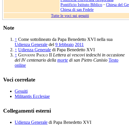
Pontificio Istituto Biblico
·
Chiesa del Ge
Chiesa di san Fedele
Tutte le voci sui gesuiti
Note
↑
Come sottolineato da Papa Benedetto XVI nella sua
Udienza Generale
del
9 febbraio
2011
↑
Udienza Generale
di Papa Benedetto XVI
↑
Giovanni Paolo II
Lettera ai vescovi tedeschi in occasione
del IV centenario della
morte
di san Pietro Canisio
Testo
online
Voci correlate
Gesuiti
Militantis Ecclesiae
Collegamenti esterni
Udienza Generale
di Papa Benedetto XVI