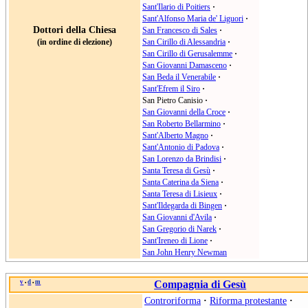
Sant'Ilario di Poitiers
·
Sant'Alfonso Maria de' Liguori
·
Dottori della Chiesa
San Francesco di Sales
·
(in ordine di elezione)
San Cirillo di Alessandria
·
San Cirillo di Gerusalemme
·
San Giovanni Damasceno
·
San Beda il Venerabile
·
Sant'Efrem il Siro
·
San Pietro Canisio
·
San Giovanni della Croce
·
San Roberto Bellarmino
·
Sant'Alberto Magno
·
Sant'Antonio di Padova
·
San Lorenzo da Brindisi
·
Santa Teresa di Gesù
·
Santa Caterina da Siena
·
Santa Teresa di Lisieux
·
Sant'Ildegarda di Bingen
·
San Giovanni d'Avila
·
San Gregorio di Narek
·
Sant'Ireneo di Lione
·
San John Henry Newman
v
d
m
Compagnia di Gesù
•
•
Controriforma
·
Riforma protestante
·