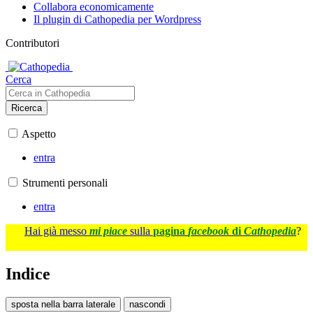
Collabora economicamente
Il plugin di Cathopedia per Wordpress
Contributori
Cerca
Ricerca
Aspetto
entra
Strumenti personali
entra
Hai già messo
mi piace
sulla
pagina
facebook
di
Cathopedia
?
Indice
sposta nella barra laterale
nascondi