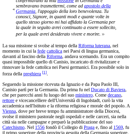
confermavano la mia
missione
in Germania e
sembravano trasmettermi, come ad
apostolo della
«
Germania
, l'appoggio della loro benevolenza. Tu
conosci, Signore, in quanti modi e quante volte in
quello stesso giorno mi hai affidato la Germania per
la quale in seguito avrei continuato a essere sollecito,
»
per la quale avrei desiderato vivere e morire.
La sua missione si svolse al tempo della
Riforma luterana
, nel
momento in cui la
fede
cattolica
nei Paesi di lingua germanica,
davanti al fascino della
Riforma
, andava scemando. Era un compito
quasi impossibile quello di Canisio, incaricato di rivitalizzare e
rinnovare la fede cattolica nei Paesi germanici. Era possibile solo in
[
1
]
forza della
preghiera
.
Seguendo la missione ricevuta da Ignazio e da Papa Paolo III,
Canisio partì per la Germania. Da prima fu nel
Ducato di Baviera
,
che per parecchi anni fu luogo del suo
ministero
. Come
decano
,
rettore
e vicecancelliere dell'Università di Ingolstadt, curò la vita
accademica nell'Istituto e la riforma religiosa e morale del popolo. A
Vienna
, dove per breve tempo fu amministratore della Diocesi,
svolse il ministero pastorale negli ospedali e nelle carceri, sia nella
città sia nelle campagne e preparò la pubblicazione del suo
Catechismo
. Nel
1556
fondò il Collegio di
Praga
e, fino al
1569
, fu
il primo superiore della provincia gesuita della Germania superiore.