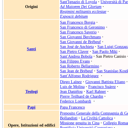
Sant'Ignazio di Loyola
·
Università di Par
Origini
Ad Maiorem Dei Gloriam
·
Regimini militantis ecclesiae
·
Exposcit debitum
San Francesco Borgia
·
San Francesco di Geronimo‎
·
San Francesco Saverio
·
San Giovanni Berchmans
·
San Giovanni de Brébeuf
·
San José de Anchieta
·
San Luigi Gonzag
Santi
San Pietro Claver
·
San Paolo Miki
·
Sant'Andrea Bobola
·
San Pietro Canisio
San Filippo Evans
·
San Roberto Bellarmino
·
San Jean de Brébeuf
·
San Stanislao Kost
Sant'Alfonso Rodriguez
·
Diego Laínez
·
Giovanni Battista Eliano
·
Luis de Molina
·
Francisco Suárez
·
Teologi
Jean Daniélou
·
Karl Rahner
·
Pierre Teilhard de Chardin
·
Federico Lombardi
·
Papi
Papa Francesco
Preposito Generale della Compagnia di G
Bollandisti
·
La Civiltà Cattolica
·
Missione gesuita in Cina
·
Collegio Roma
Opere, Istituzioni ed edifici
Pontificia Università Gregoriana
·