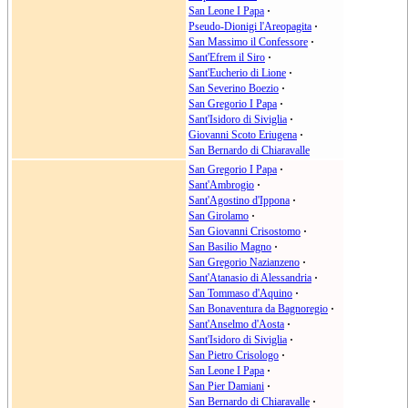
San Leone I Papa
·
Pseudo-Dionigi l'Areopagita
·
San Massimo il Confessore
·
Sant'Efrem il Siro
·
Sant'Eucherio di Lione
·
San Severino Boezio
·
San Gregorio I Papa
·
Sant'Isidoro di Siviglia
·
Giovanni Scoto Eriugena
·
San Bernardo di Chiaravalle
San Gregorio I Papa
·
Sant'Ambrogio
·
Sant'Agostino d'Ippona
·
San Girolamo
·
San Giovanni Crisostomo
·
San Basilio Magno
·
San Gregorio Nazianzeno
·
Sant'Atanasio di Alessandria
·
San Tommaso d'Aquino
·
San Bonaventura da Bagnoregio
·
Sant'Anselmo d'Aosta
·
Sant'Isidoro di Siviglia
·
San Pietro Crisologo
·
San Leone I Papa
·
San Pier Damiani
·
San Bernardo di Chiaravalle
·