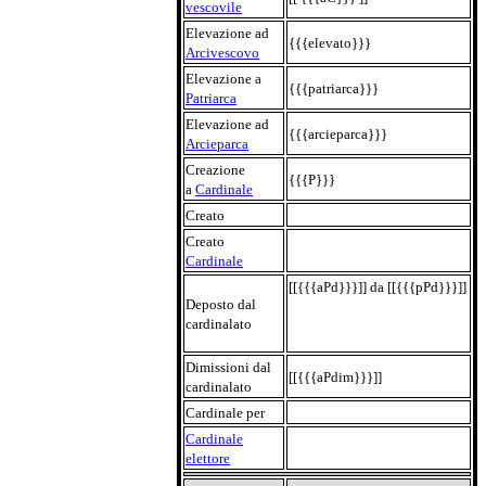
vescovile
Elevazione ad
{{{elevato}}}
Arcivescovo
Elevazione a
{{{patriarca}}}
Patriarca
Elevazione ad
{{{arcieparca}}}
Arcieparca
Creazione
{{{P}}}
a
Cardinale
Creato
Creato
Cardinale
[[{{{aPd}}}]] da [[{{{pPd}}}]]
Deposto dal
cardinalato
Dimissioni dal
[[{{{aPdim}}}]]
cardinalato
Cardinale per
Cardinale
elettore