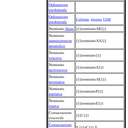
Ordinazione
presbiterale
Ordinazione
,
Colonia
giugno
1546
presbiterale
Nominato
Abate
{{{nominatoAB}}}
Nominato
amministratore
{{{nominatoAA}}}
apostolico
Nominato
{{{nominato}}}
vescovo
Nominato
{{{nominatoA}}}
arcivescovo
Nominato
{{{nominatoAE}}}
arcieparca
Nominato
{{{nominatoP}}}
patriarca
Nominato
{{{nominatoE}}}
eparca
Consacrazione
{{{C}}}
vescovile
Consacrazione
[[ {{{aC}}} ]]