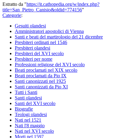
Estratto da "
https://it.cathopedia.org/w/index.php?
title=San_Pietro_Canisio&oldid=774156
"
Categorie
:
Gesuiti olandesi
Amministratori apostolici di Vienna
Santi e beati del martirologio del 21 dicembre
Presbiteri ordinati nel 1546
Presbiteri olandesi
Presbiteri del XVI secolo
Presbiteri per nome
Professioni religiose del XVI secolo
Beati proclamati nel XIX secolo
Beati proclamati da Pio IX
Santi canonizzati nel 1925
Santi canonizzati da Pio XI
Tutti i Santi
Santi olandesi
Santi del XVI secolo
Biografie
Teologi olandesi
Nati nel 1521
Nati l'8 maggio
Nati nel XVI secolo
Morti nel 1597