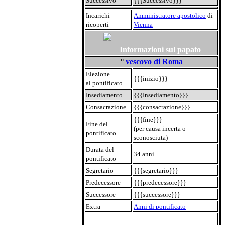
Successivo
{{{Successivo}}}
Incarichi
Amministratore apostolico
di
ricoperti
Vienna
Informazioni sul papato
°
vescovo di Roma
Elezione
{{{inizio}}}
al pontificato
Insediamento
{{{Insediamento}}}
Consacrazione
{{{consacrazione}}}
{{{fine}}}
Fine del
(per causa incerta o
pontificato
sconosciuta)
Durata del
34 anni
pontificato
Segretario
{{{segretario}}}
Predecessore
{{{predecessore}}}
Successore
{{{successore}}}
Extra
Anni di pontificato