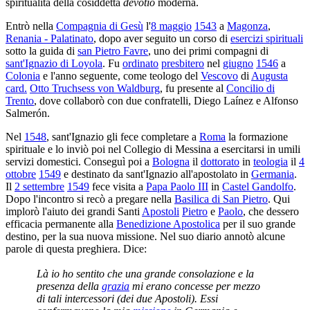
spiritualità della cosiddetta
devotio
moderna.
Entrò nella
Compagnia di Gesù
l'
8 maggio
1543
a
Magonza
,
Renania - Palatinato
, dopo aver seguito un corso di
esercizi spirituali
sotto la guida di
san Pietro Favre
, uno dei primi compagni di
sant'Ignazio di Loyola
. Fu
ordinato
presbitero
nel
giugno
1546
a
Colonia
e l'anno seguente, come teologo del
Vescovo
di
Augusta
card.
Otto Truchsess von Waldburg
, fu presente al
Concilio di
Trento
, dove collaborò con due confratelli, Diego Laínez e Alfonso
Salmerón.
Nel
1548
, sant'Ignazio gli fece completare a
Roma
la formazione
spirituale e lo inviò poi nel Collegio di Messina a esercitarsi in umili
servizi domestici. Conseguì poi a
Bologna
il
dottorato
in
teologia
il
4
ottobre
1549
e destinato da sant'Ignazio all'apostolato in
Germania
.
Il
2 settembre
1549
fece visita a
Papa Paolo III
in
Castel Gandolfo
.
Dopo l'incontro si recò a pregare nella
Basilica di San Pietro
. Qui
implorò l'aiuto dei grandi Santi
Apostoli
Pietro
e
Paolo
, che dessero
efficacia permanente alla
Benedizione Apostolica
per il suo grande
destino, per la sua nuova missione. Nel suo diario annotò alcune
parole di questa preghiera. Dice:
Là io ho sentito che una grande consolazione e la
presenza della
grazia
mi erano concesse per mezzo
di tali intercessori (dei due Apostoli). Essi