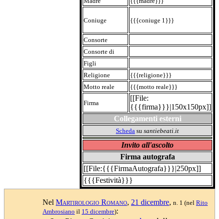
Madre
{{{madre}}}
Coniuge
{{{coniuge 1}}}
Consorte
Consorte di
Figli
Religione
{{{religione}}}
Motto reale
{{{motto reale}}}
[[File:
Firma
{{{firma}}}|150x150px]]
Collegamenti esterni
Scheda
su
santiebeati.it
Invito all'ascolto
Firma autografa
[[File:{{{FirmaAutografa}}}|250px]]
{{{Festività}}}
Nel
Martirologio Romano
,
21 dicembre
,
n. 1
(nel
Rito
:
Ambrosiano
il
15 dicembre
)