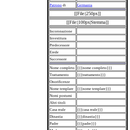
Patrono
di
Germania
[[File:|250px]]
[[File:|100px|Stemma]]
Incoronazione
Investitura
Predecessore
Erede
Successore
Nome completo
{{{nome completo}}}
Trattamento
{{{trattamento}}}
Onorificenze
Nome templare
{{{nome templare}}}
Nomi postumi
Altri titoli
Casa reale
{{{casa reale}}}
Dinastia
{{{dinastia}}}
Padre
{{{padre}}}