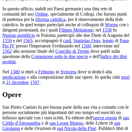
In questo ufficio, stabilì nei Paesi germanici una fitta rete di
comunità del suo
Ordine
, specialmente di Collegi, che furono punti
di partenza per la
riforma cattolica
, per il rinnovamento della fede
cattolica. In quel tempo partecipò anche al colloquio di
Worms
con i
dirigenti protestanti, tra i quali
Filippo Melantone
; nel
1558
fu
Nunzio pontificio
in Polonia; partecipò alle due Diete di Augusta del
1559
e del
1565
; accompagnò il
card.
Stanislao Osio
,
legato
di
Papa
Pio IV
presso l'Imperatore Ferdinando nel
1560
; intervenne nel
1562
alla sessione finale del
Concilio di Trento
dove parlò sulla
questione della
Comunione sotto le due specie
e dell'
Indice dei libri
proibiti
.
Nel
1580
si ritirò a
Friburgo
in
Svizzera
dove si dedicò alla
predicazione
e alla composizione delle sue opere. In quella città
morì
il
21 dicembre
1597
.
Opere
San Pietro Canisio fu per buona parte della sua vita a contatto con le
persone socialmente più importanti del suo tempo ed esercitò un
influsso speciale con i suoi scritti. Fu editore dell'
opera omnia
di
san
Cirillo d'Alessandria
e di
san Leone Magno
, delle
Lettere
di
san
Girolamo
e delle
Orazioni
di
san Nicola della Fluë
. Pubblicò libri di