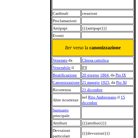
Cardinali
creazioni
Proclamazioni
Antipapi
{{{antipapi}}}
Eventi
Iter
verso la
canonizzazione
Venerato
da
Chiesa cattolica
Venerabile
il
[[]]
Beatificazione
20 giugno
1864
, da
Pio IX
Canonizzazione
21 maggio
1925
, da
Pio XI
Ricorrenza
21 dicembre
nel
Rito Ambrosiano
il
15
Altre ricorrenze
dicembre
Santuario
principale
Attributi
{{{attributi}}}
Devozioni
{{{devozioni}}}
particolari