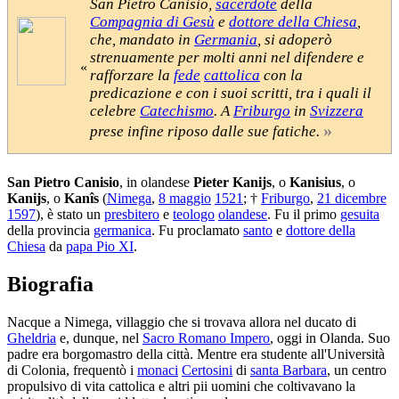
San Pietro Canisio,
sacerdote
della
Compagnia di Gesù
e
dottore della Chiesa
,
che, mandato in
Germania
, si adoperò
strenuamente per molti anni nel difendere e
«
rafforzare la
fede
cattolica
con la
predicazione e con i suoi scritti, tra i quali il
celebre
Catechismo
. A
Friburgo
in
Svizzera
»
prese infine riposo dalle sue fatiche.
San Pietro Canisio
, in olandese
Pieter Kanijs
, o
Kanisius
, o
Kanijs
, o
Kanîs
(
Nimega
,
8 maggio
1521
; †
Friburgo
,
21 dicembre
1597
), è stato un
presbitero
e
teologo
olandese
. Fu il primo
gesuita
della provincia
germanica
. Fu proclamato
santo
e
dottore della
Chiesa
da
papa Pio XI
.
Biografia
Nacque a Nimega, villaggio che si trovava allora nel ducato di
Gheldria
e, dunque, nel
Sacro Romano Impero
, oggi in Olanda. Suo
padre era borgomastro della città. Mentre era studente all'Università
di Colonia, frequentò i
monaci
Certosini
di
santa Barbara
, un centro
propulsivo di vita cattolica e altri pii uomini che coltivavano la