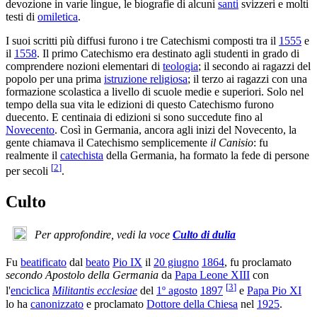
devozione in varie lingue, le biografie di alcuni
santi
svizzeri e molti
testi di
omiletica
.
I suoi scritti più diffusi furono i tre Catechismi composti tra il
1555
e
il
1558
. Il primo Catechismo era destinato agli studenti in grado di
comprendere nozioni elementari di
teologia
; il secondo ai ragazzi del
popolo per una prima
istruzione religiosa
; il terzo ai ragazzi con una
formazione scolastica a livello di scuole medie e superiori. Solo nel
tempo della sua vita le edizioni di questo Catechismo furono
duecento. E centinaia di edizioni si sono succedute fino al
Novecento
. Così in Germania, ancora agli inizi del Novecento, la
gente chiamava il Catechismo semplicemente
il Canisio
: fu
realmente il
catechista
della Germania, ha formato la fede di persone
[
2
]
per secoli
.
Culto
Per approfondire, vedi la voce
Culto di dulia
Fu
beatificato
dal
beato
Pio IX
il
20 giugno
1864
, fu proclamato
secondo Apostolo della Germania
da
Papa Leone XIII
con
[
3
]
l'
enciclica
Militantis ecclesiae
del
1º agosto
1897
e
Papa Pio XI
lo ha
canonizzato
e proclamato
Dottore della Chiesa
nel
1925
.