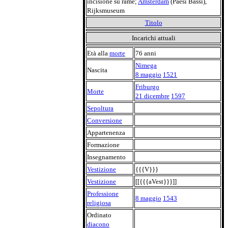
incisione su rame;
Amsterdam
(Paesi Bassi),
Rijksmuseum
Titolo
Incarichi attuali
Età alla
morte
76 anni
Nimega
Nascita
8 maggio
1521
Friburgo
Morte
21 dicembre
1597
Sepoltura
Conversione
Appartenenza
Formazione
Insegnamento
Vestizione
{{{V}}}
Vestizione
[[{{{aVest}}}]]
Professione
8 maggio
1543
religiosa
Ordinato
diacono