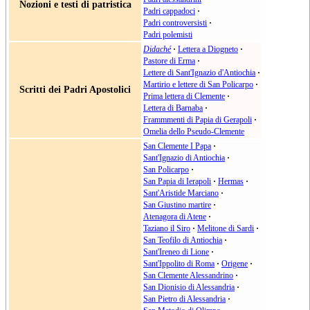
Nozioni e testi di patristica
Padri cappadoci
·
Padri controversisti
·
Padri polemisti
Didaché
·
Lettera a Diogneto
·
Pastore di Erma
·
Lettere di Sant'Ignazio d'Antiochia
·
Martirio e lettere di San Policarpo
·
Scritti dei Padri Apostolici
Prima lettera di Clemente
·
Lettera di Barnaba
·
Frammmenti di Papia di Gerapoli
·
Omelia dello Pseudo-Clemente
San Clemente I Papa
·
Sant'Ignazio di Antiochia
·
San Policarpo
·
San Papia di Ierapoli
·
Hermas
·
Sant'Aristide Marciano
·
San Giustino martire
·
Atenagora di Atene
·
Taziano il Siro
·
Melitone di Sardi
·
San Teofilo di Antiochia
·
Sant'Ireneo di Lione
·
Sant'Ippolito di Roma
·
Origene
·
San Clemente Alessandrino
·
San Dionisio di Alessandria
·
San Pietro di Alessandria
·