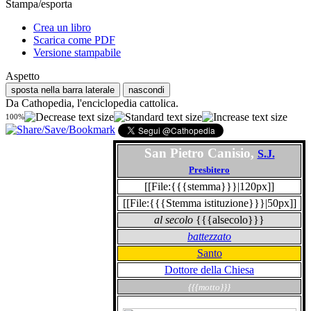
Stampa/esporta
Crea un libro
Scarica come PDF
Versione stampabile
Aspetto
sposta nella barra laterale
nascondi
Da Cathopedia, l'enciclopedia cattolica.
100%
San Pietro Canisio,
S.J.
Presbitero
[[File:{{{stemma}}}|120px]]
[[File:{{{Stemma istituzione}}}|50px]]
al secolo
{{{alsecolo}}}
battezzato
Santo
Dottore della Chiesa
{{{motto}}}