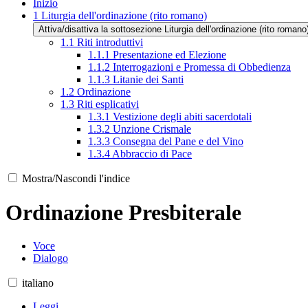
Inizio
1
Liturgia dell'ordinazione (rito romano)
Attiva/disattiva la sottosezione Liturgia dell'ordinazione (rito romano
1.1
Riti introduttivi
1.1.1
Presentazione ed Elezione
1.1.2
Interrogazioni e Promessa di Obbedienza
1.1.3
Litanie dei Santi
1.2
Ordinazione
1.3
Riti esplicativi
1.3.1
Vestizione degli abiti sacerdotali
1.3.2
Unzione Crismale
1.3.3
Consegna del Pane e del Vino
1.3.4
Abbraccio di Pace
Mostra/Nascondi l'indice
Ordinazione Presbiterale
Voce
Dialogo
italiano
Leggi