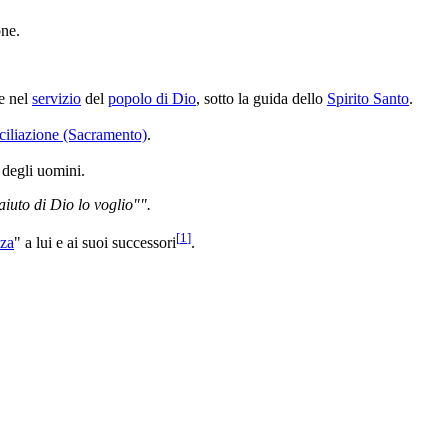
ne.
 e nel
servizio
del
popolo di Dio
, sotto la guida dello
Spirito Santo
.
ciliazione (Sacramento)
.
degli uomini.
'aiuto di Dio lo voglio"".
[
1
]
za
" a lui e ai suoi successori
.