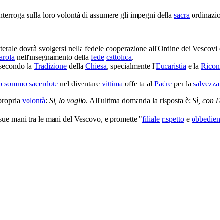
interroga sulla loro volontà di assumere gli impegni della
sacra
ordinazio
erale dovrà svolgersi nella fedele cooperazione all'Ordine dei Vescovi
arola
nell'insegnamento della
fede
cattolica
.
secondo la
Tradizione
della
Chiesa
, specialmente l'
Eucaristia
e la
Ricon
o
sommo sacerdote
nel diventare
vittima
offerta al
Padre
per la
salvezza
 propria
volontà
:
Si, lo voglio
. All'ultima domanda la risposta è:
Sì, con l
ue mani tra le mani del Vescovo, e promette "
filiale
rispetto
e
obbedien