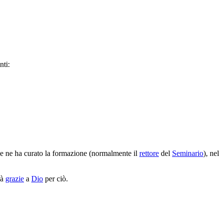
nti:
he ne ha curato la formazione (normalmente il
rettore
del
Seminario
), ne
dà
grazie
a
Dio
per ciò.