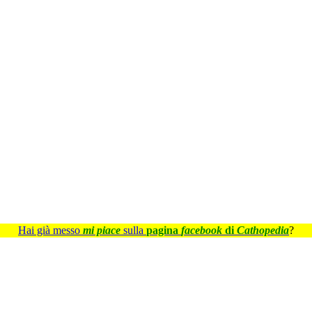
Hai già messo
mi piace
sulla
pagina
facebook
di
Cathopedia
?