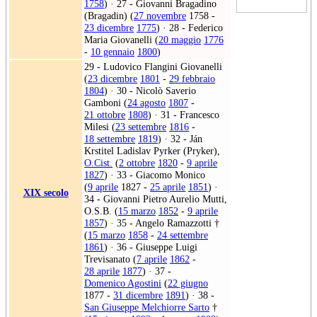
1758
) · 27 - Giovanni Bragadino
(Bragadin) (
27 novembre
1758 -
23 dicembre
1775
) · 28 - Federico
Maria Giovanelli (
20 maggio
1776
-
10 gennaio
1800
)
29 - Ludovico Flangini Giovanelli
(
23 dicembre
1801
-
29 febbraio
1804
) · 30 - Nicolò Saverio
Gamboni (
24 agosto
1807
-
21 ottobre
1808
) · 31 - Francesco
Milesi (
23 settembre
1816
-
18 settembre
1819
) · 32 - Ján
Krstitel Ladislav Pyrker (Pryker),
O.Cist.
(
2 ottobre
1820
-
9 aprile
1827
) · 33 - Giacomo Monico
(
9 aprile
1827 -
25 aprile
1851
) ·
XIX secolo
34 - Giovanni Pietro Aurelio Mutti,
O.S.B. (
15 marzo
1852
-
9 aprile
1857
) · 35 - Angelo Ramazzotti †
(
15 marzo
1858
-
24 settembre
1861
) · 36 - Giuseppe Luigi
Trevisanato (
7 aprile
1862
-
28 aprile
1877
) · 37 -
Domenico Agostini
(
22 giugno
1877 -
31 dicembre
1891
) · 38 -
San Giuseppe Melchiorre Sarto
†