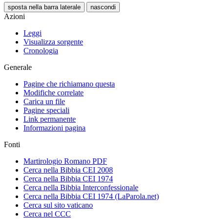
sposta nella barra laterale
nascondi
Azioni
Leggi
Visualizza sorgente
Cronologia
Generale
Pagine che richiamano questa
Modifiche correlate
Carica un file
Pagine speciali
Link permanente
Informazioni pagina
Fonti
Martirologio Romano PDF
Cerca nella Bibbia CEI 2008
Cerca nella Bibbia CEI 1974
Cerca nella Bibbia Interconfessionale
Cerca nella Bibbia CEI 1974 (LaParola.net)
Cerca sul sito vaticano
Cerca nel CCC