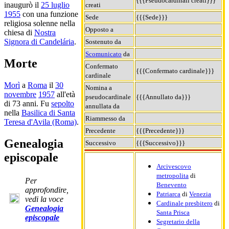
{{{Pseudocardinali creati}}}
inaugurò il
25 luglio
creati
1955
con una funzione
Sede
{{{Sede}}}
religiosa solenne nella
Opposto a
chiesa di
Nostra
Signora di Candelária
.
Sostenuto da
Scomunicato
da
Morte
Confermato
{{{Confermato cardinale}}}
cardinale
Morì
a
Roma
il
30
Nomina a
novembre
1957
all'età
pseudocardinale
{{{Annullato da}}}
di 73 anni. Fu
sepolto
annullata da
nella
Basilica di Santa
Riammesso da
Teresa d'Avila (Roma)
.
Precedente
{{{Precedente}}}
Genealogia
Successivo
{{{Successivo}}}
episcopale
Arcivescovo
metropolita
di
Per
Benevento
approfondire,
Patriarca
di
Venezia
vedi la voce
Cardinale presbitero
di
Genealogia
Santa Prisca
episcopale
Segretario della