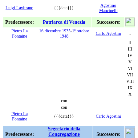
Agostino
Luigi Lavitrano
{{{data}}}
Mancinelli
Predecessore:
Patriarca di Venezia
Successore:
Pietro La
16 dicembre
1935
-
1º ottobre
Carlo Agostini
I
Fontaine
1948
II
III
IV
V
VI
VII
VIII
IX
X
con
con
Pietro La
{{{data}}}
Carlo Agostini
Fontaine
Segretario della
Predecessore:
Congregazione
Successore: