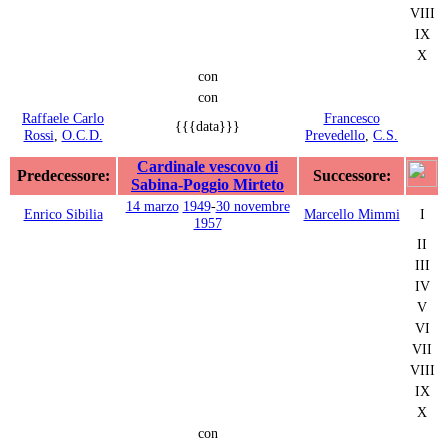
VIII
IX
X
con
con
Raffaele Carlo
Francesco
{{{data}}}
Rossi
,
O.C.D.
Prevedello
,
C.S.
Cardinale vescovo di
Predecessore:
Successore:
Sabina-Poggio Mirteto
14 marzo
1949
-
30 novembre
Enrico Sibilia
Marcello Mimmi
I
1957
II
III
IV
V
VI
VII
VIII
IX
X
con