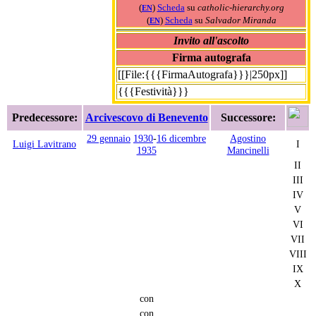
(
)
Scheda
su
catholic-hierarchy.org
EN
(
)
Scheda
su
Salvador Miranda
EN
Invito all'ascolto
Firma autografa
[[File:{{{FirmaAutografa}}}|250px]]
{{{Festività}}}
Predecessore:
Arcivescovo di Benevento
Successore:
29 gennaio
1930
-
16 dicembre
Agostino
Luigi Lavitrano
I
1935
Mancinelli
II
III
IV
V
VI
VII
VIII
IX
X
con
con