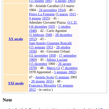
(
15 giugno
1893
-
4 agosto
1903
)
39 - Aristide Cavallari (13 marto
1904 -
24 novembre
1914
) · 40 -
Pietro La Fontaine
(
5 marzo
1915
-
9 giugno
1935
) · 41 -
Adeodato Giovanni Piazza
,
O.C.D.
(
16 dicembre
1935
-
1 ottobre
1948
) · 42 - Carlo Agostini
(
5 febbraio
1949
-
28 dicembre
XX secolo
1952
) · 43 -
Sant'Angelo Giuseppe Roncalli
(
15 gennaio
1953
-
28 ottobre
1958
) · 44 - Giovanni Urbani
(
11 novembre
1958
-
17 settembre
1969
) · 45 -
Albino Luciani
(
15 dicembre
1969 -
26 agosto
1978
) · 46 -
Marco Cé
(
7 dicembre
1978 Appointed -
5 gennaio
2002
)
47 -
Angelo Scola
(
5 gennaio
2002
-
28 giugno
2011
) · 48 -
XXI secolo
Francesco Moraglia
(
31 gennaio
2012
- in carica )
Note