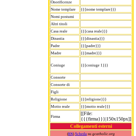
Onorificenze
Nome templare
{{{nome templare}}}
Nomi postumi
Altri titoli
Casa reale
{{{casa reale}}}
Dinastia
{{{dinastia}}}
Padre
{{{padre}}}
Madre
{{{madre}}}
Coniuge
{{{coniuge 1}}}
Consorte
Consorte di
Figli
Religione
{{{religione}}}
Motto reale
{{{motto reale}}}
[[File:
Firma
{{{firma}}}|150x150px]]
Collegamenti esterni
(
)
Scheda
su
gcatholic.org
EN