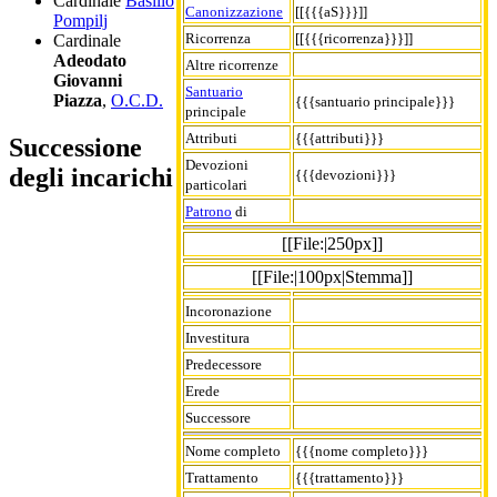
Cardinale
Basilio
Canonizzazione
[[{{{aS}}}]]
Pompilj
Ricorrenza
[[{{{ricorrenza}}}]]
Cardinale
Adeodato
Altre ricorrenze
Giovanni
Santuario
Piazza
,
O.C.D.
{{{santuario principale}}}
principale
Attributi
{{{attributi}}}
Successione
Devozioni
degli incarichi
{{{devozioni}}}
particolari
Patrono
di
[[File:|250px]]
[[File:|100px|Stemma]]
Incoronazione
Investitura
Predecessore
Erede
Successore
Nome completo
{{{nome completo}}}
Trattamento
{{{trattamento}}}