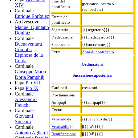
Fine del
(per causa incerta o
XIV
pontificato
sconosciuta)
Cardinale
Enrique Enríquez
Durata del
Arcivescovo
pontificato
Manuel Quintano
Segretario
{{{segretario}}}
Bonifaz
Predecessore
{{{predecessore}}}
Cardinale
Buenaventura
Successore
{{{successore}}}
Córdoba
Extra
Anni di pontificato
Espinosa de la
Cerda
Ordinazioni
Cardinale
e
Giuseppe Maria
Successione apostolica
Doria Pamphilj
Papa
Pio VIII
Cardinali
creazioni
Papa
Pio IX
Cardinale
Proclamazioni
Alessandro
Antipapi
{{{antipapi}}}
Franchi
Eventi
Cardinale
Giovanni
Venerato
da
{{{venerato da}}}
Simeoni
Venerabile
il
[[{{{aV}}}]]
Cardinale
Antonio Agliardi
Beatificazione
[[{{{aB}}}]]