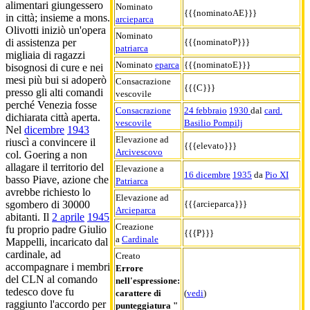
alimentari giungessero
Nominato
{{{nominatoAE}}}
in città; insieme a mons.
arcieparca
Olivotti iniziò un'opera
Nominato
{{{nominatoP}}}
di assistenza per
patriarca
migliaia di ragazzi
Nominato
eparca
{{{nominatoE}}}
bisognosi di cure e nei
mesi più bui si adoperò
Consacrazione
{{{C}}}
presso gli alti comandi
vescovile
perché Venezia fosse
Consacrazione
24 febbraio
1930
dal
card.
dichiarata città aperta.
vescovile
Basilio Pompilj
Nel
dicembre
1943
Elevazione ad
riuscì a convincere il
{{{elevato}}}
Arcivescovo
col. Goering a non
allagare il territorio del
Elevazione a
16 dicembre
1935
da
Pio XI
basso Piave, azione che
Patriarca
avrebbe richiesto lo
Elevazione ad
{{{arcieparca}}}
sgombero di 30000
Arcieparca
abitanti. Il
2 aprile
1945
Creazione
fu proprio padre Giulio
{{{P}}}
a
Cardinale
Mappelli, incaricato dal
cardinale, ad
Creato
accompagnare i membri
Errore
del CLN al comando
nell'espressione:
tedesco dove fu
carattere di
(
vedi
)
raggiunto l'accordo per
punteggiatura "