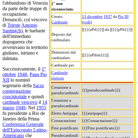
l'abbandono di Venezia
{" non
da parte delle truppe di
riconosciuto.
occupazione.
Creato
13 dicembre
1937
da
Pio XI
Denunciò, col vescovo
Cardinale
(
vedi
)
di
Trieste
Antonio
[[{{{aPd}}}]] da [[{{{pPd}}}]]
Santin
(
ch
), le barbarie
Deposto dal
dell'immediato
cardinalato
dopoguerra che
avvenivano in territorio
Dimissioni dal
giuliano, istriano e
[[{{{aPdim}}}]]
cardinalato
dalmata.
Cardinale per
Successivamente, il
1º
Cardinale
ottobre
1948
,
Papa Pio
elettore
XII
lo nominò
segretario della
Sacra
Creazione a
{{{pseudocardinale}}}
congregazione
pseudocardinale
concistoriale
e quindi
Creazione a
cardinale vescovo
il
14
pseudocardinale
marzo
1949
. Nel
1955
fu presidente a Rio de
Eletto Antipapa
{{{antipapa}}}
Janeiro della Prima
Consacrazione
{{{Consacrazione}}}
Conferenza Generale
Fine pontificato
{{{Fine pontificato}}}
dell'Episcopato Latino-
Americano
che
Pseudocardinali