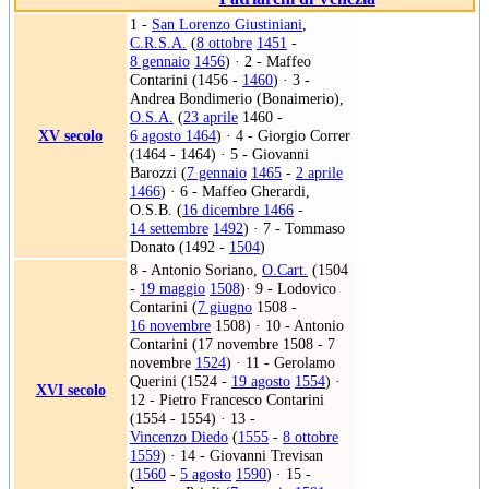
1 -
San Lorenzo Giustiniani
,
C.R.S.A.
(
8 ottobre
1451
-
8 gennaio
1456
) · 2 - Maffeo
Contarini (1456 -
1460
) · 3 -
Andrea Bondimerio (Bonaimerio),
O.S.A.
(
23 aprile
1460 -
XV secolo
6 agosto 1464
) · 4 - Giorgio Correr
(1464 - 1464) · 5 - Giovanni
Barozzi (
7 gennaio
1465
-
2 aprile
1466
) · 6 - Maffeo Gherardi,
O.S.B. (
16 dicembre 1466
-
14 settembre
1492
) · 7 - Tommaso
Donato (1492 -
1504
)
8 - Antonio Soriano,
O.Cart.
(1504
-
19 maggio
1508
)· 9 - Lodovico
Contarini (
7 giugno
1508 -
16 novembre
1508) · 10 - Antonio
Contarini (17 novembre 1508 - 7
novembre
1524
) · 11 - Gerolamo
Querini (1524 -
19 agosto
1554
) ·
XVI secolo
12 - Pietro Francesco Contarini
(1554 - 1554) · 13 -
Vincenzo Diedo
(
1555
-
8 ottobre
1559
) · 14 - Giovanni Trevisan
(
1560
-
5 agosto
1590
) · 15 -