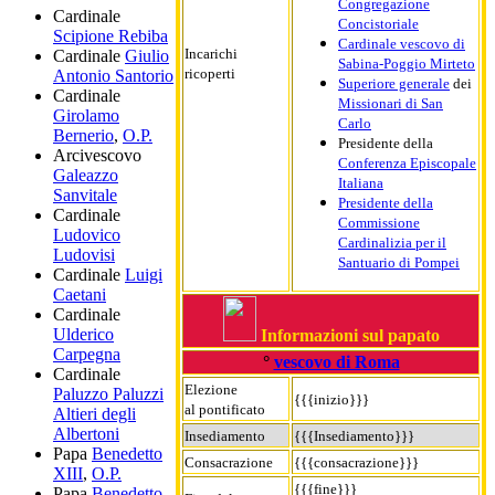
Congregazione
Cardinale
Concistoriale
Scipione Rebiba
Cardinale vescovo di
Incarichi
Cardinale
Giulio
Sabina-Poggio Mirteto
ricoperti
Antonio Santorio
Superiore generale
dei
Cardinale
Missionari di San
Girolamo
Carlo
Bernerio
,
O.P.
Presidente della
Arcivescovo
Conferenza Episcopale
Galeazzo
Italiana
Sanvitale
Presidente della
Cardinale
Commissione
Ludovico
Cardinalizia per il
Ludovisi
Santuario di Pompei
Cardinale
Luigi
Caetani
Cardinale
Ulderico
Informazioni sul papato
Carpegna
°
vescovo di Roma
Cardinale
Elezione
Paluzzo Paluzzi
{{{inizio}}}
al pontificato
Altieri degli
Albertoni
Insediamento
{{{Insediamento}}}
Papa
Benedetto
Consacrazione
{{{consacrazione}}}
XIII
,
O.P.
{{{fine}}}
Papa
Benedetto