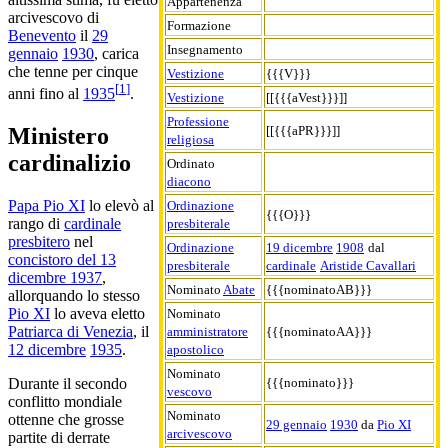
Appartenenza
arcivescovo di
Formazione
Benevento
il
29
Insegnamento
gennaio
1930
, carica
che tenne per cinque
Vestizione
{{{V}}}
[
1
]
anni fino al
1935
.
Vestizione
[[{{{aVest}}}]]
Professione
[[{{{aPR}}}]]
Ministero
religiosa
cardinalizio
Ordinato
diacono
Papa Pio XI
lo elevò al
Ordinazione
{{{O}}}
rango di
cardinale
presbiterale
presbitero
nel
Ordinazione
19 dicembre
1908
dal
concistoro del 13
presbiterale
cardinale
Aristide Cavallari
dicembre 1937
,
Nominato
Abate
{{{nominatoAB}}}
allorquando lo stesso
Pio XI
lo aveva eletto
Nominato
Patriarca di Venezia
, il
amministratore
{{{nominatoAA}}}
12 dicembre
1935
.
apostolico
Nominato
{{{nominato}}}
Durante il secondo
vescovo
conflitto mondiale
Nominato
ottenne che grosse
29 gennaio
1930
da
Pio XI
arcivescovo
partite di derrate