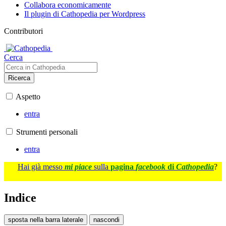
Collabora economicamente
Il plugin di Cathopedia per Wordpress
Contributori
Cerca
Ricerca
Aspetto
entra
Strumenti personali
entra
Hai già messo
mi piace
sulla
pagina
facebook
di
Cathopedia
?
Indice
sposta nella barra laterale
nascondi