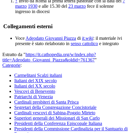
↑
Inviò da Roma la prima lettera pastorale con la data del
7
marzo
1930
e alle 15.30 del
23 marzo
fece il solenne
ingresso in diocesi
Collegamenti esterni
Voce
Adeodato Giovanni Piazza
di
it.wiki
: il materiale ivi
presente è stato rielaborato in
senso cattolico
e integrato
Estratto da "
https://it.cathopedia.org/w/index.php?
title=Adeodato_Giovanni_Piazza&oldid=761367
"
Categorie
:
Carmelitani Scalzi italiani
Italiani del XIX secolo
Italiani del XX secolo
Vescovi di Benevento
Patriarchi di Venezia
Cardinali presbiteri di Santa Prisca
Segretari della Congregazione Concistoriale
Cardinali vescovi di Sabina-Poggio Mirteto
Superiori generali dei Missionari di San Carlo
Presidenti della Conferenza Episcopale Italiana
Presidenti della Commissione Cardinalizia per il Santuario di