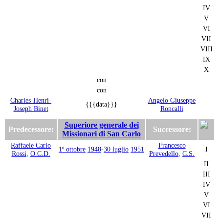
IV
V
VI
VII
VIII
IX
X
con
con
Charles-Henri-
Angelo Giuseppe
{{{data}}}
Joseph Binet
Roncalli
Superiore generale dei
Predecessore:
Successore:
Missionari di San Carlo
Raffaele Carlo
Francesco
1º ottobre
1948
-
30 luglio
1951
I
Rossi
,
O.C.D.
Prevedello
,
C.S.
II
III
IV
V
VI
VII