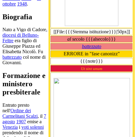
ottobre
1948
.
Biografia
Nato a Vigo di Cadore,
[[File:{{{Stemma istituzione}}}|50px]]
diocesi di Belluno-
al secolo
{{{alsecolo}}}
Feltre
era figlio di
Giuseppe Piazza ed
battezzato
Elisabetta Nicolò. Fu
ERRORE in "fase canonizz"
battezzato
col nome di
{{{note}}}
Giovanni.
Ut sint unum
Formazione e
ministero
presbiterale
Entrato presto
nell'
Ordine dei
Carmelitani Scalzi
, il
7
agosto
1907
emise a
Venezia
i
voti solenni
prendendo il nome di