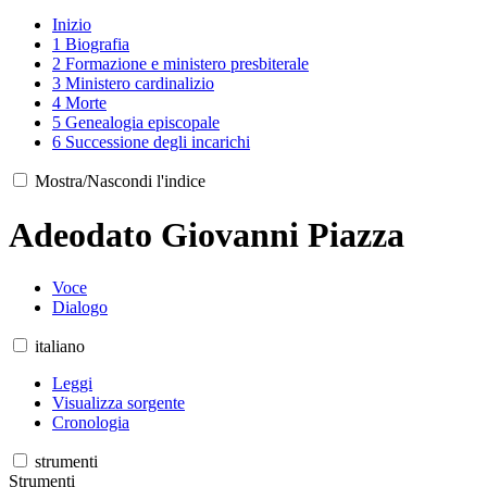
Inizio
1
Biografia
2
Formazione e ministero presbiterale
3
Ministero cardinalizio
4
Morte
5
Genealogia episcopale
6
Successione degli incarichi
Mostra/Nascondi l'indice
Adeodato Giovanni Piazza
Voce
Dialogo
italiano
Leggi
Visualizza sorgente
Cronologia
strumenti
Strumenti