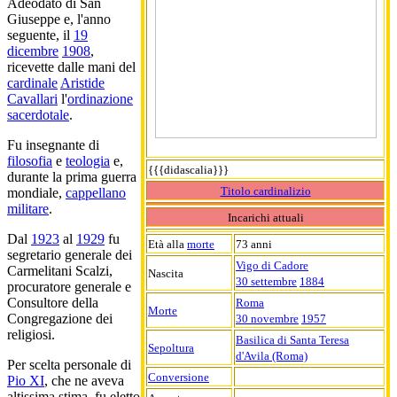
Adeodato di San
Giuseppe e, l'anno
seguente, il
19
dicembre
1908
,
ricevette dalle mani del
cardinale
Aristide
Cavallari
l'
ordinazione
sacerdotale
.
Fu insegnante di
filosofia
e
teologia
e,
{{{didascalia}}}
durante la prima guerra
Titolo cardinalizio
mondiale,
cappellano
militare
.
Incarichi attuali
Dal
1923
al
1929
fu
Età alla
morte
73 anni
segretario generale dei
Vigo di Cadore
Carmelitani Scalzi,
Nascita
30 settembre
1884
procuratore generale e
Consultore della
Roma
Morte
Congregazione dei
30 novembre
1957
religiosi.
Basilica di Santa Teresa
Sepoltura
d'Avila (Roma)
Per scelta personale di
Conversione
Pio XI
, che ne aveva
altissima stima, fu eletto