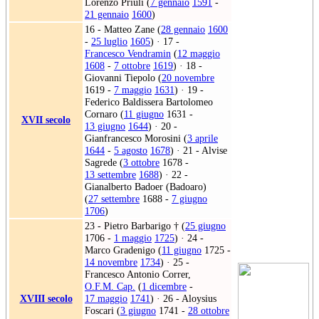
Lorenzo Priuli (
7 gennaio
1591
-
21 gennaio
1600
)
16 - Matteo Zane (
28 gennaio
1600
-
25 luglio
1605
) · 17 -
Francesco Vendramin
(
12 maggio
1608
-
7 ottobre
1619
) · 18 -
Giovanni Tiepolo (
20 novembre
1619 -
7 maggio
1631
) · 19 -
Federico Baldissera Bartolomeo
Cornaro (
11 giugno
1631 -
XVII secolo
13 giugno
1644
) · 20 -
Gianfrancesco Morosini (
3 aprile
1644
-
5 agosto
1678
) · 21 - Alvise
Sagrede (
3 ottobre
1678 -
13 settembre
1688
) · 22 -
Gianalberto Badoer (Badoaro)
(
27 settembre
1688 -
7 giugno
1706
)
23 - Pietro Barbarigo † (
25 giugno
1706 -
1 maggio
1725
) · 24 -
Marco Gradenigo (
11 giugno
1725 -
14 novembre
1734
) · 25 -
Francesco Antonio Correr,
O.F.M. Cap.
(
1 dicembre
-
XVIII secolo
17 maggio
1741
) · 26 - Aloysius
Foscari (
3 giugno
1741 -
28 ottobre