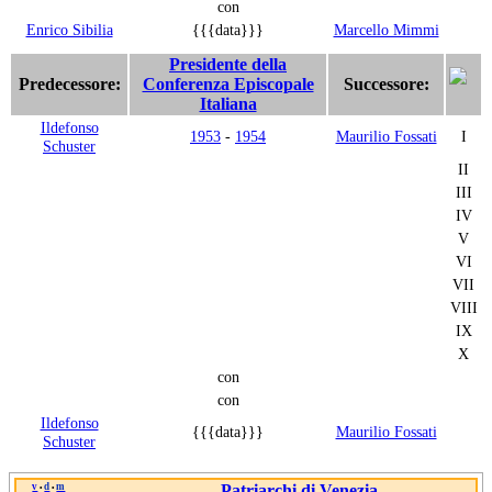
con
Enrico Sibilia
{{{data}}}
Marcello Mimmi
Presidente della
Predecessore:
Conferenza Episcopale
Successore:
Italiana
Ildefonso
1953
-
1954
Maurilio Fossati
I
Schuster
II
III
IV
V
VI
VII
VIII
IX
X
con
con
Ildefonso
{{{data}}}
Maurilio Fossati
Schuster
v
d
m
Patriarchi di Venezia
•
•