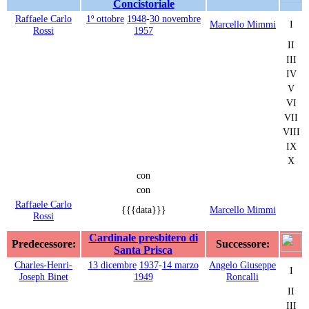
Concistoriale
Raffaele Carlo
1º ottobre
1948
-
30 novembre
Marcello Mimmi
I
Rossi
1957
II
III
IV
V
VI
VII
VIII
IX
X
con
con
Raffaele Carlo
{{{data}}}
Marcello Mimmi
Rossi
Cardinale presbitero di
Predecessore:
Successore:
Santa Prisca
Charles-Henri-
13 dicembre
1937
-
14 marzo
Angelo Giuseppe
I
Joseph Binet
1949
Roncalli
II
III