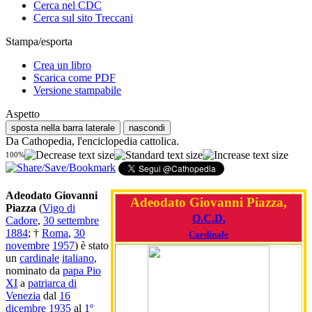
Cerca nel CDC
Cerca sul sito Treccani
Stampa/esporta
Crea un libro
Scarica come PDF
Versione stampabile
Aspetto
sposta nella barra laterale
nascondi
Da Cathopedia, l'enciclopedia cattolica.
100%
Adeodato Giovanni
Adeodato Giovanni Piazza,
Piazza
(
Vigo di
O.C.D.
Cadore
,
30 settembre
1884
; †
Roma
,
30
Cardinale
novembre
1957
) è stato
un
cardinale
italiano
,
nominato da
papa Pio
XI
a
patriarca di
Venezia
dal
16
dicembre
1935
al
1º