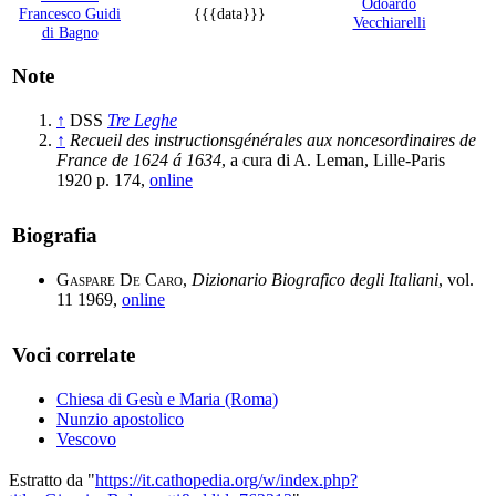
Odoardo
Francesco Guidi
{{{data}}}
Vecchiarelli
di Bagno
Note
↑
DSS
Tre Leghe
↑
Recueil des instructionsgénérales aux noncesordinaires de
France de 1624 á 1634
, a cura di A. Leman, Lille-Paris
1920 p. 174,
online
Biografia
Gaspare De Caro
,
Dizionario Biografico degli Italiani
, vol.
11 1969,
online
Voci correlate
Chiesa di Gesù e Maria (Roma)
Nunzio apostolico
Vescovo
Estratto da "
https://it.cathopedia.org/w/index.php?