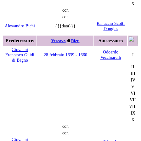
X
con
con
Ranuccio Scotti
Alessandro Bichi
{{{data}}}
Douglas
Predecessore:
Successore:
Vescovo
di
Rieti
Giovanni
Odoardo
Francesco Guidi
28 febbraio
1639
-
1660
I
Vecchiarelli
di Bagno
II
III
IV
V
VI
VII
VIII
IX
X
con
con
Giovanni