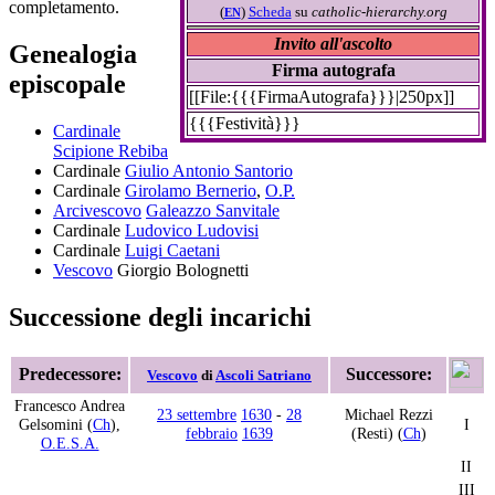
completamento.
(
)
Scheda
su
catholic-hierarchy.org
EN
Invito all'ascolto
Genealogia
Firma autografa
episcopale
[[File:{{{FirmaAutografa}}}|250px]]
{{{Festività}}}
Cardinale
Scipione Rebiba
Cardinale
Giulio Antonio Santorio
Cardinale
Girolamo Bernerio
,
O.P.
Arcivescovo
Galeazzo Sanvitale
Cardinale
Ludovico Ludovisi
Cardinale
Luigi Caetani
Vescovo
Giorgio Bolognetti
Successione degli incarichi
Predecessore:
Successore:
Vescovo
di
Ascoli Satriano
Francesco Andrea
23 settembre
1630
-
28
Michael Rezzi
Gelsomini (
Ch
),
I
febbraio
1639
(Resti) (
Ch
)
O.E.S.A.
II
III