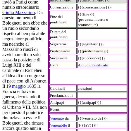
Insediamento
{{{Insediamento}}}
inviò a Parigi come
nunzio straordinario
Consacrazione
{{{consacrazione}}}
Giulio Mazzarino
. Da
{{{fine}}}
Fine del
questo momento il
(per causa incerta o
pontificato
Bolognetti non ebbe che
sconosciuta)
un ruolo secondario
Durata del
rispetto al ben più abile
pontificato
negoziatore pontificio;
ma neanche al
Segretario
{{{segretario}}}
Mazzarino riuscì di
Predecessore
{{{predecessore}}}
avvicinare di un solo
Successore
{{{successore}}}
passo la posizione di
Luigi XIII e del
Extra
Anni di pontificato
cardinale di Richelieu
all'idea di un congresso
di pace con gli Asburgo.
Il
19 maggio
1635
la
Cardinali
creazioni
Francia entrava in
Proclamazioni
guerra, decretando il
fallimento della politica
Antipapi
{{{antipapi}}}
di Urbano VIII. Ma non
Eventi
per questo il pontefice
rinunziava a essa e il
Venerato
da
{{{venerato da}}}
Bolognetti, che rimase
Venerabile
il
[[{{{aV}}}]]
ancora quattro anni a