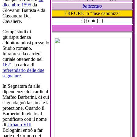
dicembre
1595
da
battezzato
Giovanni Battista e da
ERRORE in "fase canonizz"
Cassandra Del
{{{note}}}
Cavaliere.
'
Compì studi di
giurisprudenza
addottorandosi presso lo
Studio romano.
Intraprese la carriera
curiale ottenendo nel
1621
la carica di
referendario delle due
segnature
.
In Segnatura fu alle
dipendenze del cardinal
Maffeo Barberini, di cui
si guadagnò la stima e la
protezione. Quando il
Barberini fu eletto al
pontificato con il nome
di
Urbano VIII
Bolognini entrò a far
parte del gruppo dei