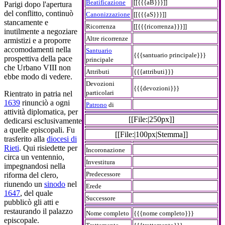
Beatificazione
[[{{{aB}}}]]
Parigi dopo l'apertura
del conflitto, continuò
Canonizzazione
[[{{{aS}}}]]
stancamente e
Ricorrenza
[[{{{ricorrenza}}}]]
inutilmente a negoziare
Altre ricorrenze
armistizi e a proporre
accomodamenti nella
Santuario
{{{santuario principale}}}
prospettiva della pace
principale
che Urbano VIII non
Attributi
{{{attributi}}}
ebbe modo di vedere.
Devozioni
{{{devozioni}}}
particolari
Rientrato in patria nel
1639
rinunciò a ogni
Patrono
di
attività diplomatica, per
[[File:|250px]]
dedicarsi esclusivamente
a quelle episcopali. Fu
[[File:|100px|Stemma]]
trasferito alla
diocesi di
Rieti
. Qui risiedette per
Incoronazione
circa un ventennio,
Investitura
impegnandosi nella
Predecessore
riforma del clero,
riunendo un
sinodo
nel
Erede
1647
, del quale
Successore
pubblicò gli atti e
restaurando il palazzo
Nome completo
{{{nome completo}}}
episcopale.