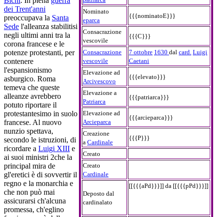
Bichi
. In piena
guerra
dei Trent'anni
Nominato
{{{nominatoE}}}
preoccupava la
Santa
eparca
Sede
l'alleanza stabilitisi
Consacrazione
negli ultimi anni tra la
{{{C}}}
vescovile
corona francese e le
Consacrazione
7 ottobre
1630
dal
card.
Luigi
potenze protestanti, per
vescovile
Caetani
contenere
l'espansionismo
Elevazione ad
{{{elevato}}}
asburgico. Roma
Arcivescovo
temeva che queste
Elevazione a
alleanze avrebbero
{{{patriarca}}}
Patriarca
potuto riportare il
Elevazione ad
protestantesimo in suolo
{{{arcieparca}}}
Arcieparca
francese. Al nuovo
nunzio spettava,
Creazione
{{{P}}}
secondo le istruzioni, di
a
Cardinale
ricordare a
Luigi XIII
e
Creato
ai suoi ministri 2che la
Creato
principal mira de
Cardinale
gl'eretici è di sovvertir il
regno e la monarchia e
[[{{{aPd}}}]] da [[{{{pPd}}}]]
che non può mai
Deposto dal
assicurarsi ch'alcuna
cardinalato
promessa, ch'eglino