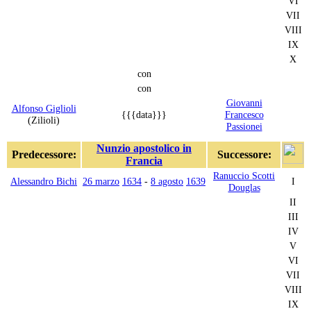
VI
VII
VIII
IX
X
con
con
Giovanni
Alfonso Giglioli
{{{data}}}
Francesco
(Zilioli)
Passionei
Nunzio apostolico in
Predecessore:
Successore:
Francia
Ranuccio Scotti
Alessandro Bichi
26 marzo
1634
-
8 agosto
1639
I
Douglas
II
III
IV
V
VI
VII
VIII
IX