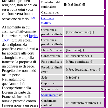
facciano a prò della
Dimissioni dal
[[{{{aPdim}}}]]
religione, non habbi da
cardinalato
esser rotta ogni volta
Cardinale per
che loro verrà buona
[
2
]
Cardinale
occasione di farlo".
elettore
Al momento in cui
Creazione a
assunse effettivamente
{{{pseudocardinale}}}
pseudocardinale
la nunziatura, nel
luglio
Creazione a
1634
, tutti gli sforzi
pseudocardinale
della diplomazia
pontificia erano diretti a
Eletto Antipapa
{{{antipapa}}}
far accettare alle corti
Consacrazione
{{{Consacrazione}}}
asburgiche e a quella
Fine pontificato
{{{Fine pontificato}}}
francese la proposta di
un congresso di pace.
Pseudocardinali
{{{Pseudocardinali creati}}}
Progetto che non andò
creati
mai in porto.
Sede
{{{Sede}}}
Nell'autunno di
Opposto a
quell'anno ci fu
l'occupazione della
Sostenuto da
Lorena da parte dei
Scomunicato
da
Francesi. Invano il
Confermato
nunzio protestò contro
{{{Confermato cardinale}}}
cardinale
l'aggressione a un paese