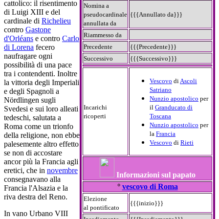
cattolico: il risentimento
Nomina a
di Luigi XIII e del
pseudocardinale
{{{Annullato da}}}
cardinale di
Richelieu
annullata da
contro
Gastone
Riammesso da
d'Orléans
e contro
Carlo
Precedente
{{{Precedente}}}
di Lorena
fecero
naufragare ogni
Successivo
{{{Successivo}}}
possibilità di una pace
tra i contendenti. Inoltre
Vescovo
di
Ascoli
la vittoria degli Imperiali
Satriano
e degli Spagnoli a
Nunzio apostolico
per
Nördlingen sugli
Incarichi
il
Granducato di
Svedesi e sui loro alleati
ricoperti
Toscana
tedeschi, salutata a
Nunzio apostolico
per
Roma come un trionfo
la
Francia
della religione, non ebbe
Vescovo
di
Rieti
palesemente altro effetto
se non di accostare
ancor più la Francia agli
eretici, che in
novembre
Informazioni sul papato
consegnavano alla
°
vescovo di Roma
Francia l'Alsazia e la
riva destra del Reno.
Elezione
{{{inizio}}}
al pontificato
In vano Urbano VIII