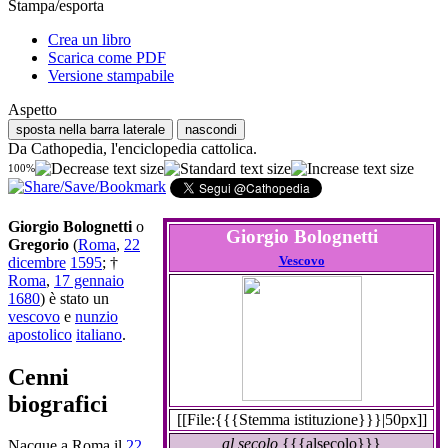
Stampa/esporta
Crea un libro
Scarica come PDF
Versione stampabile
Aspetto
sposta nella barra laterale
nascondi
Da Cathopedia, l'enciclopedia cattolica.
100%
Giorgio Bolognetti
o
Giorgio Bolognetti
Gregorio
(
Roma
,
22
Vescovo
dicembre
1595
; †
Roma
,
17 gennaio
1680
) è stato un
vescovo
e
nunzio
apostolico
italiano
.
Cenni
biografici
[[File:{{{Stemma istituzione}}}|50px]]
al secolo
{{{alsecolo}}}
Nacque a Roma il
22