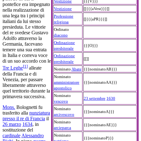
Vestizione
{{{V}}}
pontefice era impegnato
Vestizione
[[{{{aVest}}}]]
nella realizzazione di
una lega tra i principi
Professione
[[{{{aPR}}}]]
italiani da lui stesso
religiosa
presieduta. Le vittorie
Ordinato
del re svedese Gustavo
diacono
Adolfo attraverso la
Ordinazione
Germania, facevano
{{{O}}}
presbiterale
temere una sua entrata
in Italia e correva voce
Ordinazione
[[]]
di un suo accordo con le
presbiterale
[
1
]
Tre Leghe
alleate
Nominato
Abate
{{{nominatoAB}}}
della Francia e di
Nominato
Venezia, per passare
amministratore
{{{nominatoAA}}}
liberamente attraverso
apostolico
quel territorio durante la
Nominato
primavera successiva.
23 settembre
1630
vescovo
Mons.
Bolognetti fu
Nominato
{{{nominatoA}}}
trasferito alla
nunziatura
arcivescovo
presso il re di Francia
il
Nominato
26 marzo
1634
, in
{{{nominatoAE}}}
arcieparca
sostituzione del
Nominato
cardinale
Alessandro
{{{nominatoP}}}
patriarca