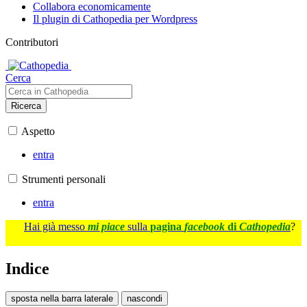
Collabora economicamente
Il plugin di Cathopedia per Wordpress
Contributori
Cerca
Ricerca
Aspetto
entra
Strumenti personali
entra
Hai già messo
mi piace
sulla
pagina
facebook
di
Cathopedia
?
Indice
sposta nella barra laterale
nascondi