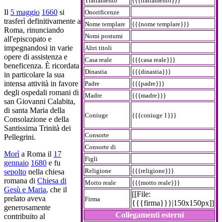
Trattamento
{{{trattamento}}}
Il
5 maggio
1660
si
Onorificenze
trasferì definitivamente a
Nome templare
{{{nome templare}}}
Roma, rinunciando
Nomi postumi
all'episcopato e
impegnandosi in varie
Altri titoli
opere di assistenza e
Casa reale
{{{casa reale}}}
beneficenza. È ricordata
Dinastia
{{{dinastia}}}
in particolare la sua
intensa attività in favore
Padre
{{{padre}}}
degli ospedali romani di
Madre
{{{madre}}}
san Giovanni Calabita,
di santa Maria della
Coniuge
{{{coniuge 1}}}
Consolazione e della
Santissima Trinità dei
Consorte
Pellegrini.
Consorte di
Morì
a Roma il
17
Figli
gennaio
1680
e fu
Religione
{{{religione}}}
sepolto
nella chiesa
romana di
Chiesa di
Motto reale
{{{motto reale}}}
Gesù e Maria
, che il
[[File:
prelato aveva
Firma
{{{firma}}}|150x150px]]
generosamente
Collegamenti esterni
contribuito al