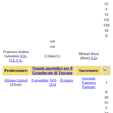
IV
V
VI
VII
VIII
IX
X
con
con
Francesco Andrea
Michael Rezzi
Gelsomini (
Ch
),
{{{data}}}
(Resti) (
Ch
)
O.E.S.A.
Nunzio apostolico per il
Predecessore:
Successore:
Granducato di Toscana
Giovanni
Alfonso Giglioli
8 novembre
1631
-
26 marzo
Francesco
I
(Zilioli)
1634
Passionei
II
III
IV
V