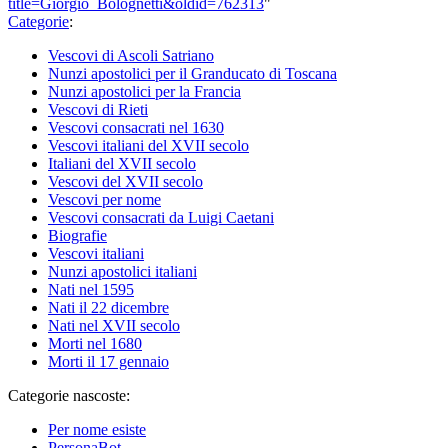
title=Giorgio_Bolognetti&oldid=762313
"
Categorie
:
Vescovi di Ascoli Satriano
Nunzi apostolici per il Granducato di Toscana
Nunzi apostolici per la Francia
Vescovi di Rieti
Vescovi consacrati nel 1630
Vescovi italiani del XVII secolo
Italiani del XVII secolo
Vescovi del XVII secolo
Vescovi per nome
Vescovi consacrati da Luigi Caetani
Biografie
Vescovi italiani
Nunzi apostolici italiani
Nati nel 1595
Nati il 22 dicembre
Nati nel XVII secolo
Morti nel 1680
Morti il 17 gennaio
Categorie nascoste:
Per nome esiste
PersonaBot