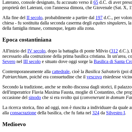
Laterano, console designato, fu accusato verso il
65
d.C. di aver preso
proprietà dei Laterani, con l'annessa dimora, che Giovenale (Sat. X, 1
Alla fine del
II secolo
, probabilmente a partire dal
197
d.C., per volont
chiesa - fu sostituita dalla seconda caserma degli
equites singulares
, l
della famiglia rimase, comunque, legato alla zona.
Epoca costantiniana
All'inizio del
IV secolo
, dopo la battaglia di ponte Milvio (
312
d.C.), 
necessario alla costruzione della prima basilica cristiana. In un'area,
Severo
nel
III secolo
e situato dove oggi sorge la
Basilica di Santa C
Contemporaneamente alla
cattedrale
, cioè la
Basilica Salvatoris
(poi d
Patriarchium
, poiché era consuetudine che il
vescovo
risiedesse vicin
Secondo la tradizione, anche se molto discussa dagli storici, il palazzo
dell'imperatrice Flavia Maxima Fausta, moglie di Costantino, che propr
occasione del
sinodo
che si era svolto qui (
convenerunt in domum Fau
La ricerca storica, fino ad oggi, non è riuscita a individuare da quale 
alla
consacrazione
della basilica, che fu fatta nel
324
da
Silvestro I
.
Medioevo