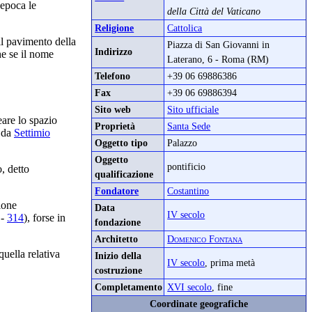
epoca le
della Città del Vaticano
Religione
Cattolica
il pavimento della
Piazza di San Giovanni in
Indirizzo
he se il nome
Laterano, 6 - Roma (RM)
Telefono
+39 06 69886386
Fax
+39 06 69886394
Sito web
Sito ufficiale
eare lo spazio
Proprietà
Santa Sede
e da
Settimio
Oggetto tipo
Palazzo
Oggetto
pontificio
, detto
qualificazione
Fondatore
Costantino
zione
Data
IV secolo
-
314
), forse in
fondazione
Architetto
Domenico Fontana
quella relativa
Inizio della
IV secolo
, prima metà
costruzione
Completamento
XVI secolo
, fine
Coordinate geografiche