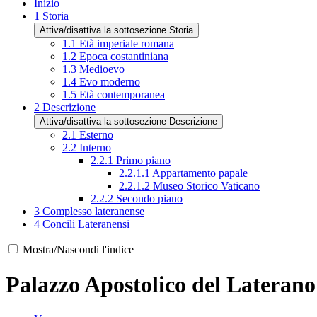
Inizio
1
Storia
Attiva/disattiva la sottosezione Storia
1.1
Età imperiale romana
1.2
Epoca costantiniana
1.3
Medioevo
1.4
Evo moderno
1.5
Età contemporanea
2
Descrizione
Attiva/disattiva la sottosezione Descrizione
2.1
Esterno
2.2
Interno
2.2.1
Primo piano
2.2.1.1
Appartamento papale
2.2.1.2
Museo Storico Vaticano
2.2.2
Secondo piano
3
Complesso lateranense
4
Concili Lateranensi
Mostra/Nascondi l'indice
Palazzo Apostolico del Lateran