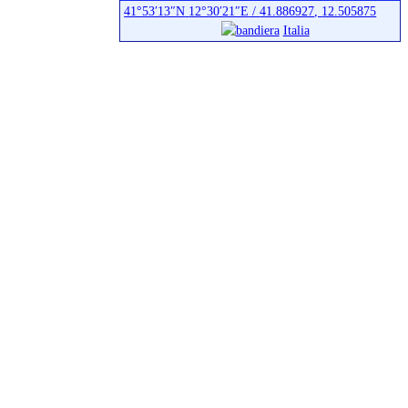
41°53′13″N
12°30′21″E
/
41.886927
,
12.505875
Italia