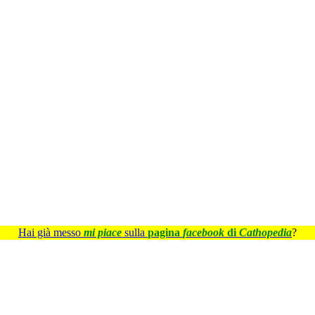
Hai già messo
mi piace
sulla
pagina
facebook
di
Cathopedia
?