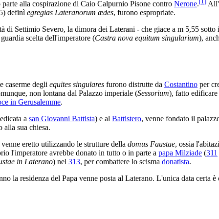
[
1
]
 parte alla cospirazione di Caio Calpurnio Pisone contro
Nerone
.
All'
5) definì
egregias Lateranorum ædes
, furono espropriate.
à di Settimio Severo, la dimora dei Laterani - che giace a m 5,55 sotto 
a guardia scelta dell'imperatore (
Castra nova equitum singularium
), anc
le caserme degli
equites singulares
furono distrutte da
Costantino
per cr
 comunque, non lontana dal Palazzo imperiale (
Sessorium
), fatto edificar
roce in Gerusalemme
.
edicata a
san Giovanni Battista
) e al
Battistero
, venne fondato il palazzo
o alla sua chiesa.
 venne eretto utilizzando le strutture della
domus Faustae
, ossia l'abita
io l'imperatore avrebbe donato in tutto ο in parte a
papa Milziade
(
311
stae in Laterano
) nel
313
, per combattere lo scisma
donatista
.
anno la residenza del Papa venne posta al Laterano. L'unica data certa è 