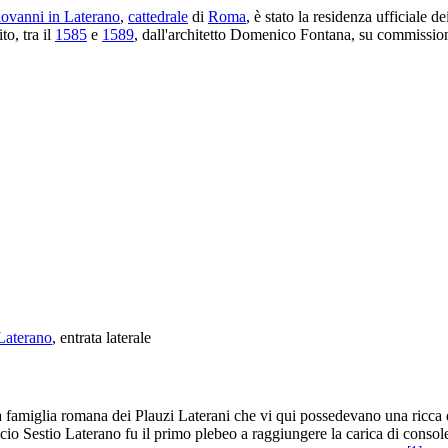
iovanni in Laterano
,
cattedrale
di
Roma
, è stato la residenza ufficiale d
to, tra il
1585
e
1589
, dall'architetto Domenico Fontana, su commissio
 Laterano
, entrata laterale
 la famiglia romana dei Plauzi Laterani che vi qui possedevano una ricc
ucio Sestio Laterano fu il primo plebeo a raggiungere la carica di conso