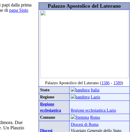
ei papi dalla prima
Palazzo Apostolico del Laterano
ne di
papa Sisto
Palazzo Apostolico del Laterano (
1586
-
1589
)
Stato
Italia
Regione
Lazio
Regione
ecclesiastica
Regione ecclesiastica Lazio
Comune
Roma
a dimora. Due
Diocesi di Roma
le. Un Plauzio
Diocesi
Vicariato Generale dello Stato