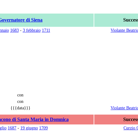
Governatore di Siena
Succes
nnaio
1683
-
3 febbraio
1711
Violante Beatri
con
con
{{{data}}}
Violante Beatri
acono di Santa Maria in Domnica
Succes
glio
1687
-
19 giugno
1709
Curzio 