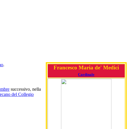
no
.
Francesco Maria de' Medici
Cardinale
embre
successivo, nella
ecano del Collegio