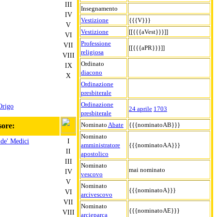
III
Insegnamento
IV
Vestizione
{{{V}}}
V
Vestizione
[[{{{aVest}}}]]
VI
Professione
VII
[[{{{aPR}}}]]
religiosa
VIII
Ordinato
IX
diacono
X
Ordinazione
presbiterale
Ordinazione
Origo
24 aprile
1703
presbiterale
Nominato
Abate
{{{nominatoAB}}}
sore:
Nominato
de' Medici
I
amministratore
{{{nominatoAA}}}
II
apostolico
III
Nominato
mai nominato
IV
vescovo
V
Nominato
{{{nominatoA}}}
VI
arcivescovo
VII
Nominato
{{{nominatoAE}}}
VIII
arcieparca