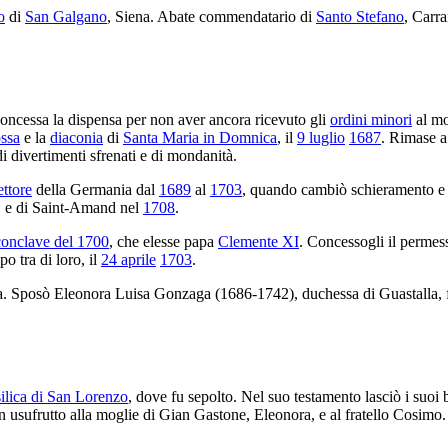
o
di
San Galgano
, Siena. Abate commendatario di
Santo Stefano
, Carr
 concessa la dispensa per non aver ancora ricevuto gli
ordini minori
al mo
ossa
e la
diaconia
di
Santa Maria in Domnica
, il
9 luglio
1687
. Rimase a 
i divertimenti sfrenati e di mondanità.
ettore
della Germania dal
1689
al
1703
, quando cambiò schieramento e 
, e di Saint-Amand nel
1708
.
conclave del 1700
, che elesse papa
Clemente XI
. Concessogli il permess
po tra di loro, il
24 aprile
1703
.
a. Sposò Eleonora Luisa Gonzaga (1686-1742), duchessa di Guastalla, f
ilica di San Lorenzo
, dove fu sepolto. Nel suo testamento lasciò i suoi 
 usufrutto alla moglie di Gian Gastone, Eleonora, e al fratello Cosimo.