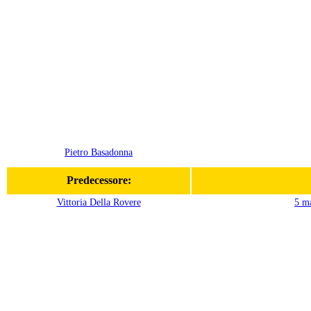
Pietro Basadonna
Predecessore:
Vittoria Della Rovere
5 m