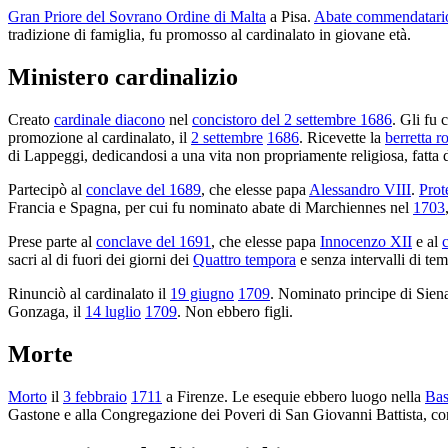
Gran Priore del Sovrano Ordine di Malta
a Pisa.
Abate commendatari
tradizione di famiglia, fu promosso al cardinalato in giovane età.
Ministero cardinalizio
Creato
cardinale diacono
nel
concistoro del 2 settembre 1686
. Gli fu
promozione al cardinalato, il
2 settembre
1686
. Ricevette la
berretta r
di Lappeggi, dedicandosi a una vita non propriamente religiosa, fatta d
Partecipò al
conclave del 1689
, che elesse papa
Alessandro VIII
.
Prot
Francia e Spagna, per cui fu nominato abate di Marchiennes nel
1703
Prese parte al
conclave del 1691
, che elesse papa
Innocenzo XII
e al
sacri al di fuori dei giorni dei
Quattro tempora
e senza intervalli di tem
Rinunciò al cardinalato il
19 giugno
1709
. Nominato principe di Sien
Gonzaga, il
14 luglio
1709
. Non ebbero figli.
Morte
Morto
il
3 febbraio
1711
a Firenze. Le esequie ebbero luogo nella
Bas
Gastone e alla Congregazione dei Poveri di San Giovanni Battista, con