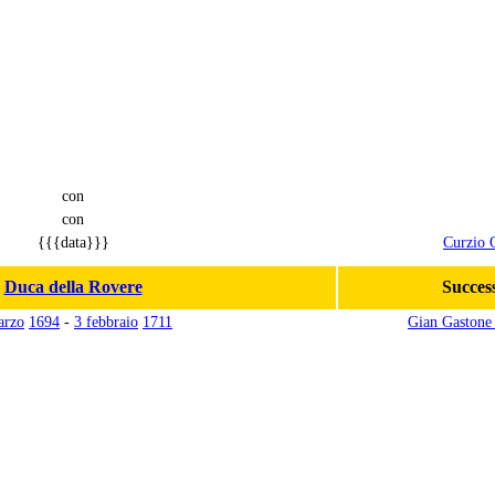
con
con
{{{data}}}
Curzio 
Duca della Rovere
Succes
arzo
1694
-
3 febbraio
1711
Gian Gastone 