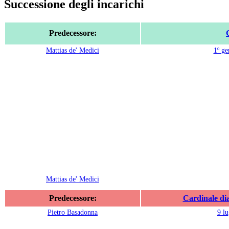
Successione degli incarichi
Predecessore:
Mattias de' Medici
1º ge
Mattias de' Medici
Predecessore:
Cardinale di
Pietro Basadonna
9 lu