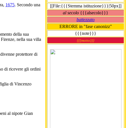
ara,
1675
. Secondo una
[[File:{{{Stemma istituzione}}}|50px]]
al secolo
{{{alsecolo}}}
battezzato
ERRORE in "fase canonizz"
{{{note}}}
mento della sua
Firenze, nella sua villa
{{{motto}}}
divenne protettore di
o di ricevere gli ordini
iglia di Vincenzo
beni al nipote Gian