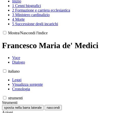
Inizio
1
Cenni biografici
2
Formazione e carriera ecclesiastica
3
Ministero cardinalizio
4
Morte
5
Successione degli incarichi
Mostra/Nascondi l'indice
Francesco Maria de' Medici
Voce
Dialogo
italiano
Leggi
Visualizza sorgente
Cronologia
strumenti
Strumenti
sposta nella barra laterale
nascondi
Azioni