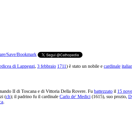
edicea di Lappeggi
,
3 febbraio
1711
) è stato un nobile e
cardinale
italia
ando II di Toscana e di Vittoria Della Rovere. Fu
battezzato
il
15 nov
zi (
ch
); il padrino fu il cardinale
Carlo de' Medici
(1615), suo prozio,
D
ca
.