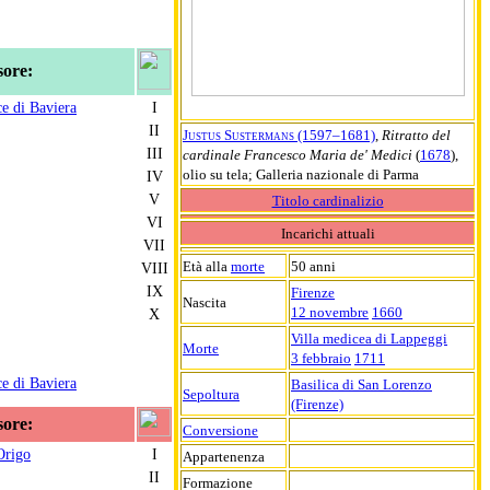
sore:
ce di Baviera
I
II
Justus Sustermans (1597–1681)
,
Ritratto del
III
cardinale Francesco Maria de' Medici
(
1678
),
olio su tela; Galleria nazionale di Parma
IV
V
Titolo cardinalizio
VI
Incarichi attuali
VII
Età alla
morte
50 anni
VIII
IX
Firenze
Nascita
12 novembre
1660
X
Villa medicea di Lappeggi
Morte
3 febbraio
1711
ce di Baviera
Basilica di San Lorenzo
Sepoltura
(Firenze)
sore:
Conversione
Origo
I
Appartenenza
II
Formazione