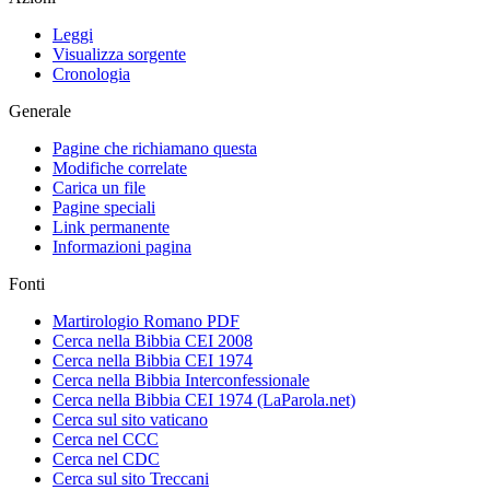
Leggi
Visualizza sorgente
Cronologia
Generale
Pagine che richiamano questa
Modifiche correlate
Carica un file
Pagine speciali
Link permanente
Informazioni pagina
Fonti
Martirologio Romano PDF
Cerca nella Bibbia CEI 2008
Cerca nella Bibbia CEI 1974
Cerca nella Bibbia Interconfessionale
Cerca nella Bibbia CEI 1974 (LaParola.net)
Cerca sul sito vaticano
Cerca nel CCC
Cerca nel CDC
Cerca sul sito Treccani