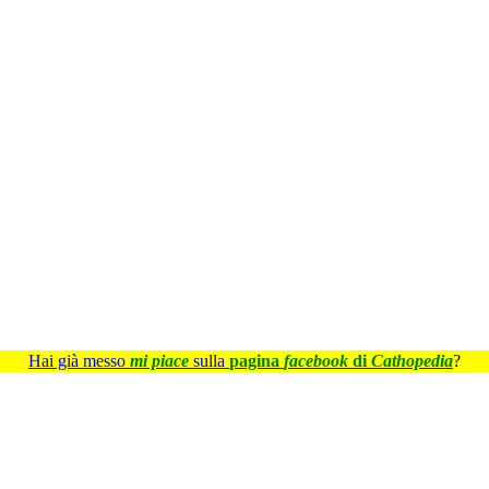
Hai già messo
mi piace
sulla
pagina
facebook
di
Cathopedia
?