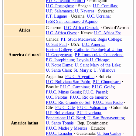
P.U. Giovanni Paolo II
·
Portogallo:
U.C. Portoghese
·
Spagna:
U.P. Comillas
;
U.P. Salamanca
;
U. Navarra
·
Svizzera:
F.T. Lugano
·
Ucraina:
U.C. Ucraina
;
ISSR San Tommaso d'Aquino
Camerun:
U.C. Africa Centrale
·
Costa d'Avorio:
Africa
U.C. Africa Ovest
·
Kenya:
U.C. Africa Est
Canada:
P.I. Studi Medievali
;
Regis College
;
U. Sait Paul
·
USA:
U.C. America
;
Boston College
;
Catholic Theological Union
;
America del nord
U. Georgetown
;
P.F. Immacolata Concezione
;
P.C. Josephinum
;
Loyola U. Chicago
;
U. Notre Dame
;
U. Saint Mary of the Lake
;
U. Santa Clara
;
St. Mary's
;
U. Villanova
Argentina:
P.U.C. Argentina
·
Bolivia:
U.C. Boliviana San Pablo
;
P.U. Chuquisaca
·
Brasile:
P.U.C. Campinas
;
P.U.C. Goiás
;
P.U.C. Minas Gerais
;
P.U.C. Paraná
;
U.C. Pelotas
;
P.U.C. Rio de Janeiro
;
P.U.C. Rio Grande do Sul
;
P.U.C. San Paolo
·
Cile:
P.U.C. Cile
;
P.U.C. Valparaiso
·
Colombia:
U.P. Bolivariana
;
P.U. Javeriana
;
Fondazione U.C. Nord
;
U. San Buenaventura
;
America latina
U. Santo Tomás
·
Rep. Dominicana:
P.U.C. Madre y Maestra
·
Ecuador:
P.U.C. Ecuador
·
Guatemala:
U. San Carlos
·