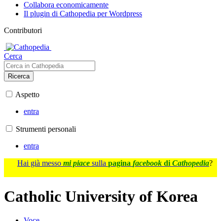
Collabora economicamente
Il plugin di Cathopedia per Wordpress
Contributori
Cerca
Ricerca
Aspetto
entra
Strumenti personali
entra
Hai già messo
mi piace
sulla
pagina
facebook
di
Cathopedia
?
Catholic University of Korea
Voce