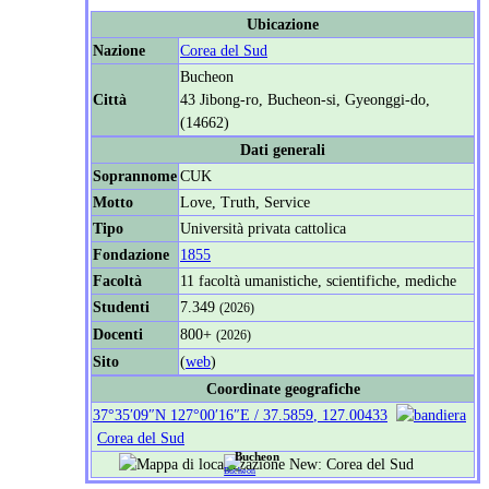
Ubicazione
Nazione
Corea del Sud
Bucheon
Città
43 Jibong-ro, Bucheon-si, Gyeonggi-do,
(14662)
Dati generali
Soprannome
CUK
Motto
Love, Truth, Service
Tipo
Università privata cattolica
Fondazione
1855
Facoltà
11 facoltà umanistiche, scientifiche, mediche
Studenti
7.349
(2026)
Docenti
800+
(2026)
Sito
(
web
)
Coordinate geografiche
37°35′09″N
127°00′16″E
/
37.5859
,
127.00433
Corea del Sud
Bucheon