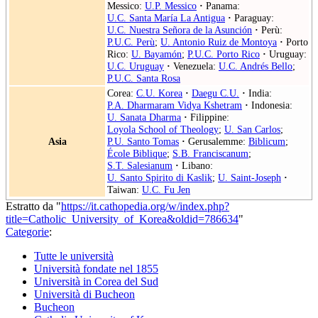
Messico:
U.P. Messico
·
Panama:
U.C. Santa María La Antigua
·
Paraguay:
U.C. Nuestra Señora de la Asunción
·
Perù:
P.U.C. Perù
;
U. Antonio Ruiz de Montoya
·
Porto
Rico:
U. Bayamón
;
P.U.C. Porto Rico
·
Uruguay:
U.C. Uruguay
·
Venezuela:
U.C. Andrés Bello
;
P.U.C. Santa Rosa
Corea:
C.U. Korea
·
Daegu C.U.
·
India:
P.A. Dharmaram Vidya Kshetram
·
Indonesia:
U. Sanata Dharma
·
Filippine:
Loyola School of Theology
;
U. San Carlos
;
Asia
P.U. Santo Tomas
·
Gerusalemme:
Biblicum
;
École Biblique
;
S.B. Franciscanum
;
S.T. Salesianum
·
Libano:
U. Santo Spirito di Kaslik
;
U. Saint-Joseph
·
Taiwan:
U.C. Fu Jen
Estratto da "
https://it.cathopedia.org/w/index.php?
title=Catholic_University_of_Korea&oldid=786634
"
Categorie
:
Tutte le università
Università fondate nel 1855
Università in Corea del Sud
Università di Bucheon
Bucheon