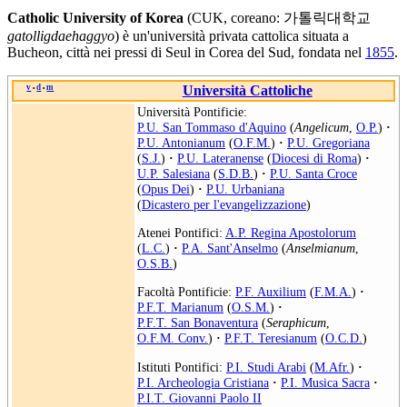
Catholic University of Korea
(CUK, coreano: 가톨릭대학교
gatolligdaehaggyo
) è un'università privata cattolica situata a
Bucheon, città nei pressi di Seul in Corea del Sud, fondata nel
1855
.
v
d
m
Università Cattoliche
•
•
Università Pontificie:
P.U. San Tommaso d'Aquino
(
Angelicum
,
O.P.
)
·
P.U. Antonianum
(
O.F.M.
)
·
P.U. Gregoriana
(
S.J.
)
·
P.U. Lateranense
(
Diocesi di Roma
)
·
U.P. Salesiana
(
S.D.B.
)
·
P.U. Santa Croce
(
Opus Dei
)
·
P.U. Urbaniana
(
Dicastero per l'evangelizzazione
)
Atenei Pontifici:
A.P. Regina Apostolorum
(
L.C.
)
·
P.A. Sant'Anselmo
(
Anselmianum
,
O.S.B.
)
Facoltà Pontificie:
P.F. Auxilium
(
F.M.A.
)
·
P.F.T. Marianum
(
O.S.M.
)
·
P.F.T. San Bonaventura
(
Seraphicum
,
O.F.M. Conv.
)
·
P.F.T. Teresianum
(
O.C.D.
)
Istituti Pontifici:
P.I. Studi Arabi
(
M.Afr.
)
·
P.I. Archeologia Cristiana
·
P.I. Musica Sacra
·
P.I.T. Giovanni Paolo II