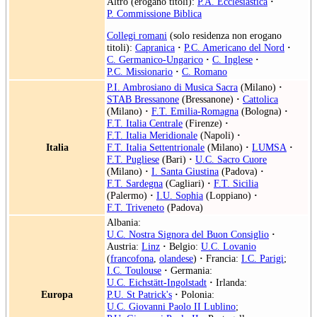
Altro (erogano titoli):
P.A. Ecclesiastica
·
P. Commissione Biblica
Collegi romani
(solo residenza non erogano
titoli):
Capranica
·
P.C. Americano del Nord
·
C. Germanico-Ungarico
·
C. Inglese
·
P.C. Missionario
·
C. Romano
P.I. Ambrosiano di Musica Sacra
(Milano)
·
STAB Bressanone
(Bressanone)
·
Cattolica
(Milano)
·
F.T. Emilia-Romagna
(Bologna)
·
F.T. Italia Centrale
(Firenze)
·
F.T. Italia Meridionale
(Napoli)
·
Italia
F.T. Italia Settentrionale
(Milano)
·
LUMSA
·
F.T. Pugliese
(Bari)
·
U.C. Sacro Cuore
(Milano)
·
I. Santa Giustina
(Padova)
·
F.T. Sardegna
(Cagliari)
·
F.T. Sicilia
(Palermo)
·
I.U. Sophia
(Loppiano)
·
F.T. Triveneto
(Padova)
Albania:
U.C. Nostra Signora del Buon Consiglio
·
Austria:
Linz
·
Belgio:
U.C. Lovanio
(
francofona
,
olandese
)
·
Francia:
I.C. Parigi
;
I.C. Toulouse
·
Germania:
U.C. Eichstätt-Ingolstadt
·
Irlanda:
Europa
P.U. St Patrick's
·
Polonia:
U.C. Giovanni Paolo II Lublino
;