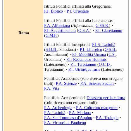
Istituti Pontifici affiliati alla Gregoriana:
P.I. Biblico
·
P.I. Orientale
Istituti Pontifici affiliati alla Lateranense:
P.A. Alfonsiana
(
Alfonsianum
,
C.SS.R.
)
·
P.I. Augustinianum
(
O.S.A.
)
·
P.I. Claretianum
Roma
(
C.M.F.
)
Istituti Pontifici incorporati:
P.I.S. Latinità
(
S.D.B.
, Salesiana)
·
P.I. Liturgico
(
O.S.B.
,
Anselmianum)
·
P.I. Mobilità Umana
(
C.S.
,
Urbaniana)
·
P.I. Redemptor Hominis
(Lateranense)
·
P.I. Teresianum
(
O.C.D.
,
Teresianum)
·
P.I. Utriusque Iuris
(Lateranense)
Pontificie Accademie (solo ricerca non erogano
titoli):
P.A. Scienze
·
P.A. Scienze Sociali
·
P.A. Vita
Pontificie Accademie del
Dicastero per la cultura
(solo ricerca non erogano titoli):
P.A. Archeologia
·
P.A. Cultorum martyrum
·
P.A. Latinità
·
P.A. Mariana
·
P.A. San Tommaso d'Aquino
·
P.A. Teologia
·
P.A. Virtuosi al Pantheon