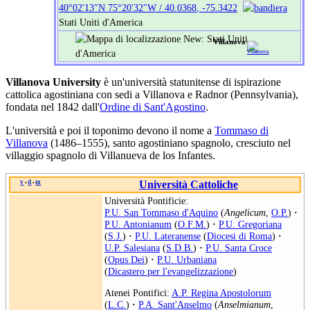
40°02′13″N
75°20′32″W
/
40.0368
,
-75.3422
Stati Uniti d'America
Villanova
Villanova University
è un'università statunitense di ispirazione
cattolica agostiniana con sedi a Villanova e Radnor (Pennsylvania),
fondata nel 1842 dall'
Ordine di Sant'Agostino
.
L'università e poi il toponimo devono il nome a
Tommaso di
Villanova
(1486–1555), santo agostiniano spagnolo, cresciuto nel
villaggio spagnolo di Villanueva de los Infantes.
v
d
m
Università Cattoliche
•
•
Università Pontificie:
P.U. San Tommaso d'Aquino
(
Angelicum
,
O.P.
)
·
P.U. Antonianum
(
O.F.M.
)
·
P.U. Gregoriana
(
S.J.
)
·
P.U. Lateranense
(
Diocesi di Roma
)
·
U.P. Salesiana
(
S.D.B.
)
·
P.U. Santa Croce
(
Opus Dei
)
·
P.U. Urbaniana
(
Dicastero per l'evangelizzazione
)
Atenei Pontifici:
A.P. Regina Apostolorum
(
L.C.
)
·
P.A. Sant'Anselmo
(
Anselmianum
,