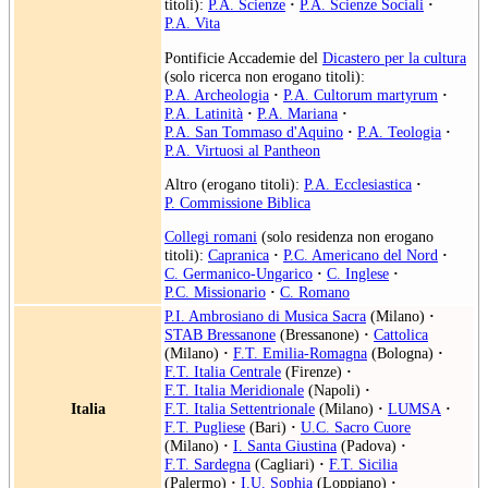
titoli):
P.A. Scienze
·
P.A. Scienze Sociali
·
P.A. Vita
Pontificie Accademie del
Dicastero per la cultura
(solo ricerca non erogano titoli):
P.A. Archeologia
·
P.A. Cultorum martyrum
·
P.A. Latinità
·
P.A. Mariana
·
P.A. San Tommaso d'Aquino
·
P.A. Teologia
·
P.A. Virtuosi al Pantheon
Altro (erogano titoli):
P.A. Ecclesiastica
·
P. Commissione Biblica
Collegi romani
(solo residenza non erogano
titoli):
Capranica
·
P.C. Americano del Nord
·
C. Germanico-Ungarico
·
C. Inglese
·
P.C. Missionario
·
C. Romano
P.I. Ambrosiano di Musica Sacra
(Milano)
·
STAB Bressanone
(Bressanone)
·
Cattolica
(Milano)
·
F.T. Emilia-Romagna
(Bologna)
·
F.T. Italia Centrale
(Firenze)
·
F.T. Italia Meridionale
(Napoli)
·
Italia
F.T. Italia Settentrionale
(Milano)
·
LUMSA
·
F.T. Pugliese
(Bari)
·
U.C. Sacro Cuore
(Milano)
·
I. Santa Giustina
(Padova)
·
F.T. Sardegna
(Cagliari)
·
F.T. Sicilia
(Palermo)
·
I.U. Sophia
(Loppiano)
·