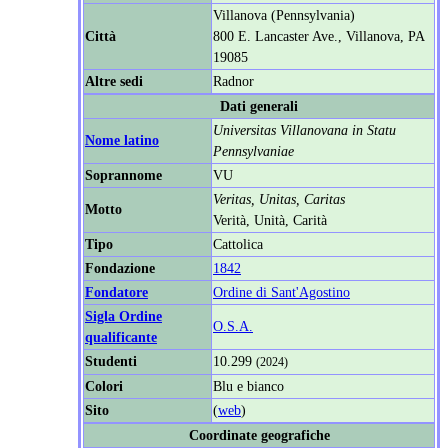
Villanova (Pennsylvania)
Città
800 E. Lancaster Ave., Villanova, PA
19085
Altre sedi
Radnor
Dati generali
Universitas Villanovana in Statu
Nome latino
Pennsylvaniae
Soprannome
VU
Veritas, Unitas, Caritas
Motto
Verità, Unità, Carità
Tipo
Cattolica
Fondazione
1842
Fondatore
Ordine di Sant'Agostino
Sigla Ordine
O.S.A.
qualificante
Studenti
10.299
(2024)
Colori
Blu e bianco
Sito
(
web
)
Coordinate geografiche