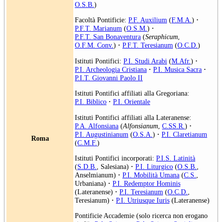
O.S.B.
)
Facoltà Pontificie:
P.F. Auxilium
(
F.M.A.
)
·
P.F.T. Marianum
(
O.S.M.
)
·
P.F.T. San Bonaventura
(
Seraphicum
,
O.F.M. Conv.
)
·
P.F.T. Teresianum
(
O.C.D.
)
Istituti Pontifici:
P.I. Studi Arabi
(
M.Afr.
)
·
P.I. Archeologia Cristiana
·
P.I. Musica Sacra
·
P.I.T. Giovanni Paolo II
Istituti Pontifici affiliati alla Gregoriana:
P.I. Biblico
·
P.I. Orientale
Istituti Pontifici affiliati alla Lateranense:
P.A. Alfonsiana
(
Alfonsianum
,
C.SS.R.
)
·
P.I. Augustinianum
(
O.S.A.
)
·
P.I. Claretianum
Roma
(
C.M.F.
)
Istituti Pontifici incorporati:
P.I.S. Latinità
(
S.D.B.
, Salesiana)
·
P.I. Liturgico
(
O.S.B.
,
Anselmianum)
·
P.I. Mobilità Umana
(
C.S.
,
Urbaniana)
·
P.I. Redemptor Hominis
(Lateranense)
·
P.I. Teresianum
(
O.C.D.
,
Teresianum)
·
P.I. Utriusque Iuris
(Lateranense)
Pontificie Accademie (solo ricerca non erogano