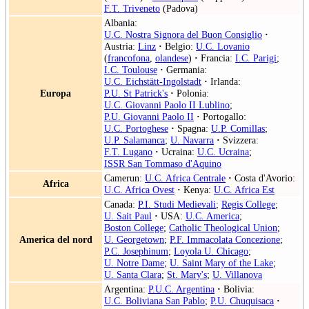
F.T. Triveneto
(Padova)
Albania:
U.C. Nostra Signora del Buon Consiglio
·
Austria:
Linz
·
Belgio:
U.C. Lovanio
(
francofona
,
olandese
)
·
Francia:
I.C. Parigi
;
I.C. Toulouse
·
Germania:
U.C. Eichstätt-Ingolstadt
·
Irlanda:
Europa
P.U. St Patrick's
·
Polonia:
U.C. Giovanni Paolo II Lublino
;
P.U. Giovanni Paolo II
·
Portogallo:
U.C. Portoghese
·
Spagna:
U.P. Comillas
;
U.P. Salamanca
;
U. Navarra
·
Svizzera:
F.T. Lugano
·
Ucraina:
U.C. Ucraina
;
ISSR San Tommaso d'Aquino
Camerun:
U.C. Africa Centrale
·
Costa d'Avorio:
Africa
U.C. Africa Ovest
·
Kenya:
U.C. Africa Est
Canada:
P.I. Studi Medievali
;
Regis College
;
U. Sait Paul
·
USA:
U.C. America
;
Boston College
;
Catholic Theological Union
;
America del nord
U. Georgetown
;
P.F. Immacolata Concezione
;
P.C. Josephinum
;
Loyola U. Chicago
;
U. Notre Dame
;
U. Saint Mary of the Lake
;
U. Santa Clara
;
St. Mary's
;
U. Villanova
Argentina:
P.U.C. Argentina
·
Bolivia:
U.C. Boliviana San Pablo
;
P.U. Chuquisaca
·