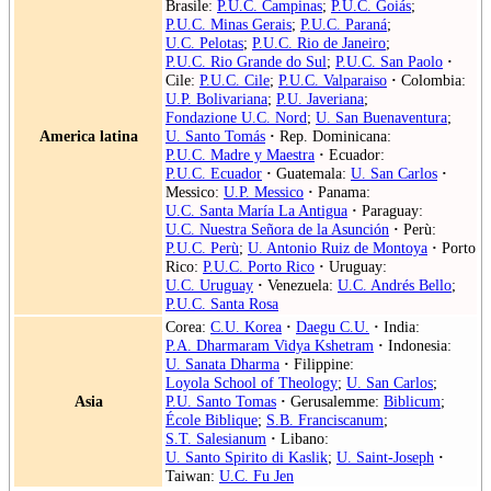
Brasile:
P.U.C. Campinas
;
P.U.C. Goiás
;
P.U.C. Minas Gerais
;
P.U.C. Paraná
;
U.C. Pelotas
;
P.U.C. Rio de Janeiro
;
P.U.C. Rio Grande do Sul
;
P.U.C. San Paolo
·
Cile:
P.U.C. Cile
;
P.U.C. Valparaiso
·
Colombia:
U.P. Bolivariana
;
P.U. Javeriana
;
Fondazione U.C. Nord
;
U. San Buenaventura
;
America latina
U. Santo Tomás
·
Rep. Dominicana:
P.U.C. Madre y Maestra
·
Ecuador:
P.U.C. Ecuador
·
Guatemala:
U. San Carlos
·
Messico:
U.P. Messico
·
Panama:
U.C. Santa María La Antigua
·
Paraguay:
U.C. Nuestra Señora de la Asunción
·
Perù:
P.U.C. Perù
;
U. Antonio Ruiz de Montoya
·
Porto
Rico:
P.U.C. Porto Rico
·
Uruguay:
U.C. Uruguay
·
Venezuela:
U.C. Andrés Bello
;
P.U.C. Santa Rosa
Corea:
C.U. Korea
·
Daegu C.U.
·
India:
P.A. Dharmaram Vidya Kshetram
·
Indonesia:
U. Sanata Dharma
·
Filippine:
Loyola School of Theology
;
U. San Carlos
;
Asia
P.U. Santo Tomas
·
Gerusalemme:
Biblicum
;
École Biblique
;
S.B. Franciscanum
;
S.T. Salesianum
·
Libano:
U. Santo Spirito di Kaslik
;
U. Saint-Joseph
·
Taiwan:
U.C. Fu Jen