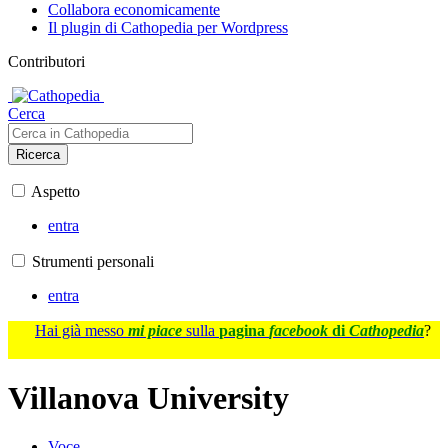
Collabora economicamente
Il plugin di Cathopedia per Wordpress
Contributori
Cerca
Ricerca
Aspetto
entra
Strumenti personali
entra
Hai già messo
mi piace
sulla
pagina
facebook
di
Cathopedia
?
Villanova University
Voce