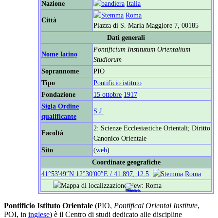
Nazione
Italia
Roma
Città
Piazza di S. Maria Maggiore 7, 00185
Dati generali
Pontificium Institutum Orientalium
Nome latino
Studiorum
Soprannome
PIO
Tipo
Pontificio istituto
Fondazione
15 ottobre
1917
Sigla Ordine
S.J.
qualificante
2: Scienze Ecclesiastiche Orientali; Diritto
Facoltà
Canonico Orientale
Sito
(
web
)
Coordinate geografiche
41°53′49″N
12°30′00″E
/
41.897
,
12.5
Roma
Pontificio Istituto Orientale
(PIO,
Pontifical Oriental Institute
,
POI, in
inglese
) è il Centro di studi dedicato alle discipline