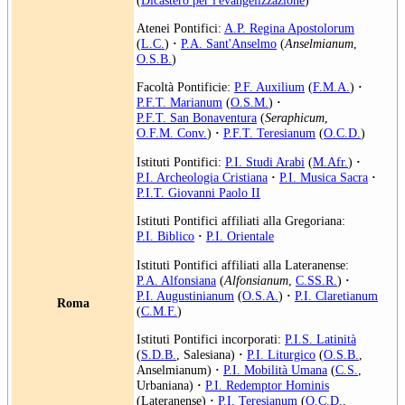
Atenei Pontifici:
A.P. Regina Apostolorum
(
L.C.
)
·
P.A. Sant'Anselmo
(
Anselmianum
,
O.S.B.
)
Facoltà Pontificie:
P.F. Auxilium
(
F.M.A.
)
·
P.F.T. Marianum
(
O.S.M.
)
·
P.F.T. San Bonaventura
(
Seraphicum
,
O.F.M. Conv.
)
·
P.F.T. Teresianum
(
O.C.D.
)
Istituti Pontifici:
P.I. Studi Arabi
(
M.Afr.
)
·
P.I. Archeologia Cristiana
·
P.I. Musica Sacra
·
P.I.T. Giovanni Paolo II
Istituti Pontifici affiliati alla Gregoriana:
P.I. Biblico
·
P.I. Orientale
Istituti Pontifici affiliati alla Lateranense:
P.A. Alfonsiana
(
Alfonsianum
,
C.SS.R.
)
·
P.I. Augustinianum
(
O.S.A.
)
·
P.I. Claretianum
Roma
(
C.M.F.
)
Istituti Pontifici incorporati:
P.I.S. Latinità
(
S.D.B.
, Salesiana)
·
P.I. Liturgico
(
O.S.B.
,
Anselmianum)
·
P.I. Mobilità Umana
(
C.S.
,
Urbaniana)
·
P.I. Redemptor Hominis
(Lateranense)
·
P.I. Teresianum
(
O.C.D.
,