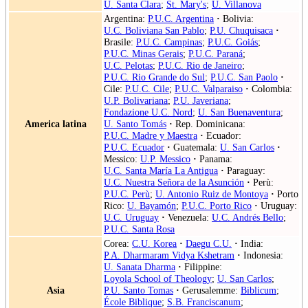
U. Santa Clara
;
St. Mary's
;
U. Villanova
Argentina:
P.U.C. Argentina
·
Bolivia:
U.C. Boliviana San Pablo
;
P.U. Chuquisaca
·
Brasile:
P.U.C. Campinas
;
P.U.C. Goiás
;
P.U.C. Minas Gerais
;
P.U.C. Paraná
;
U.C. Pelotas
;
P.U.C. Rio de Janeiro
;
P.U.C. Rio Grande do Sul
;
P.U.C. San Paolo
·
Cile:
P.U.C. Cile
;
P.U.C. Valparaiso
·
Colombia:
U.P. Bolivariana
;
P.U. Javeriana
;
Fondazione U.C. Nord
;
U. San Buenaventura
;
America latina
U. Santo Tomás
·
Rep. Dominicana:
P.U.C. Madre y Maestra
·
Ecuador:
P.U.C. Ecuador
·
Guatemala:
U. San Carlos
·
Messico:
U.P. Messico
·
Panama:
U.C. Santa María La Antigua
·
Paraguay:
U.C. Nuestra Señora de la Asunción
·
Perù:
P.U.C. Perù
;
U. Antonio Ruiz de Montoya
·
Porto
Rico:
U. Bayamón
;
P.U.C. Porto Rico
·
Uruguay:
U.C. Uruguay
·
Venezuela:
U.C. Andrés Bello
;
P.U.C. Santa Rosa
Corea:
C.U. Korea
·
Daegu C.U.
·
India:
P.A. Dharmaram Vidya Kshetram
·
Indonesia:
U. Sanata Dharma
·
Filippine:
Loyola School of Theology
;
U. San Carlos
;
Asia
P.U. Santo Tomas
·
Gerusalemme:
Biblicum
;
École Biblique
;
S.B. Franciscanum
;