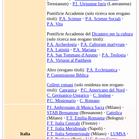
Teresianum)
·
P.I. Utriusque Iuris
(Lateranense)
Pontificie Accademie (solo ricerca non erogano
titoli):
P.A. Scienze
·
P.A. Scienze Sociali
·
P.A. Vita
Pontificie Accademie del
Dicastero per la cultura
(solo ricerca non erogano titoli):
P.A. Archeologia
·
P.A. Cultorum martyrum
·
P.A. Latinità
·
P.A. Mariana
·
P.A. San Tommaso d'Aquino
·
P.A. Teologia
·
P.A. Virtuosi al Pantheon
Altro (erogano titoli):
P.A. Ecclesiastica
·
P. Commissione Biblica
Collegi romani
(solo residenza non erogano
titoli):
Capranica
·
P.C. Americano del Nord
·
C. Germanico-Ungarico
·
C. Inglese
·
P.C. Missionario
·
C. Romano
P.I. Ambrosiano di Musica Sacra
(Milano)
·
STAB Bressanone
(Bressanone)
·
Cattolica
(Milano)
·
F.T. Emilia-Romagna
(Bologna)
·
F.T. Italia Centrale
(Firenze)
·
F.T. Italia Meridionale
(Napoli)
·
Italia
F.T. Italia Settentrionale
(Milano)
·
LUMSA
·
F.T. Pugliese
(Bari)
·
U.C. Sacro Cuore