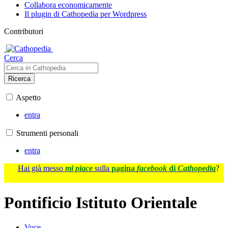
Collabora economicamente
Il plugin di Cathopedia per Wordpress
Contributori
Cerca
Ricerca
Aspetto
entra
Strumenti personali
entra
Hai già messo
mi piace
sulla
pagina
facebook
di
Cathopedia
?
Pontificio Istituto Orientale
Voce