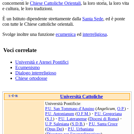
concernenti le
Chiese Cattoliche Orientali
, la loro storia, la loro vita
e cultura, le loro tradizioni.
È un Istituto dipendente strettamente dalla
Santa Sede
, ed è ponte
con tutte le Chiese cattoliche orientali.
Svolge inoltre una funzione
ecumenica
ed
interreligiosa
.
Voci correlate
Università e Atenei Pontifici
Ecumenismo
Dialogo interreligioso
Chiese ortodosse
v
d
m
Università Cattoliche
•
•
Università Pontificie:
P.U. San Tommaso d'Aquino
(
Angelicum
,
O.P.
)
·
P.U. Antonianum
(
O.F.M.
)
·
P.U. Gregoriana
(
S.J.
)
·
P.U. Lateranense
(
Diocesi di Roma
)
·
U.P. Salesiana
(
S.D.B.
)
·
P.U. Santa Croce
(
Opus Dei
)
·
P.U. Urbaniana
(
Dicastero per l'evangelizzazione
)