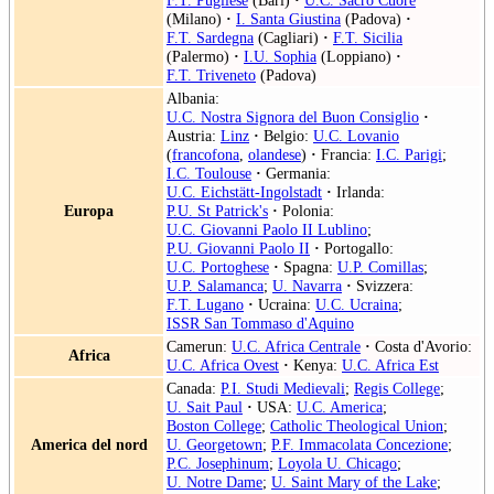
(Milano)
·
I. Santa Giustina
(Padova)
·
F.T. Sardegna
(Cagliari)
·
F.T. Sicilia
(Palermo)
·
I.U. Sophia
(Loppiano)
·
F.T. Triveneto
(Padova)
Albania:
U.C. Nostra Signora del Buon Consiglio
·
Austria:
Linz
·
Belgio:
U.C. Lovanio
(
francofona
,
olandese
)
·
Francia:
I.C. Parigi
;
I.C. Toulouse
·
Germania:
U.C. Eichstätt-Ingolstadt
·
Irlanda:
Europa
P.U. St Patrick's
·
Polonia:
U.C. Giovanni Paolo II Lublino
;
P.U. Giovanni Paolo II
·
Portogallo:
U.C. Portoghese
·
Spagna:
U.P. Comillas
;
U.P. Salamanca
;
U. Navarra
·
Svizzera:
F.T. Lugano
·
Ucraina:
U.C. Ucraina
;
ISSR San Tommaso d'Aquino
Camerun:
U.C. Africa Centrale
·
Costa d'Avorio:
Africa
U.C. Africa Ovest
·
Kenya:
U.C. Africa Est
Canada:
P.I. Studi Medievali
;
Regis College
;
U. Sait Paul
·
USA:
U.C. America
;
Boston College
;
Catholic Theological Union
;
America del nord
U. Georgetown
;
P.F. Immacolata Concezione
;
P.C. Josephinum
;
Loyola U. Chicago
;
U. Notre Dame
;
U. Saint Mary of the Lake
;