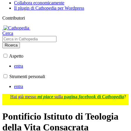
Collabora economicamente
Il plugin di Cathopedia per Wordpress
Contributori
Cerca
Ricerca
Aspetto
entra
Strumenti personali
entra
Hai già messo
mi piace
sulla
pagina
facebook
di
Cathopedia
?
Pontificio Istituto di Teologia
della Vita Consacrata