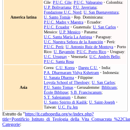
Cile:
P.U.C. Cile
;
P.U.C. Valparaiso
·
Colombia:
U.P. Bolivariana
;
P.U. Javeriana
;
Fondazione U.C. Nord
;
U. San Buenaventura
;
America latina
U. Santo Tomás
·
Rep. Dominicana:
P.U.C. Madre y Maestra
·
Ecuador:
P.U.C. Ecuador
·
Guatemala:
U. San Carlos
·
Messico:
U.P. Messico
·
Panama:
U.C. Santa María La Antigua
·
Paraguay:
U.C. Nuestra Señora de la Asunción
·
Perù:
P.U.C. Perù
;
U. Antonio Ruiz de Montoya
·
Porto
Rico:
U. Bayamón
;
P.U.C. Porto Rico
·
Uruguay:
U.C. Uruguay
·
Venezuela:
U.C. Andrés Bello
;
P.U.C. Santa Rosa
Corea:
C.U. Korea
·
Daegu C.U.
·
India:
P.A. Dharmaram Vidya Kshetram
·
Indonesia:
U. Sanata Dharma
·
Filippine:
Loyola School of Theology
;
U. San Carlos
;
Asia
P.U. Santo Tomas
·
Gerusalemme:
Biblicum
;
École Biblique
;
S.B. Franciscanum
;
S.T. Salesianum
·
Libano:
U. Santo Spirito di Kaslik
;
U. Saint-Joseph
·
Taiwan:
U.C. Fu Jen
Estratto da "
https://it.cathopedia.org/w/index.php?
title=Pontificio_Istituto_di_Teologia_della_Vita_Consacrata_%22
Categorie
: