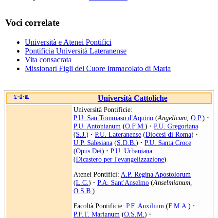
Voci correlate
Università e Atenei Pontifici
Pontificia Università Lateranense
Vita consacrata
Missionari Figli del Cuore Immacolato di Maria
v
d
m
Università Cattoliche
•
•
Università Pontificie:
P.U. San Tommaso d'Aquino
(
Angelicum
,
O.P.
)
·
P.U. Antonianum
(
O.F.M.
)
·
P.U. Gregoriana
(
S.J.
)
·
P.U. Lateranense
(
Diocesi di Roma
)
·
U.P. Salesiana
(
S.D.B.
)
·
P.U. Santa Croce
(
Opus Dei
)
·
P.U. Urbaniana
(
Dicastero per l'evangelizzazione
)
Atenei Pontifici:
A.P. Regina Apostolorum
(
L.C.
)
·
P.A. Sant'Anselmo
(
Anselmianum
,
O.S.B.
)
Facoltà Pontificie:
P.F. Auxilium
(
F.M.A.
)
·
P.F.T. Marianum
(
O.S.M.
)
·