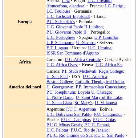
Austria:
Linz
·
Belgio:
U.C. Lovanio
(
francofona
,
olandese
)
·
Francia:
I.C. Parigi
;
I.C. Toulouse
·
Germania:
U.C. Eichstätt-Ingolstadt
·
Irlanda:
Europa
P.U. St Patrick's
·
Polonia:
U.C. Giovanni Paolo II Lublino
;
P.U. Giovanni Paolo II
·
Portogallo:
U.C. Portoghese
·
Spagna:
U.P. Comillas
;
U.P. Salamanca
;
U. Navarra
·
Svizzera:
F.T. Lugano
·
Ucraina:
U.C. Ucraina
;
ISSR San Tommaso d'Aquino
Camerun:
U.C. Africa Centrale
·
Costa d'Avorio:
Africa
U.C. Africa Ovest
·
Kenya:
U.C. Africa Est
Canada:
P.I. Studi Medievali
;
Regis College
;
U. Sait Paul
·
USA:
U.C. America
;
Boston College
;
Catholic Theological Union
;
America del nord
U. Georgetown
;
P.F. Immacolata Concezione
;
P.C. Josephinum
;
Loyola U. Chicago
;
U. Notre Dame
;
U. Saint Mary of the Lake
;
U. Santa Clara
;
St. Mary's
;
U. Villanova
Argentina:
P.U.C. Argentina
·
Bolivia:
U.C. Boliviana San Pablo
;
P.U. Chuquisaca
·
Brasile:
P.U.C. Campinas
;
P.U.C. Goiás
;
P.U.C. Minas Gerais
;
P.U.C. Paraná
;
U.C. Pelotas
;
P.U.C. Rio de Janeiro
;
P.U.C. Rio Grande do Sul
;
P.U.C. San Paolo
·