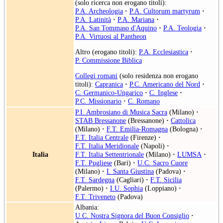
(solo ricerca non erogano titoli):
P.A. Archeologia
·
P.A. Cultorum martyrum
·
P.A. Latinità
·
P.A. Mariana
·
P.A. San Tommaso d'Aquino
·
P.A. Teologia
·
P.A. Virtuosi al Pantheon
Altro (erogano titoli):
P.A. Ecclesiastica
·
P. Commissione Biblica
Collegi romani
(solo residenza non erogano
titoli):
Capranica
·
P.C. Americano del Nord
·
C. Germanico-Ungarico
·
C. Inglese
·
P.C. Missionario
·
C. Romano
P.I. Ambrosiano di Musica Sacra
(Milano)
·
STAB Bressanone
(Bressanone)
·
Cattolica
(Milano)
·
F.T. Emilia-Romagna
(Bologna)
·
F.T. Italia Centrale
(Firenze)
·
F.T. Italia Meridionale
(Napoli)
·
Italia
F.T. Italia Settentrionale
(Milano)
·
LUMSA
·
F.T. Pugliese
(Bari)
·
U.C. Sacro Cuore
(Milano)
·
I. Santa Giustina
(Padova)
·
F.T. Sardegna
(Cagliari)
·
F.T. Sicilia
(Palermo)
·
I.U. Sophia
(Loppiano)
·
F.T. Triveneto
(Padova)
Albania:
U.C. Nostra Signora del Buon Consiglio
·