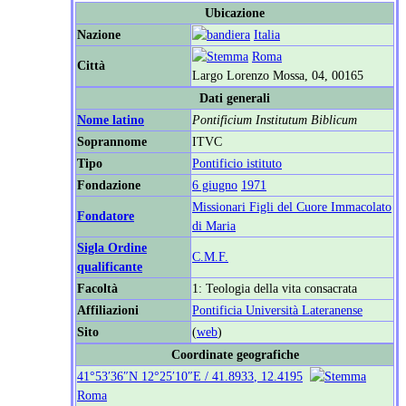
Ubicazione
Nazione
Italia
Roma
Città
Largo Lorenzo Mossa, 04, 00165
Dati generali
Nome latino
Pontificium Institutum Biblicum
Soprannome
ITVC
Tipo
Pontificio istituto
Fondazione
6 giugno
1971
Missionari Figli del Cuore Immacolato
Fondatore
di Maria
Sigla Ordine
C.M.F.
qualificante
Facoltà
1: Teologia della vita consacrata
Affiliazioni
Pontificia Università Lateranense
Sito
(
web
)
Coordinate geografiche
41°53′36″N
12°25′10″E
/
41.8933
,
12.4195
Roma