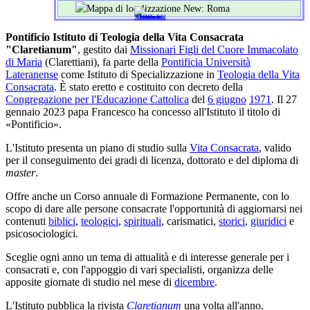
Pontificio Istituto di Teologia della Vita Consacrata
"Claretianum"
, gestito dai
Missionari Figli del Cuore Immacolato
di Maria
(Clarettiani), fa parte della
Pontificia Università
Lateranense
come Istituto di Specializzazione in
Teologia della Vita
Consacrata
. È stato eretto e costituito con decreto della
Congregazione per l'Educazione Cattolica
del
6 giugno
1971
. Il 27
gennaio 2023 papa Francesco ha concesso all'Istituto il titolo di
«Pontificio».
L'Istituto presenta un piano di studio sulla
Vita Consacrata
, valido
per il conseguimento dei gradi di licenza, dottorato e del diploma di
master
.
Offre anche un Corso annuale di Formazione Permanente, con lo
scopo di dare alle persone consacrate l'opportunità di aggiornarsi nei
contenuti
biblici
,
teologici
,
spirituali
, carismatici,
storici
,
giuridici
e
psicosociologici.
Sceglie ogni anno un tema di attualità e di interesse generale per i
consacrati e, con l'appoggio di vari specialisti, organizza delle
apposite giornate di studio nel mese di
dicembre
.
L'Istituto pubblica la rivista
Claretianum
una volta all'anno.