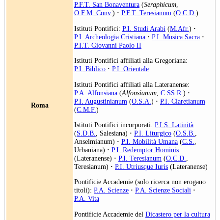
P.F.T. San Bonaventura
(
Seraphicum
,
O.F.M. Conv.
)
·
P.F.T. Teresianum
(
O.C.D.
)
Istituti Pontifici:
P.I. Studi Arabi
(
M.Afr.
)
·
P.I. Archeologia Cristiana
·
P.I. Musica Sacra
·
P.I.T. Giovanni Paolo II
Istituti Pontifici affiliati alla Gregoriana:
P.I. Biblico
·
P.I. Orientale
Istituti Pontifici affiliati alla Lateranense:
P.A. Alfonsiana
(
Alfonsianum
,
C.SS.R.
)
·
P.I. Augustinianum
(
O.S.A.
)
·
P.I. Claretianum
Roma
(
C.M.F.
)
Istituti Pontifici incorporati:
P.I.S. Latinità
(
S.D.B.
, Salesiana)
·
P.I. Liturgico
(
O.S.B.
,
Anselmianum)
·
P.I. Mobilità Umana
(
C.S.
,
Urbaniana)
·
P.I. Redemptor Hominis
(Lateranense)
·
P.I. Teresianum
(
O.C.D.
,
Teresianum)
·
P.I. Utriusque Iuris
(Lateranense)
Pontificie Accademie (solo ricerca non erogano
titoli):
P.A. Scienze
·
P.A. Scienze Sociali
·
P.A. Vita
Pontificie Accademie del
Dicastero per la cultura