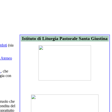
Istituto di Liturgia Pastorale Santa Giustina
rdoti
(sia
o Ateneo
1
, che
ogia con
 ruolo che
ondita del
oprattutto