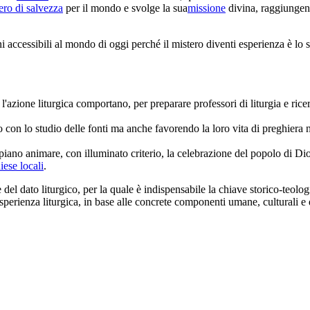
ero di salvezza
per il mondo e svolge la sua
missione
divina, raggiunge
ni accessibili al mondo di oggi perché il mistero diventi esperienza è lo
 l'azione liturgica comportano, per preparare professori di liturgia e ricer
olo con lo studio delle fonti ma anche favorendo la loro vita di preghiera 
iano animare, con illuminato criterio, la celebrazione del popolo di Dio,
iese locali
.
del dato liturgico, per la quale è indispensabile la chiave storico-teolo
perienza liturgica, in base alle concrete componenti umane, culturali e 