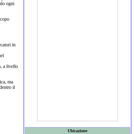
ndo ogni
 scopo
catori in
nel
 a livello
gica, ma
dentro il
Ubicazione