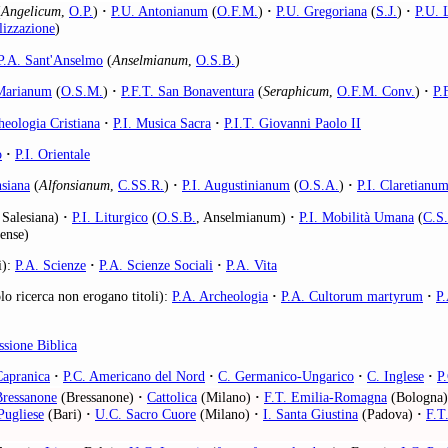
(
Angelicum
,
O.P.
)
·
P.U. Antonianum
(
O.F.M.
)
·
P.U. Gregoriana
(
S.J.
)
·
P.U. 
lizzazione
)
P.A. Sant'Anselmo
(
Anselmianum
,
O.S.B.
)
 Marianum
(
O.S.M.
)
·
P.F.T. San Bonaventura
(
Seraphicum
,
O.F.M. Conv.
)
·
P.
heologia Cristiana
·
P.I. Musica Sacra
·
P.I.T. Giovanni Paolo II
o
·
P.I. Orientale
nsiana
(
Alfonsianum
,
C.SS.R.
)
·
P.I. Augustinianum
(
O.S.A.
)
·
P.I. Claretianu
 Salesiana)
·
P.I. Liturgico
(
O.S.B.
, Anselmianum)
·
P.I. Mobilità Umana
(
C.S.
ense)
i):
P.A. Scienze
·
P.A. Scienze Sociali
·
P.A. Vita
lo ricerca non erogano titoli):
P.A. Archeologia
·
P.A. Cultorum martyrum
·
P.
sione Biblica
Capranica
·
P.C. Americano del Nord
·
C. Germanico-Ungarico
·
C. Inglese
·
P
ressanone
(Bressanone)
·
Cattolica
(Milano)
·
F.T. Emilia-Romagna
(Bologna)
Pugliese
(Bari)
·
U.C. Sacro Cuore
(Milano)
·
I. Santa Giustina
(Padova)
·
F.T