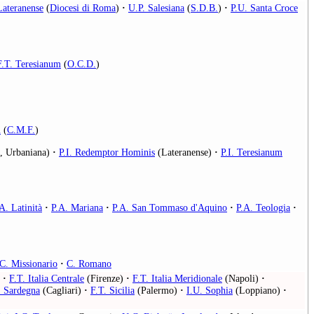
Lateranense
(
Diocesi di Roma
)
·
U.P. Salesiana
(
S.D.B.
)
·
P.U. Santa Croce
F.T. Teresianum
(
O.C.D.
)
m
(
C.M.F.
)
, Urbaniana)
·
P.I. Redemptor Hominis
(Lateranense)
·
P.I. Teresianum
A. Latinità
·
P.A. Mariana
·
P.A. San Tommaso d'Aquino
·
P.A. Teologia
·
.C. Missionario
·
C. Romano
·
F.T. Italia Centrale
(Firenze)
·
F.T. Italia Meridionale
(Napoli)
·
. Sardegna
(Cagliari)
·
F.T. Sicilia
(Palermo)
·
I.U. Sophia
(Loppiano)
·