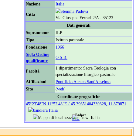
Nazione
Italia
Padova
Città
Via Giuseppe Ferrari 2/A - 35123
Dati generali
Soprannome
ILP
Tipo
Istituto pastorale
Fondazione
1966
Sigla Ordine
O.S.B.
qualificante
1 dipartimento: Sacra Teologia con
Facoltà
specializzazione liturgico-pastorale
Affiliazioni
Pontificio Ateneo Sant'Anselmo
Sito
(
web
)
Coordinate geografiche
45°23′48″N
11°52′48″E
/
45.39651404339328
,
11.879871
Italia
Padova