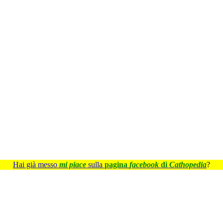
Hai già messo
mi piace
sulla
pagina
facebook
di
Cathopedia
?