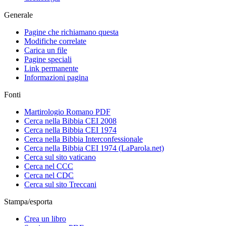
Generale
Pagine che richiamano questa
Modifiche correlate
Carica un file
Pagine speciali
Link permanente
Informazioni pagina
Fonti
Martirologio Romano PDF
Cerca nella Bibbia CEI 2008
Cerca nella Bibbia CEI 1974
Cerca nella Bibbia Interconfessionale
Cerca nella Bibbia CEI 1974 (LaParola.net)
Cerca sul sito vaticano
Cerca nel CCC
Cerca nel CDC
Cerca sul sito Treccani
Stampa/esporta
Crea un libro