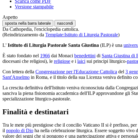
Scarica come PDF
Versione stampabile
Aspetto
sposta nella barra laterale
nascondi
Da Cathopedia, l'enciclopedia cattolica.
(Reindirizzamento da
Template:Istituto di Liturgia Pastorale
)
L'
Istituto di Liturgia Pastorale Santa Giustina
(ILP) è una
univers
È stato fondato nel
1966
dai Monaci
benedettini
di
Santa Giustina di
diocesani che religiosi), le
religiose
e i
laici
sui principi liturgico-
pastor
Con lettera della
Congregazione per l'Educazione Cattolica
del
3 gen
Sant'Anselmo
in Roma, e il titolo della sua Licenza veniva definito c
La crescita definitiva dell'Istituto veniva riconosciuta dalla Congrega
sanciva la piena fisionomia accademica dell'ILP approvandone gli Stat
specializzazione liturgico-pastorale.
Finalità e destinatari
Tra le mete più prestigiose che il concilio Vaticano II si è prefisso, pe
il
popolo di Dio
ha nella celebrazione liturgica. Essere soggetto vivo de
valore dei segni che si pongono e una partecipazione attiva e personal