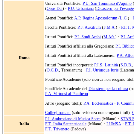
Università Pontificie:
P.U. San Tommaso d'Aquino
(
Opus Dei
)
·
P.U. Urbaniana
(
Dicastero per l'evange
Atenei Pontifici:
A.P. Regina Apostolorum
(
L.C.
)
·
Facoltà Pontificie:
P.F. Auxilium
(
F.M.A.
)
·
P.F.T.
Istituti Pontifici:
P.I. Studi Arabi
(
M.Afr.
)
·
P.I. Arc
Istituti Pontifici affiliati alla Gregoriana:
P.I. Biblic
Istituti Pontifici affiliati alla Lateranense:
P.A. Alfo
Roma
Istituti Pontifici incorporati:
P.I.S. Latinità
(
S.D.B.
,
(
O.C.D.
, Teresianum)
·
P.I. Utriusque Iuris
(Lateran
Pontificie Accademie (solo ricerca non erogano titol
Pontificie Accademie del
Dicastero per la cultura
(so
P.A. Virtuosi al Pantheon
Altro (erogano titoli):
P.A. Ecclesiastica
·
P. Commis
Collegi romani
(solo residenza non erogano titoli):
P.I. Ambrosiano di Musica Sacra
(Milano)
·
STAB B
Italia
F.T. Italia Settentrionale
(Milano)
·
LUMSA
·
F.T. 
F.T. Triveneto
(Padova)