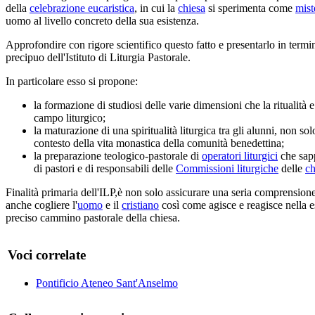
della
celebrazione eucaristica
, in cui la
chiesa
si sperimenta come
mist
uomo al livello concreto della sua esistenza.
Approfondire con rigore scientifico questo fatto e presentarlo in termi
precipuo dell'Istituto di Liturgia Pastorale.
In particolare esso si propone:
la formazione di studiosi delle varie dimensioni che la ritualità e
campo liturgico;
la maturazione di una spiritualità liturgica tra gli alunni, non s
contesto della vita monastica della comunità benedettina;
la preparazione teologico-pastorale di
operatori liturgici
che sapp
di pastori e di responsabili delle
Commissioni liturgiche
delle
ch
Finalità primaria dell'ILP,è non solo assicurare una seria comprensione 
anche cogliere l'
uomo
e il
cristiano
così come agisce e reagisce nella es
preciso cammino pastorale della chiesa.
Voci correlate
Pontificio Ateneo Sant'Anselmo