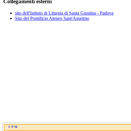
Collegamenti esterni
sito dell'Istituto di Liturgia di Santa Giustina - Padova
Sito del Pontificio Ateneo Sant'Anselmo
v
d
m
•
•