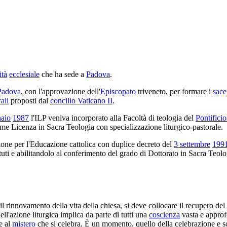
ità
ecclesiale
che ha sede a
Padova
.
 Padova
, con l'approvazione dell'
Episcopato
triveneto, per formare i
sace
ali
proposti dal
concilio Vaticano II
.
naio
1987
l'ILP veniva incorporato alla Facoltà di teologia del
Pontifici
ome Licenza in Sacra Teologia con specializzazione liturgico-pastorale.
zione per l'Educazione cattolica con duplice decreto del
3 settembre
199
uti e abilitandolo al conferimento del grado di Dottorato in Sacra Teol
r il rinnovamento della vita della chiesa, si deve collocare il recupero del
ll'azione liturgica implica da parte di tutti una
coscienza
vasta e approf
e al
mistero
che si celebra. È un momento, quello della celebrazione e s