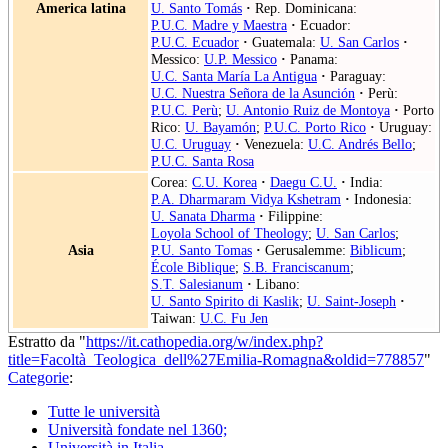
America latina
U. Santo Tomás
·
Rep. Dominicana:
P.U.C. Madre y Maestra
·
Ecuador:
P.U.C. Ecuador
·
Guatemala:
U. San Carlos
·
Messico:
U.P. Messico
·
Panama:
U.C. Santa María La Antigua
·
Paraguay:
U.C. Nuestra Señora de la Asunción
·
Perù:
P.U.C. Perù
;
U. Antonio Ruiz de Montoya
·
Porto
Rico:
U. Bayamón
;
P.U.C. Porto Rico
·
Uruguay:
U.C. Uruguay
·
Venezuela:
U.C. Andrés Bello
;
P.U.C. Santa Rosa
Corea:
C.U. Korea
·
Daegu C.U.
·
India:
P.A. Dharmaram Vidya Kshetram
·
Indonesia:
U. Sanata Dharma
·
Filippine:
Loyola School of Theology
;
U. San Carlos
;
Asia
P.U. Santo Tomas
·
Gerusalemme:
Biblicum
;
École Biblique
;
S.B. Franciscanum
;
S.T. Salesianum
·
Libano:
U. Santo Spirito di Kaslik
;
U. Saint-Joseph
·
Taiwan:
U.C. Fu Jen
Estratto da "
https://it.cathopedia.org/w/index.php?
title=Facoltà_Teologica_dell%27Emilia-Romagna&oldid=778857
"
Categorie
:
Tutte le università
Università fondate nel 1360;
Università in Italia