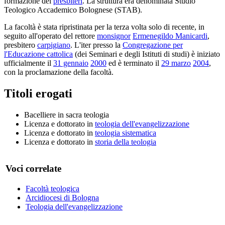
formazione dei
presbiteri
. La struttura era denominata Studio
Teologico Accademico Bolognese (STAB).
La facoltà è stata ripristinata per la terza volta solo di recente, in
seguito all'operato del rettore
monsignor
Ermenegildo Manicardi
,
presbitero
carpigiano
. L'iter presso la
Congregazione per
l'Educazione cattolica
(dei Seminari e degli Istituti di studi) è iniziato
ufficialmente il
31 gennaio
2000
ed è terminato il
29 marzo
2004
,
con la proclamazione della facoltà.
Titoli erogati
Bacelliere in sacra teologia
Licenza e dottorato in
teologia dell'evangelizzazione
Licenza e dottorato in
teologia sistematica
Licenza e dottorato in
storia della teologia
Voci correlate
Facoltà teologica
Arcidiocesi di Bologna
Teologia dell'evangelizzazione