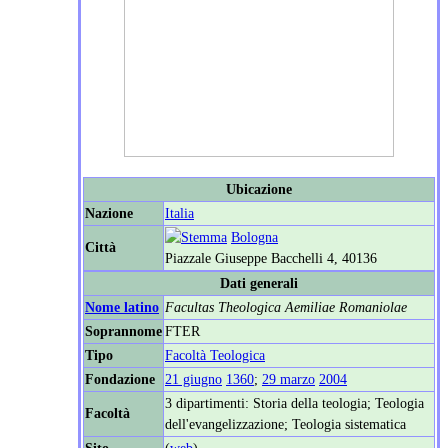
Ubicazione
Nazione
Italia
Bologna
Città
Piazzale Giuseppe Bacchelli 4, 40136
Dati generali
Nome latino
Facultas Theologica Aemiliae Romaniolae
Soprannome
FTER
Tipo
Facoltà Teologica
Fondazione
21 giugno
1360
;
29 marzo
2004
3 dipartimenti: Storia della teologia; Teologia
Facoltà
dell'evangelizzazione; Teologia sistematica