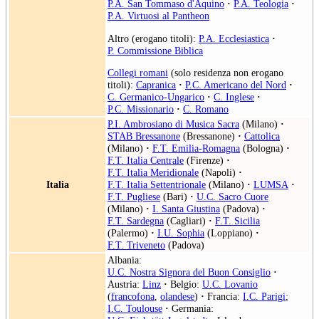
P.A. San Tommaso d'Aquino
·
P.A. Teologia
·
P.A. Virtuosi al Pantheon
Altro (erogano titoli):
P.A. Ecclesiastica
·
P. Commissione Biblica
Collegi romani
(solo residenza non erogano
titoli):
Capranica
·
P.C. Americano del Nord
·
C. Germanico-Ungarico
·
C. Inglese
·
P.C. Missionario
·
C. Romano
P.I. Ambrosiano di Musica Sacra
(Milano)
·
STAB Bressanone
(Bressanone)
·
Cattolica
(Milano)
·
F.T. Emilia-Romagna
(Bologna)
·
F.T. Italia Centrale
(Firenze)
·
F.T. Italia Meridionale
(Napoli)
·
Italia
F.T. Italia Settentrionale
(Milano)
·
LUMSA
·
F.T. Pugliese
(Bari)
·
U.C. Sacro Cuore
(Milano)
·
I. Santa Giustina
(Padova)
·
F.T. Sardegna
(Cagliari)
·
F.T. Sicilia
(Palermo)
·
I.U. Sophia
(Loppiano)
·
F.T. Triveneto
(Padova)
Albania:
U.C. Nostra Signora del Buon Consiglio
·
Austria:
Linz
·
Belgio:
U.C. Lovanio
(
francofona
,
olandese
)
·
Francia:
I.C. Parigi
;
I.C. Toulouse
·
Germania: