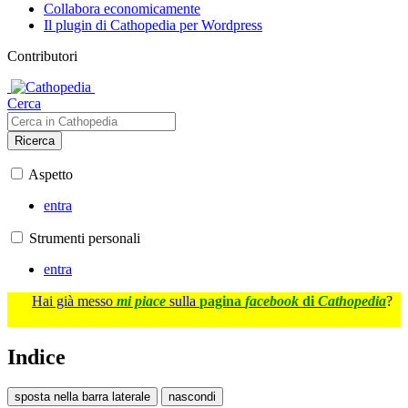
Collabora economicamente
Il plugin di Cathopedia per Wordpress
Contributori
Cerca
Ricerca
Aspetto
entra
Strumenti personali
entra
Hai già messo
mi piace
sulla
pagina
facebook
di
Cathopedia
?
Indice
sposta nella barra laterale
nascondi