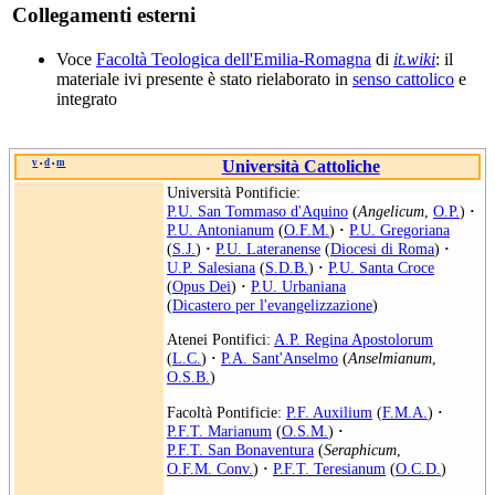
Collegamenti esterni
Voce
Facoltà Teologica dell'Emilia-Romagna
di
it.wiki
: il
materiale ivi presente è stato rielaborato in
senso cattolico
e
integrato
v
d
m
Università Cattoliche
•
•
Università Pontificie:
P.U. San Tommaso d'Aquino
(
Angelicum
,
O.P.
)
·
P.U. Antonianum
(
O.F.M.
)
·
P.U. Gregoriana
(
S.J.
)
·
P.U. Lateranense
(
Diocesi di Roma
)
·
U.P. Salesiana
(
S.D.B.
)
·
P.U. Santa Croce
(
Opus Dei
)
·
P.U. Urbaniana
(
Dicastero per l'evangelizzazione
)
Atenei Pontifici:
A.P. Regina Apostolorum
(
L.C.
)
·
P.A. Sant'Anselmo
(
Anselmianum
,
O.S.B.
)
Facoltà Pontificie:
P.F. Auxilium
(
F.M.A.
)
·
P.F.T. Marianum
(
O.S.M.
)
·
P.F.T. San Bonaventura
(
Seraphicum
,
O.F.M. Conv.
)
·
P.F.T. Teresianum
(
O.C.D.
)