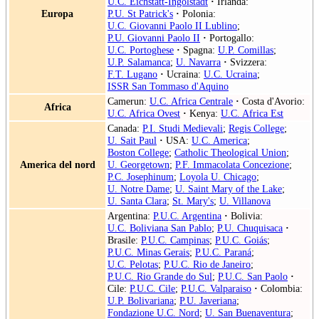
U.C. Eichstätt-Ingolstadt
·
Irlanda:
Europa
P.U. St Patrick's
·
Polonia:
U.C. Giovanni Paolo II Lublino
;
P.U. Giovanni Paolo II
·
Portogallo:
U.C. Portoghese
·
Spagna:
U.P. Comillas
;
U.P. Salamanca
;
U. Navarra
·
Svizzera:
F.T. Lugano
·
Ucraina:
U.C. Ucraina
;
ISSR San Tommaso d'Aquino
Camerun:
U.C. Africa Centrale
·
Costa d'Avorio:
Africa
U.C. Africa Ovest
·
Kenya:
U.C. Africa Est
Canada:
P.I. Studi Medievali
;
Regis College
;
U. Sait Paul
·
USA:
U.C. America
;
Boston College
;
Catholic Theological Union
;
America del nord
U. Georgetown
;
P.F. Immacolata Concezione
;
P.C. Josephinum
;
Loyola U. Chicago
;
U. Notre Dame
;
U. Saint Mary of the Lake
;
U. Santa Clara
;
St. Mary's
;
U. Villanova
Argentina:
P.U.C. Argentina
·
Bolivia:
U.C. Boliviana San Pablo
;
P.U. Chuquisaca
·
Brasile:
P.U.C. Campinas
;
P.U.C. Goiás
;
P.U.C. Minas Gerais
;
P.U.C. Paraná
;
U.C. Pelotas
;
P.U.C. Rio de Janeiro
;
P.U.C. Rio Grande do Sul
;
P.U.C. San Paolo
·
Cile:
P.U.C. Cile
;
P.U.C. Valparaiso
·
Colombia:
U.P. Bolivariana
;
P.U. Javeriana
;
Fondazione U.C. Nord
;
U. San Buenaventura
;