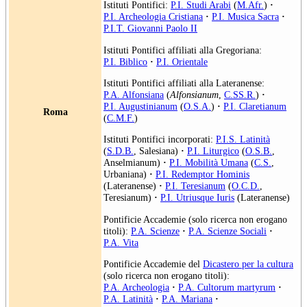
Istituti Pontifici:
P.I. Studi Arabi
(
M.Afr.
)
·
P.I. Archeologia Cristiana
·
P.I. Musica Sacra
·
P.I.T. Giovanni Paolo II
Istituti Pontifici affiliati alla Gregoriana:
P.I. Biblico
·
P.I. Orientale
Istituti Pontifici affiliati alla Lateranense:
P.A. Alfonsiana
(
Alfonsianum
,
C.SS.R.
)
·
P.I. Augustinianum
(
O.S.A.
)
·
P.I. Claretianum
Roma
(
C.M.F.
)
Istituti Pontifici incorporati:
P.I.S. Latinità
(
S.D.B.
, Salesiana)
·
P.I. Liturgico
(
O.S.B.
,
Anselmianum)
·
P.I. Mobilità Umana
(
C.S.
,
Urbaniana)
·
P.I. Redemptor Hominis
(Lateranense)
·
P.I. Teresianum
(
O.C.D.
,
Teresianum)
·
P.I. Utriusque Iuris
(Lateranense)
Pontificie Accademie (solo ricerca non erogano
titoli):
P.A. Scienze
·
P.A. Scienze Sociali
·
P.A. Vita
Pontificie Accademie del
Dicastero per la cultura
(solo ricerca non erogano titoli):
P.A. Archeologia
·
P.A. Cultorum martyrum
·
P.A. Latinità
·
P.A. Mariana
·