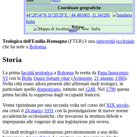
Sito
(
web
)
Coordinate geografiche
44°28′54″N
11°20′29″E
/
44.481603
,
11.341285
Italia
Bologna
Teologica dell'Emilia-Romagna
(FTER) è una
università
ecclesiale
che ha sede a
Bologna
.
Storia
La prima
facoltà teologica
a
Bologna
fu eretta da
Papa Innocenzo
VI
con la
Bolla
Quasi lignum vitae
(
Avignone
,
21 giugno
1360
).
Nella città erano allora presenti altri affermati studi teologici, in
particolare quello
domenicano
, istituito nel
1248
. Nel
1799
questa
prima facoltà fu soppressa dagli occupanti francesi.
Venne ripristinata per una seconda volta nel corso del
XIX secolo
,
ma cessò il
24 marzo
1931
con la promulgazione di nuove norme
accademiche ecclesiastiche, che trovarono la struttura debole e
impreparata alle esigenze di una legislazione più severa.
Gli studi teologici continuarono prevalentemente a uso della