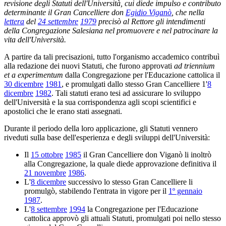
revisione degli Statuti dell'Università, cui diede impulso e contributo
determinante il Gran Cancelliere don
Egidio Viganò
, che nella
lettera
del
24 settembre
1979
precisò al Rettore gli intendimenti
della Congregazione Salesiana nel promuovere e nel patrocinare la
vita dell'Università.
A partire da tali precisazioni, tutto l'organismo accademico contribuì
alla redazione dei nuovi Statuti, che furono approvati
ad triennium
et a experimentum
dalla Congregazione per l'Educazione cattolica il
30 dicembre
1981
, e promulgati dallo stesso Gran Cancelliere 1'
8
dicembre
1982
. Tali statuti erano tesi ad assicurare lo sviluppo
dell'Università e la sua corrispondenza agli scopi scientifici e
apostolici che le erano stati assegnati.
Durante il periodo della loro applicazione, gli Statuti vennero
riveduti sulla base dell'esperienza e degli sviluppi dell'Università:
Il
15 ottobre
1985
il Gran Cancelliere don Viganò li inoltrò
alla Congregazione, la quale diede approvazione definitiva il
21 novembre
1986
.
L'
8 dicembre
successivo lo stesso Gran Cancelliere li
promulgò, stabilendo l'entrata in vigore per il
1º gennaio
1987
.
L'
8 settembre
1994
la Congregazione per l'Educazione
cattolica approvò gli attuali Statuti, promulgati poi nello stesso