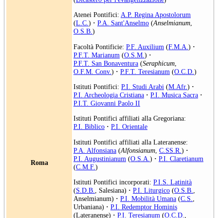
Atenei Pontifici:
A.P. Regina Apostolorum
(
L.C.
)
·
P.A. Sant'Anselmo
(
Anselmianum
,
O.S.B.
)
Facoltà Pontificie:
P.F. Auxilium
(
F.M.A.
)
·
P.F.T. Marianum
(
O.S.M.
)
·
P.F.T. San Bonaventura
(
Seraphicum
,
O.F.M. Conv.
)
·
P.F.T. Teresianum
(
O.C.D.
)
Istituti Pontifici:
P.I. Studi Arabi
(
M.Afr.
)
·
P.I. Archeologia Cristiana
·
P.I. Musica Sacra
·
P.I.T. Giovanni Paolo II
Istituti Pontifici affiliati alla Gregoriana:
P.I. Biblico
·
P.I. Orientale
Istituti Pontifici affiliati alla Lateranense:
P.A. Alfonsiana
(
Alfonsianum
,
C.SS.R.
)
·
P.I. Augustinianum
(
O.S.A.
)
·
P.I. Claretianum
Roma
(
C.M.F.
)
Istituti Pontifici incorporati:
P.I.S. Latinità
(
S.D.B.
, Salesiana)
·
P.I. Liturgico
(
O.S.B.
,
Anselmianum)
·
P.I. Mobilità Umana
(
C.S.
,
Urbaniana)
·
P.I. Redemptor Hominis
(Lateranense)
·
P.I. Teresianum
(
O.C.D.
,