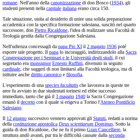
romane
. Nell'anno della
canonizzazione
di don Bosco (
1934
), gli
studenti presenti nella
capitale
italiana
erano circa 150.
Tale situazione, unita al desiderio di unire una solida preparazione
accademica con la specifica formazione salesiana, suscitò nel quarto
successore, don
Pietro Ricaldone
, l'idea di realizzare una Facoltà di
Teologia gestita dalla Congregazione Salesiana.
Nell'udienza concessagli da
papa Pio XI
il
2 maggio
1936
poté
esporre tale progetto. Il
papa
lo incoraggiò, indirizzandolo alla
Sacra
Congregazione per i Seminari e le Università degli studi
, il cui
segretario era
monsignor
Ernesto Ruffini
, divenuto in seguito
cardinale
, che suggerì di non limitarsi alla Facoltà teologica, ma di
istituire anche
diritto canonico
e
filosofia
.
L'esperimento di una
species facultatis
che lavorava in queste tre
aree fu avviato in due studentati torinesi ed ebbe successo
immediato, tanto che già il
3 maggio
1940
la Sacra Congregazione
emanò il
decreto
con il quale si erigeva a Torino l'
Ateneo Pontificio
Salesiano
.
Il
12 giugno
successivo vennero approvati gli
Statuti
, redatti a norma
della
costituzione apostolica
Deus scientiarum Dominus
. Sotto la
guida di don Ricaldone, che ne fu il primo
Gran Cancelliere
, la
struttura andò avanti, pur tra le difficoltà causate dalla
seconda