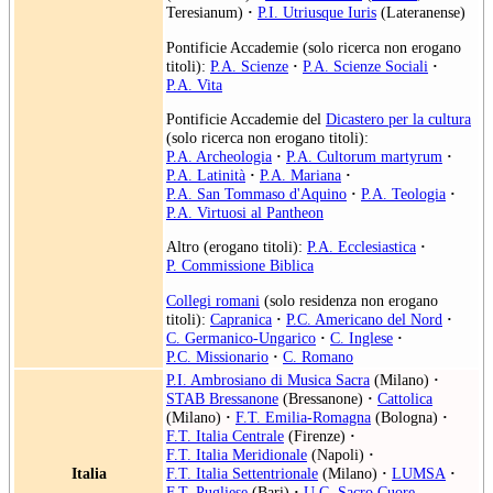
Teresianum)
·
P.I. Utriusque Iuris
(Lateranense)
Pontificie Accademie (solo ricerca non erogano
titoli):
P.A. Scienze
·
P.A. Scienze Sociali
·
P.A. Vita
Pontificie Accademie del
Dicastero per la cultura
(solo ricerca non erogano titoli):
P.A. Archeologia
·
P.A. Cultorum martyrum
·
P.A. Latinità
·
P.A. Mariana
·
P.A. San Tommaso d'Aquino
·
P.A. Teologia
·
P.A. Virtuosi al Pantheon
Altro (erogano titoli):
P.A. Ecclesiastica
·
P. Commissione Biblica
Collegi romani
(solo residenza non erogano
titoli):
Capranica
·
P.C. Americano del Nord
·
C. Germanico-Ungarico
·
C. Inglese
·
P.C. Missionario
·
C. Romano
P.I. Ambrosiano di Musica Sacra
(Milano)
·
STAB Bressanone
(Bressanone)
·
Cattolica
(Milano)
·
F.T. Emilia-Romagna
(Bologna)
·
F.T. Italia Centrale
(Firenze)
·
F.T. Italia Meridionale
(Napoli)
·
Italia
F.T. Italia Settentrionale
(Milano)
·
LUMSA
·
F.T. Pugliese
(Bari)
·
U.C. Sacro Cuore