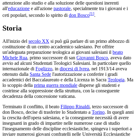
attenzione allo studio e alla soluzione delle questioni inerenti
all'
educazione
e all'azione
pastorale
, specialmente tra i giovani e i
[
1
]
ceti popolari, secondo lo spirito di
don Bosco
.
Storia
All'inizio del
secolo XX
si può già parlare di un primo abbozzo di
costituzione di un centro accademico salesiano. Per offrire
un'adeguata preparazione teologica ai giovani salesiani il
beato
Michele Rua
, primo successore di san
Giovanni Bosco
, aveva dato
avvio ad alcuni Studentati Teologici Salesiani. In particolare quello
internazionale di
Foglizzo
, in
diocesi di Ivrea
, nel 1913/14 aveva
ottenuto dalla
Santa Sede
l'autorizzazione a conferire i gradi
accademici del Baccalaureato e della Licenza in Sacra
Teologia
. Ma
lo scoppio della
prima guerra mondiale
disperse gli studenti e
costrinse alla soppressione della struttura, con la conseguente
decadenza della concessione vaticana.
Terminato il conflitto, il beato
Filippo Rinaldi
, terzo successore di
don Bosco, decise di trasferire lo Studentato a
Torino
. In quegli anni
la crescita dell'opera salesiana, e la conseguente necessità di avere
insegnanti in grado di impartire nelle numerose case di studio
l'insegnamento delle discipline ecclesiastiche, spingeva i superiori a
inviare numerosi giovani confratelli nelle Università Ecclesiastiche