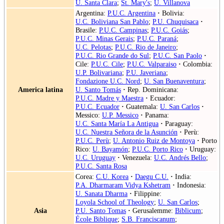
U. Santa Clara
;
St. Mary's
;
U. Villanova
Argentina:
P.U.C. Argentina
·
Bolivia:
U.C. Boliviana San Pablo
;
P.U. Chuquisaca
·
Brasile:
P.U.C. Campinas
;
P.U.C. Goiás
;
P.U.C. Minas Gerais
;
P.U.C. Paraná
;
U.C. Pelotas
;
P.U.C. Rio de Janeiro
;
P.U.C. Rio Grande do Sul
;
P.U.C. San Paolo
·
Cile:
P.U.C. Cile
;
P.U.C. Valparaiso
·
Colombia:
U.P. Bolivariana
;
P.U. Javeriana
;
Fondazione U.C. Nord
;
U. San Buenaventura
;
America latina
U. Santo Tomás
·
Rep. Dominicana:
P.U.C. Madre y Maestra
·
Ecuador:
P.U.C. Ecuador
·
Guatemala:
U. San Carlos
·
Messico:
U.P. Messico
·
Panama:
U.C. Santa María La Antigua
·
Paraguay:
U.C. Nuestra Señora de la Asunción
·
Perù:
P.U.C. Perù
;
U. Antonio Ruiz de Montoya
·
Porto
Rico:
U. Bayamón
;
P.U.C. Porto Rico
·
Uruguay:
U.C. Uruguay
·
Venezuela:
U.C. Andrés Bello
;
P.U.C. Santa Rosa
Corea:
C.U. Korea
·
Daegu C.U.
·
India:
P.A. Dharmaram Vidya Kshetram
·
Indonesia:
U. Sanata Dharma
·
Filippine:
Loyola School of Theology
;
U. San Carlos
;
Asia
P.U. Santo Tomas
·
Gerusalemme:
Biblicum
;
École Biblique
;
S.B. Franciscanum
;