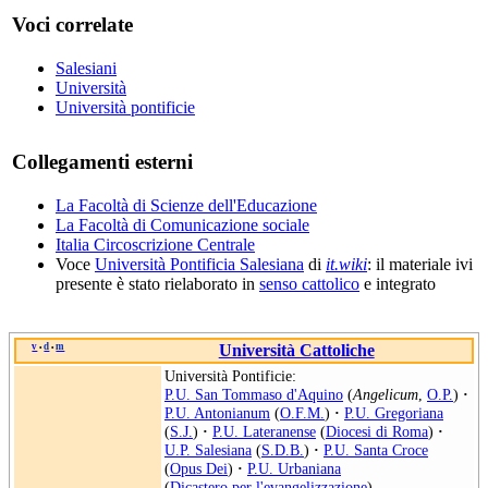
Voci correlate
Salesiani
Università
Università pontificie
Collegamenti esterni
La Facoltà di Scienze dell'Educazione
La Facoltà di Comunicazione sociale
Italia Circoscrizione Centrale
Voce
Università Pontificia Salesiana
di
it.wiki
: il materiale ivi
presente è stato rielaborato in
senso cattolico
e integrato
v
d
m
Università Cattoliche
•
•
Università Pontificie:
P.U. San Tommaso d'Aquino
(
Angelicum
,
O.P.
)
·
P.U. Antonianum
(
O.F.M.
)
·
P.U. Gregoriana
(
S.J.
)
·
P.U. Lateranense
(
Diocesi di Roma
)
·
U.P. Salesiana
(
S.D.B.
)
·
P.U. Santa Croce
(
Opus Dei
)
·
P.U. Urbaniana
(
Dicastero per l'evangelizzazione
)