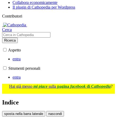
Collabora economicamente
Il plugin di Cathopedia per Wordpress
Contributori
Cerca
Ricerca
Aspetto
entra
Strumenti personali
entra
Hai già messo
mi piace
sulla
pagina
facebook
di
Cathopedia
?
Indice
sposta nella barra laterale
nascondi