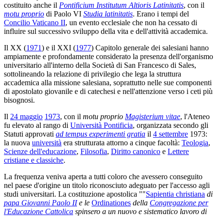
costituito anche il
Pontificium Institutum Altioris Latinitatis
, con il
motu proprio
di Paolo VI
Studia latinitatis
. Erano i tempi del
Concilio Vaticano II
, un evento ecclesiale che non ha cessato di
influire sul successivo sviluppo della vita e dell'attività accademica.
Il XX (
1971
) e il XXI (
1977
) Capitolo generale dei salesiani hanno
ampiamente e profondamente considerato la presenza dell'organismo
universitario all'interno della Società di San Francesco di Sales,
sottolineando la relazione di privilegio che lega la struttura
accademica alla missione salesiana, soprattutto nelle sue componenti
di apostolato giovanile e di catechesi e nell'attenzione verso i ceti più
bisognosi.
Il
24 maggio
1973
, con il
motu proprio
Magisterium vitae
, l'Ateneo
fu elevato al rango di
Università Pontificia
, organizzata secondo gli
Statuti approvati
ad tempus experimenti gratia
il
4 settembre
1973:
la nuova
università
era strutturata attorno a cinque facoltà:
Teologia
,
Scienze dell'educazione
,
Filosofia
,
Diritto canonico
e
Lettere
cristiane e classiche
.
La frequenza veniva aperta a tutti coloro che avessero conseguito
nel paese d'origine un titolo riconosciuto adeguato per l'accesso agli
studi universitari. La costituzione apostolica ""
Sapientia christiana
di
papa Giovanni Paolo II
e le
Ordinationes
della
Congregazione per
l'Educazione Cattolica
spinsero a un nuovo e sistematico lavoro di