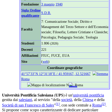
Fondazione
3 maggio
1940
Sigla Ordine
S.D.B.
qualificante
7: Comunicazione Sociale; Diritto e
Management del Terzo Settore e dell'Economia
Facoltà
sociale; Filosofia; Lettere Cristiane e Classiche;
Psicologia; Pedagogia Sociale; Teologia
Studenti
1.806
(2026)
Docenti
221
Affiliazioni
FIUC, FUCE, EUA
Sito
(
web
)
Coordinate geografiche
41°57′33″N
12°31′18″E
/
41.959167
,
12.521667
Roma
Università Pontificia Salesiana
(
UPS
) è un'
università pontificia
gestita dai
salesiani
, al servizio "della
società
, della
Chiesa
e della
[
1
]
[
2
]
Società di san Francesco di Sales
"
, con sede centrale a
Roma
.
Si propone come scopo caratterizzante di dedicare particolare