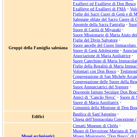
Exallievi ed Exallieve di Don Bosco
Exallieve ed Exallievi di FMA
·
Vol
Figlie dei Sacri Cuori di Gesù e di M
Salesiane oblate del Sacro Cuore di 
Apostole della Sacra Famiglia
·
Suor
Suore di Carità di Miyazaki
·
Suore Missionarie di Maria Aiuto dei
Figlie del Divin Salvatore
·
Suore ancelle del Cuore Immacolato 
Gruppi della Famiglia salesiana
Suore di Gesù Adolescente
·
Associa
Associazione di Maria Ausliatrice
·
Suore Catechiste di Maria Immacolata
Figlie della Regalità di Maria Immac
Volontari con Don Bosco
·
Testimoni
Congregazione di San Michele Arcan
Congregazione delle Suore della Res
Suore Annunciatrici del Signore
·
Discepole Istituto Seculare Don Bos
Amici di "Canção Nova"
·
Suore di 
Suore di Maria Auxiliatrix
·
Comunità della Missione di Don Bos
Basilica di Sant'Agostino
·
Edifici
Chiesa dell'Immacolata Concezione 
Cimatti Museum di Chōfu
·
Museo di Devozione Mariana di Tor
Musei ecclesiastici
Museo Missionario "Don Bosco" di 