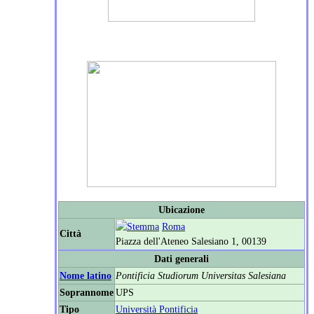
Ubicazione
Roma
Città
Piazza dell'Ateneo Salesiano 1, 00139
Dati generali
Nome latino
Pontificia Studiorum Universitas Salesiana
Soprannome
UPS
Tipo
Università Pontificia