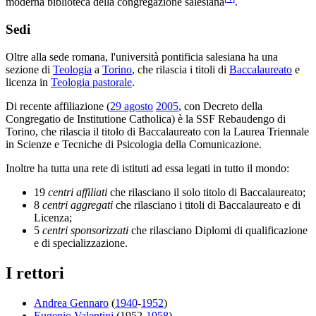
moderna biblioteca della congregazione salesiana
.
Sedi
Oltre alla sede romana, l'università pontificia salesiana ha una
sezione di
Teologia
a
Torino
, che rilascia i titoli di
Baccalaureato
e
licenza in
Teologia pastorale
.
Di recente affiliazione (
29 agosto
2005
, con Decreto della
Congregatio de Institutione Catholica) è la SSF Rebaudengo di
Torino, che rilascia il titolo di Baccalaureato con la Laurea Triennale
in Scienze e Tecniche di Psicologia della Comunicazione.
Inoltre ha tutta una rete di istituti ad essa legati in tutto il mondo:
19
centri affiliati
che rilasciano il solo titolo di Baccalaureato;
8
centri aggregati
che rilasciano i titoli di Baccalaureato e di
Licenza;
5
centri sponsorizzati
che rilasciano Diplomi di qualificazione
e di specializzazione.
I rettori
Andrea Gennaro
(
1940
-
1952
)
Eugenio Valentini
(1952-
1958
)