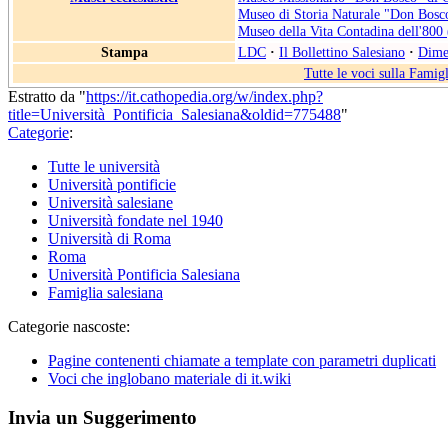
Museo di Storia Naturale "Don Bosc
Museo della Vita Contadina dell'800
Stampa
LDC
·
Il Bollettino Salesiano
·
Dime
Tutte le voci sulla Famigl
Estratto da "
https://it.cathopedia.org/w/index.php?
title=Università_Pontificia_Salesiana&oldid=775488
"
Categorie
:
Tutte le università
Università pontificie
Università salesiane
Università fondate nel 1940
Università di Roma
Roma
Università Pontificia Salesiana
Famiglia salesiana
Categorie nascoste:
Pagine contenenti chiamate a template con parametri duplicati
Voci che inglobano materiale di it.wiki
Invia un Suggerimento