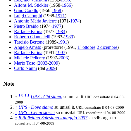
Alfons M. Stickler
(1958-
1966
)
Gino Corallo
(1966-
1968
)
Luigi Calonghi
(1968-
1971
)
Antonio Maria Javierre
(1971-
1974
)
Pietro Braido
(1974-
1977
)
Raffaele Farina
(1977-
1983
)
Roberto Giannatelli
(1983-
1989
)
Tarcisio Bertone
(1989-
1991
)
Angelo Amato
(prorettore) (1991,
1º ottobre
-
2 dicembre
)
Raffaele Farina
(1991-
1997
)
Michele Pellerey
(1997-
2003
)
Mario Toso
(
2003
-
2009
)
Carlo Nanni
(dal
2009
)
Note
1,0
1,1
↑
UPS - Chi siamo
su unisal.it.
URL consultato il 04-08-
2009
↑
UPS - Dove siamo
su unisal.it.
URL consultato il 04-08-2009
↑
UPS - Cenni storici
su unisal.it.
URL consultato il 04-08-2009
↑
Il Bollettino Salesiano - maggio 2007
su sdb.org.
URL
consultato il 04-08-2009