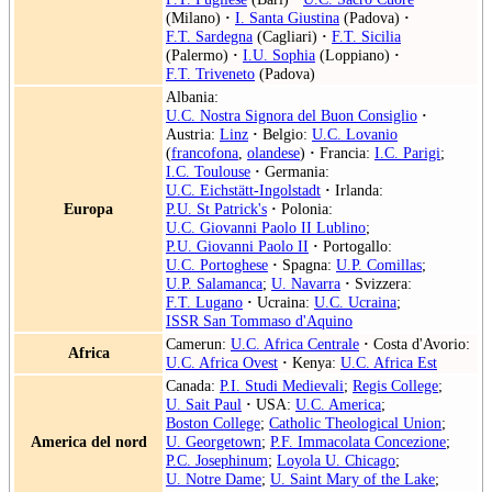
(Milano)
·
I. Santa Giustina
(Padova)
·
F.T. Sardegna
(Cagliari)
·
F.T. Sicilia
(Palermo)
·
I.U. Sophia
(Loppiano)
·
F.T. Triveneto
(Padova)
Albania:
U.C. Nostra Signora del Buon Consiglio
·
Austria:
Linz
·
Belgio:
U.C. Lovanio
(
francofona
,
olandese
)
·
Francia:
I.C. Parigi
;
I.C. Toulouse
·
Germania:
U.C. Eichstätt-Ingolstadt
·
Irlanda:
Europa
P.U. St Patrick's
·
Polonia:
U.C. Giovanni Paolo II Lublino
;
P.U. Giovanni Paolo II
·
Portogallo:
U.C. Portoghese
·
Spagna:
U.P. Comillas
;
U.P. Salamanca
;
U. Navarra
·
Svizzera:
F.T. Lugano
·
Ucraina:
U.C. Ucraina
;
ISSR San Tommaso d'Aquino
Camerun:
U.C. Africa Centrale
·
Costa d'Avorio:
Africa
U.C. Africa Ovest
·
Kenya:
U.C. Africa Est
Canada:
P.I. Studi Medievali
;
Regis College
;
U. Sait Paul
·
USA:
U.C. America
;
Boston College
;
Catholic Theological Union
;
America del nord
U. Georgetown
;
P.F. Immacolata Concezione
;
P.C. Josephinum
;
Loyola U. Chicago
;
U. Notre Dame
;
U. Saint Mary of the Lake
;