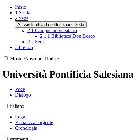
Inizio
1
Storia
2
Sede
Attiva/disattiva la sottosezione Sede
2.1
Campus universitario
2.1.1
Biblioteca Don Bosco
2.2
Sedi
3
I rettori
Mostra/Nascondi l'indice
Università Pontificia Salesiana
Voce
Dialogo
italiano
Leggi
Visualizza sorgente
Cronologia
strumenti