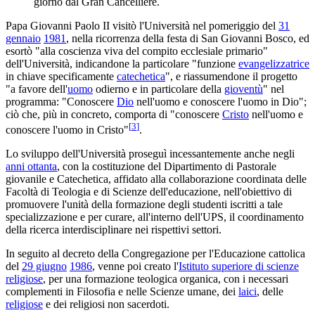
giorno dal Gran Cancelliere.
Papa Giovanni Paolo II visitò l'Università nel pomeriggio del
31
gennaio
1981
, nella ricorrenza della festa di San Giovanni Bosco, ed
esortò "alla coscienza viva del compito ecclesiale primario"
dell'Università, indicandone la particolare "funzione
evangelizzatrice
in chiave specificamente
catechetica
", e riassumendone il progetto
"a favore dell'
uomo
odierno e in particolare della
gioventù
" nel
programma: "Conoscere
Dio
nell'uomo e conoscere l'uomo in Dio";
ciò che, più in concreto, comporta di "conoscere
Cristo
nell'uomo e
[
3
]
conoscere l'uomo in Cristo"
.
Lo sviluppo dell'Università proseguì incessantemente anche negli
anni ottanta
, con la costituzione del Dipartimento di Pastorale
giovanile e Catechetica, affidato alla collaborazione coordinata delle
Facoltà di Teologia e di Scienze dell'educazione, nell'obiettivo di
promuovere l'unità della formazione degli studenti iscritti a tale
specializzazione e per curare, all'interno dell'UPS, il coordinamento
della ricerca interdisciplinare nei rispettivi settori.
In seguito al decreto della Congregazione per l'Educazione cattolica
del
29 giugno
1986
, venne poi creato l'
Istituto superiore di scienze
religiose
, per una formazione teologica organica, con i necessari
complementi in Filosofia e nelle Scienze umane, dei
laici
, delle
religiose
e dei religiosi non sacerdoti.