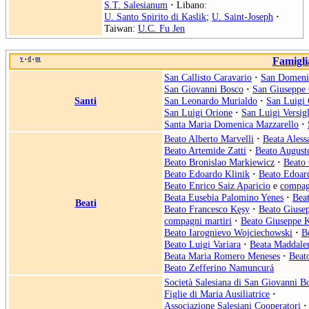
S.T. Salesianum
·
Libano:
U. Santo Spirito di Kaslik
;
U. Saint-Joseph
·
Taiwan:
U.C. Fu Jen
v
d
m
Famigli
•
•
San Callisto Caravario
·
San Domeni
San Giovanni Bosco
·
San Giuseppe 
Santi
San Leonardo Murialdo
·
San Luigi 
San Luigi Orione
·
San Luigi Versigl
Santa Maria Domenica Mazzarello
·
Beato Alberto Marvelli
·
Beata Aless
Beato Artemide Zatti
·
Beato August
Beato Bronislao Markiewicz
·
Beato 
Beato Edoardo Klinik
·
Beato Edoar
Beato Enrico Saiz Aparicio
e
compag
Beata Eusebia Palomino Yenes
·
Beat
Beati
Beato Francesco Kęsy
·
Beato Giuse
compagni martiri
·
Beato Giuseppe 
Beato Iarognievo Wojciechowski
·
B
Beato Luigi Variara
·
Beata Maddale
Beata Maria Romero Meneses
·
Beat
Beato Zefferino Namuncurá
Società Salesiana di San Giovanni B
Figlie di Maria Ausiliatrice
·
Associazione Salesiani Cooperatori
·