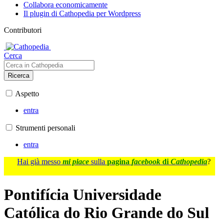
Collabora economicamente
Il plugin di Cathopedia per Wordpress
Contributori
Cerca
Ricerca
Aspetto
entra
Strumenti personali
entra
Hai già messo
mi piace
sulla
pagina
facebook
di
Cathopedia
?
Pontifícia Universidade
Católica do Rio Grande do Sul