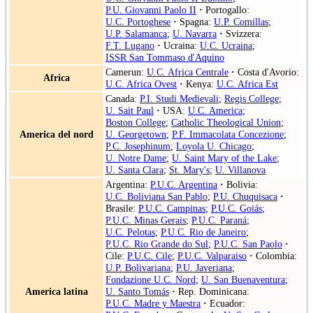
P.U. Giovanni Paolo II
·
Portogallo:
U.C. Portoghese
·
Spagna:
U.P. Comillas
;
U.P. Salamanca
;
U. Navarra
·
Svizzera:
F.T. Lugano
·
Ucraina:
U.C. Ucraina
;
ISSR San Tommaso d'Aquino
Camerun:
U.C. Africa Centrale
·
Costa d'Avorio:
Africa
U.C. Africa Ovest
·
Kenya:
U.C. Africa Est
Canada:
P.I. Studi Medievali
;
Regis College
;
U. Sait Paul
·
USA:
U.C. America
;
Boston College
;
Catholic Theological Union
;
America del nord
U. Georgetown
;
P.F. Immacolata Concezione
;
P.C. Josephinum
;
Loyola U. Chicago
;
U. Notre Dame
;
U. Saint Mary of the Lake
;
U. Santa Clara
;
St. Mary's
;
U. Villanova
Argentina:
P.U.C. Argentina
·
Bolivia:
U.C. Boliviana San Pablo
;
P.U. Chuquisaca
·
Brasile:
P.U.C. Campinas
;
P.U.C. Goiás
;
P.U.C. Minas Gerais
;
P.U.C. Paraná
;
U.C. Pelotas
;
P.U.C. Rio de Janeiro
;
P.U.C. Rio Grande do Sul
;
P.U.C. San Paolo
·
Cile:
P.U.C. Cile
;
P.U.C. Valparaiso
·
Colombia:
U.P. Bolivariana
;
P.U. Javeriana
;
Fondazione U.C. Nord
;
U. San Buenaventura
;
America latina
U. Santo Tomás
·
Rep. Dominicana:
P.U.C. Madre y Maestra
·
Ecuador: