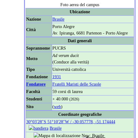
Foto aerea del campus
Ubicazione
Nazione
Brasile
Porto Alegre
Città
Av. Ipiranga, 6681 Partenon - Porto Alegre
Dati generali
Soprannome
PUCRS
Ad verum ducit
Motto
(Conduce alla verità)
Tipo
Università cattolica
Fondazione
1931
Fondatore
Fratelli Maristi delle Scuole
Facoltà
59 corsi di laurea
Studenti
+ 40.000
(2026)
Sito
(
web
)
Coordinate geografiche
30°03′28″S
51°10′28″W
/
-30.057778
,
-51.174444
Brasile
Porto Alegre