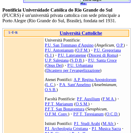
Pontifícia Universidade Católica do Rio Grande do Sul
(PUCRS) è un'università privata cattolica con sede principale a
Porto Alegre (Rio Grande do Sul, Brasile), fondata nel 1931.
v
d
m
Università Cattoliche
•
•
Università Pontificie:
P.U. San Tommaso d'Aquino
(
Angelicum
,
O.P.
)
·
P.U. Antonianum
(
O.F.M.
)
·
P.U. Gregoriana
(
S.J.
)
·
P.U. Lateranense
(
Diocesi di Roma
)
·
U.P. Salesiana
(
S.D.B.
)
·
P.U. Santa Croce
(
Opus Dei
)
·
P.U. Urbaniana
(
Dicastero per l'evangelizzazione
)
Atenei Pontifici:
A.P. Regina Apostolorum
(
L.C.
)
·
P.A. Sant'Anselmo
(
Anselmianum
,
O.S.B.
)
Facoltà Pontificie:
P.F. Auxilium
(
F.M.A.
)
·
P.F.T. Marianum
(
O.S.M.
)
·
P.F.T. San Bonaventura
(
Seraphicum
,
O.F.M. Conv.
)
·
P.F.T. Teresianum
(
O.C.D.
)
Istituti Pontifici:
P.I. Studi Arabi
(
M.Afr.
)
·
P.I. Archeologia Cristiana
·
P.I. Musica Sacra
·