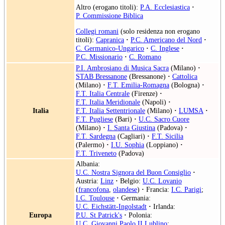
Altro (erogano titoli):
P.A. Ecclesiastica
·
P. Commissione Biblica
Collegi romani
(solo residenza non erogano
titoli):
Capranica
·
P.C. Americano del Nord
·
C. Germanico-Ungarico
·
C. Inglese
·
P.C. Missionario
·
C. Romano
P.I. Ambrosiano di Musica Sacra
(Milano)
·
STAB Bressanone
(Bressanone)
·
Cattolica
(Milano)
·
F.T. Emilia-Romagna
(Bologna)
·
F.T. Italia Centrale
(Firenze)
·
F.T. Italia Meridionale
(Napoli)
·
Italia
F.T. Italia Settentrionale
(Milano)
·
LUMSA
·
F.T. Pugliese
(Bari)
·
U.C. Sacro Cuore
(Milano)
·
I. Santa Giustina
(Padova)
·
F.T. Sardegna
(Cagliari)
·
F.T. Sicilia
(Palermo)
·
I.U. Sophia
(Loppiano)
·
F.T. Triveneto
(Padova)
Albania:
U.C. Nostra Signora del Buon Consiglio
·
Austria:
Linz
·
Belgio:
U.C. Lovanio
(
francofona
,
olandese
)
·
Francia:
I.C. Parigi
;
I.C. Toulouse
·
Germania:
U.C. Eichstätt-Ingolstadt
·
Irlanda:
Europa
P.U. St Patrick's
·
Polonia:
U.C. Giovanni Paolo II Lublino
;