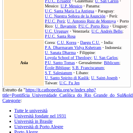
P.U.C. Ecuador
·
Guatemala:
U. San Carlos
·
Messico:
U.P. Messico
·
Panama:
U.C. Santa María La Antigua
·
Paraguay:
U.C. Nuestra Señora de la Asunción
·
Perù:
P.U.C. Perù
;
U. Antonio Ruiz de Montoya
·
Porto
Rico:
U. Bayamón
;
P.U.C. Porto Rico
·
Uruguay:
U.C. Uruguay
·
Venezuela:
U.C. Andrés Bello
;
P.U.C. Santa Rosa
Corea:
C.U. Korea
·
Daegu C.U.
·
India:
P.A. Dharmaram Vidya Kshetram
·
Indonesia:
U. Sanata Dharma
·
Filippine:
Loyola School of Theology
;
U. San Carlos
;
Asia
P.U. Santo Tomas
·
Gerusalemme:
Biblicum
;
École Biblique
;
S.B. Franciscanum
;
S.T. Salesianum
·
Libano:
U. Santo Spirito di Kaslik
;
U. Saint-Joseph
·
Taiwan:
U.C. Fu Jen
Estratto da "
https://it.cathopedia.org/w/index.php?
title=Pontifícia_Universidade_Católica_do_Rio_Grande_do_Sul&ol
Categorie
:
Tutte le università
Università fondate nel 1931
Università in Brasile
Università di Porto Alegre
Porto Alegre