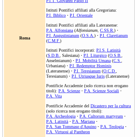
P.I.T. Giovanni Paolo II
Istituti Pontifici affiliati alla Gregoriana:
P.I. Biblico
·
P.I. Orientale
Istituti Pontifici affiliati alla Lateranense:
P.A. Alfonsiana
(
Alfonsianum
,
C.SS.R.
)
·
P.I. Augustinianum
(
O.S.A.
)
·
P.I. Claretianum
Roma
(
C.M.F.
)
Istituti Pontifici incorporati:
P.I.S. Latinità
(
S.D.B.
, Salesiana)
·
P.I. Liturgico
(
O.S.B.
,
Anselmianum)
·
P.I. Mobilità Umana
(
C.S.
,
Urbaniana)
·
P.I. Redemptor Hominis
(Lateranense)
·
P.I. Teresianum
(
O.C.D.
,
Teresianum)
·
P.I. Utriusque Iuris
(Lateranense)
Pontificie Accademie (solo ricerca non erogano
titoli):
P.A. Scienze
·
P.A. Scienze Sociali
·
P.A. Vita
Pontificie Accademie del
Dicastero per la cultura
(solo ricerca non erogano titoli):
P.A. Archeologia
·
P.A. Cultorum martyrum
·
P.A. Latinità
·
P.A. Mariana
·
P.A. San Tommaso d'Aquino
·
P.A. Teologia
·
P.A. Virtuosi al Pantheon