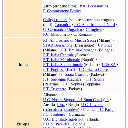
Altro (erogano titoli):
P.A. Ecclesiastica
·
P. Commissione Biblica
Collegi romani
(solo residenza non erogano
titoli):
Capranica
·
P.C. Americano del Nord
·
C. Germanico-Ungarico
·
C. Inglese
·
P.C. Missionario
·
C. Romano
P.I. Ambrosiano di Musica Sacra
(Milano)
·
STAB Bressanone
(Bressanone)
·
Cattolica
(Milano)
·
F.T. Emilia-Romagna
(Bologna)
·
F.T. Italia Centrale
(Firenze)
·
F.T. Italia Meridionale
(Napoli)
·
Italia
F.T. Italia Settentrionale
(Milano)
·
LUMSA
·
F.T. Pugliese
(Bari)
·
U.C. Sacro Cuore
(Milano)
·
I. Santa Giustina
(Padova)
·
F.T. Sardegna
(Cagliari)
·
F.T. Sicilia
(Palermo)
·
I.U. Sophia
(Loppiano)
·
F.T. Triveneto
(Padova)
Albania:
U.C. Nostra Signora del Buon Consiglio
·
Austria:
Linz
·
Belgio:
U.C. Lovanio
(
francofona
,
olandese
)
·
Francia:
I.C. Parigi
;
I.C. Toulouse
·
Germania:
U.C. Eichstätt-Ingolstadt
·
Irlanda:
Europa
P.U. St Patrick's
·
Polonia: