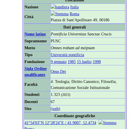
Nazione
Italia
Roma
Città
Piazza di Sant'Apollinare 49, 00186
Dati generali
Nome latino
Pontificia Universitas Sanctae Crucis
Soprannome
PUSC
Motto
Omnes traham ad meipsum
Tipo
Università pontificia
Fondazione
9 gennaio
1985
15 luglio
1998
Sigla Ordine
Opus Dei
qualificante
4: Teologia; Diritto Canonico; Filosofia;
Facoltà
Comunicazione Sociale Istituzionale
Studenti
1.323
(2023)
Docenti
67
Sito
(
web
)
Coordinate geografiche
41°54′03″N
12°28′24″E
/
41.9007
,
12.4734
Roma