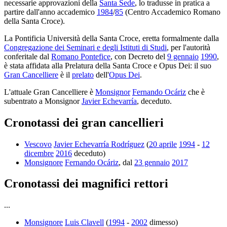
necessarie approvazioni della
Santa Sede
, lo tradusse in pratica a
partire dall'anno accademico
1984
/
85
(Centro Accademico Romano
della Santa Croce).
La Pontificia Università della Santa Croce, eretta formalmente dalla
Congregazione dei Seminari e degli Istituti di Studi
, per l'autorità
conferitale dal
Romano Pontefice
, con Decreto del
9 gennaio
1990
,
è stata affidata alla Prelatura della Santa Croce e Opus Dei: il suo
Gran Cancelliere
è il
prelato
dell'
Opus Dei
.
L'attuale Gran Cancelliere è
Monsignor
Fernando Ocáriz
che è
subentrato a Monsignor
Javier Echevarría
, deceduto.
Cronotassi dei gran cancellieri
Vescovo
Javier Echevarría Rodríguez
(
20 aprile
1994
-
12
dicembre
2016
deceduto)
Monsignore
Fernando Ocáriz
, dal
23 gennaio
2017
Cronotassi dei magnifici rettori
...
Monsignore
Luis Clavell
(
1994
-
2002
dimesso)