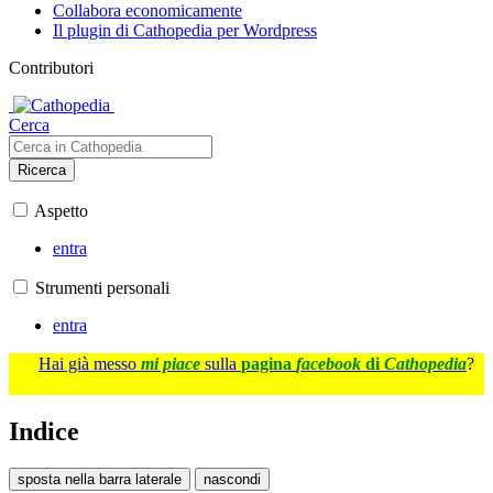
Collabora economicamente
Il plugin di Cathopedia per Wordpress
Contributori
Cerca
Ricerca
Aspetto
entra
Strumenti personali
entra
Hai già messo
mi piace
sulla
pagina
facebook
di
Cathopedia
?
Indice
sposta nella barra laterale
nascondi