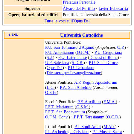
Prelatura Personale
Superiori
Álvaro del Portillo
·
Javier Echevarría
Opere, Istituzioni ed edifici
Pontificia Università della Santa Croce
Tutte le voci sull'Opus Dei
v
d
m
Università Cattoliche
•
•
Università Pontificie:
P.U. San Tommaso d'Aquino
(
Angelicum
,
O.P.
)
·
P.U. Antonianum
(
O.F.M.
)
·
P.U. Gregoriana
(
S.J.
)
·
P.U. Lateranense
(
Diocesi di Roma
)
·
U.P. Salesiana
(
S.D.B.
)
·
P.U. Santa Croce
(
Opus Dei
)
·
P.U. Urbaniana
(
Dicastero per l'evangelizzazione
)
Atenei Pontifici:
A.P. Regina Apostolorum
(
L.C.
)
·
P.A. Sant'Anselmo
(
Anselmianum
,
O.S.B.
)
Facoltà Pontificie:
P.F. Auxilium
(
F.M.A.
)
·
P.F.T. Marianum
(
O.S.M.
)
·
P.F.T. San Bonaventura
(
Seraphicum
,
O.F.M. Conv.
)
·
P.F.T. Teresianum
(
O.C.D.
)
Istituti Pontifici:
P.I. Studi Arabi
(
M.Afr.
)
·
P.I. Archeologia Cristiana
·
P.I. Musica Sacra
·