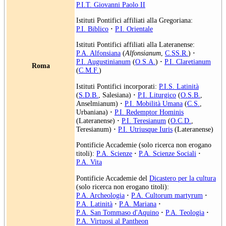
P.I.T. Giovanni Paolo II
Istituti Pontifici affiliati alla Gregoriana:
P.I. Biblico
·
P.I. Orientale
Istituti Pontifici affiliati alla Lateranense:
P.A. Alfonsiana
(
Alfonsianum
,
C.SS.R.
)
·
P.I. Augustinianum
(
O.S.A.
)
·
P.I. Claretianum
Roma
(
C.M.F.
)
Istituti Pontifici incorporati:
P.I.S. Latinità
(
S.D.B.
, Salesiana)
·
P.I. Liturgico
(
O.S.B.
,
Anselmianum)
·
P.I. Mobilità Umana
(
C.S.
,
Urbaniana)
·
P.I. Redemptor Hominis
(Lateranense)
·
P.I. Teresianum
(
O.C.D.
,
Teresianum)
·
P.I. Utriusque Iuris
(Lateranense)
Pontificie Accademie (solo ricerca non erogano
titoli):
P.A. Scienze
·
P.A. Scienze Sociali
·
P.A. Vita
Pontificie Accademie del
Dicastero per la cultura
(solo ricerca non erogano titoli):
P.A. Archeologia
·
P.A. Cultorum martyrum
·
P.A. Latinità
·
P.A. Mariana
·
P.A. San Tommaso d'Aquino
·
P.A. Teologia
·
P.A. Virtuosi al Pantheon