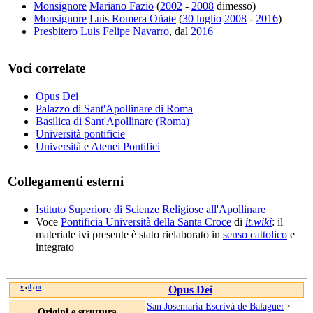
Monsignore
Mariano Fazio
(
2002
-
2008
dimesso)
Monsignore
Luis Romera Oñate
(
30 luglio
2008
-
2016
)
Presbitero
Luis Felipe Navarro
, dal
2016
Voci correlate
Opus Dei
Palazzo di Sant'Apollinare di Roma
Basilica di Sant'Apollinare (Roma)
Università pontificie
Università e Atenei Pontifici
Collegamenti esterni
Istituto Superiore di Scienze Religiose all'Apollinare
Voce
Pontificia Università della Santa Croce
di
it.wiki
: il
materiale ivi presente è stato rielaborato in
senso cattolico
e
integrato
v
d
m
Opus Dei
•
•
San Josemaría Escrivá de Balaguer
·
Origini e struttura