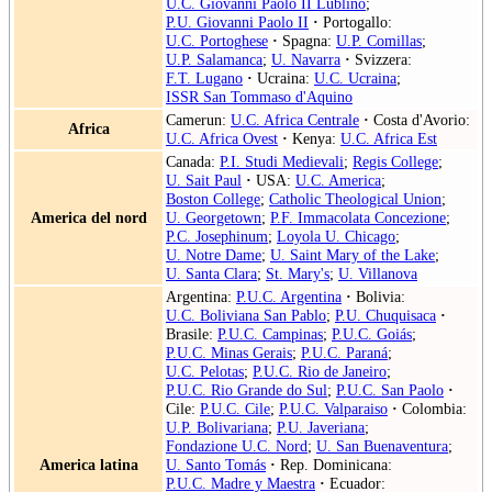
U.C. Giovanni Paolo II Lublino
;
P.U. Giovanni Paolo II
·
Portogallo:
U.C. Portoghese
·
Spagna:
U.P. Comillas
;
U.P. Salamanca
;
U. Navarra
·
Svizzera:
F.T. Lugano
·
Ucraina:
U.C. Ucraina
;
ISSR San Tommaso d'Aquino
Camerun:
U.C. Africa Centrale
·
Costa d'Avorio:
Africa
U.C. Africa Ovest
·
Kenya:
U.C. Africa Est
Canada:
P.I. Studi Medievali
;
Regis College
;
U. Sait Paul
·
USA:
U.C. America
;
Boston College
;
Catholic Theological Union
;
America del nord
U. Georgetown
;
P.F. Immacolata Concezione
;
P.C. Josephinum
;
Loyola U. Chicago
;
U. Notre Dame
;
U. Saint Mary of the Lake
;
U. Santa Clara
;
St. Mary's
;
U. Villanova
Argentina:
P.U.C. Argentina
·
Bolivia:
U.C. Boliviana San Pablo
;
P.U. Chuquisaca
·
Brasile:
P.U.C. Campinas
;
P.U.C. Goiás
;
P.U.C. Minas Gerais
;
P.U.C. Paraná
;
U.C. Pelotas
;
P.U.C. Rio de Janeiro
;
P.U.C. Rio Grande do Sul
;
P.U.C. San Paolo
·
Cile:
P.U.C. Cile
;
P.U.C. Valparaiso
·
Colombia:
U.P. Bolivariana
;
P.U. Javeriana
;
Fondazione U.C. Nord
;
U. San Buenaventura
;
America latina
U. Santo Tomás
·
Rep. Dominicana:
P.U.C. Madre y Maestra
·
Ecuador: