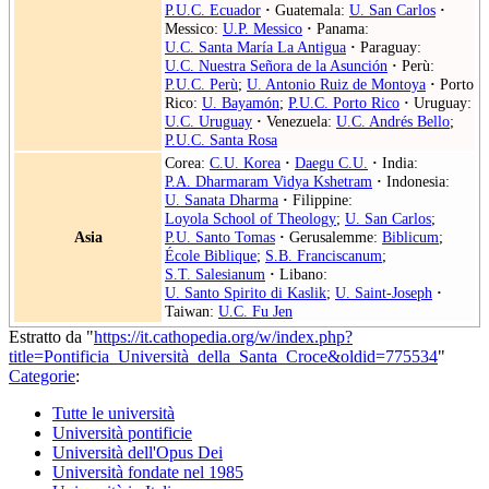
P.U.C. Ecuador
·
Guatemala:
U. San Carlos
·
Messico:
U.P. Messico
·
Panama:
U.C. Santa María La Antigua
·
Paraguay:
U.C. Nuestra Señora de la Asunción
·
Perù:
P.U.C. Perù
;
U. Antonio Ruiz de Montoya
·
Porto
Rico:
U. Bayamón
;
P.U.C. Porto Rico
·
Uruguay:
U.C. Uruguay
·
Venezuela:
U.C. Andrés Bello
;
P.U.C. Santa Rosa
Corea:
C.U. Korea
·
Daegu C.U.
·
India:
P.A. Dharmaram Vidya Kshetram
·
Indonesia:
U. Sanata Dharma
·
Filippine:
Loyola School of Theology
;
U. San Carlos
;
Asia
P.U. Santo Tomas
·
Gerusalemme:
Biblicum
;
École Biblique
;
S.B. Franciscanum
;
S.T. Salesianum
·
Libano:
U. Santo Spirito di Kaslik
;
U. Saint-Joseph
·
Taiwan:
U.C. Fu Jen
Estratto da "
https://it.cathopedia.org/w/index.php?
title=Pontificia_Università_della_Santa_Croce&oldid=775534
"
Categorie
:
Tutte le università
Università pontificie
Università dell'Opus Dei
Università fondate nel 1985