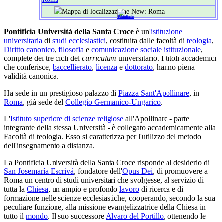
Pontificia Università della Santa Croce
è un'
istituzione
universitaria
di
studi ecclesiastici
, costituita dalle facoltà di
teologia
,
Diritto canonico
,
filosofia
e
comunicazione sociale istituzionale
,
complete dei tre cicli del
curriculum
universitario. I titoli accademici
che conferisce,
baccellierato
,
licenza
e
dottorato
, hanno piena
validità canonica.
Ha sede in un prestigioso palazzo di
Piazza Sant'Apollinare
, in
Roma
, già sede del
Collegio Germanico-Ungarico
.
L'
Istituto superiore di scienze religiose
all'Apollinare - parte
integrante della stessa Università - è collegato accademicamente alla
Facoltà di teologia. Esso si caratterizza per l'utilizzo del metodo
dell'insegnamento a distanza.
La Pontificia Università della Santa Croce risponde al desiderio di
San Josemaría Escrivá
, fondatore dell'
Opus Dei
, di promuovere a
Roma un centro di studi universitari che svolgesse, al servizio di
tutta la
Chiesa
, un ampio e profondo
lavoro
di ricerca e di
formazione nelle scienze ecclesiastiche, cooperando, secondo la sua
peculiare funzione, alla missione evangelizzatrice della Chiesa in
tutto il
mondo
. Il suo successore
Alvaro del Portillo
, ottenendo le